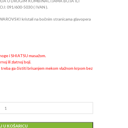
ODA U DRUGIM KOMBINACIJAMA BOJA ILI
091/600-5030 ( IVAN ).
 SWAROVSKI kristali na bočnim stranicama glavopera
a noge i SHIATSU masažom.
j ili zlatnoj boji.
, treba ga čistiti brisanjem mekom vlažnom krpom bez
J U KOŠARICU