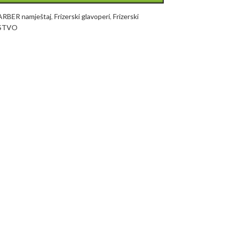
ARBER namještaj
,
Frizerski glavoperi
,
Frizerski
RSTVO