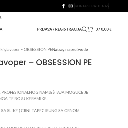
KONTAKTIRAJTE NAS
A
A
PRIJAVA / REGISTRACIJA
0
/
0,00
€
ski glavoper – OBSESSION PE
Natrag na proizvode
glavoper – OBSESSION PE
A PROFESIONALNOG NAMJEŠTAJA MOGUĆE JE
NGA TE BOJU KERAMIKE.
L SA SLIKE ( CRNI TAPECIRUNG SA CRNOM