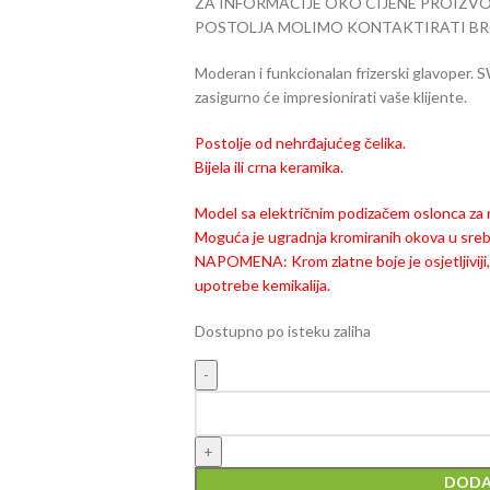
ZA INFORMACIJE OKO CIJENE PROIZV
POSTOLJA MOLIMO KONTAKTIRATI BROJ: 
Moderan i funkcionalan frizerski glavoper.
zasigurno će impresionirati vaše klijente.
Postolje od nehrđajućeg čelika.
Bijela ili crna keramika.
Model sa električnim podizačem oslonca z
Moguća je ugradnja kromiranih okova u srebrno
NAPOMENA: Krom zlatne boje je osjetljiviji
upotrebe kemikalija.
Dostupno po isteku zaliha
DODA