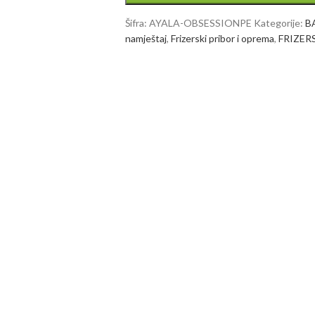
Šifra:
AYALA-OBSESSIONPE
Kategorije:
B
namještaj
,
Frizerski pribor i oprema
,
FRIZE