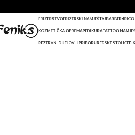
-20%
FRIZERSTVO
FRIZERSKI NAMJEŠTAJ
BARBER
4RICO
KOZMETIČKA OPREMA
PEDIKURA
TATTOO NAMJEŠ
REZERVNI DIJELOVI I PRIBOR
UREDSKE STOLICE
E-