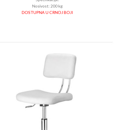
Nosivost: 200 kg
DOSTUPNA U CRNOJ BOJI
Podesiva visina
Materijal postolja: Kromirano željezo
Boja postolja: Krom
Presvlaka: EKO koža
Boja presvlake: Crna
Dužina: 61 cm
Širina: 51 cm
Visina: 46-59 cm