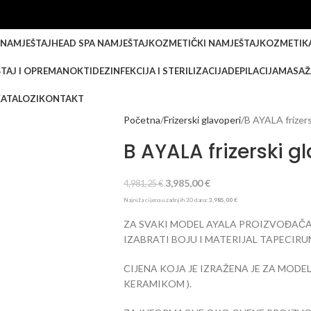
 NAMJEŠTAJ
HEAD SPA NAMJEŠTAJ
KOZMETIČKI NAMJEŠTAJ
KOZMETIK
TAJ I OPREMA
NOKTI
DEZINFEKCIJA I STERILIZACIJA
DEPILACIJA
MASAŽ
KATALOZI
KONTAKT
Početna
Frizerski glavoperi
B AYALA frizer
B AYALA frizerski 
3,985,00
€
4,981,25
€
Najniža cijena u zadnjih 30 dana:
3,985,00
€
ZA SVAKI MODEL AYALA PROIZVOĐAČ
IZABRATI BOJU I MATERIJAL TAPECIRU
CIJENA KOJA JE IZRAŽENA JE ZA MODE
KERAMIKOM ).