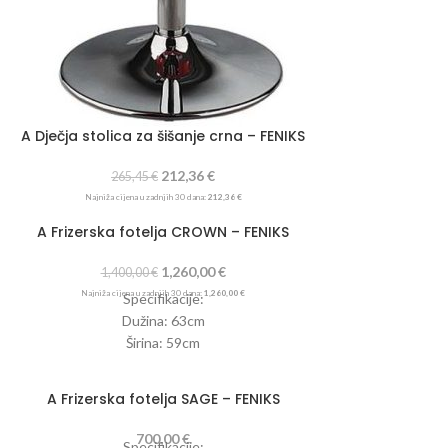
A Dječja stolica za šišanje crna – FENIKS
212,36
€
265,45
€
Najniža cijena u zadnjih 30 dana:
212,36
€
A Frizerska fotelja CROWN – FENIKS
1,260,00
€
1,400,00
€
Najniža cijena u zadnjih 30 dana:
1,260,00
€
Specifikacije:
Dužina: 63cm
Širina: 59cm
Visina: 86-98cm
A Frizerska fotelja SAGE – FENIKS
700,00
€
Specifikacije: