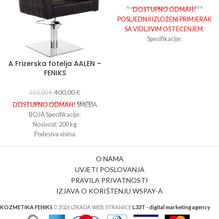
Najniža cijena u zadnjih 30 dana:
364,00
€
DOSTUPNO ODMAH!
POSLJEDNJI IZLOŽENI PRIMJERAK
SA VIDLJIVIM OŠTEĆENJEM.
Specifikacije:
širina
64
cm
dubina 5
8
cm
A Frizerska fotelja AALEN –
FENIKS
400,00
€
550,00
€
Najniža cijena u zadnjih 30 dana:
400,00
€
DOSTUPNO ODMAH!
SMEĐA
BOJA Specifikacije:
Nosivost: 200 kg
Podesiva visina
Materijal postolja: Kromirano
željezo
O NAMA
Boja postolja: Krom
UVJETI POSLOVANJA
Presvlaka: EKO koža
PRAVILA PRIVATNOSTI
Dužina: 61 cm
IZJAVA O KORIŠTENJU WSPAY-A
Širina: 68 cm
Visina: 45-59 cm
KOZMETIKA FENIKS
2026 IZRADA WEB STRANICE
L33T - digital marketing agency