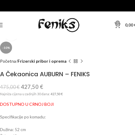
0
0,00
Klikni za veću sliku
-10%
Početna
Frizerski pribor i oprema
A Čekaonica AUBURN – FENIKS
427,50
€
475,00
€
Najniža cijena u zadnjih 30 dana:
427,50
€
DOSTUPNO U CRNOJ BOJI
Specifikacije po komadu:
Dužina: 52 cm