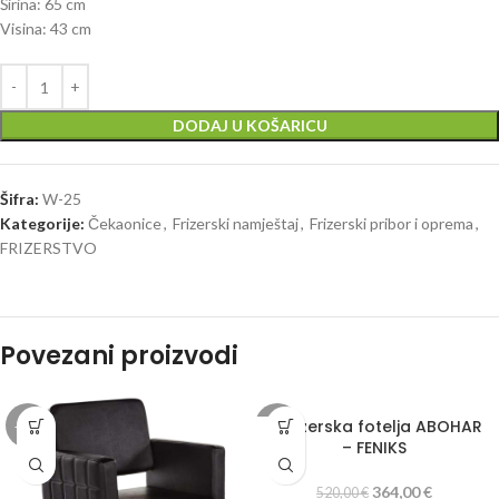
Širina: 65 cm
Visina: 43 cm
DODAJ U KOŠARICU
Šifra:
W-25
Kategorije:
Čekaonice
,
Frizerski namještaj
,
Frizerski pribor i oprema
,
FRIZERSTVO
Povezani proizvodi
A Frizerska fotelja ABOHAR
-27%
-30%
– FENIKS
364,00
€
520,00
€