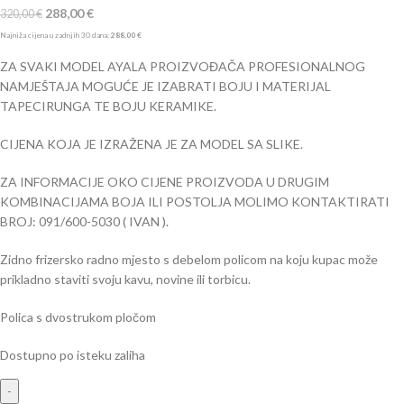
288,00
€
320,00
€
Najniža cijena u zadnjih 30 dana:
288,00
€
ZA SVAKI MODEL AYALA PROIZVOĐAČA PROFESIONALNOG
NAMJEŠTAJA MOGUĆE JE IZABRATI BOJU I MATERIJAL
TAPECIRUNGA TE BOJU KERAMIKE.
CIJENA KOJA JE IZRAŽENA JE ZA MODEL SA SLIKE.
ZA INFORMACIJE OKO CIJENE PROIZVODA U DRUGIM
KOMBINACIJAMA BOJA ILI POSTOLJA MOLIMO KONTAKTIRATI
BROJ: 091/600-5030 ( IVAN ).
Zidno frizersko radno mjesto s debelom policom na koju kupac može
prikladno staviti svoju kavu, novine ili torbicu.
Polica s dvostrukom pločom
Dostupno po isteku zaliha