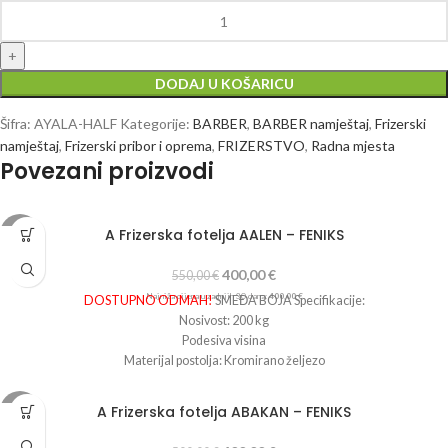
DODAJ U KOŠARICU
Šifra:
AYALA-HALF
Kategorije:
BARBER
,
BARBER namještaj
,
Frizerski
namještaj
,
Frizerski pribor i oprema
,
FRIZERSTVO
,
Radna mjesta
Povezani proizvodi
A Frizerska fotelja AALEN – FENIKS
-27%
400,00
€
550,00
€
Najniža cijena u zadnjih 30 dana:
400,00
€
DOSTUPNO ODMAH!
SMEĐA BOJA Specifikacije:
Nosivost: 200 kg
Podesiva visina
Materijal postolja: Kromirano željezo
Boja postolja: Krom
Presvlaka: EKO koža
A Frizerska fotelja ABAKAN – FENIKS
-20%
Dužina: 61 cm
Širina: 68 cm