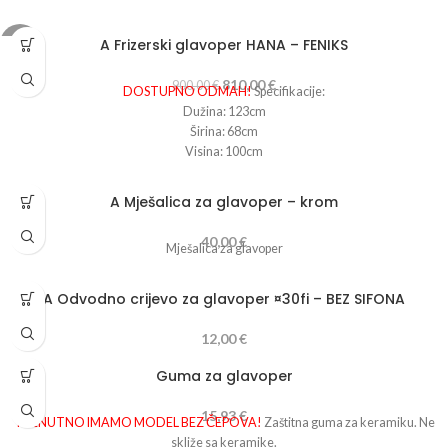
A Frizerski glavoper HANA – FENIKS
-10%
810,00
€
900,00
€
DOSTUPNO ODMAH!
Specifikacije:
Dužina: 123cm
Širina: 68cm
Visina: 100cm
A Mješalica za glavoper – krom
40,00
€
Mješalica za glavoper
A Odvodno crijevo za glavoper ¤30fi – BEZ SIFONA
12,00
€
Guma za glavoper
15,93
€
TRENUTNO IMAMO MODEL BEZ ČEPOVA!
Zaštitna guma za keramiku. Ne
skliže sa keramike.