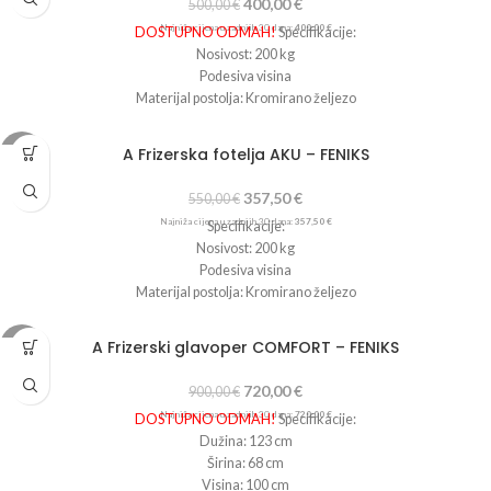
400,00
€
500,00
€
Visina: 45-59 cm
Najniža cijena u zadnjih 30 dana:
400,00
€
DOSTUPNO ODMAH!
Specifikacije:
Nosivost: 200 kg
Podesiva visina
Materijal postolja: Kromirano željezo
Boja postolja: Krom
Presvlaka: EKO koža
A Frizerska fotelja AKU – FENIKS
-35%
Boja presvlake: Crna
Širina: 65 cm
357,50
€
550,00
€
Dužina: 63 cm
Najniža cijena u zadnjih 30 dana:
357,50
€
Specifikacije:
Visina: 47-61 cm
Nosivost: 200 kg
Podesiva visina
Materijal postolja: Kromirano željezo
Boja postolja: Krom
Presvlaka: EKO koža
A Frizerski glavoper COMFORT – FENIKS
-20%
Boja presvlake: Crna
Dužina: 56 cm
720,00
€
900,00
€
Širina: 64 cm
Najniža cijena u zadnjih 30 dana:
720,00
€
DOSTUPNO ODMAH!
Specifikacije:
Visina: 50-60 cm
Dužina: 123 cm
Širina: 68 cm
Visina: 100 cm