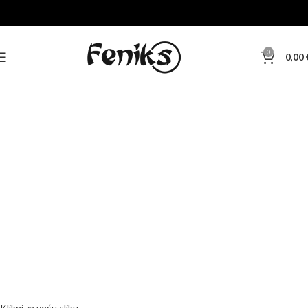
-10%
0
0,00
Klikni za veću sliku