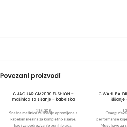
Povezani proizvodi
C JAGUAR CM2000 FUSHION –
C WAHL BALDI
mašinica za šišanje – kabelska
šišanje
115,00
€
10
Snažna mašinica za šišanje opremljena s
Omogućava p
kabelom idealna za kompletno šišanje,
performanse koje 
kao i za podrezivanje punih brada.
Must have za s