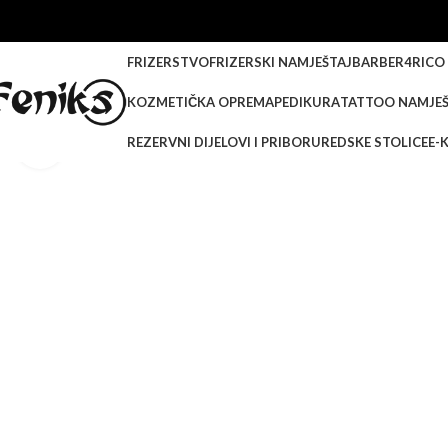
FRIZERSTVO
FRIZERSKI NAMJEŠTAJ
BARBER
4RICO
KOZMETIČKA OPREMA
PEDIKURA
TATTOO NAMJEŠ
REZERVNI DIJELOVI I PRIBOR
UREDSKE STOLICE
E-
Klikni za veću sliku