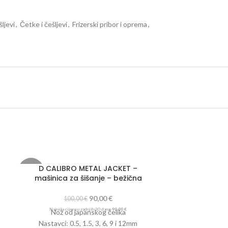
ljevi
,
Četke i češljevi
,
Frizerski pribor i oprema
,
D CALIBRO METAL JACKET –
-10%
HOT
mašinica za šišanje – bežična
HOT
90,00
€
100,00
€
Najniža cijena u zadnjih 30 dana:
90,00
€
Nož od japanskog čelika
Nastavci: 0.5, 1.5, 3, 6, 9 i 12mm