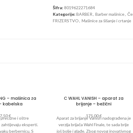
Šifra:
8019622271684
Kategorije:
BARBER
,
Barber mašinice
,
Češ
FRIZERSTVO
,
Mašinice za šišanje i crtanje
NG – mašinica za
C WAHL VANISH – aparat za
 – kabelska
brijanje – bežični
7,50
€
175,00
€
recizne i oštre
Aparat za brijanje Vanish nadograđena je
zahtijevaju eksperti.
verzija brijača Wahl Finale, te sada brije
vaku berbernicu. S
još bolje i glađe. Zbog novog inovativnog