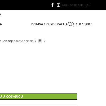
KONTAKTIRAJTE NAS
A
A
PRIJAVA / REGISTRACIJA
0
/
0,00
€
e i crtanje
Barber čičak
J U KOŠARICU