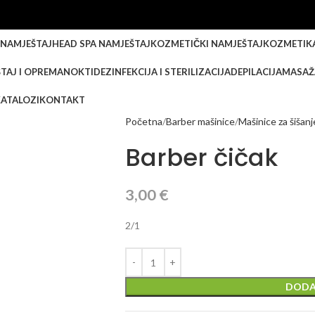
 NAMJEŠTAJ
HEAD SPA NAMJEŠTAJ
KOZMETIČKI NAMJEŠTAJ
KOZMETIK
TAJ I OPREMA
NOKTI
DEZINFEKCIJA I STERILIZACIJA
DEPILACIJA
MASAŽ
KATALOZI
KONTAKT
Početna
Barber mašinice
Mašinice za šišanj
Barber čičak
3,00
€
2/1
DODA