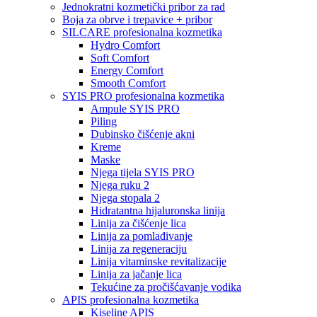
Jednokratni kozmetički pribor za rad
Boja za obrve i trepavice + pribor
SILCARE profesionalna kozmetika
Hydro Comfort
Soft Comfort
Energy Comfort
Smooth Comfort
SYIS PRO profesionalna kozmetika
Ampule SYIS PRO
Piling
Dubinsko čišćenje akni
Kreme
Maske
Njega tijela SYIS PRO
Njega ruku 2
Njega stopala 2
Hidratantna hijaluronska linija
Linija za čišćenje lica
Linija za pomlađivanje
Linija za regeneraciju
Linija vitaminske revitalizacije
Linija za jačanje lica
Tekućine za pročišćavanje vodika
APIS profesionalna kozmetika
Kiseline APIS