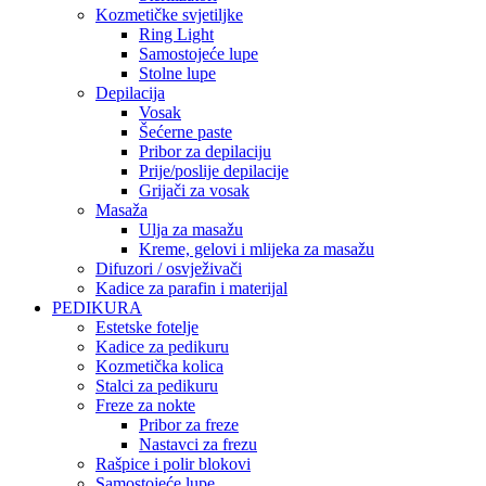
Kozmetičke svjetiljke
Ring Light
Samostojeće lupe
Stolne lupe
Depilacija
Vosak
Šećerne paste
Pribor za depilaciju
Prije/poslije depilacije
Grijači za vosak
Masaža
Ulja za masažu
Kreme, gelovi i mlijeka za masažu
Difuzori / osvježivači
Kadice za parafin i materijal
PEDIKURA
Estetske fotelje
Kadice za pedikuru
Kozmetička kolica
Stalci za pedikuru
Freze za nokte
Pribor za freze
Nastavci za frezu
Rašpice i polir blokovi
Samostojeće lupe