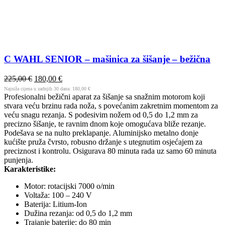
C WAHL SENIOR – mašinica za šišanje – bežična
225,00
€
180,00
€
Najniža cijena u zadnjih 30 dana:
180,00
€
Profesionalni bežični aparat za šišanje sa snažnim motorom koji
stvara veću brzinu rada noža, s povećanim zakretnim momentom za
veću snagu rezanja. S podesivim nožem od 0,5 do 1,2 mm za
precizno šišanje, te ravnim dnom koje omogućava bliže rezanje.
Podešava se na nulto preklapanje. Aluminijsko metalno donje
kućište pruža čvrsto, robusno držanje s utegnutim osjećajem za
preciznost i kontrolu. Osigurava 80 minuta rada uz samo 60 minuta
punjenja.
Karakteristike:
Motor: rotacijski 7000 o/min
Voltaža: 100 – 240 V
Baterija: Litium-Ion
Dužina rezanja: od 0,5 do 1,2 mm
Trajanje baterije: do 80 min