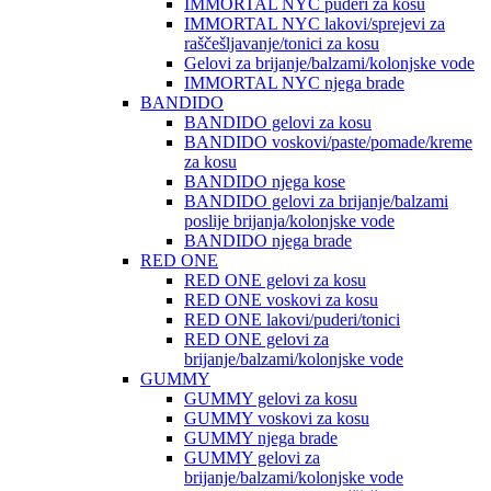
IMMORTAL NYC puderi za kosu
IMMORTAL NYC lakovi/sprejevi za
raščešljavanje/tonici za kosu
Gelovi za brijanje/balzami/kolonjske vode
IMMORTAL NYC njega brade
BANDIDO
BANDIDO gelovi za kosu
BANDIDO voskovi/paste/pomade/kreme
za kosu
BANDIDO njega kose
BANDIDO gelovi za brijanje/balzami
poslije brijanja/kolonjske vode
BANDIDO njega brade
RED ONE
RED ONE gelovi za kosu
RED ONE voskovi za kosu
RED ONE lakovi/puderi/tonici
RED ONE gelovi za
brijanje/balzami/kolonjske vode
GUMMY
GUMMY gelovi za kosu
GUMMY voskovi za kosu
GUMMY njega brade
GUMMY gelovi za
brijanje/balzami/kolonjske vode