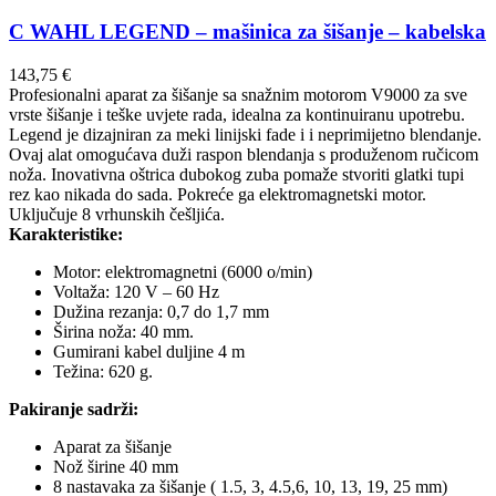
C WAHL LEGEND – mašinica za šišanje – kabelska
143,75
€
Profesionalni aparat za šišanje sa snažnim motorom V9000 za sve
vrste šišanje i teške uvjete rada, idealna za kontinuiranu upotrebu.
Legend je dizajniran za meki linijski fade i i neprimijetno blendanje.
Ovaj alat omogućava duži raspon blendanja s produženom ručicom
noža. Inovativna oštrica dubokog zuba pomaže stvoriti glatki tupi
rez kao nikada do sada. Pokreće ga elektromagnetski motor.
Uključuje 8 vrhunskih češljića.
Karakteristike:
Motor: elektromagnetni (6000 o/min)
Voltaža: 120 V – 60 Hz
Dužina rezanja: 0,7 do 1,7 mm
Širina noža: 40 mm.
Gumirani kabel duljine 4 m
Težina: 620 g.
Pakiranje sadrži:
Aparat za šišanje
Nož širine 40 mm
8 nastavaka za šišanje ( 1.5, 3, 4.5,6, 10, 13, 19, 25 mm)