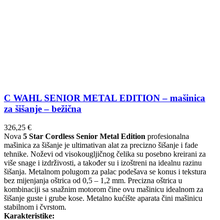
C WAHL SENIOR METAL EDITION – mašinica
za šišanje – bežična
326,25
€
Nova
5 Star Cordless Senior Metal Edition
profesionalna
mašinica za šišanje je ultimativan alat za precizno šišanje i fade
tehnike. Noževi od visokougljičnog čelika su posebno kreirani za
više snage i izdrživosti, a također su i izoštreni na idealnu razinu
šišanja. Metalnom polugom za palac podešava se konus i tekstura
bez mijenjanja oštrica od 0,5 – 1,2 mm. Precizna oštrica u
kombinaciji sa snažnim motorom čine ovu mašinicu idealnom za
šišanje guste i grube kose. Metalno kućište aparata čini mašinicu
stabilnom i čvrstom.
Karakteristike: