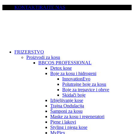
KONTAKTIRAJTE NAS
FRIZERSTVO
Proizvodi za kosu
BBCOS PROFESSIONAL
Detox kose
Boje za kosu i hidrogeni
InnovationEvo
Polutrajne boje za kosu
Boje za trepavice i obrve
Skidači boje
Izbjeljivanje kose
Trajna Ondulacija
Šamponi za kosu
Maske za kosu i regeneratori
Pjene i lakovi
Styling i njega kose
MyPlex