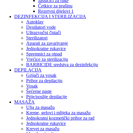
Jastučići za ruke
Četkice za prašinu
Rezervni dijelovi 1
DEZINFEKCIJA I STERILIZACIJA
Autoklav
Destilatori vode
Ultrazvučni čistači
Sterilizatori
Aparati za zavarivanje
Jednokratne rukavice
Spremnici za otpad
Vrećice za sterilizaciju
BARBICIDE sredstva za dezinfekciju
DEPILACIJA
Grijači za vosak
Pribor za depilaciju
Vosak
Šećerne paste
Prije/poslije depilacije
MASAŽA
Ulja za masažu
Kreme, gelovi i mlijeka za masažu
Jednokratni kozmetički pribor za rad
Jednokratne rukavice
Krevet za masažu