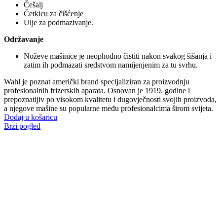
Češalj
Četkicu za čišćenje
Ulje za podmazivanje.
Održavanje
Noževe mašinice je neophodno čistiti nakon svakog šišanja i
zatim ih podmazati sredstvom namijenjenim za tu svrhu.
Wahl je poznat američki brand specijaliziran za proizvodnju
profesionalnih frizerskih aparata. Osnovan je 1919. godine i
prepoznatljiv po visokom kvalitetu i dugovječnosti svojih proizvoda,
a njegove mašine su popularne među profesionalcima širom svijeta.
Dodaj u košaricu
Brzi pogled