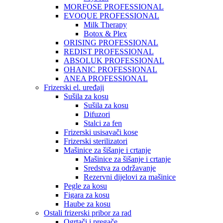
MORFOSE PROFESSIONAL
EVOQUE PROFESSIONAL
Milk Therapy
Botox & Plex
ORISING PROFESSIONAL
REDIST PROFESSIONAL
ABSOLUK PROFESSIONAL
OHANIC PROFESSIONAL
ANEA PROFESSIONAL
Frizerski el. uređaji
Sušila za kosu
Sušila za kosu
Difuzori
Stalci za fen
Frizerski usisavači kose
Frizerski sterilizatori
Mašinice za šišanje i crtanje
Mašinice za šišanje i crtanje
Sredstva za održavanje
Rezervni dijelovi za mašinice
Pegle za kosu
Figara za kosu
Haube za kosu
Ostali frizerski pribor za rad
Ogrtači i pregače