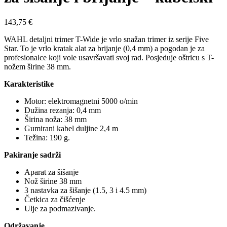
143,75
€
WAHL detaljni trimer T-Wide je vrlo snažan trimer iz serije Five
Star. To je vrlo kratak alat za brijanje (0,4 mm) a pogodan je za
profesionalce koji vole usavršavati svoj rad. Posjeduje oštricu s T-
nožem širine 38 mm.
Karakteristike
Motor: elektromagnetni 5000 o/min
Dužina rezanja: 0,4 mm
Širina noža: 38 mm
Gumirani kabel duljine 2,4 m
Težina: 190 g.
Pakiranje sadrži
Aparat za šišanje
Nož širine 38 mm
3 nastavka za šišanje (1.5, 3 i 4.5 mm)
Četkica za čišćenje
Ulje za podmazivanje.
Održavanje