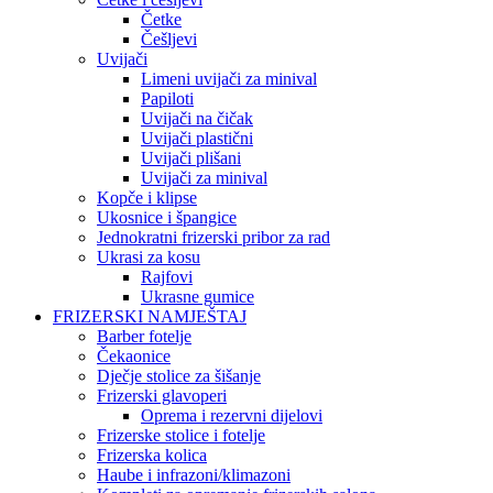
Četke
Češljevi
Uvijači
Limeni uvijači za minival
Papiloti
Uvijači na čičak
Uvijači plastični
Uvijači plišani
Uvijači za minival
Kopče i klipse
Ukosnice i špangice
Jednokratni frizerski pribor za rad
Ukrasi za kosu
Rajfovi
Ukrasne gumice
FRIZERSKI NAMJEŠTAJ
Barber fotelje
Čekaonice
Dječje stolice za šišanje
Frizerski glavoperi
Oprema i rezervni dijelovi
Frizerske stolice i fotelje
Frizerska kolica
Haube i infrazoni/klimazoni