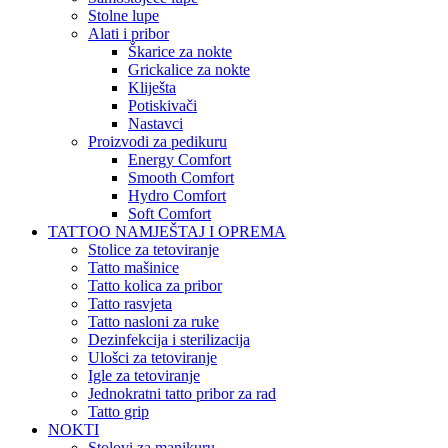
Stolne lupe
Alati i pribor
Škarice za nokte
Grickalice za nokte
Kliješta
Potiskivači
Nastavci
Proizvodi za pedikuru
Energy Comfort
Smooth Comfort
Hydro Comfort
Soft Comfort
TATTOO NAMJEŠTAJ I OPREMA
Stolice za tetoviranje
Tatto mašinice
Tatto kolica za pribor
Tatto rasvjeta
Tatto nasloni za ruke
Dezinfekcija i sterilizacija
Ulošci za tetoviranje
Igle za tetoviranje
Jednokratni tatto pribor za rad
Tatto grip
NOKTI
Stolovi za manikuru