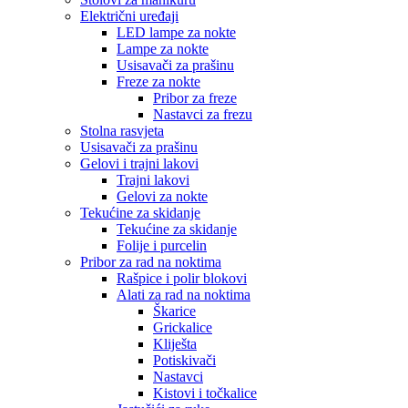
Električni uređaji
LED lampe za nokte
Lampe za nokte
Usisavači za prašinu
Freze za nokte
Pribor za freze
Nastavci za frezu
Stolna rasvjeta
Usisavači za prašinu
Gelovi i trajni lakovi
Trajni lakovi
Gelovi za nokte
Tekućine za skidanje
Tekućine za skidanje
Folije i purcelin
Pribor za rad na noktima
Rašpice i polir blokovi
Alati za rad na noktima
Škarice
Grickalice
Kliješta
Potiskivači
Nastavci
Kistovi i točkalice