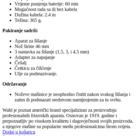
Vrijeme punjenja baterije: 60 min
Mogućnost rada sa ili bez kabela
Dužina kabela: 2.4 m
Težina: 365 g.
Pakiranje sadrži:
Aparat za šišanje
Nož širine 46 mm
3 nastavka za šišanje (1,5, 3, i 4,5 mm)
Adapter za napajanje
Češalj
Četkicu za čišćenje
Ulje za podmazivanje.
Održavanje
Noževe mašinice je neophodno čistiti nakon svakog šišanja i
zatim ih podmazati sredstvom namijenjenim za tu svrhu.
Wahl je poznat američki brand specijaliziran za proizvodnju
profesionalnih frizerskih aparata. Osnovan je 1919. godine i
prepoznatljiv po visokom kvalitetu i dugovječnosti svojih proizvoda,
a njegove mašine su popularne među profesionalcima širom svijeta.
Dodaj u košaricu