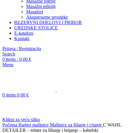
Masažne fotelje
Masažni pištolji
Masažeri
Akupresurne prostirke
REZERVNI DIJELOVI I PRIBOR
UREDSKE STOLICE
E-katalozi
Kontakt
Prijava / Registracija
Search
0
items
/
0,00
€
Menu
0
items
0,00
€
Klikni za veću sliku
Početna
Barber mašinice
Mašinice za šišanje i crtanje
C WAHL
DETAILER – trimer za šišanje i brijanje – kabelski