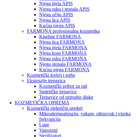
Njega tijela APIS
Njega ruku i stopala APIS
Njega očiju APIS
Njega lica APIS
Kućna njega APIS
FARMONA profesionalna kozmetika
Kiseline FARMONA
Njega lica FARMONA
Njega tijela FARMONA
Njega kose FARMONA
Njega ruku FARMONA
Njega stopala FARMONA
Kućna njega FARMONA
Kozmetički koferi i torbe
Ekstenzije trepavica
Kozmetički pribor za rad
Sintetičke trepavice
Trepavice od prirodne dlake
KOZMETIČKA OPREMA
Kozmetički električni uređaji
Mikrodermoabrazija, vakum, ultrazvuk i visoka
frekvancija
Lupe
Vapozoni
Sterilizatori