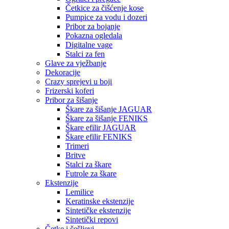
Četkice za čišćenje kose
Pumpice za vodu i dozeri
Pribor za bojanje
Pokazna ogledala
Digitalne vage
Stalci za fen
Glave za vježbanje
Dekoracije
Crazy sprejevi u boji
Frizerski koferi
Pribor za šišanje
Škare za šišanje JAGUAR
Škare za šišanje FENIKS
Škare efilir JAGUAR
Škare efilir FENIKS
Trimeri
Britve
Stalci za škare
Futrole za škare
Ekstenzije
Lemilice
Keratinske ekstenzije
Sintetičke ekstenzije
Sintetički repovi
Četke i češljevi