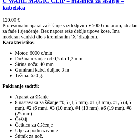
C WAHL MAGIC CLIP – mašinica za šišanje –
kabelska
120,00
€
Profesionalni aparat za šišanje s izdržljivim V5000 motorom, idealan
za fade i sjenčenje. Bez napora reže deblje tipove kose. Ima
moderan vanjski dio s kromiranim ‘X’ dizajnom.
Karakteristike:
Motor: 6000 o/min
Dužina rezanja: od 0,5 do 1,2 mm
Širina noža: 40 mm
Gumirani kabel duljine 3 m
Težina: 620 g.
Pakiranje sadrži:
Aparat za šišanje
8 nastavaka za šišanje #0,5 (1,5 mm), #1 (3 mm), #1,5 (4,5
mm), #2 (6 mm), #3 (10 mm), #4 (13 mm), #6 (19 mm), #8
(25 mm)
Češalj
Četkicu za čišćenje
Ulje za podmazivanje
Štitnik za nož.