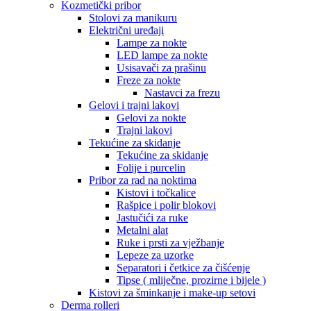
Kozmetički pribor
Stolovi za manikuru
Električni uređaji
Lampe za nokte
LED lampe za nokte
Usisavači za prašinu
Freze za nokte
Nastavci za frezu
Gelovi i trajni lakovi
Gelovi za nokte
Trajni lakovi
Tekućine za skidanje
Tekućine za skidanje
Folije i purcelin
Pribor za rad na noktima
Kistovi i točkalice
Rašpice i polir blokovi
Jastučići za ruke
Metalni alat
Ruke i prsti za vježbanje
Lepeze za uzorke
Separatori i četkice za čišćenje
Tipse ( mliječne, prozirne i bijele )
Kistovi za šminkanje i make-up setovi
Derma rolleri