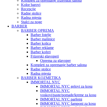
Kompleti za opremanje frizerskih salona
Kolor barovi
Recepcije
Radne stolice
Radna mjesta
Stalci za noge
BARBER
BARBER OPREMA
Barber fotelje
Barber mašinice
Barber kolica
Barber reklame
Barber koferi
Frizerski glavoperi
Oprema za glavoper
Kompleti za opremanje barber salona
Radne stolice
Radna mjesta
BARBER KOZMETIKA
IMMORTAL NYC
IMMORTAL NYC gelovi za kosu
IMMORTAL NYC
voskovi/paste/pomade/kreme za kosu
IMMORTAL NYC parfemi
IMMORTAL NYC šamponi za kosu