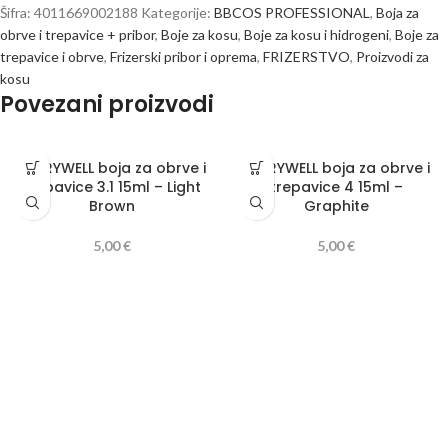
Šifra:
4011669002188
Kategorije:
BBCOS PROFESSIONAL
,
Boja za
obrve i trepavice + pribor
,
Boje za kosu
,
Boje za kosu i hidrogeni
,
Boje za
trepavice i obrve
,
Frizerski pribor i oprema
,
FRIZERSTVO
,
Proizvodi za
kosu
Povezani proizvodi
BERRYWELL boja za obrve i
BERRYWELL boja za obrve i
trepavice 3.1 15ml – Light
trepavice 4 15ml –
Brown
Graphite
5,00
€
5,00
€