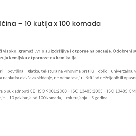
ičina – 10 kutija x 100 komada
i visokoj gramaži, vrlo su izdržljive i otporne na pucanje. Odobreni
zuju kemijsku otpornost na kemikalije.
nitril – površina – glatka, tekstura na vrhovima prstiju – oblik – univerzal
 naplatka olakšava skidanje, ne odmotavaju – štiti od neželjenih ili opasn
java o sukladnosti CE- ISO 9001:2008 – ISO 13485:2003 – ISO 13485:
je – 10 pakiranja od 100 komada, – rok trajanja – 5 godina