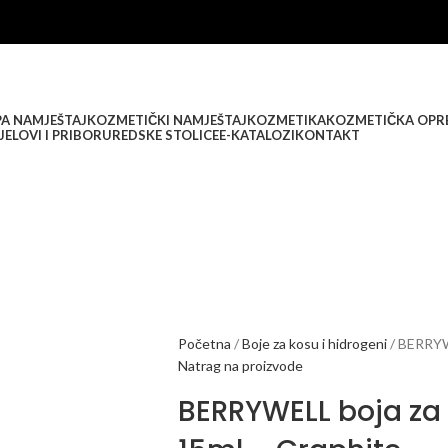
PA NAMJEŠTAJ
KOZMETIČKI NAMJEŠTAJ
KOZMETIKA
KOZMETIČKA OPR
JELOVI I PRIBOR
UREDSKE STOLICE
E-KATALOZI
KONTAKT
Početna
Boje za kosu i hidrogeni
BERRYWE
Natrag na proizvode
BERRYWELL boja za 