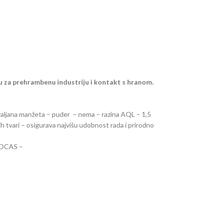
 su za prehrambenu industriju i kontakt s hranom.
na, valjana manžeta – puder – nema – razina AQL – 1,5
ih tvari – osigurava najvišu udobnost rada i prirodno
CMDCAS –