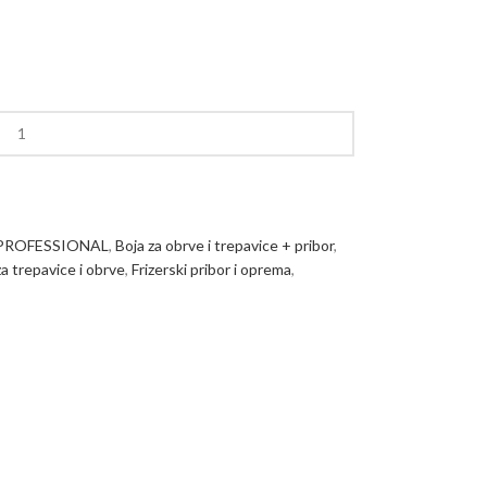
PROFESSIONAL
,
Boja za obrve i trepavice + pribor
,
za trepavice i obrve
,
Frizerski pribor i oprema
,