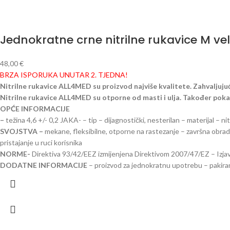
Jednokratne crne nitrilne rukavice M vel
48,00
€
BRZA ISPORUKA UNUTAR 2. TJEDNA!
Nitrilne rukavice ALL4MED su proizvod najviše kvalitete. Zahvaljujuć
Nitrilne rukavice ALL4MED su otporne od masti i ulja. Također poka
OPĆE INFORMACIJE
–
težina 4,6 +/- 0,2 JAKA- – tip – dijagnostički, nesterilan – materijal – 
SVOJSTVA –
mekane, fleksibilne, otporne na rastezanje – završna obrada
pristajanje u ruci korisnika
NORME-
Direktiva 93/42/EEZ izmijenjena Direktivom 2007/47/EZ – Iz
DODATNE INFORMACIJE
– proizvod za jednokratnu upotrebu – pakiran