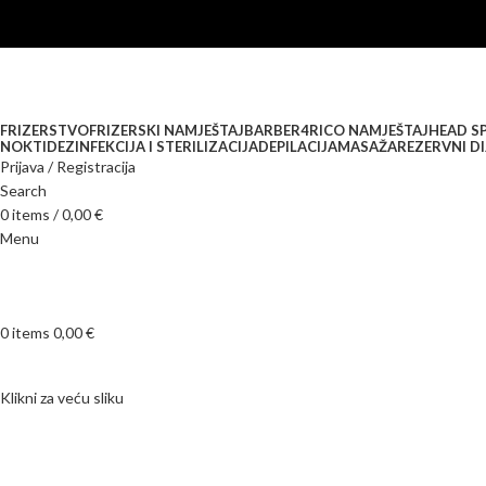
FRIZERSTVO
FRIZERSKI NAMJEŠTAJ
BARBER
4RICO NAMJEŠTAJ
HEAD S
NOKTI
DEZINFEKCIJA I STERILIZACIJA
DEPILACIJA
MASAŽA
REZERVNI DI
Prijava / Registracija
Search
0
items
/
0,00
€
Menu
0
items
0,00
€
Klikni za veću sliku