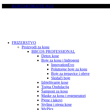
KONTAKTIRAJTE NAS
FRIZERSTVO
Proizvodi za kosu
BBCOS PROFESSIONAL
Detox kose
Boje za kosu i hidrogeni
InnovationEvo
Polutrajne boje za kosu
Boje za trepavice i obrve
Skidači boje
Izbjeljivanje kose
Trajna Ondulacija
Šamponi za kosu
Maske za kosu i regeneratori
Pjene i lakovi
Styling i njega kose
MyPlex