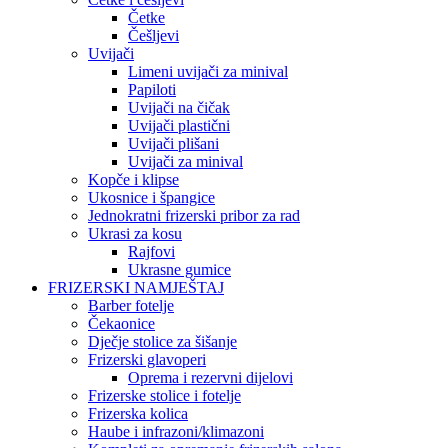
Četke
Češljevi
Uvijači
Limeni uvijači za minival
Papiloti
Uvijači na čičak
Uvijači plastični
Uvijači plišani
Uvijači za minival
Kopče i klipse
Ukosnice i špangice
Jednokratni frizerski pribor za rad
Ukrasi za kosu
Rajfovi
Ukrasne gumice
FRIZERSKI NAMJEŠTAJ
Barber fotelje
Čekaonice
Dječje stolice za šišanje
Frizerski glavoperi
Oprema i rezervni dijelovi
Frizerske stolice i fotelje
Frizerska kolica
Haube i infrazoni/klimazoni