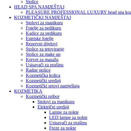
Stolice
HEAD SPA NAMJEŠTAJ
PLEASURE PROFESSIONAL LUXURY head spa koz
KOZMETIČKI NAMJEŠTAJ
Stolovi za manikuru
Fotelje za pedikuru
Kadice za pedikuru
Estetske fotelje
Rezervni dijelovi
Stolice za tetoviranje
Stolice za make up
Krevet za masažu
Usisavači za prašinu
Radne stolice
Kozmetička kolica
Kozmetički uređaji
Kozmetički setovi namještaja
KOZMETIKA
Kozmetički pribor
Stolovi za manikuru
Električni uređaji
Lampe za nokte
LED lampe za nokte
Usisavači za prašinu
Freze za nokte