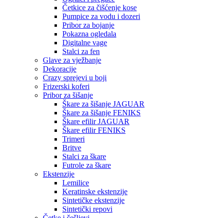
Četkice za čišćenje kose
Pumpice za vodu i dozeri
Pribor za bojanje
Pokazna ogledala
Digitalne vage
Stalci za fen
Glave za vježbanje
Dekoracije
Crazy sprejevi u boji
Frizerski koferi
Pribor za šišanje
Škare za šišanje JAGUAR
Škare za šišanje FENIKS
Škare efilir JAGUAR
Škare efilir FENIKS
Trimeri
Britve
Stalci za škare
Futrole za škare
Ekstenzije
Lemilice
Keratinske ekstenzije
Sintetičke ekstenzije
Sintetički repovi
Četke i češljevi