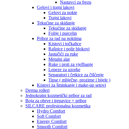
Nastavci za frezu
Gelovi i trajni lakovi
Gelovi za nokte
Trajni lakovi
Tekućine za skidanje
Tekućine za skidanje
Folije i purcelin
Pribor za rad na noktima
Kistovi i točkalice
Rašpice i polir blokovi
Jastučići za ruke
Metalni alat
Ruke i prsti za vježbanje
Lepeze za uzorke
Separatori i četkice za čišćenje
Tipse ( mliječne, prozirne i bijele )
Kistovi za šminkanje i make-up setovi
Derma rolleri
Jednokratni kozmetički pribor za rad
Boja za obrve i trepavice + pribor
SILCARE profesionalna kozmetika
Hydro Comfort
Soft Comfort
Energy Comfort
Smooth Comfort