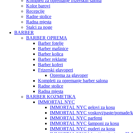
Kompleti za opremanje frizerskih salona
Kolor barovi
Recepcije
Radne stolice
Radna mjesta
Stalci za noge
BARBER
BARBER OPREMA
Barber fotelje
Barber mašinice
Barber kolica
Barber reklame
Barber koferi
Frizerski glavoperi
Oprema za glavoper
Kompleti za opremanje barber salona
Radne stolice
Radna mjesta
BARBER KOZMETIKA
IMMORTAL NYC
IMMORTAL NYC gelovi za kosu
IMMORTAL NYC voskovi/paste/pomade/kr
IMMORTAL NYC parfemi
IMMORTAL NYC šamponi za kosu
IMMORTAL NYC puderi za kosu