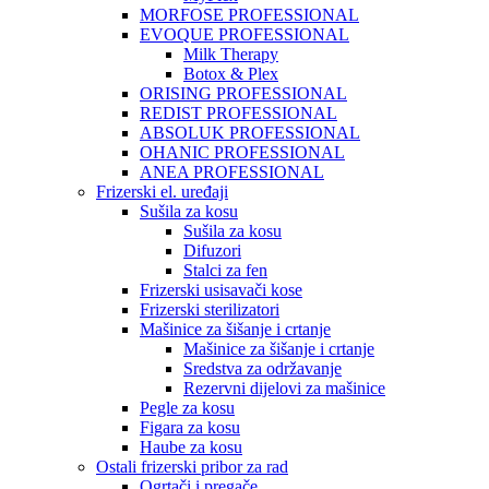
MORFOSE PROFESSIONAL
EVOQUE PROFESSIONAL
Milk Therapy
Botox & Plex
ORISING PROFESSIONAL
REDIST PROFESSIONAL
ABSOLUK PROFESSIONAL
OHANIC PROFESSIONAL
ANEA PROFESSIONAL
Frizerski el. uređaji
Sušila za kosu
Sušila za kosu
Difuzori
Stalci za fen
Frizerski usisavači kose
Frizerski sterilizatori
Mašinice za šišanje i crtanje
Mašinice za šišanje i crtanje
Sredstva za održavanje
Rezervni dijelovi za mašinice
Pegle za kosu
Figara za kosu
Haube za kosu
Ostali frizerski pribor za rad
Ogrtači i pregače