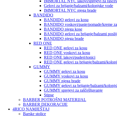
IMMORTAL NYC lakovi/sprejevi za raščešlj
Gelovi za brijanje/balzami/kolonjske vode
IMMORTAL NYC njega brade
BANDIDO
BANDIDO gelovi za kosu
BANDIDO voskovi/paste/pomade/kreme za
BANDIDO njega kose
BANDIDO gelovi za brijanje/balzami poslije
BANDIDO njega brade
RED ONE
RED ONE gelovi za kosu
RED ONE voskovi za kosu
RED ONE lakovi/puderi/tonici
RED ONE gelovi za brijanje/balzami/kolon
GUMMY
GUMMY gelovi za kosu
GUMMY voskovi za kosu
GUMMY njega brade
GUMMY gelovi za brijanje/balzami/kolonjs
GUMMY sprejevi za raščešljavanje
Stipse
BARBER POTROŠNI MATERIJAL
BARBER DEKORACIJE
4RICO NAMJEŠTAJ
Barske stolice