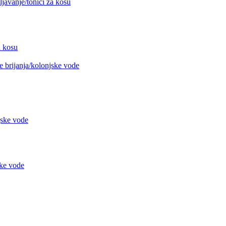
avanje/tonici za kosu
 kosu
 brijanja/kolonjske vode
jske vode
ke vode