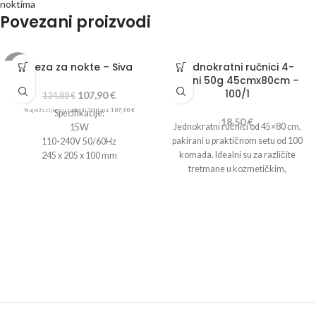
noktima
Povezani proizvodi
Freza za nokte – Siva
Jednokratni ručnici 4-
-20%
slojni 50g 45cmx80cm –
100/1
107,90
€
134,88
€
Najniža cijena u zadnjih 30 dana:
107,90
€
Specifikacije:
18,50
€
Jednokratni ručnici od 45×80 cm,
15W
pakirani u praktičnom setu od 100
110-240V 50/60Hz
komada. Idealni su za različite
245 x 205 x 100 mm
tretmane u kozmetičkim,
Uključuje:
frizerskim , pedikerskim i
Stroj za brušenje s napajanjem
medicinskim salonima, pružajući
Glava
visoku higijenu i udobnost.
Silikonska baza
Set od 6 dijamantskih brusilica sa 6
krajnjih kapaka
Pedalica za upravljanje