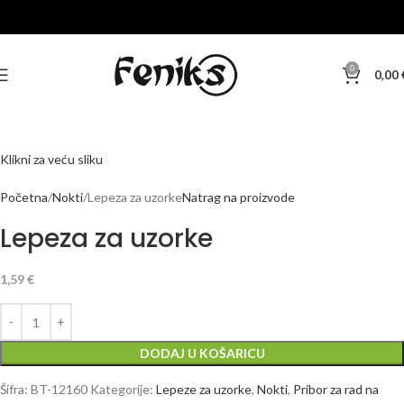
0
0,00
Klikni za veću sliku
Početna
Nokti
Lepeza za uzorke
Natrag na proizvode
Lepeza za uzorke
1,59
€
DODAJ U KOŠARICU
Šifra:
BT-12160
Kategorije:
Lepeze za uzorke
,
Nokti
,
Pribor za rad na