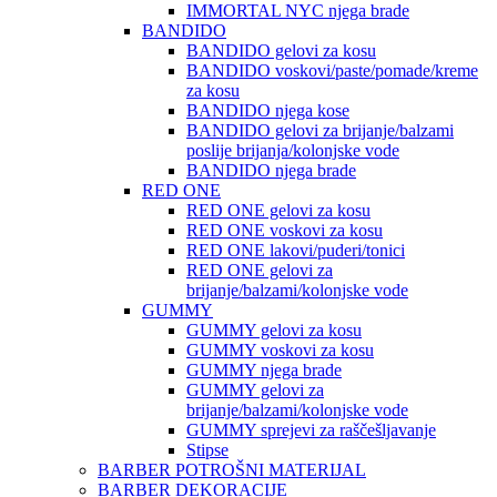
IMMORTAL NYC njega brade
BANDIDO
BANDIDO gelovi za kosu
BANDIDO voskovi/paste/pomade/kreme
za kosu
BANDIDO njega kose
BANDIDO gelovi za brijanje/balzami
poslije brijanja/kolonjske vode
BANDIDO njega brade
RED ONE
RED ONE gelovi za kosu
RED ONE voskovi za kosu
RED ONE lakovi/puderi/tonici
RED ONE gelovi za
brijanje/balzami/kolonjske vode
GUMMY
GUMMY gelovi za kosu
GUMMY voskovi za kosu
GUMMY njega brade
GUMMY gelovi za
brijanje/balzami/kolonjske vode
GUMMY sprejevi za raščešljavanje
Stipse
BARBER POTROŠNI MATERIJAL
BARBER DEKORACIJE