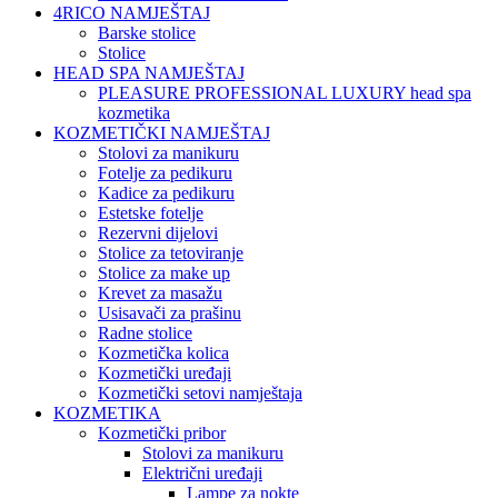
4RICO NAMJEŠTAJ
Barske stolice
Stolice
HEAD SPA NAMJEŠTAJ
PLEASURE PROFESSIONAL LUXURY head spa
kozmetika
KOZMETIČKI NAMJEŠTAJ
Stolovi za manikuru
Fotelje za pedikuru
Kadice za pedikuru
Estetske fotelje
Rezervni dijelovi
Stolice za tetoviranje
Stolice za make up
Krevet za masažu
Usisavači za prašinu
Radne stolice
Kozmetička kolica
Kozmetički uređaji
Kozmetički setovi namještaja
KOZMETIKA
Kozmetički pribor
Stolovi za manikuru
Električni uređaji
Lampe za nokte