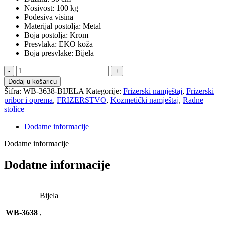
Nosivost: 100 kg
Podesiva visina
Materijal postolja: Metal
Boja postolja: Krom
Presvlaka: EKO koža
Boja presvlake: Bijela
A
Radna
Dodaj u košaricu
stolica
Šifra:
WB-3638-BIJELA
Kategorije:
Frizerski namještaj
,
Frizerski
bijela
pribor i oprema
,
FRIZERSTVO
,
Kozmetički namještaj
,
Radne
-
stolice
FENIKS
količina
Dodatne informacije
Dodatne informacije
Dodatne informacije
Bijela
WB-3638
,