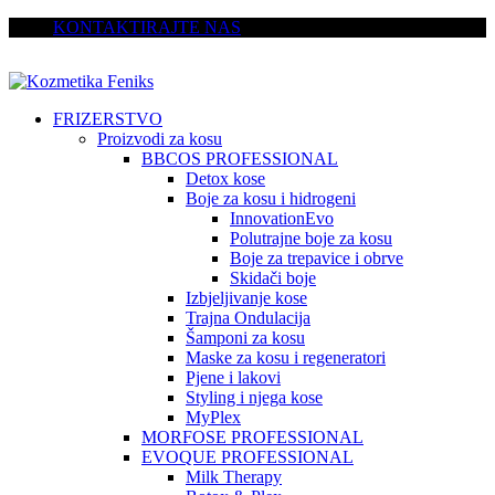
KONTAKTIRAJTE NAS
FRIZERSTVO
Proizvodi za kosu
BBCOS PROFESSIONAL
Detox kose
Boje za kosu i hidrogeni
InnovationEvo
Polutrajne boje za kosu
Boje za trepavice i obrve
Skidači boje
Izbjeljivanje kose
Trajna Ondulacija
Šamponi za kosu
Maske za kosu i regeneratori
Pjene i lakovi
Styling i njega kose
MyPlex
MORFOSE PROFESSIONAL
EVOQUE PROFESSIONAL
Milk Therapy