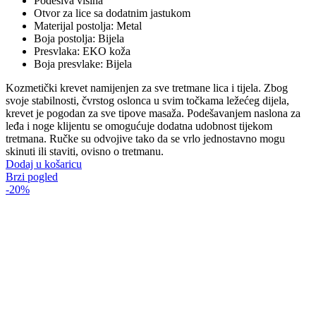
Podesiva visina
Otvor za lice sa dodatnim jastukom
Materijal postolja: Metal
Boja postolja: Bijela
Presvlaka: EKO koža
Boja presvlake: Bijela
Kozmetički krevet namijenjen za sve tretmane lica i tijela. Zbog
svoje stabilnosti, čvrstog oslonca u svim točkama ležećeg dijela,
krevet je pogodan za sve tipove masaža. Podešavanjem naslona za
leđa i noge klijentu se omogućuje dodatna udobnost tijekom
tretmana. Ručke su odvojive tako da se vrlo jednostavno mogu
skinuti ili staviti, ovisno o tretmanu.
Dodaj u košaricu
Brzi pogled
-20%