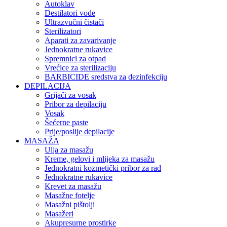
Autoklav
Destilatori vode
Ultrazvučni čistači
Sterilizatori
Aparati za zavarivanje
Jednokratne rukavice
Spremnici za otpad
Vrećice za sterilizaciju
BARBICIDE sredstva za dezinfekciju
DEPILACIJA
Grijači za vosak
Pribor za depilaciju
Vosak
Šećerne paste
Prije/poslije depilacije
MASAŽA
Ulja za masažu
Kreme, gelovi i mlijeka za masažu
Jednokratni kozmetički pribor za rad
Jednokratne rukavice
Krevet za masažu
Masažne fotelje
Masažni pištolji
Masažeri
Akupresurne prostirke