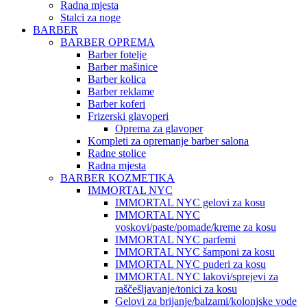
Radna mjesta
Stalci za noge
BARBER
BARBER OPREMA
Barber fotelje
Barber mašinice
Barber kolica
Barber reklame
Barber koferi
Frizerski glavoperi
Oprema za glavoper
Kompleti za opremanje barber salona
Radne stolice
Radna mjesta
BARBER KOZMETIKA
IMMORTAL NYC
IMMORTAL NYC gelovi za kosu
IMMORTAL NYC
voskovi/paste/pomade/kreme za kosu
IMMORTAL NYC parfemi
IMMORTAL NYC šamponi za kosu
IMMORTAL NYC puderi za kosu
IMMORTAL NYC lakovi/sprejevi za
raščešljavanje/tonici za kosu
Gelovi za brijanje/balzami/kolonjske vode