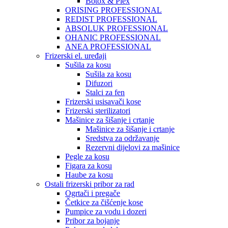
Botox & Plex
ORISING PROFESSIONAL
REDIST PROFESSIONAL
ABSOLUK PROFESSIONAL
OHANIC PROFESSIONAL
ANEA PROFESSIONAL
Frizerski el. uređaji
Sušila za kosu
Sušila za kosu
Difuzori
Stalci za fen
Frizerski usisavači kose
Frizerski sterilizatori
Mašinice za šišanje i crtanje
Mašinice za šišanje i crtanje
Sredstva za održavanje
Rezervni dijelovi za mašinice
Pegle za kosu
Figara za kosu
Haube za kosu
Ostali frizerski pribor za rad
Ogrtači i pregače
Četkice za čišćenje kose
Pumpice za vodu i dozeri
Pribor za bojanje