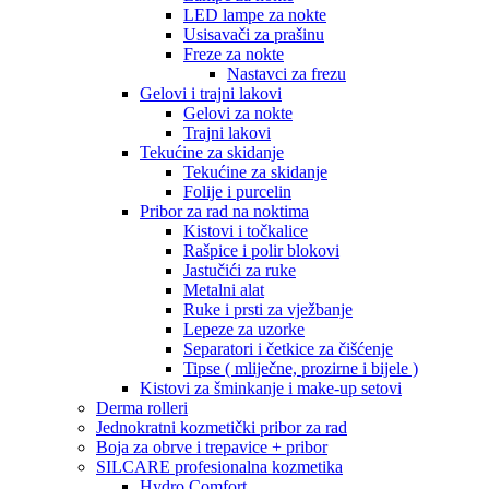
LED lampe za nokte
Usisavači za prašinu
Freze za nokte
Nastavci za frezu
Gelovi i trajni lakovi
Gelovi za nokte
Trajni lakovi
Tekućine za skidanje
Tekućine za skidanje
Folije i purcelin
Pribor za rad na noktima
Kistovi i točkalice
Rašpice i polir blokovi
Jastučići za ruke
Metalni alat
Ruke i prsti za vježbanje
Lepeze za uzorke
Separatori i četkice za čišćenje
Tipse ( mliječne, prozirne i bijele )
Kistovi za šminkanje i make-up setovi
Derma rolleri
Jednokratni kozmetički pribor za rad
Boja za obrve i trepavice + pribor
SILCARE profesionalna kozmetika
Hydro Comfort