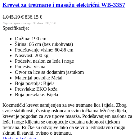
Krevet za tretmane i masažu električni WB-3357
1,045,19
€
836,15
€
Najniža cijena u zadnjih 30 dana:
836,15
€
Specifikacije:
Dužina: 190 cm
Širina: 66 cm (bez rukohvata)
Podešavanje visine: 60-86 cm
Nosivost: 200 kg
Podesivi naslon za leđa i noge
Podesiva visina
Otvor za lice sa dodatnim jastukom
Materijal postolja: Metal
Boja postolja: Bijela
Presvlaka: EKO koža
Boja presvlake: Bijela
Kozmetički krevet namijenjen za sve tretmane lica i tijela. Zbog
svoje stabilnosti, čvrstog oslonca u svim točkama ležećeg dijela,
krevet je pogodan za sve tipove masaža. Podešavanjem naslona za
leđa i noge klijentu se omogućuje dodatna udobnost tijekom
tretmana. Ručke su odvojive tako da se vrlo jednostavno mogu
skinuti ili staviti, ovisno o tretmanu.
Dodaj u košaricu