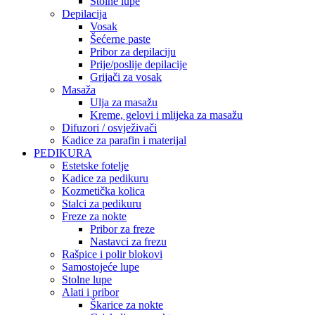
Stolne lupe
Depilacija
Vosak
Šećerne paste
Pribor za depilaciju
Prije/poslije depilacije
Grijači za vosak
Masaža
Ulja za masažu
Kreme, gelovi i mlijeka za masažu
Difuzori / osvježivači
Kadice za parafin i materijal
PEDIKURA
Estetske fotelje
Kadice za pedikuru
Kozmetička kolica
Stalci za pedikuru
Freze za nokte
Pribor za freze
Nastavci za frezu
Rašpice i polir blokovi
Samostojeće lupe
Stolne lupe
Alati i pribor
Škarice za nokte