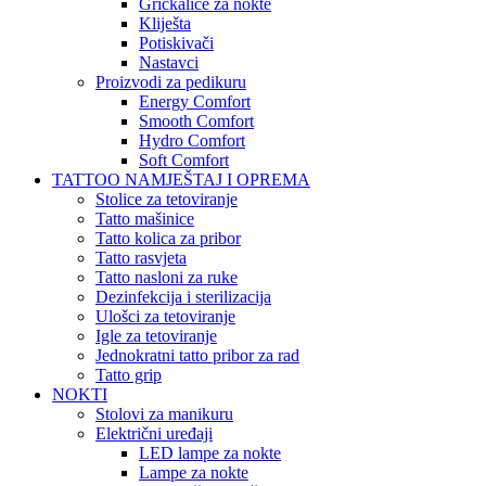
Grickalice za nokte
Kliješta
Potiskivači
Nastavci
Proizvodi za pedikuru
Energy Comfort
Smooth Comfort
Hydro Comfort
Soft Comfort
TATTOO NAMJEŠTAJ I OPREMA
Stolice za tetoviranje
Tatto mašinice
Tatto kolica za pribor
Tatto rasvjeta
Tatto nasloni za ruke
Dezinfekcija i sterilizacija
Ulošci za tetoviranje
Igle za tetoviranje
Jednokratni tatto pribor za rad
Tatto grip
NOKTI
Stolovi za manikuru
Električni uređaji
LED lampe za nokte
Lampe za nokte