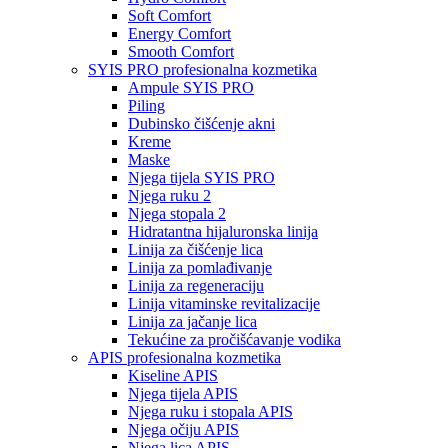
Soft Comfort
Energy Comfort
Smooth Comfort
SYIS PRO profesionalna kozmetika
Ampule SYIS PRO
Piling
Dubinsko čišćenje akni
Kreme
Maske
Njega tijela SYIS PRO
Njega ruku 2
Njega stopala 2
Hidratantna hijaluronska linija
Linija za čišćenje lica
Linija za pomlađivanje
Linija za regeneraciju
Linija vitaminske revitalizacije
Linija za jačanje lica
Tekućine za pročišćavanje vodika
APIS profesionalna kozmetika
Kiseline APIS
Njega tijela APIS
Njega ruku i stopala APIS
Njega očiju APIS
Njega lica APIS