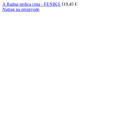
A Radna stolica crna - FENIKS
119,45
€
Natrag na proizvode