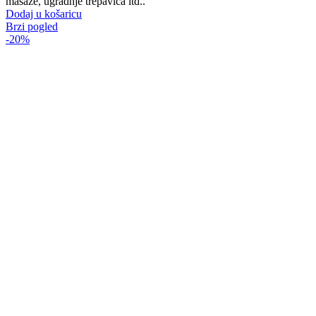
masaže, ugradnje trepavica itd..
Dodaj u košaricu
Brzi pogled
-20%