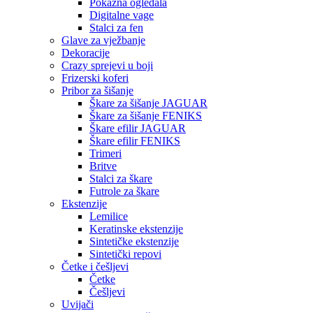
Pokazna ogledala
Digitalne vage
Stalci za fen
Glave za vježbanje
Dekoracije
Crazy sprejevi u boji
Frizerski koferi
Pribor za šišanje
Škare za šišanje JAGUAR
Škare za šišanje FENIKS
Škare efilir JAGUAR
Škare efilir FENIKS
Trimeri
Britve
Stalci za škare
Futrole za škare
Ekstenzije
Lemilice
Keratinske ekstenzije
Sintetičke ekstenzije
Sintetički repovi
Četke i češljevi
Četke
Češljevi
Uvijači