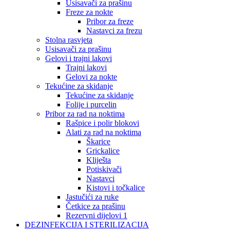
Usisavači za prašinu
Freze za nokte
Pribor za freze
Nastavci za frezu
Stolna rasvjeta
Usisavači za prašinu
Gelovi i trajni lakovi
Trajni lakovi
Gelovi za nokte
Tekućine za skidanje
Tekućine za skidanje
Folije i purcelin
Pribor za rad na noktima
Rašpice i polir blokovi
Alati za rad na noktima
Škarice
Grickalice
Kliješta
Potiskivači
Nastavci
Kistovi i točkalice
Jastučići za ruke
Četkice za prašinu
Rezervni dijelovi 1
DEZINFEKCIJA I STERILIZACIJA