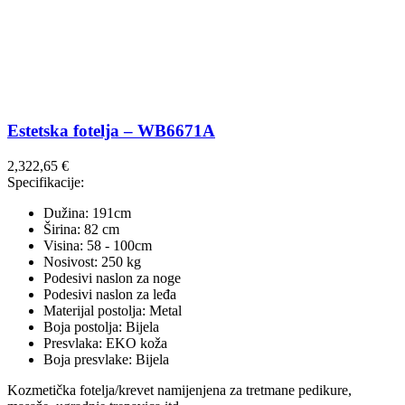
Estetska fotelja – WB6671A
2,322,65
€
Specifikacije:
Dužina: 191cm
Širina: 82 cm
Visina: 58 - 100cm
Nosivost: 250 kg
Podesivi naslon za noge
Podesivi naslon za leđa
Materijal postolja: Metal
Boja postolja: Bijela
Presvlaka: EKO koža
Boja presvlake: Bijela
Kozmetička fotelja/krevet namijenjena za tretmane pedikure,