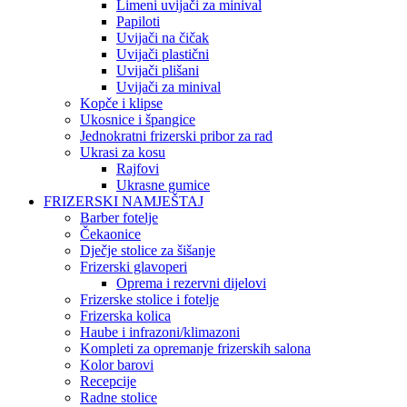
Limeni uvijači za minival
Papiloti
Uvijači na čičak
Uvijači plastični
Uvijači plišani
Uvijači za minival
Kopče i klipse
Ukosnice i špangice
Jednokratni frizerski pribor za rad
Ukrasi za kosu
Rajfovi
Ukrasne gumice
FRIZERSKI NAMJEŠTAJ
Barber fotelje
Čekaonice
Dječje stolice za šišanje
Frizerski glavoperi
Oprema i rezervni dijelovi
Frizerske stolice i fotelje
Frizerska kolica
Haube i infrazoni/klimazoni
Kompleti za opremanje frizerskih salona
Kolor barovi
Recepcije
Radne stolice