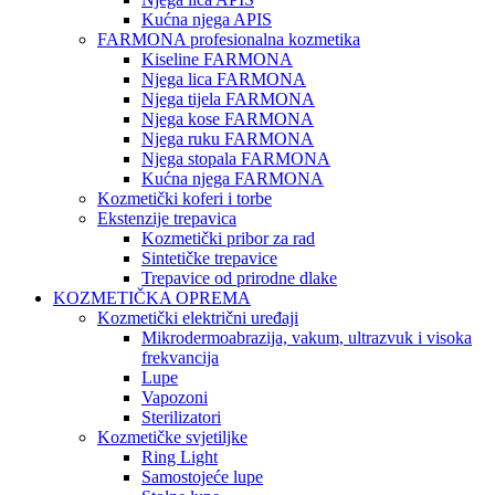
Kućna njega APIS
FARMONA profesionalna kozmetika
Kiseline FARMONA
Njega lica FARMONA
Njega tijela FARMONA
Njega kose FARMONA
Njega ruku FARMONA
Njega stopala FARMONA
Kućna njega FARMONA
Kozmetički koferi i torbe
Ekstenzije trepavica
Kozmetički pribor za rad
Sintetičke trepavice
Trepavice od prirodne dlake
KOZMETIČKA OPREMA
Kozmetički električni uređaji
Mikrodermoabrazija, vakum, ultrazvuk i visoka
frekvancija
Lupe
Vapozoni
Sterilizatori
Kozmetičke svjetiljke
Ring Light
Samostojeće lupe