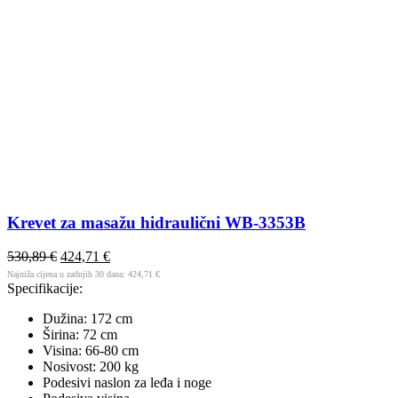
Krevet za masažu hidraulični WB-3353B
530,89
€
424,71
€
Najniža cijena u zadnjih 30 dana:
424,71
€
Specifikacije:
Dužina: 172 cm
Širina: 72 cm
Visina: 66-80 cm
Nosivost: 200 kg
Podesivi naslon za leđa i noge