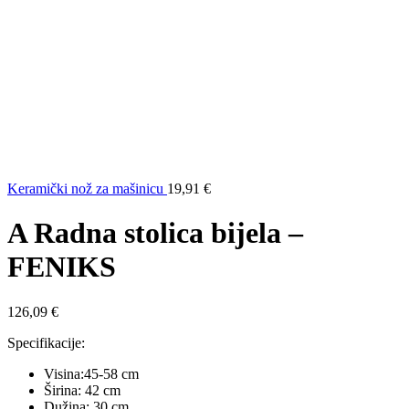
Keramički nož za mašinicu
19,91
€
A Radna stolica bijela –
FENIKS
126,09
€
Specifikacije:
Visina:45-58 cm
Širina: 42 cm
Dužina: 30 cm