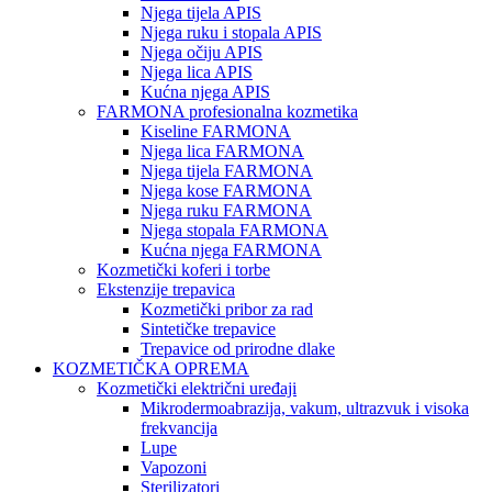
Njega tijela APIS
Njega ruku i stopala APIS
Njega očiju APIS
Njega lica APIS
Kućna njega APIS
FARMONA profesionalna kozmetika
Kiseline FARMONA
Njega lica FARMONA
Njega tijela FARMONA
Njega kose FARMONA
Njega ruku FARMONA
Njega stopala FARMONA
Kućna njega FARMONA
Kozmetički koferi i torbe
Ekstenzije trepavica
Kozmetički pribor za rad
Sintetičke trepavice
Trepavice od prirodne dlake
KOZMETIČKA OPREMA
Kozmetički električni uređaji
Mikrodermoabrazija, vakum, ultrazvuk i visoka
frekvancija
Lupe
Vapozoni
Sterilizatori