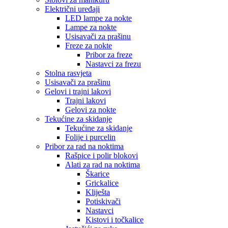
Električni uređaji
LED lampe za nokte
Lampe za nokte
Usisavači za prašinu
Freze za nokte
Pribor za freze
Nastavci za frezu
Stolna rasvjeta
Usisavači za prašinu
Gelovi i trajni lakovi
Trajni lakovi
Gelovi za nokte
Tekućine za skidanje
Tekućine za skidanje
Folije i purcelin
Pribor za rad na noktima
Rašpice i polir blokovi
Alati za rad na noktima
Škarice
Grickalice
Kliješta
Potiskivači
Nastavci
Kistovi i točkalice