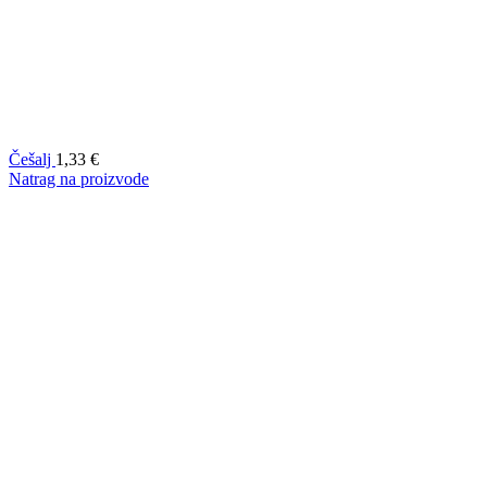
Češalj
1,33
€
Natrag na proizvode