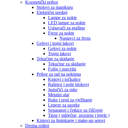
Kozmetički pribor
Stolovi za manikuru
Električni uređaji
Lampe za nokte
LED lampe za nokte
Usisavači za prašinu
Freze za nokte
Nastavci za frezu
Gelovi i trajni lakovi
Gelovi za nokte
Trajni lakovi
Tekućine za skidanje
Tekućine za skidanje
Folije i purcelin
Pribor za rad na noktima
Kistovi i točkalice
Rašpice i polir blokovi
Jastučići za ruke
Metalni alat
Ruke i prsti za vježbanje
Lepeze za uzorke
Separatori i četkice za čišćenje
Tipse ( mliječne, prozirne i bijele )
Kistovi za šminkanje i make-up setovi
Derma rolleri