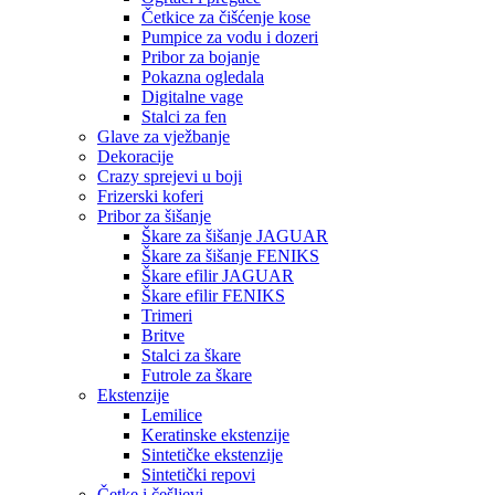
Četkice za čišćenje kose
Pumpice za vodu i dozeri
Pribor za bojanje
Pokazna ogledala
Digitalne vage
Stalci za fen
Glave za vježbanje
Dekoracije
Crazy sprejevi u boji
Frizerski koferi
Pribor za šišanje
Škare za šišanje JAGUAR
Škare za šišanje FENIKS
Škare efilir JAGUAR
Škare efilir FENIKS
Trimeri
Britve
Stalci za škare
Futrole za škare
Ekstenzije
Lemilice
Keratinske ekstenzije
Sintetičke ekstenzije
Sintetički repovi
Četke i češljevi