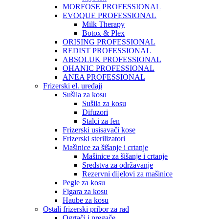
MORFOSE PROFESSIONAL
EVOQUE PROFESSIONAL
Milk Therapy
Botox & Plex
ORISING PROFESSIONAL
REDIST PROFESSIONAL
ABSOLUK PROFESSIONAL
OHANIC PROFESSIONAL
ANEA PROFESSIONAL
Frizerski el. uređaji
Sušila za kosu
Sušila za kosu
Difuzori
Stalci za fen
Frizerski usisavači kose
Frizerski sterilizatori
Mašinice za šišanje i crtanje
Mašinice za šišanje i crtanje
Sredstva za održavanje
Rezervni dijelovi za mašinice
Pegle za kosu
Figara za kosu
Haube za kosu
Ostali frizerski pribor za rad
Ogrtači i pregače