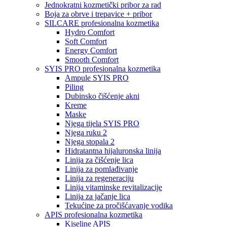
Jednokratni kozmetički pribor za rad
Boja za obrve i trepavice + pribor
SILCARE profesionalna kozmetika
Hydro Comfort
Soft Comfort
Energy Comfort
Smooth Comfort
SYIS PRO profesionalna kozmetika
Ampule SYIS PRO
Piling
Dubinsko čišćenje akni
Kreme
Maske
Njega tijela SYIS PRO
Njega ruku 2
Njega stopala 2
Hidratantna hijaluronska linija
Linija za čišćenje lica
Linija za pomlađivanje
Linija za regeneraciju
Linija vitaminske revitalizacije
Linija za jačanje lica
Tekućine za pročišćavanje vodika
APIS profesionalna kozmetika
Kiseline APIS