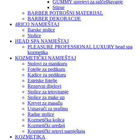
GUMMY sprejevi za raščešljavanje
Stipse
BARBER POTROŠNI MATERIJAL
BARBER DEKORACIJE
4RICO NAMJEŠTAJ
Barske stolice
Stolice
HEAD SPA NAMJEŠTAJ
PLEASURE PROFESSIONAL LUXURY head spa
kozmetika
KOZMETIČKI NAMJEŠTAJ
Stolovi za manikuru
Fotelje za pedikuru
Kadice za pedikuru
Estetske fotelje
Rezervni dijelovi
Stolice za tetoviranje
Stolice za make up
Krevet za masažu
Usisavači za prašinu
Radne stolice
Kozmetička kolica
Kozmetički uređaji
Kozmetički setovi namještaja
KOZMETIKA