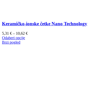
Keramičko-ionske četke Nano Technology
Raspon
5,31
€
–
10,62
€
Ovaj
cijena:
Odaberi opcije
proizvod
od
Brzi pogled
ima
5,31 €
više
do
varijanti.
10,62 €
Opcije
se
mogu
odabrati
na
stranici
proizvoda