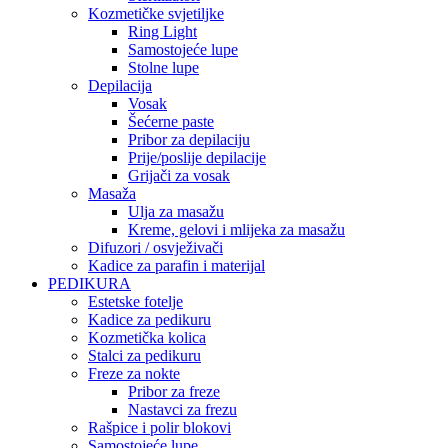
Kozmetičke svjetiljke
Ring Light
Samostojeće lupe
Stolne lupe
Depilacija
Vosak
Šećerne paste
Pribor za depilaciju
Prije/poslije depilacije
Grijači za vosak
Masaža
Ulja za masažu
Kreme, gelovi i mlijeka za masažu
Difuzori / osvježivači
Kadice za parafin i materijal
PEDIKURA
Estetske fotelje
Kadice za pedikuru
Kozmetička kolica
Stalci za pedikuru
Freze za nokte
Pribor za freze
Nastavci za frezu
Rašpice i polir blokovi
Samostojeće lupe