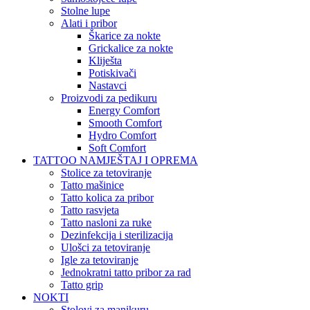
Stolne lupe
Alati i pribor
Škarice za nokte
Grickalice za nokte
Kliješta
Potiskivači
Nastavci
Proizvodi za pedikuru
Energy Comfort
Smooth Comfort
Hydro Comfort
Soft Comfort
TATTOO NAMJEŠTAJ I OPREMA
Stolice za tetoviranje
Tatto mašinice
Tatto kolica za pribor
Tatto rasvjeta
Tatto nasloni za ruke
Dezinfekcija i sterilizacija
Ulošci za tetoviranje
Igle za tetoviranje
Jednokratni tatto pribor za rad
Tatto grip
NOKTI
Stolovi za manikuru