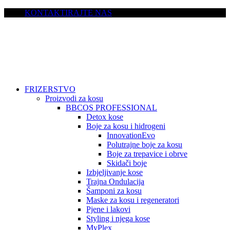
KONTAKTIRAJTE NAS
FRIZERSTVO
Proizvodi za kosu
BBCOS PROFESSIONAL
Detox kose
Boje za kosu i hidrogeni
InnovationEvo
Polutrajne boje za kosu
Boje za trepavice i obrve
Skidači boje
Izbjeljivanje kose
Trajna Ondulacija
Šamponi za kosu
Maske za kosu i regeneratori
Pjene i lakovi
Styling i njega kose
MyPlex