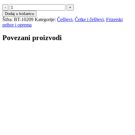
Češalj
količina
Dodaj u košaricu
Šifra:
BT-10209
Kategorije:
Češljevi
,
Četke i češljevi
,
Frizerski
pribor i oprema
Povezani proizvodi