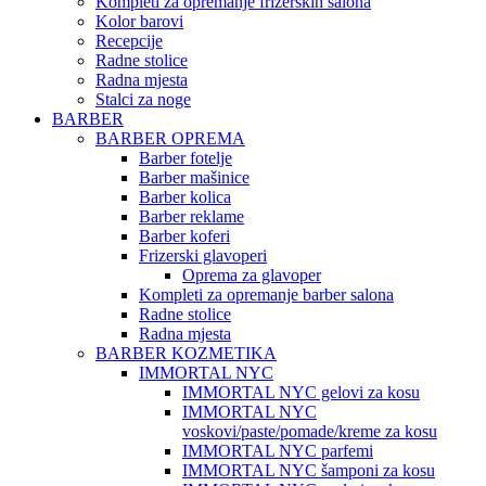
Kompleti za opremanje frizerskih salona
Kolor barovi
Recepcije
Radne stolice
Radna mjesta
Stalci za noge
BARBER
BARBER OPREMA
Barber fotelje
Barber mašinice
Barber kolica
Barber reklame
Barber koferi
Frizerski glavoperi
Oprema za glavoper
Kompleti za opremanje barber salona
Radne stolice
Radna mjesta
BARBER KOZMETIKA
IMMORTAL NYC
IMMORTAL NYC gelovi za kosu
IMMORTAL NYC
voskovi/paste/pomade/kreme za kosu
IMMORTAL NYC parfemi
IMMORTAL NYC šamponi za kosu