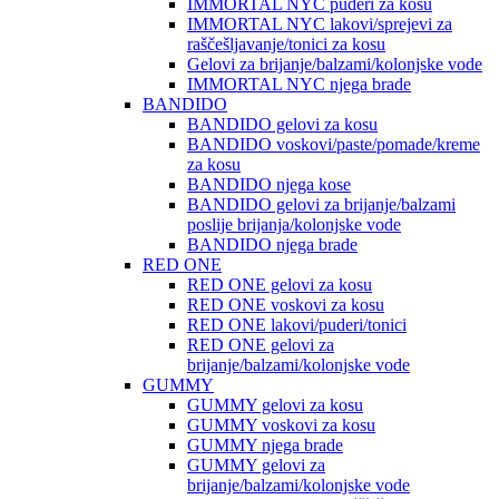
IMMORTAL NYC puderi za kosu
IMMORTAL NYC lakovi/sprejevi za
raščešljavanje/tonici za kosu
Gelovi za brijanje/balzami/kolonjske vode
IMMORTAL NYC njega brade
BANDIDO
BANDIDO gelovi za kosu
BANDIDO voskovi/paste/pomade/kreme
za kosu
BANDIDO njega kose
BANDIDO gelovi za brijanje/balzami
poslije brijanja/kolonjske vode
BANDIDO njega brade
RED ONE
RED ONE gelovi za kosu
RED ONE voskovi za kosu
RED ONE lakovi/puderi/tonici
RED ONE gelovi za
brijanje/balzami/kolonjske vode
GUMMY
GUMMY gelovi za kosu
GUMMY voskovi za kosu
GUMMY njega brade
GUMMY gelovi za
brijanje/balzami/kolonjske vode