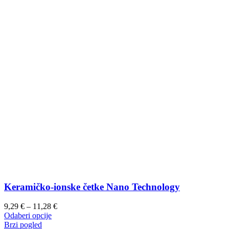
Keramičko-ionske četke Nano Technology
Raspon
9,29
€
–
11,28
€
Ovaj
cijena:
Odaberi opcije
proizvod
od
Brzi pogled