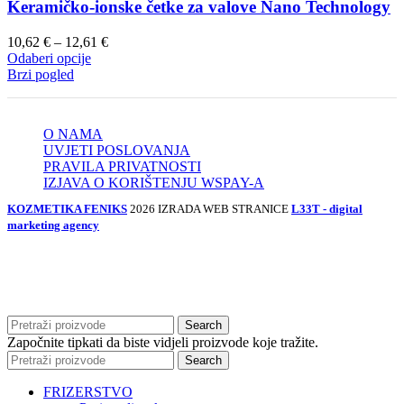
Keramičko-ionske četke za valove Nano Technology
Raspon
10,62
€
–
12,61
€
Ovaj
cijena:
Odaberi opcije
proizvod
od
Brzi pogled
ima
10,62 €
više
do
varijanti.
12,61 €
O NAMA
Opcije
UVJETI POSLOVANJA
se
PRAVILA PRIVATNOSTI
mogu
IZJAVA O KORIŠTENJU WSPAY-A
odabrati
na
KOZMETIKA FENIKS
2026 IZRADA WEB STRANICE
L33T - digital
stranici
marketing agency
proizvoda
Search
Započnite tipkati da biste vidjeli proizvode koje tražite.
Search
FRIZERSTVO