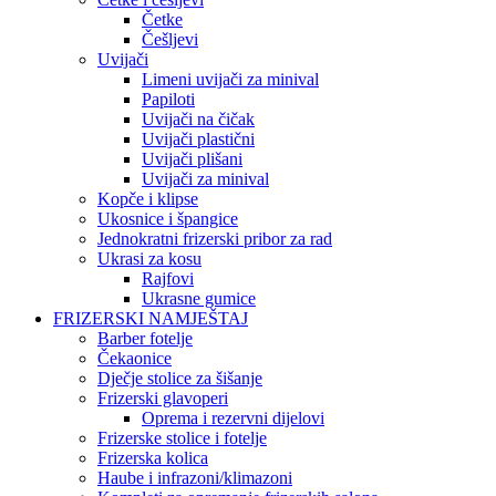
Četke
Češljevi
Uvijači
Limeni uvijači za minival
Papiloti
Uvijači na čičak
Uvijači plastični
Uvijači plišani
Uvijači za minival
Kopče i klipse
Ukosnice i špangice
Jednokratni frizerski pribor za rad
Ukrasi za kosu
Rajfovi
Ukrasne gumice
FRIZERSKI NAMJEŠTAJ
Barber fotelje
Čekaonice
Dječje stolice za šišanje
Frizerski glavoperi
Oprema i rezervni dijelovi
Frizerske stolice i fotelje
Frizerska kolica
Haube i infrazoni/klimazoni