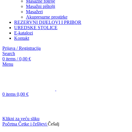
Masažne fotelje
Masažni pištolji
Masažeri
Akupresurne prostirke
REZERVNI DIJELOVI I PRIBOR
UREDSKE STOLICE
E-katalozi
Kontakt
Prijava / Registracija
Search
0
items
/
0,00
€
Menu
0
items
0,00
€
Klikni za veću sliku
Početna
Četke i češljevi
Češalj