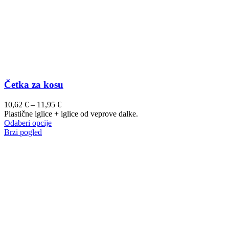
Četka za kosu
Raspon
10,62
€
–
11,95
€
cijena:
Plastične iglice + iglice od veprove dalke.
Ovaj
od
Odaberi opcije
proizvod
10,62 €
Brzi pogled
ima
do
više
11,95 €
varijanti.
Opcije
se
mogu
odabrati
na
stranici
proizvoda