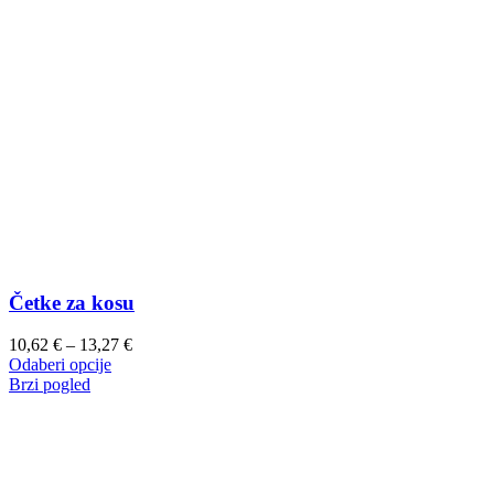
Četke za kosu
Raspon
10,62
€
–
13,27
€
Ovaj
cijena:
Odaberi opcije
proizvod
od
Brzi pogled
ima
10,62 €
više
do
varijanti.
13,27 €
Opcije
se