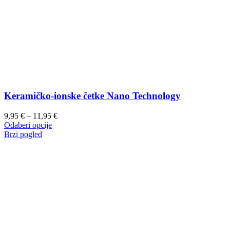
Keramičko-ionske četke Nano Technology
Raspon
9,95
€
–
11,95
€
Ovaj
cijena:
Odaberi opcije
proizvod
od
Brzi pogled
ima
9,95 €
više
do
varijanti.
11,95 €
Opcije
se
mogu
odabrati
na
stranici
proizvoda