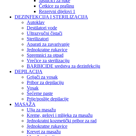
Jastučići za ruke
Četkice za prašinu
Rezervni dijelovi 1
DEZINFEKCIJA I STERILIZACIJA
Autoklav
Destilatori vode
Ultrazvučni čistači
Sterilizatori
Aparati za zavarivanje
Jednokratne rukavice
Spremnici za otpad
Vrećice za sterilizaciju
BARBICIDE sredstva za dezinfekciju
DEPILACIJA
Grijači za vosak
Pribor za depilaciju
Vosak
Šećerne paste
Prije/poslije depilacije
MASAŽA
Ulja za masažu
Kreme, gelovi i mlijeka za masažu
Jednokratni kozmetički pribor za rad
Jednokratne rukavice
Krevet za masažu