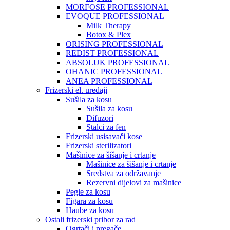
MORFOSE PROFESSIONAL
EVOQUE PROFESSIONAL
Milk Therapy
Botox & Plex
ORISING PROFESSIONAL
REDIST PROFESSIONAL
ABSOLUK PROFESSIONAL
OHANIC PROFESSIONAL
ANEA PROFESSIONAL
Frizerski el. uređaji
Sušila za kosu
Sušila za kosu
Difuzori
Stalci za fen
Frizerski usisavači kose
Frizerski sterilizatori
Mašinice za šišanje i crtanje
Mašinice za šišanje i crtanje
Sredstva za održavanje
Rezervni dijelovi za mašinice
Pegle za kosu
Figara za kosu
Haube za kosu
Ostali frizerski pribor za rad
Ogrtači i pregače