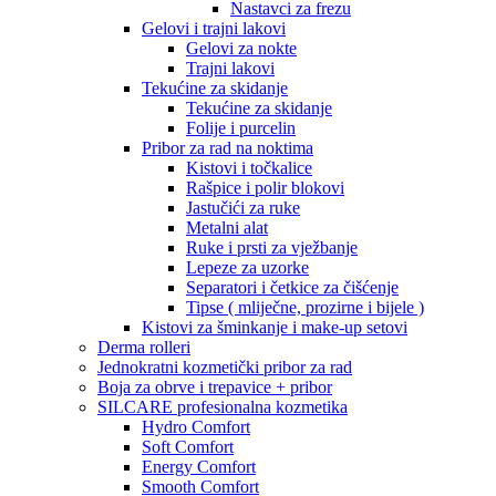
Nastavci za frezu
Gelovi i trajni lakovi
Gelovi za nokte
Trajni lakovi
Tekućine za skidanje
Tekućine za skidanje
Folije i purcelin
Pribor za rad na noktima
Kistovi i točkalice
Rašpice i polir blokovi
Jastučići za ruke
Metalni alat
Ruke i prsti za vježbanje
Lepeze za uzorke
Separatori i četkice za čišćenje
Tipse ( mliječne, prozirne i bijele )
Kistovi za šminkanje i make-up setovi
Derma rolleri
Jednokratni kozmetički pribor za rad
Boja za obrve i trepavice + pribor
SILCARE profesionalna kozmetika
Hydro Comfort
Soft Comfort
Energy Comfort
Smooth Comfort