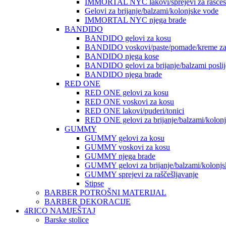
IMMORTAL NYC lakovi/sprejevi za raščešlj
Gelovi za brijanje/balzami/kolonjske vode
IMMORTAL NYC njega brade
BANDIDO
BANDIDO gelovi za kosu
BANDIDO voskovi/paste/pomade/kreme za
BANDIDO njega kose
BANDIDO gelovi za brijanje/balzami poslije
BANDIDO njega brade
RED ONE
RED ONE gelovi za kosu
RED ONE voskovi za kosu
RED ONE lakovi/puderi/tonici
RED ONE gelovi za brijanje/balzami/kolon
GUMMY
GUMMY gelovi za kosu
GUMMY voskovi za kosu
GUMMY njega brade
GUMMY gelovi za brijanje/balzami/kolonjs
GUMMY sprejevi za raščešljavanje
Stipse
BARBER POTROŠNI MATERIJAL
BARBER DEKORACIJE
4RICO NAMJEŠTAJ
Barske stolice