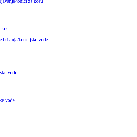
avanje/tonici za kosu
 kosu
 brijanja/kolonjske vode
jske vode
ke vode