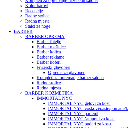
Kompleti za opremanje frizerskih salona
Kolor barovi
Recepcije
Radne stolice
Radna mjesta
Stalci za noge
BARBER
BARBER OPREMA
Barber fotelje
Barber mašinice
Barber kolica
Barber reklame
Barber koferi
Frizerski glavoperi
Oprema za glavoper
Kompleti za opremanje barber salona
Radne stolice
Radna mjesta
BARBER KOZMETIKA
IMMORTAL NYC
IMMORTAL NYC gelovi za kosu
IMMORTAL NYC voskovi/paste/pomade/kr
IMMORTAL NYC parfemi
IMMORTAL NYC šamponi za kosu
IMMORTAL NYC puderi za kosu