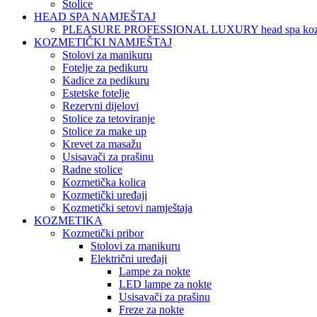
Stolice
HEAD SPA NAMJEŠTAJ
PLEASURE PROFESSIONAL LUXURY head spa koz
KOZMETIČKI NAMJEŠTAJ
Stolovi za manikuru
Fotelje za pedikuru
Kadice za pedikuru
Estetske fotelje
Rezervni dijelovi
Stolice za tetoviranje
Stolice za make up
Krevet za masažu
Usisavači za prašinu
Radne stolice
Kozmetička kolica
Kozmetički uređaji
Kozmetički setovi namještaja
KOZMETIKA
Kozmetički pribor
Stolovi za manikuru
Električni uređaji
Lampe za nokte
LED lampe za nokte
Usisavači za prašinu
Freze za nokte