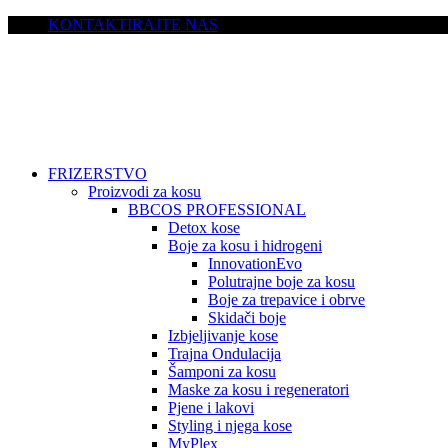
KONTAKTIRAJTE NAS
FRIZERSTVO
Proizvodi za kosu
BBCOS PROFESSIONAL
Detox kose
Boje za kosu i hidrogeni
InnovationEvo
Polutrajne boje za kosu
Boje za trepavice i obrve
Skidači boje
Izbjeljivanje kose
Trajna Ondulacija
Šamponi za kosu
Maske za kosu i regeneratori
Pjene i lakovi
Styling i njega kose
MyPlex