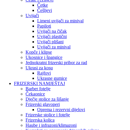
Četke
Češljevi
Uvijači
Limeni uvijači za minival
Papiloti
Uvijači na čičak
Uvijači plastični
Uvijači plišani
Uvijači za minival
Kopče i klipse
Ukosnice i špangice
Jednokratni frizerski pribor za rad
Ukrasi za kosu
Rajfovi
Ukrasne gumice
FRIZERSKI NAMJEŠTAJ
Barber fotelje
Čekaonice
Dječje stolice za šišanje
Frizerski glavoperi
Oprema i rezervni dijelovi
Frizerske stolice i fotelje
Frizerska kolica
Haube i infrazoni/klimazoni