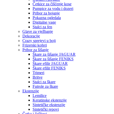
Četkice za čišćenje kose
Pumpice za vodu i dozeri
Pribor za bojanje
Pokazna ogledala
Digitalne vage
Stalci za fen
Glave za vježbanje
Dekoracije
Crazy sprejevi u boji
Frizerski koferi
Pribor za šišanje
Škare za šišanje JAGUAR
Škare za šišanje FENIKS
Škare efilir JAGUAR
Škare efilir FENIKS
Trimeri
Britve
Stalci za škare
Futrole za škare
Ekstenzije
Lemilice
Keratinske ekstenzije
Sintetičke ekstenzije
Sintetički repovi
Četke i češljevi