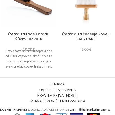
Četka za fade i bradu
Četkica za čišćenje kose –
20cm- BARBER
HAIRCARE
10,00
€
8,00
€
Četka za fade i bradu napravljena
od 100% veprove dlake! Četka za
bradu i brkove proizvod je koji bi
svaki bradati čovjek trebao imati.
Savršen je za svakodnevnu njegu,
češljanje brade i davanje savršenog
oblika.
O NAMA
Svojstava:
UVJETI POSLOVANJA
Učinkovita Brada njega i styling
PRAVILA PRIVATNOSTI
disciplina nestašne dlake Na licu
IZJAVA O KORIŠTENJU WSPAY-A
nježna
KOZMETIKA FENIKS
2026 IZRADA WEB STRANICE
L33T - digital marketing agency