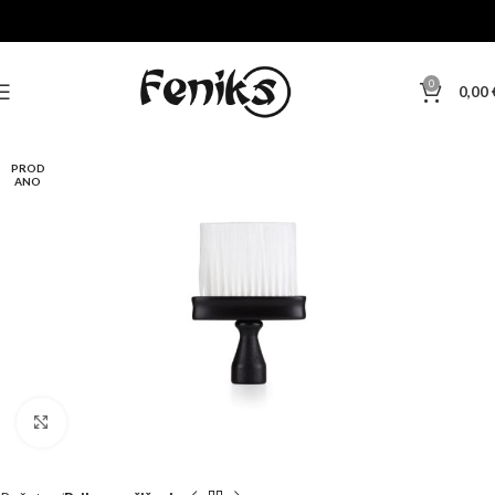
0
0,00
PROD
ANO
Klikni za veću sliku