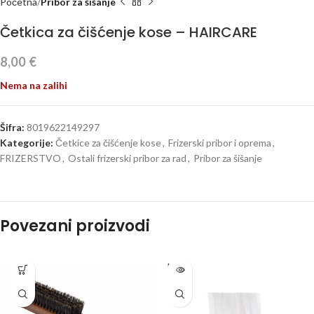
Početna
Pribor za šišanje
Četkica za čišćenje kose – HAIRCARE
8,00
€
Nema na zalihi
Šifra:
8019622149297
Kategorije:
Četkice za čišćenje kose
,
Frizerski pribor i oprema
,
FRIZERSTVO
,
Ostali frizerski pribor za rad
,
Pribor za šišanje
Povezani proizvodi
PROD
ANO