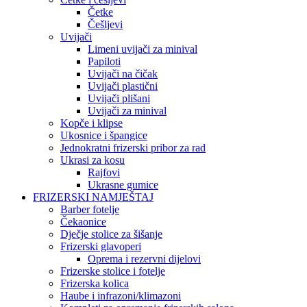
Četke
Češljevi
Uvijači
Limeni uvijači za minival
Papiloti
Uvijači na čičak
Uvijači plastični
Uvijači plišani
Uvijači za minival
Kopče i klipse
Ukosnice i špangice
Jednokratni frizerski pribor za rad
Ukrasi za kosu
Rajfovi
Ukrasne gumice
FRIZERSKI NAMJEŠTAJ
Barber fotelje
Čekaonice
Dječje stolice za šišanje
Frizerski glavoperi
Oprema i rezervni dijelovi
Frizerske stolice i fotelje
Frizerska kolica
Haube i infrazoni/klimazoni