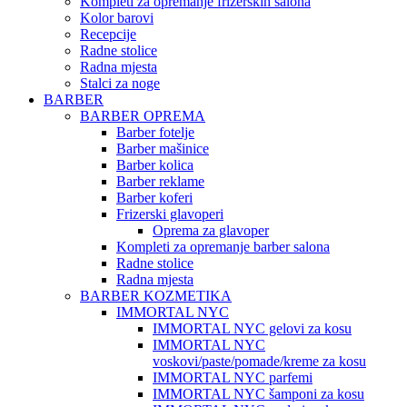
Kompleti za opremanje frizerskih salona
Kolor barovi
Recepcije
Radne stolice
Radna mjesta
Stalci za noge
BARBER
BARBER OPREMA
Barber fotelje
Barber mašinice
Barber kolica
Barber reklame
Barber koferi
Frizerski glavoperi
Oprema za glavoper
Kompleti za opremanje barber salona
Radne stolice
Radna mjesta
BARBER KOZMETIKA
IMMORTAL NYC
IMMORTAL NYC gelovi za kosu
IMMORTAL NYC
voskovi/paste/pomade/kreme za kosu
IMMORTAL NYC parfemi
IMMORTAL NYC šamponi za kosu