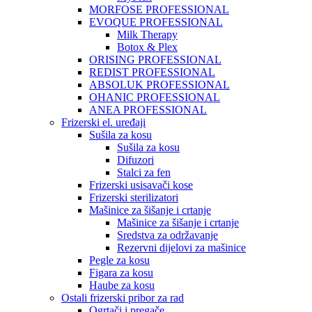
MORFOSE PROFESSIONAL
EVOQUE PROFESSIONAL
Milk Therapy
Botox & Plex
ORISING PROFESSIONAL
REDIST PROFESSIONAL
ABSOLUK PROFESSIONAL
OHANIC PROFESSIONAL
ANEA PROFESSIONAL
Frizerski el. uređaji
Sušila za kosu
Sušila za kosu
Difuzori
Stalci za fen
Frizerski usisavači kose
Frizerski sterilizatori
Mašinice za šišanje i crtanje
Mašinice za šišanje i crtanje
Sredstva za održavanje
Rezervni dijelovi za mašinice
Pegle za kosu
Figara za kosu
Haube za kosu
Ostali frizerski pribor za rad
Ogrtači i pregače