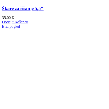
Škare za šišanje 5,5″
35,00
€
Dodaj u košaricu
Brzi pogled