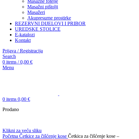
Masažne fotelje
Masažni pištolji
Masažeri
Akupresurne prostirke
REZERVNI DIJELOVI I PRIBOR
UREDSKE STOLICE
E-katalozi
Kontakt
Prijava / Registracija
Search
0
items
/
0,00
€
Menu
0
items
0,00
€
Prodano
Klikni za veću sliku
Početna
Četkice za čišćenje kose
Četkica za čišćenje kose –