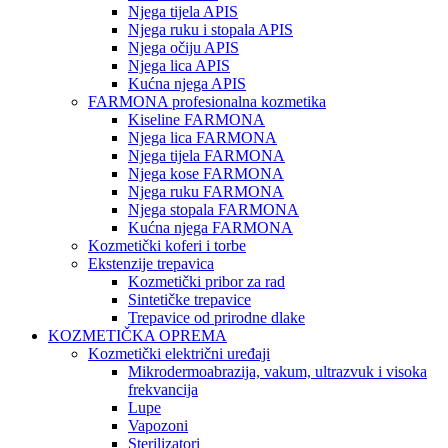
Njega tijela APIS
Njega ruku i stopala APIS
Njega očiju APIS
Njega lica APIS
Kućna njega APIS
FARMONA profesionalna kozmetika
Kiseline FARMONA
Njega lica FARMONA
Njega tijela FARMONA
Njega kose FARMONA
Njega ruku FARMONA
Njega stopala FARMONA
Kućna njega FARMONA
Kozmetički koferi i torbe
Ekstenzije trepavica
Kozmetički pribor za rad
Sintetičke trepavice
Trepavice od prirodne dlake
KOZMETIČKA OPREMA
Kozmetički električni uređaji
Mikrodermoabrazija, vakum, ultrazvuk i visoka
frekvancija
Lupe
Vapozoni
Sterilizatori