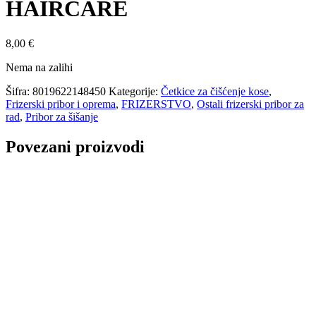
HAIRCARE
8,00
€
Nema na zalihi
Šifra:
8019622148450
Kategorije:
Četkice za čišćenje kose
,
Frizerski pribor i oprema
,
FRIZERSTVO
,
Ostali frizerski pribor za
rad
,
Pribor za šišanje
Povezani proizvodi