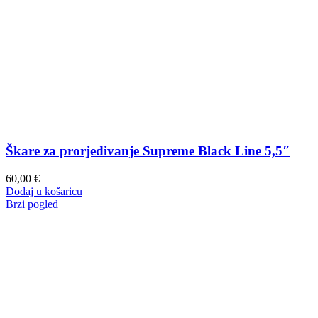
Škare za prorjeđivanje Supreme Black Line 5,5″
60,00
€
Dodaj u košaricu
Brzi pogled