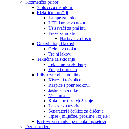
Kozmetički pribor
Stolovi za manikuru
Električni uređaji
Lampe za nokte
LED lampe za nokte
Usisavači za prašinu
Freze za nokte
Nastavci za frezu
Gelovi i trajni lakovi
Gelovi za nokte
Trajni lakovi
Tekućine za skidanje
Tekućine za skidanje
Folije i purcelin
Pribor za rad na noktima
Kistovi i točkalice
Rašpice i polir blokovi
Jastučići za ruke
Metalni alat
Ruke i prsti za vježbanje
Lepeze za uzorke
Separatori i četkice za čišćenje
Tipse ( mliječne, prozirne i bijele )
Kistovi za šminkanje i make-up setovi
Derma rolleri