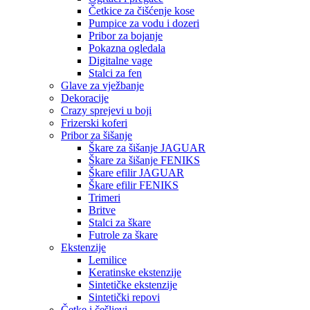
Četkice za čišćenje kose
Pumpice za vodu i dozeri
Pribor za bojanje
Pokazna ogledala
Digitalne vage
Stalci za fen
Glave za vježbanje
Dekoracije
Crazy sprejevi u boji
Frizerski koferi
Pribor za šišanje
Škare za šišanje JAGUAR
Škare za šišanje FENIKS
Škare efilir JAGUAR
Škare efilir FENIKS
Trimeri
Britve
Stalci za škare
Futrole za škare
Ekstenzije
Lemilice
Keratinske ekstenzije
Sintetičke ekstenzije
Sintetički repovi
Četke i češljevi