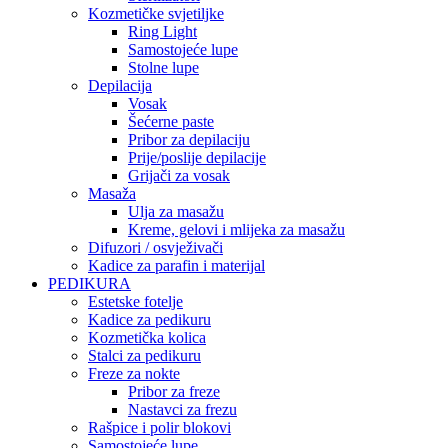
Kozmetičke svjetiljke
Ring Light
Samostojeće lupe
Stolne lupe
Depilacija
Vosak
Šećerne paste
Pribor za depilaciju
Prije/poslije depilacije
Grijači za vosak
Masaža
Ulja za masažu
Kreme, gelovi i mlijeka za masažu
Difuzori / osvježivači
Kadice za parafin i materijal
PEDIKURA
Estetske fotelje
Kadice za pedikuru
Kozmetička kolica
Stalci za pedikuru
Freze za nokte
Pribor za freze
Nastavci za frezu
Rašpice i polir blokovi
Samostojeće lupe