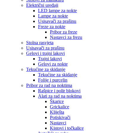
Električni uređaji
LED lampe za nokte
Lampe za nokte
Usisavači za prašinu
Freze za nokte
Pribor za freze
Nastavci za frezu
Stolna rasvjeta
Usisavači za prašinu
Gelovi i trajni lakovi
Trajni lakovi
Gelovi za nokte
Tekućine za skidanje
Tekućine za skidanje
Folije i purcelin
Pribor za rad na noktima
Rašpice i polir blokovi
Alati za rad na noktima
Škarice
Grickalice
Kliješta
Potiskivači
Nastavci
Kistovi i točkalice