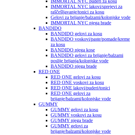
IMMORTAL NYC puderi za kosu
IMMORTAL NYC lakovi/sprejevi za
raščešljavanje/tonici za kosu
Gelovi za brijanje/balzami/kolonjske vode
IMMORTAL NYC njega brade
BANDIDO
BANDIDO gelovi za kosu
BANDIDO voskovi/paste/pomade/kreme
za kosu
BANDIDO njega kose
BANDIDO gelovi za brijanje/balzami
poslije brijanja/kolonjske vode
BANDIDO njega brade
RED ONE
RED ONE gelovi za kosu
RED ONE voskovi za kosu
RED ONE lakovi/puderi/tonici
RED ONE gelovi za
brijanje/balzami/kolonjske vode
GUMMY
GUMMY gelovi za kosu
GUMMY voskovi za kosu
GUMMY njega brade
GUMMY gelovi za
brijanje/balzami/kolonjske vode