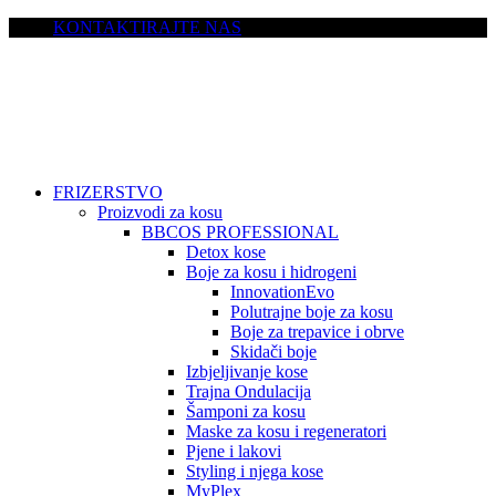
KONTAKTIRAJTE NAS
FRIZERSTVO
Proizvodi za kosu
BBCOS PROFESSIONAL
Detox kose
Boje za kosu i hidrogeni
InnovationEvo
Polutrajne boje za kosu
Boje za trepavice i obrve
Skidači boje
Izbjeljivanje kose
Trajna Ondulacija
Šamponi za kosu
Maske za kosu i regeneratori
Pjene i lakovi
Styling i njega kose
MyPlex