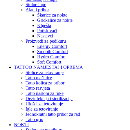
Stolne lupe
Alati i pribor
Škarice za nokte
Grickalice za nokte
Kliješta
Potiskivači
Nastavci
Proizvodi za pedikuru
Energy Comfort
Smooth Comfort
Hydro Comfort
Soft Comfort
TATTOO NAMJEŠTAJ I OPREMA
Stolice za tetoviranje
Tatto mašinice
Tatto kolica za pribor
Tatto rasvjeta
Tatto nasloni za ruke
Dezinfekcija i sterilizacija
Ulošci za tetoviranje
Igle za tetoviranje
Jednokratni tatto pribor za rad
Tatto grip
NOKTI
Stolovi za manikuru