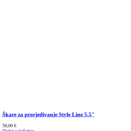
Škare za prorjeđivanje Style Line 5,5″
50,00
€
Dodaj u košaricu