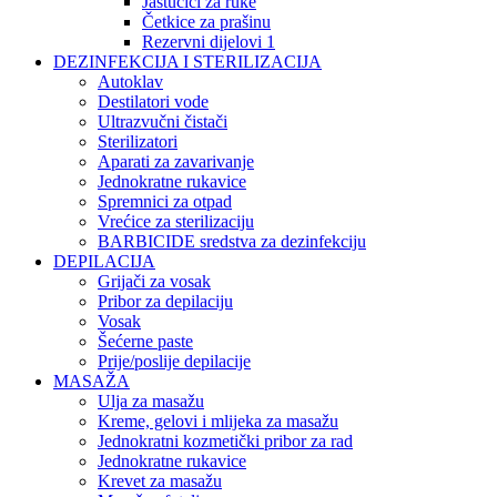
Jastučići za ruke
Četkice za prašinu
Rezervni dijelovi 1
DEZINFEKCIJA I STERILIZACIJA
Autoklav
Destilatori vode
Ultrazvučni čistači
Sterilizatori
Aparati za zavarivanje
Jednokratne rukavice
Spremnici za otpad
Vrećice za sterilizaciju
BARBICIDE sredstva za dezinfekciju
DEPILACIJA
Grijači za vosak
Pribor za depilaciju
Vosak
Šećerne paste
Prije/poslije depilacije
MASAŽA
Ulja za masažu
Kreme, gelovi i mlijeka za masažu
Jednokratni kozmetički pribor za rad
Jednokratne rukavice
Krevet za masažu