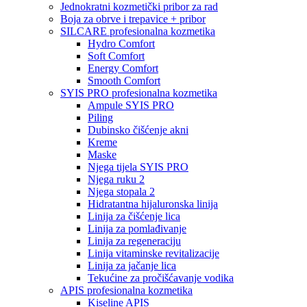
Jednokratni kozmetički pribor za rad
Boja za obrve i trepavice + pribor
SILCARE profesionalna kozmetika
Hydro Comfort
Soft Comfort
Energy Comfort
Smooth Comfort
SYIS PRO profesionalna kozmetika
Ampule SYIS PRO
Piling
Dubinsko čišćenje akni
Kreme
Maske
Njega tijela SYIS PRO
Njega ruku 2
Njega stopala 2
Hidratantna hijaluronska linija
Linija za čišćenje lica
Linija za pomlađivanje
Linija za regeneraciju
Linija vitaminske revitalizacije
Linija za jačanje lica
Tekućine za pročišćavanje vodika
APIS profesionalna kozmetika
Kiseline APIS