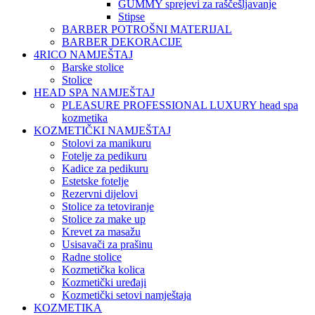
GUMMY sprejevi za raščešljavanje
Stipse
BARBER POTROŠNI MATERIJAL
BARBER DEKORACIJE
4RICO NAMJEŠTAJ
Barske stolice
Stolice
HEAD SPA NAMJEŠTAJ
PLEASURE PROFESSIONAL LUXURY head spa
kozmetika
KOZMETIČKI NAMJEŠTAJ
Stolovi za manikuru
Fotelje za pedikuru
Kadice za pedikuru
Estetske fotelje
Rezervni dijelovi
Stolice za tetoviranje
Stolice za make up
Krevet za masažu
Usisavači za prašinu
Radne stolice
Kozmetička kolica
Kozmetički uređaji
Kozmetički setovi namještaja
KOZMETIKA