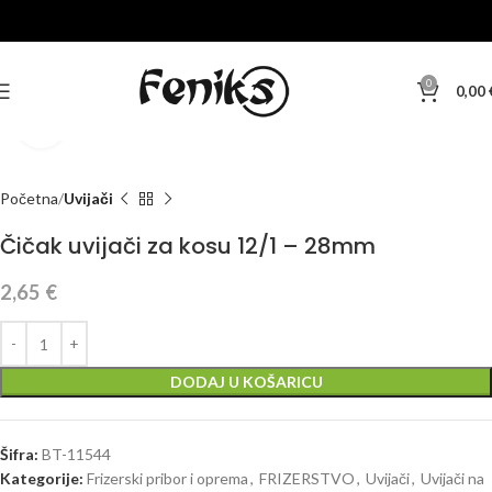
0
0,00
Klikni za veću sliku
Početna
Uvijači
Čičak uvijači za kosu 12/1 – 28mm
2,65
€
DODAJ U KOŠARICU
Šifra:
BT-11544
Kategorije:
Frizerski pribor i oprema
,
FRIZERSTVO
,
Uvijači
,
Uvijači na