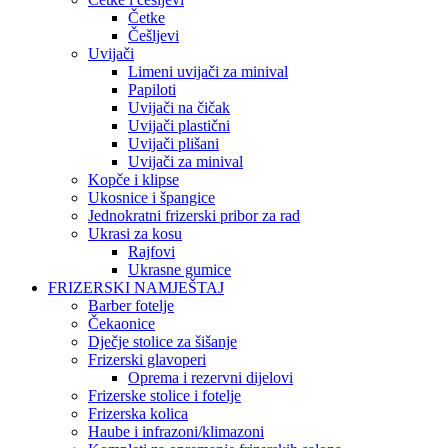
Četke
Češljevi
Uvijači
Limeni uvijači za minival
Papiloti
Uvijači na čičak
Uvijači plastični
Uvijači plišani
Uvijači za minival
Kopče i klipse
Ukosnice i špangice
Jednokratni frizerski pribor za rad
Ukrasi za kosu
Rajfovi
Ukrasne gumice
FRIZERSKI NAMJEŠTAJ
Barber fotelje
Čekaonice
Dječje stolice za šišanje
Frizerski glavoperi
Oprema i rezervni dijelovi
Frizerske stolice i fotelje
Frizerska kolica
Haube i infrazoni/klimazoni