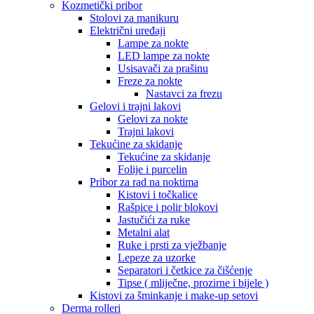
Kozmetički pribor
Stolovi za manikuru
Električni uređaji
Lampe za nokte
LED lampe za nokte
Usisavači za prašinu
Freze za nokte
Nastavci za frezu
Gelovi i trajni lakovi
Gelovi za nokte
Trajni lakovi
Tekućine za skidanje
Tekućine za skidanje
Folije i purcelin
Pribor za rad na noktima
Kistovi i točkalice
Rašpice i polir blokovi
Jastučići za ruke
Metalni alat
Ruke i prsti za vježbanje
Lepeze za uzorke
Separatori i četkice za čišćenje
Tipse ( mliječne, prozirne i bijele )
Kistovi za šminkanje i make-up setovi
Derma rolleri