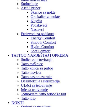
Stolne lupe
Alati i pribor
Škarice za nokte
Grickalice za nokte
Kliješta
Potiskivači
Nastavci
Proizvodi za pedikuru
Energy Comfort
Smooth Comfort
Hydro Comfort
Soft Comfort
TATTOO NAMJEŠTAJ I OPREMA
Stolice za tetoviranje
Tatto mašinice
Tatto kolica za pribor
Tatto rasvjeta
Tatto nasloni za ruke
Dezinfekcija i sterilizacija
Ulošci za tetoviranje
Igle za tetoviranje
Jednokratni tatto pribor za rad
Tatto grip
NOKTI
Stolovi za manikuru