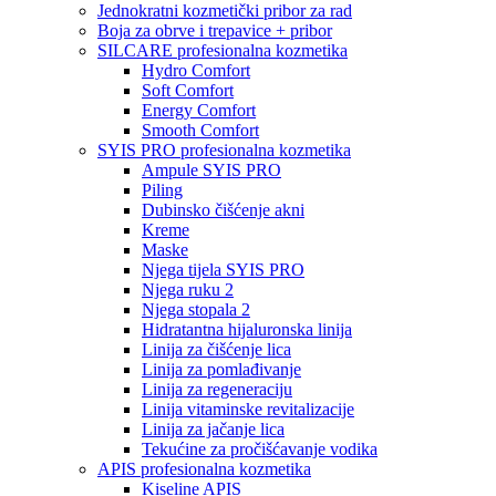
Jednokratni kozmetički pribor za rad
Boja za obrve i trepavice + pribor
SILCARE profesionalna kozmetika
Hydro Comfort
Soft Comfort
Energy Comfort
Smooth Comfort
SYIS PRO profesionalna kozmetika
Ampule SYIS PRO
Piling
Dubinsko čišćenje akni
Kreme
Maske
Njega tijela SYIS PRO
Njega ruku 2
Njega stopala 2
Hidratantna hijaluronska linija
Linija za čišćenje lica
Linija za pomlađivanje
Linija za regeneraciju
Linija vitaminske revitalizacije
Linija za jačanje lica
Tekućine za pročišćavanje vodika
APIS profesionalna kozmetika
Kiseline APIS