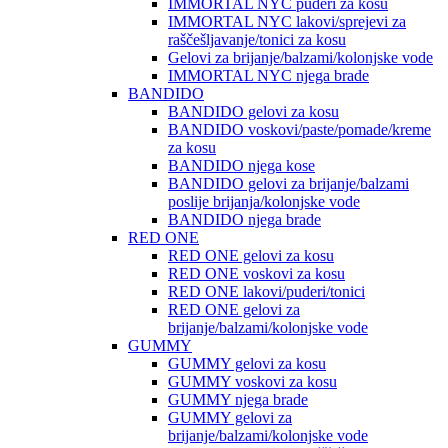
IMMORTAL NYC puderi za kosu
IMMORTAL NYC lakovi/sprejevi za
raščešljavanje/tonici za kosu
Gelovi za brijanje/balzami/kolonjske vode
IMMORTAL NYC njega brade
BANDIDO
BANDIDO gelovi za kosu
BANDIDO voskovi/paste/pomade/kreme
za kosu
BANDIDO njega kose
BANDIDO gelovi za brijanje/balzami
poslije brijanja/kolonjske vode
BANDIDO njega brade
RED ONE
RED ONE gelovi za kosu
RED ONE voskovi za kosu
RED ONE lakovi/puderi/tonici
RED ONE gelovi za
brijanje/balzami/kolonjske vode
GUMMY
GUMMY gelovi za kosu
GUMMY voskovi za kosu
GUMMY njega brade
GUMMY gelovi za
brijanje/balzami/kolonjske vode