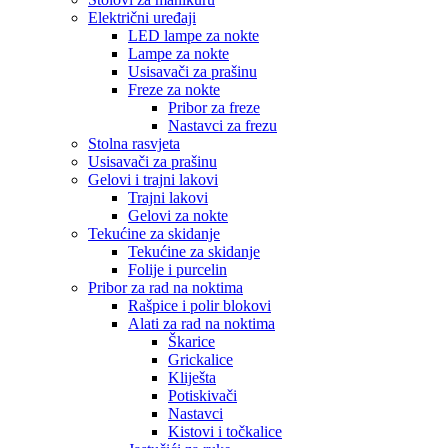
Električni uređaji
LED lampe za nokte
Lampe za nokte
Usisavači za prašinu
Freze za nokte
Pribor za freze
Nastavci za frezu
Stolna rasvjeta
Usisavači za prašinu
Gelovi i trajni lakovi
Trajni lakovi
Gelovi za nokte
Tekućine za skidanje
Tekućine za skidanje
Folije i purcelin
Pribor za rad na noktima
Rašpice i polir blokovi
Alati za rad na noktima
Škarice
Grickalice
Kliješta
Potiskivači
Nastavci
Kistovi i točkalice