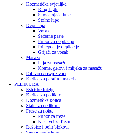
Kozmetičke svjetiljke
Ring Light
Samostojeće lupe
Stolne lupe
Depilacija
Vosak
Šećerne paste
Pribor za depilaciju
Prije/poslije depilacije
Grijači za vosak
Masaža
Ulja za masažu
Kreme, gelovi i mlijeka za masažu
Difuzori / osvježivači
Kadice za parafin i materijal
PEDIKURA
Estetske fotelje
Kadice za pedikuru
Kozmetička kolica
Stalci za pedikuru
Freze za nokte
Pribor za freze
Nastavci za frezu
Rašpice i polir blokovi
Samostojeće lupe