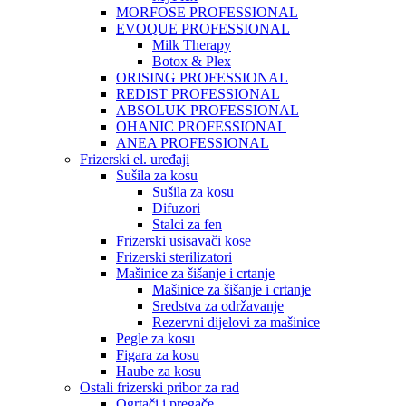
MORFOSE PROFESSIONAL
EVOQUE PROFESSIONAL
Milk Therapy
Botox & Plex
ORISING PROFESSIONAL
REDIST PROFESSIONAL
ABSOLUK PROFESSIONAL
OHANIC PROFESSIONAL
ANEA PROFESSIONAL
Frizerski el. uređaji
Sušila za kosu
Sušila za kosu
Difuzori
Stalci za fen
Frizerski usisavači kose
Frizerski sterilizatori
Mašinice za šišanje i crtanje
Mašinice za šišanje i crtanje
Sredstva za održavanje
Rezervni dijelovi za mašinice
Pegle za kosu
Figara za kosu
Haube za kosu
Ostali frizerski pribor za rad
Ogrtači i pregače