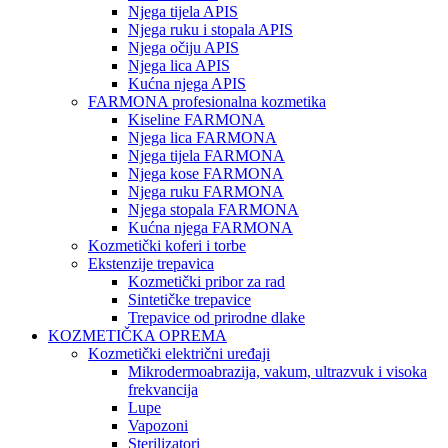
Njega tijela APIS
Njega ruku i stopala APIS
Njega očiju APIS
Njega lica APIS
Kućna njega APIS
FARMONA profesionalna kozmetika
Kiseline FARMONA
Njega lica FARMONA
Njega tijela FARMONA
Njega kose FARMONA
Njega ruku FARMONA
Njega stopala FARMONA
Kućna njega FARMONA
Kozmetički koferi i torbe
Ekstenzije trepavica
Kozmetički pribor za rad
Sintetičke trepavice
Trepavice od prirodne dlake
KOZMETIČKA OPREMA
Kozmetički električni uređaji
Mikrodermoabrazija, vakum, ultrazvuk i visoka
frekvancija
Lupe
Vapozoni
Sterilizatori