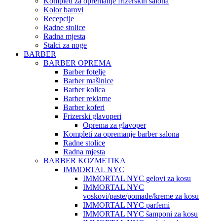
Kompleti za opremanje frizerskih salona
Kolor barovi
Recepcije
Radne stolice
Radna mjesta
Stalci za noge
BARBER
BARBER OPREMA
Barber fotelje
Barber mašinice
Barber kolica
Barber reklame
Barber koferi
Frizerski glavoperi
Oprema za glavoper
Kompleti za opremanje barber salona
Radne stolice
Radna mjesta
BARBER KOZMETIKA
IMMORTAL NYC
IMMORTAL NYC gelovi za kosu
IMMORTAL NYC
voskovi/paste/pomade/kreme za kosu
IMMORTAL NYC parfemi
IMMORTAL NYC šamponi za kosu