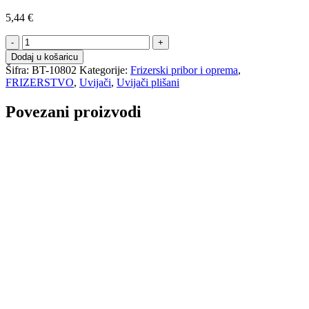
5,44
€
Plišani
uvijači
Dodaj u košaricu
za
Šifra:
BT-10802
Kategorije:
Frizerski pribor i oprema
,
kosu
FRIZERSTVO
,
Uvijači
,
Uvijači plišani
6/1
-
Povezani proizvodi
50mm
količina