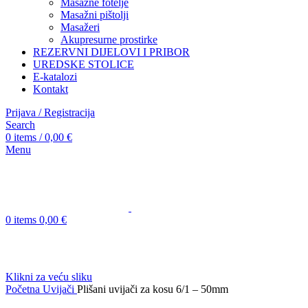
Masažne fotelje
Masažni pištolji
Masažeri
Akupresurne prostirke
REZERVNI DIJELOVI I PRIBOR
UREDSKE STOLICE
E-katalozi
Kontakt
Prijava / Registracija
Search
0
items
/
0,00
€
Menu
0
items
0,00
€
Klikni za veću sliku
Početna
Uvijači
Plišani uvijači za kosu 6/1 – 50mm