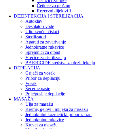
Jastučići za ruke
Četkice za prašinu
Rezervni dijelovi 1
DEZINFEKCIJA I STERILIZACIJA
Autoklav
Destilatori vode
Ultrazvučni čistači
Sterilizatori
Aparati za zavarivanje
Jednokratne rukavice
Spremnici za otpad
Vrećice za sterilizaciju
BARBICIDE sredstva za dezinfekciju
DEPILACIJA
Grijači za vosak
Pribor za depilaciju
Vosak
Šećerne paste
Prije/poslije depilacije
MASAŽA
Ulja za masažu
Kreme, gelovi i mlijeka za masažu
Jednokratni kozmetički pribor za rad
Jednokratne rukavice
Krevet za masažu