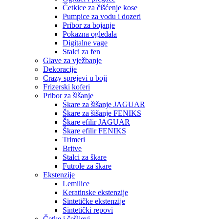
Četkice za čišćenje kose
Pumpice za vodu i dozeri
Pribor za bojanje
Pokazna ogledala
Digitalne vage
Stalci za fen
Glave za vježbanje
Dekoracije
Crazy sprejevi u boji
Frizerski koferi
Pribor za šišanje
Škare za šišanje JAGUAR
Škare za šišanje FENIKS
Škare efilir JAGUAR
Škare efilir FENIKS
Trimeri
Britve
Stalci za škare
Futrole za škare
Ekstenzije
Lemilice
Keratinske ekstenzije
Sintetičke ekstenzije
Sintetički repovi
Četke i češljevi