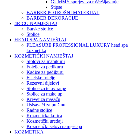
GUMMY sprejevi za raščešljavanje
Stipse
BARBER POTROŠNI MATERIJAL
BARBER DEKORACIJE
4RICO NAMJEŠTAJ
Barske stolice
Stolice
HEAD SPA NAMJEŠTAJ
PLEASURE PROFESSIONAL LUXURY head spa
kozmetika
KOZMETIČKI NAMJEŠTAJ
Stolovi za manikuru
Fotelje za pedikuru
Kadice za pedikuru
Estetske fotelje
Rezervni dijelovi
Stolice za tetoviranje
Stolice za make up
Krevet za masažu
Usisavači za prašinu
Radne stolice
Kozmetička kolica
Kozmetički uređaji
Kozmetički setovi namještaja
KOZMETIKA