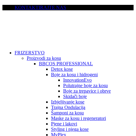
KONTAKTIRAJTE NAS
FRIZERSTVO
Proizvodi za kosu
BBCOS PROFESSIONAL
Detox kose
Boje za kosu i hidrogeni
InnovationEvo
Polutrajne boje za kosu
Boje za trepavice i obrve
Skidači boje
Izbjeljivanje kose
Trajna Ondulacija
Šamponi za kosu
Maske za kosu i regeneratori
Pjene i lakovi
Styling i njega kose
MyPlex