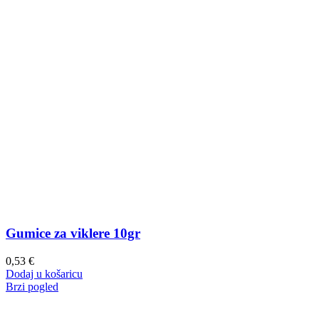
Gumice za viklere 10gr
0,53
€
Dodaj u košaricu
Brzi pogled