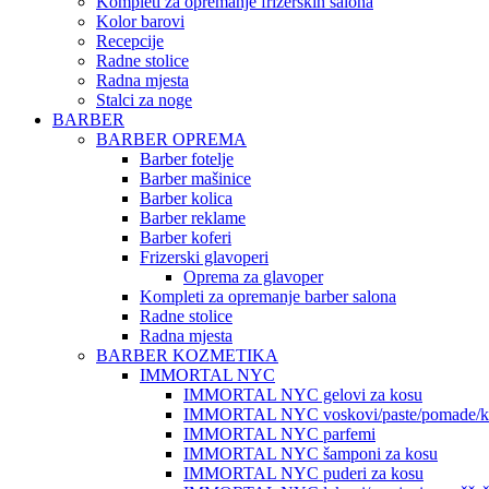
Kompleti za opremanje frizerskih salona
Kolor barovi
Recepcije
Radne stolice
Radna mjesta
Stalci za noge
BARBER
BARBER OPREMA
Barber fotelje
Barber mašinice
Barber kolica
Barber reklame
Barber koferi
Frizerski glavoperi
Oprema za glavoper
Kompleti za opremanje barber salona
Radne stolice
Radna mjesta
BARBER KOZMETIKA
IMMORTAL NYC
IMMORTAL NYC gelovi za kosu
IMMORTAL NYC voskovi/paste/pomade/kr
IMMORTAL NYC parfemi
IMMORTAL NYC šamponi za kosu
IMMORTAL NYC puderi za kosu