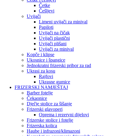
Četke
Češljevi
Uvijači
Limeni uvijači za minival
Papiloti
Uvijači na čičak
Uvijači plastični
Uvijači plišani
Uvijači za minival
Kopče i klipse
Ukosnice i špangice
Jednokratni frizerski pribor za rad
Ukrasi za kosu
Rajfovi
Ukrasne gumice
FRIZERSKI NAMJEŠTAJ
Barber fotelje
Čekaonice
Dječje stolice za šišanje
Frizerski glavoperi
Oprema i rezervni dijelovi
Frizerske stolice i fotelje
Frizerska kolica
Haube i infrazoni/klimazoni