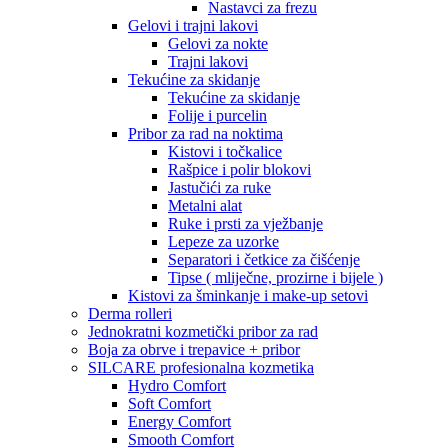
Nastavci za frezu
Gelovi i trajni lakovi
Gelovi za nokte
Trajni lakovi
Tekućine za skidanje
Tekućine za skidanje
Folije i purcelin
Pribor za rad na noktima
Kistovi i točkalice
Rašpice i polir blokovi
Jastučići za ruke
Metalni alat
Ruke i prsti za vježbanje
Lepeze za uzorke
Separatori i četkice za čišćenje
Tipse ( mliječne, prozirne i bijele )
Kistovi za šminkanje i make-up setovi
Derma rolleri
Jednokratni kozmetički pribor za rad
Boja za obrve i trepavice + pribor
SILCARE profesionalna kozmetika
Hydro Comfort
Soft Comfort
Energy Comfort
Smooth Comfort