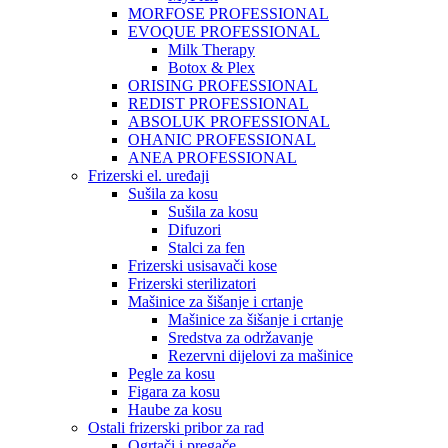
MORFOSE PROFESSIONAL
EVOQUE PROFESSIONAL
Milk Therapy
Botox & Plex
ORISING PROFESSIONAL
REDIST PROFESSIONAL
ABSOLUK PROFESSIONAL
OHANIC PROFESSIONAL
ANEA PROFESSIONAL
Frizerski el. uređaji
Sušila za kosu
Sušila za kosu
Difuzori
Stalci za fen
Frizerski usisavači kose
Frizerski sterilizatori
Mašinice za šišanje i crtanje
Mašinice za šišanje i crtanje
Sredstva za održavanje
Rezervni dijelovi za mašinice
Pegle za kosu
Figara za kosu
Haube za kosu
Ostali frizerski pribor za rad
Ogrtači i pregače