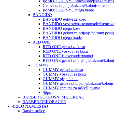
IMMORTAL NYC lakovi/sprejevi za raščešlj
Gelovi za brijanje/balzami/kolonjske vode
IMMORTAL NYC njega brade
BANDIDO
BANDIDO gelovi za kosu
BANDIDO voskovi/paste/pomade/kreme za
BANDIDO njega kose
BANDIDO gelovi za brijanje/balzami poslije
BANDIDO njega brade
RED ONE
RED ONE gelovi za kosu
RED ONE voskovi za kosu
RED ONE lakovi/puderi/tonici
RED ONE gelovi za brijanje/balzami/kolon
GUMMY
GUMMY gelovi za kosu
GUMMY voskovi za kosu
GUMMY njega brade
GUMMY gelovi za brijanje/balzami/kolonjs
GUMMY sprejevi za raščešljavanje
Stipse
BARBER POTROŠNI MATERIJAL
BARBER DEKORACIJE
4RICO NAMJEŠTAJ
Barske stolice