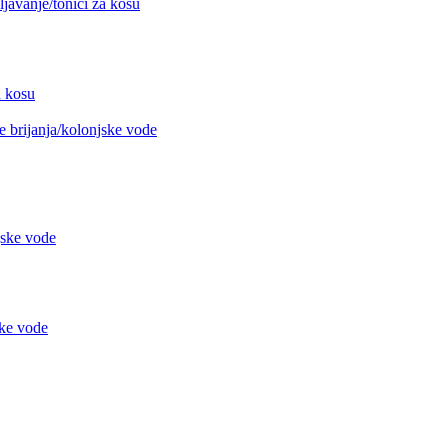
avanje/tonici za kosu
 kosu
 brijanja/kolonjske vode
jske vode
ke vode