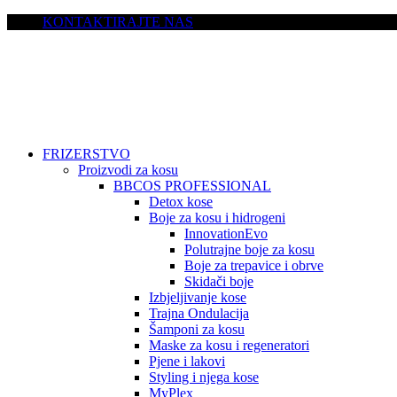
KONTAKTIRAJTE NAS
FRIZERSTVO
Proizvodi za kosu
BBCOS PROFESSIONAL
Detox kose
Boje za kosu i hidrogeni
InnovationEvo
Polutrajne boje za kosu
Boje za trepavice i obrve
Skidači boje
Izbjeljivanje kose
Trajna Ondulacija
Šamponi za kosu
Maske za kosu i regeneratori
Pjene i lakovi
Styling i njega kose
MyPlex