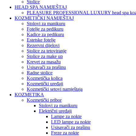
Stolice
HEAD SPA NAMJEŠTAJ
PLEASURE PROFESSIONAL LUXURY head spa koz
KOZMETIČKI NAMJEŠTAJ
Stolovi za manikuru
Fotelje za pedikuru
Kadice za pedikuru
Estetske fotelje
Rezervni dijelovi
Stolice za tetoviranje
Stolice za make up
Krevet za masažu
Usisavači za prašinu
Radne stolice
Kozmetička kolica
Kozmetički uređaji
Kozmetički setovi namještaja
KOZMETIKA
Kozmetički pribor
Stolovi za manikuru
Električni uređaji
Lampe za nokte
LED lampe za nokte
Usisavači za prašinu
Freze za nokte