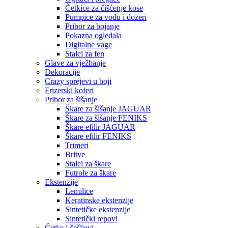
Četkice za čišćenje kose
Pumpice za vodu i dozeri
Pribor za bojanje
Pokazna ogledala
Digitalne vage
Stalci za fen
Glave za vježbanje
Dekoracije
Crazy sprejevi u boji
Frizerski koferi
Pribor za šišanje
Škare za šišanje JAGUAR
Škare za šišanje FENIKS
Škare efilir JAGUAR
Škare efilir FENIKS
Trimeri
Britve
Stalci za škare
Futrole za škare
Ekstenzije
Lemilice
Keratinske ekstenzije
Sintetičke ekstenzije
Sintetički repovi
Četke i češljevi