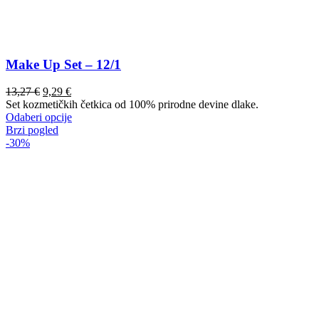
Make Up Set – 12/1
13,27
€
9,29
€
Set kozmetičkih četkica od 100% prirodne devine dlake.
Ovaj
Odaberi opcije
proizvod
Brzi pogled
ima
-30%
više
varijanti.
Opcije
se
mogu
odabrati
na
stranici
proizvoda