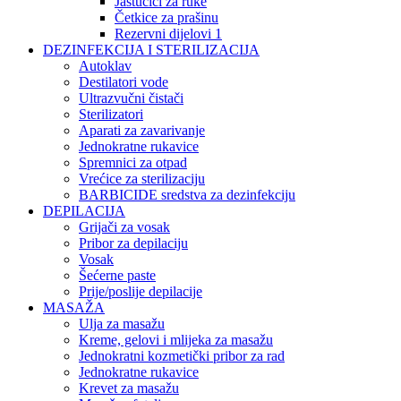
Jastučići za ruke
Četkice za prašinu
Rezervni dijelovi 1
DEZINFEKCIJA I STERILIZACIJA
Autoklav
Destilatori vode
Ultrazvučni čistači
Sterilizatori
Aparati za zavarivanje
Jednokratne rukavice
Spremnici za otpad
Vrećice za sterilizaciju
BARBICIDE sredstva za dezinfekciju
DEPILACIJA
Grijači za vosak
Pribor za depilaciju
Vosak
Šećerne paste
Prije/poslije depilacije
MASAŽA
Ulja za masažu
Kreme, gelovi i mlijeka za masažu
Jednokratni kozmetički pribor za rad
Jednokratne rukavice
Krevet za masažu