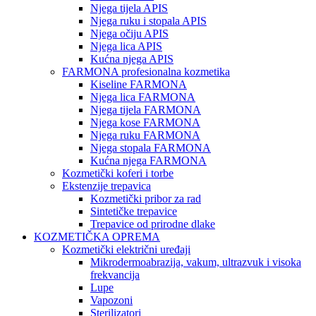
Njega tijela APIS
Njega ruku i stopala APIS
Njega očiju APIS
Njega lica APIS
Kućna njega APIS
FARMONA profesionalna kozmetika
Kiseline FARMONA
Njega lica FARMONA
Njega tijela FARMONA
Njega kose FARMONA
Njega ruku FARMONA
Njega stopala FARMONA
Kućna njega FARMONA
Kozmetički koferi i torbe
Ekstenzije trepavica
Kozmetički pribor za rad
Sintetičke trepavice
Trepavice od prirodne dlake
KOZMETIČKA OPREMA
Kozmetički električni uređaji
Mikrodermoabrazija, vakum, ultrazvuk i visoka
frekvancija
Lupe
Vapozoni
Sterilizatori