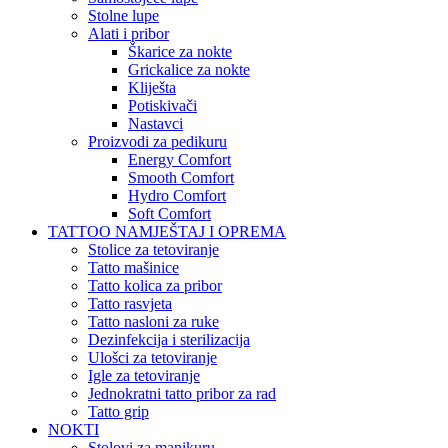
Stolne lupe
Alati i pribor
Škarice za nokte
Grickalice za nokte
Kliješta
Potiskivači
Nastavci
Proizvodi za pedikuru
Energy Comfort
Smooth Comfort
Hydro Comfort
Soft Comfort
TATTOO NAMJEŠTAJ I OPREMA
Stolice za tetoviranje
Tatto mašinice
Tatto kolica za pribor
Tatto rasvjeta
Tatto nasloni za ruke
Dezinfekcija i sterilizacija
Ulošci za tetoviranje
Igle za tetoviranje
Jednokratni tatto pribor za rad
Tatto grip
NOKTI
Stolovi za manikuru