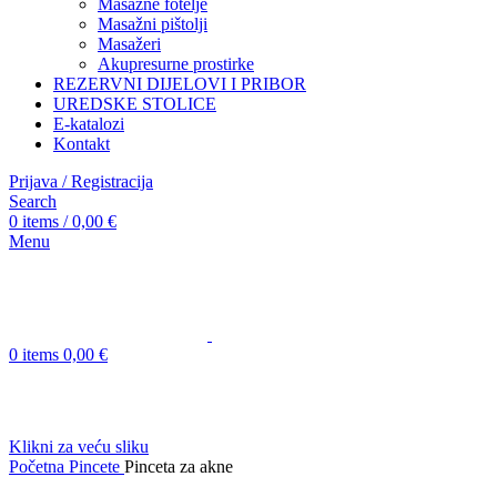
Masažne fotelje
Masažni pištolji
Masažeri
Akupresurne prostirke
REZERVNI DIJELOVI I PRIBOR
UREDSKE STOLICE
E-katalozi
Kontakt
Prijava / Registracija
Search
0
items
/
0,00
€
Menu
0
items
0,00
€
Klikni za veću sliku
Početna
Pincete
Pinceta za akne