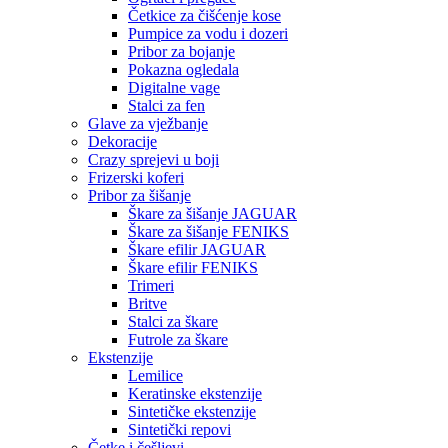
Četkice za čišćenje kose
Pumpice za vodu i dozeri
Pribor za bojanje
Pokazna ogledala
Digitalne vage
Stalci za fen
Glave za vježbanje
Dekoracije
Crazy sprejevi u boji
Frizerski koferi
Pribor za šišanje
Škare za šišanje JAGUAR
Škare za šišanje FENIKS
Škare efilir JAGUAR
Škare efilir FENIKS
Trimeri
Britve
Stalci za škare
Futrole za škare
Ekstenzije
Lemilice
Keratinske ekstenzije
Sintetičke ekstenzije
Sintetički repovi
Četke i češljevi