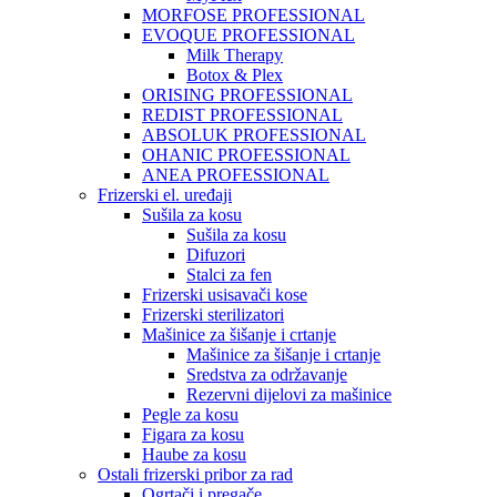
MORFOSE PROFESSIONAL
EVOQUE PROFESSIONAL
Milk Therapy
Botox & Plex
ORISING PROFESSIONAL
REDIST PROFESSIONAL
ABSOLUK PROFESSIONAL
OHANIC PROFESSIONAL
ANEA PROFESSIONAL
Frizerski el. uređaji
Sušila za kosu
Sušila za kosu
Difuzori
Stalci za fen
Frizerski usisavači kose
Frizerski sterilizatori
Mašinice za šišanje i crtanje
Mašinice za šišanje i crtanje
Sredstva za održavanje
Rezervni dijelovi za mašinice
Pegle za kosu
Figara za kosu
Haube za kosu
Ostali frizerski pribor za rad
Ogrtači i pregače