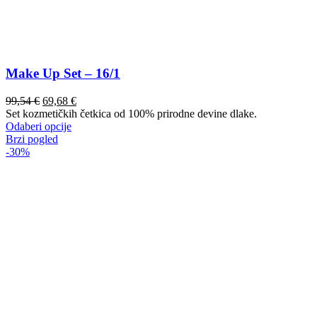
Make Up Set – 16/1
99,54
€
69,68
€
Set kozmetičkih četkica od 100% prirodne devine dlake.
Ovaj
Odaberi opcije
proizvod
Brzi pogled
ima
-30%
više
varijanti.
Opcije
se
mogu
odabrati
na
stranici
proizvoda