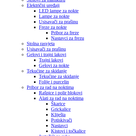
Električni uređaji
LED lampe za nokte
Lampe za nokte
Usisavači za prašinu
Freze za nokte
Pribor za freze
Nastavci za frezu
Stolna rasvjeta
Usisavači za prašinu
Gelovi i trajni lakovi
Trajni lakovi
Gelovi za nokte
Tekućine za skidanje
Tekućine za skidanje
Folije i purcelin
Pribor za rad na noktima
Rašpice i polir blokovi
Alati za rad na noktima
Škarice
Grickalice
Kliješta
Potiskivači
Nastavci
Kistovi i točkalice