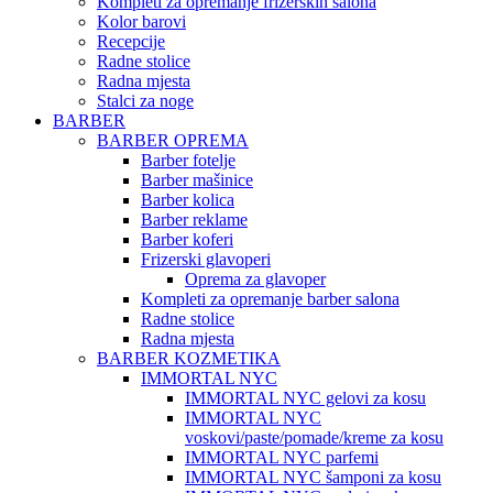
Kompleti za opremanje frizerskih salona
Kolor barovi
Recepcije
Radne stolice
Radna mjesta
Stalci za noge
BARBER
BARBER OPREMA
Barber fotelje
Barber mašinice
Barber kolica
Barber reklame
Barber koferi
Frizerski glavoperi
Oprema za glavoper
Kompleti za opremanje barber salona
Radne stolice
Radna mjesta
BARBER KOZMETIKA
IMMORTAL NYC
IMMORTAL NYC gelovi za kosu
IMMORTAL NYC
voskovi/paste/pomade/kreme za kosu
IMMORTAL NYC parfemi
IMMORTAL NYC šamponi za kosu