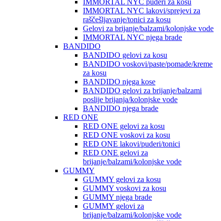
IMMORTAL NYC puderi za kosu
IMMORTAL NYC lakovi/sprejevi za
raščešljavanje/tonici za kosu
Gelovi za brijanje/balzami/kolonjske vode
IMMORTAL NYC njega brade
BANDIDO
BANDIDO gelovi za kosu
BANDIDO voskovi/paste/pomade/kreme
za kosu
BANDIDO njega kose
BANDIDO gelovi za brijanje/balzami
poslije brijanja/kolonjske vode
BANDIDO njega brade
RED ONE
RED ONE gelovi za kosu
RED ONE voskovi za kosu
RED ONE lakovi/puderi/tonici
RED ONE gelovi za
brijanje/balzami/kolonjske vode
GUMMY
GUMMY gelovi za kosu
GUMMY voskovi za kosu
GUMMY njega brade
GUMMY gelovi za
brijanje/balzami/kolonjske vode