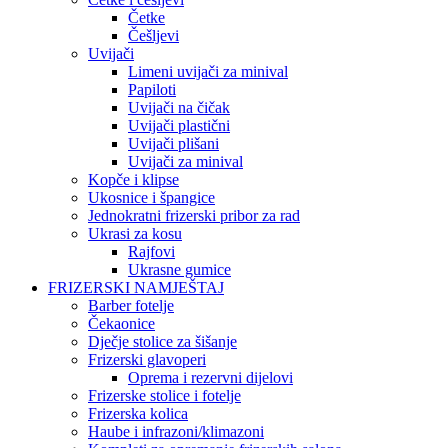
Četke
Češljevi
Uvijači
Limeni uvijači za minival
Papiloti
Uvijači na čičak
Uvijači plastični
Uvijači plišani
Uvijači za minival
Kopče i klipse
Ukosnice i špangice
Jednokratni frizerski pribor za rad
Ukrasi za kosu
Rajfovi
Ukrasne gumice
FRIZERSKI NAMJEŠTAJ
Barber fotelje
Čekaonice
Dječje stolice za šišanje
Frizerski glavoperi
Oprema i rezervni dijelovi
Frizerske stolice i fotelje
Frizerska kolica
Haube i infrazoni/klimazoni