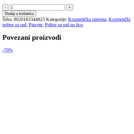
Pinceta
za
Dodaj u košaricu
akne
Šifra:
8020183344823
Kategorije:
Kozmetička oprema
,
Kozmetički
količina
pribor za rad
,
Pincete
,
Pribor za rad na licu
Povezani proizvodi
-70%