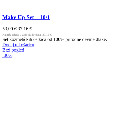
Make Up Set – 10/1
53,09
€
37,16
€
Najniža cijena u zadnjih 30 dana:
37,16
€
Set kozmetičkih četkica od 100% prirodne devine dlake.
Dodaj u košaricu
Brzi pogled
-30%