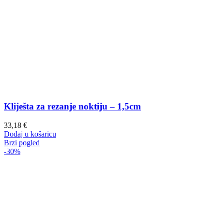
Kliješta za rezanje noktiju – 1,5cm
33,18
€
Dodaj u košaricu
Brzi pogled
-30%