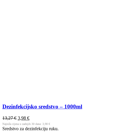
Dezinfekcijsko sredstvo – 1000ml
13,27
€
3,98
€
Najniža cijena u zadnjih 30 dana:
3,98
€
Sredstvo za dezinfekciju ruku.