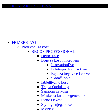
KONTAKTIRAJTE NAS
FRIZERSTVO
Proizvodi za kosu
BBCOS PROFESSIONAL
Detox kose
Boje za kosu i hidrogeni
InnovationEvo
Polutrajne boje za kosu
Boje za trepavice i obrve
Skidači boje
Izbjeljivanje kose
Trajna Ondulacija
Šamponi za kosu
Maske za kosu i regeneratori
Pjene i lakovi
Styling i njega kose
MyPlex