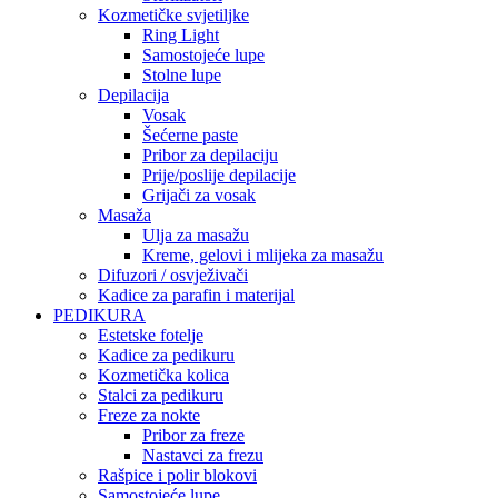
Kozmetičke svjetiljke
Ring Light
Samostojeće lupe
Stolne lupe
Depilacija
Vosak
Šećerne paste
Pribor za depilaciju
Prije/poslije depilacije
Grijači za vosak
Masaža
Ulja za masažu
Kreme, gelovi i mlijeka za masažu
Difuzori / osvježivači
Kadice za parafin i materijal
PEDIKURA
Estetske fotelje
Kadice za pedikuru
Kozmetička kolica
Stalci za pedikuru
Freze za nokte
Pribor za freze
Nastavci za frezu
Rašpice i polir blokovi
Samostojeće lupe