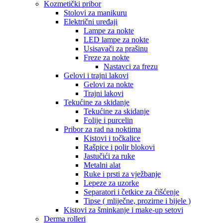
Kozmetički pribor
Stolovi za manikuru
Električni uređaji
Lampe za nokte
LED lampe za nokte
Usisavači za prašinu
Freze za nokte
Nastavci za frezu
Gelovi i trajni lakovi
Gelovi za nokte
Trajni lakovi
Tekućine za skidanje
Tekućine za skidanje
Folije i purcelin
Pribor za rad na noktima
Kistovi i točkalice
Rašpice i polir blokovi
Jastučići za ruke
Metalni alat
Ruke i prsti za vježbanje
Lepeze za uzorke
Separatori i četkice za čišćenje
Tipse ( mliječne, prozirne i bijele )
Kistovi za šminkanje i make-up setovi
Derma rolleri