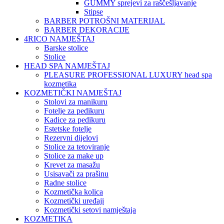
GUMMY sprejevi za raščešljavanje
Stipse
BARBER POTROŠNI MATERIJAL
BARBER DEKORACIJE
4RICO NAMJEŠTAJ
Barske stolice
Stolice
HEAD SPA NAMJEŠTAJ
PLEASURE PROFESSIONAL LUXURY head spa
kozmetika
KOZMETIČKI NAMJEŠTAJ
Stolovi za manikuru
Fotelje za pedikuru
Kadice za pedikuru
Estetske fotelje
Rezervni dijelovi
Stolice za tetoviranje
Stolice za make up
Krevet za masažu
Usisavači za prašinu
Radne stolice
Kozmetička kolica
Kozmetički uređaji
Kozmetički setovi namještaja
KOZMETIKA