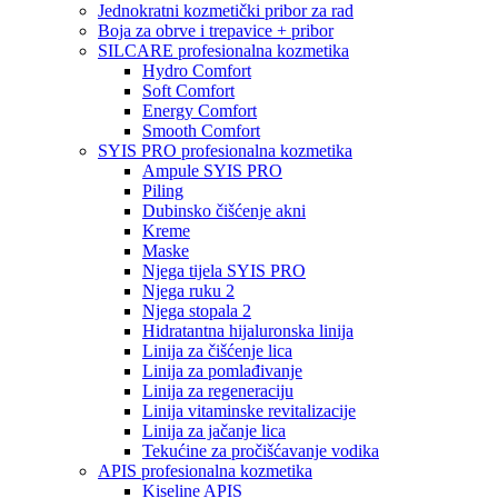
Jednokratni kozmetički pribor za rad
Boja za obrve i trepavice + pribor
SILCARE profesionalna kozmetika
Hydro Comfort
Soft Comfort
Energy Comfort
Smooth Comfort
SYIS PRO profesionalna kozmetika
Ampule SYIS PRO
Piling
Dubinsko čišćenje akni
Kreme
Maske
Njega tijela SYIS PRO
Njega ruku 2
Njega stopala 2
Hidratantna hijaluronska linija
Linija za čišćenje lica
Linija za pomlađivanje
Linija za regeneraciju
Linija vitaminske revitalizacije
Linija za jačanje lica
Tekućine za pročišćavanje vodika
APIS profesionalna kozmetika
Kiseline APIS