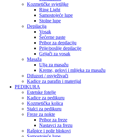
Kozmetičke svjetiljke
Ring Light
Samostojeće lupe
Stolne lupe
Depilacija
Vosak
Šećerne paste
Pribor za depilaciju
Prije/poslije depilacije
Grijači za vosak
Masaža
Ulja za masažu
Kreme, gelovi i mlijeka za masažu
Difuzori / osvježivači
Kadice za parafin i materijal
PEDIKURA
Estetske fotelje
Kadice za pedikuru
Kozmetička kolica
Stalci za pedikuru
Freze za nokte
Pribor za freze
Nastavci za frezu
Rašpice i polir blokovi
Samostojeće lupe