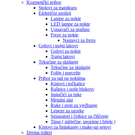
Kozmetički pribor
Stolovi za manikuru
Električni uređaji
Lampe za nokte
LED lampe za nokte
Usisavači za prašinu
Freze za nokte
Nastavci za frezu
Gelovi i trajni lakovi
Gelovi za nokte
Trajni lakovi
Tekućine za skidanje
Tekućine za skidanje
Folije i purcelin
Pribor za rad na noktima
Kistovi i točkalice
Rašpice i polir blokovi
Jastučići za ruke
Metalni alat
Ruke i prsti za vježbanje
Lepeze za uzorke
Separatori i četkice za čišćenje
Tipse ( mliječne, prozirne i bijele )
Kistovi za šminkanje i make-up setovi
Derma rolleri