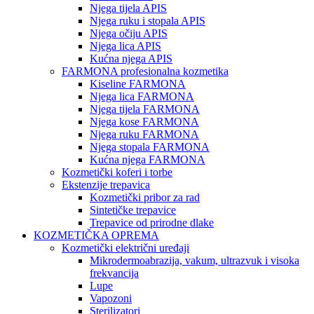
Njega tijela APIS
Njega ruku i stopala APIS
Njega očiju APIS
Njega lica APIS
Kućna njega APIS
FARMONA profesionalna kozmetika
Kiseline FARMONA
Njega lica FARMONA
Njega tijela FARMONA
Njega kose FARMONA
Njega ruku FARMONA
Njega stopala FARMONA
Kućna njega FARMONA
Kozmetički koferi i torbe
Ekstenzije trepavica
Kozmetički pribor za rad
Sintetičke trepavice
Trepavice od prirodne dlake
KOZMETIČKA OPREMA
Kozmetički električni uređaji
Mikrodermoabrazija, vakum, ultrazvuk i visoka
frekvancija
Lupe
Vapozoni
Sterilizatori