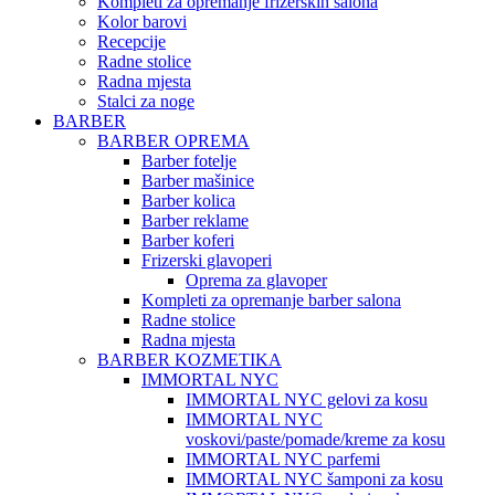
Kompleti za opremanje frizerskih salona
Kolor barovi
Recepcije
Radne stolice
Radna mjesta
Stalci za noge
BARBER
BARBER OPREMA
Barber fotelje
Barber mašinice
Barber kolica
Barber reklame
Barber koferi
Frizerski glavoperi
Oprema za glavoper
Kompleti za opremanje barber salona
Radne stolice
Radna mjesta
BARBER KOZMETIKA
IMMORTAL NYC
IMMORTAL NYC gelovi za kosu
IMMORTAL NYC
voskovi/paste/pomade/kreme za kosu
IMMORTAL NYC parfemi
IMMORTAL NYC šamponi za kosu