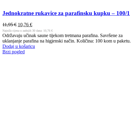
Jednokratne rukavice za parafinsku kupku – 100/1
11,95
€
10,76
€
Najniža cijena u zadnjih 30 dana:
10,76
€
Održavaju učinak saune tijekom tretmana parafina. Savršene za
uklanjanje parafina na higjenski način. Količina: 100 kom u paketu.
Dodaj u košaricu
Brzi pogled