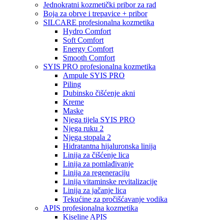
Jednokratni kozmetički pribor za rad
Boja za obrve i trepavice + pribor
SILCARE profesionalna kozmetika
Hydro Comfort
Soft Comfort
Energy Comfort
Smooth Comfort
SYIS PRO profesionalna kozmetika
Ampule SYIS PRO
Piling
Dubinsko čišćenje akni
Kreme
Maske
Njega tijela SYIS PRO
Njega ruku 2
Njega stopala 2
Hidratantna hijaluronska linija
Linija za čišćenje lica
Linija za pomlađivanje
Linija za regeneraciju
Linija vitaminske revitalizacije
Linija za jačanje lica
Tekućine za pročišćavanje vodika
APIS profesionalna kozmetika
Kiseline APIS