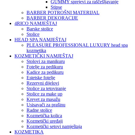
GUMMY sprejevi za raščešljavanje
Stipse
BARBER POTROŠNI MATERIJAL
BARBER DEKORACIJE
4RICO NAMJEŠTAJ
Barske stolice
Stolice
HEAD SPA NAMJEŠTAJ
PLEASURE PROFESSIONAL LUXURY head spa
kozmetika
KOZMETIČKI NAMJEŠTAJ
Stolovi za manikuru
Fotelje za pedikuru
Kadice za pedikuru
Estetske fotelje
Rezervni dijelovi
Stolice za tetoviranje
Stolice za make up
Krevet za masažu
Usisavači za prašinu
Radne stolice
Kozmetička kolica
Kozmetički uređaji
Kozmetički setovi namještaja
KOZMETIKA