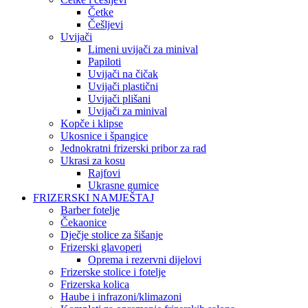
Četke
Češljevi
Uvijači
Limeni uvijači za minival
Papiloti
Uvijači na čičak
Uvijači plastični
Uvijači plišani
Uvijači za minival
Kopče i klipse
Ukosnice i špangice
Jednokratni frizerski pribor za rad
Ukrasi za kosu
Rajfovi
Ukrasne gumice
FRIZERSKI NAMJEŠTAJ
Barber fotelje
Čekaonice
Dječje stolice za šišanje
Frizerski glavoperi
Oprema i rezervni dijelovi
Frizerske stolice i fotelje
Frizerska kolica
Haube i infrazoni/klimazoni