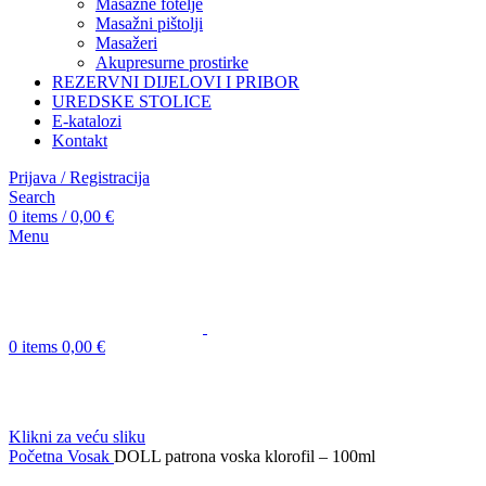
Masažne fotelje
Masažni pištolji
Masažeri
Akupresurne prostirke
REZERVNI DIJELOVI I PRIBOR
UREDSKE STOLICE
E-katalozi
Kontakt
Prijava / Registracija
Search
0
items
/
0,00
€
Menu
0
items
0,00
€
Klikni za veću sliku
Početna
Vosak
DOLL patrona voska klorofil – 100ml