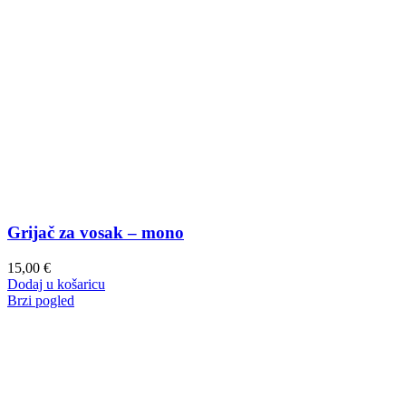
Grijač za vosak – mono
15,00
€
Dodaj u košaricu
Brzi pogled