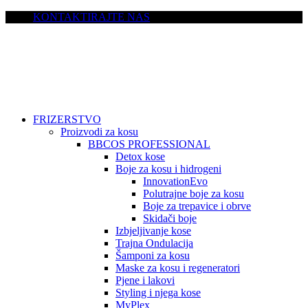
KONTAKTIRAJTE NAS
FRIZERSTVO
Proizvodi za kosu
BBCOS PROFESSIONAL
Detox kose
Boje za kosu i hidrogeni
InnovationEvo
Polutrajne boje za kosu
Boje za trepavice i obrve
Skidači boje
Izbjeljivanje kose
Trajna Ondulacija
Šamponi za kosu
Maske za kosu i regeneratori
Pjene i lakovi
Styling i njega kose
MyPlex