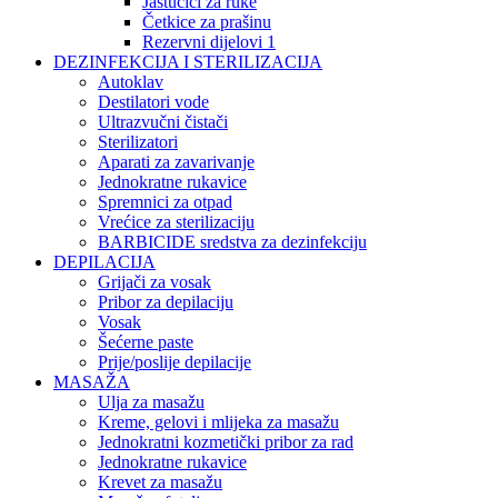
Jastučići za ruke
Četkice za prašinu
Rezervni dijelovi 1
DEZINFEKCIJA I STERILIZACIJA
Autoklav
Destilatori vode
Ultrazvučni čistači
Sterilizatori
Aparati za zavarivanje
Jednokratne rukavice
Spremnici za otpad
Vrećice za sterilizaciju
BARBICIDE sredstva za dezinfekciju
DEPILACIJA
Grijači za vosak
Pribor za depilaciju
Vosak
Šećerne paste
Prije/poslije depilacije
MASAŽA
Ulja za masažu
Kreme, gelovi i mlijeka za masažu
Jednokratni kozmetički pribor za rad
Jednokratne rukavice
Krevet za masažu