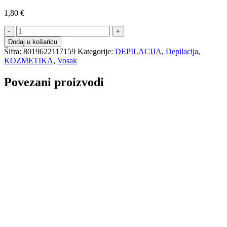
1,80
€
DOLL
patrona
Dodaj u košaricu
voska
Šifra:
8019622117159
Kategorije:
DEPILACIJA
,
Depilacija
,
klorofil
KOZMETIKA
,
Vosak
-
100ml
Povezani proizvodi
količina