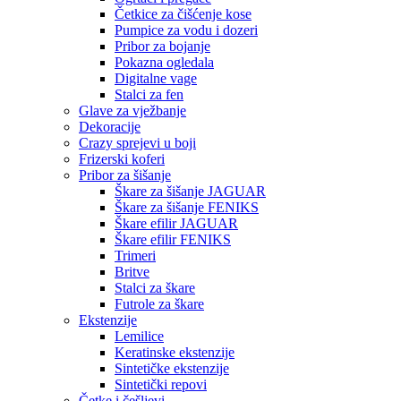
Četkice za čišćenje kose
Pumpice za vodu i dozeri
Pribor za bojanje
Pokazna ogledala
Digitalne vage
Stalci za fen
Glave za vježbanje
Dekoracije
Crazy sprejevi u boji
Frizerski koferi
Pribor za šišanje
Škare za šišanje JAGUAR
Škare za šišanje FENIKS
Škare efilir JAGUAR
Škare efilir FENIKS
Trimeri
Britve
Stalci za škare
Futrole za škare
Ekstenzije
Lemilice
Keratinske ekstenzije
Sintetičke ekstenzije
Sintetički repovi
Četke i češljevi