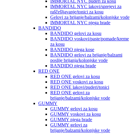
IMMORTAL NYC puderi za kosu
IMMORTAL NYC lakovi/sprejevi za
raščešljavanje/tonici za kosu
Gelovi za brijanje/balzami/kolonjske vode
IMMORTAL NYC njega brade
BANDIDO
BANDIDO gelovi za kosu
BANDIDO voskovi/paste/pomade/kreme
za kosu
BANDIDO njega kose
BANDIDO gelovi za brijanje/balzami
poslije brijanja/kolonjske vode
BANDIDO njega brade
RED ONE
RED ONE gelovi za kosu
RED ONE voskovi za kosu
RED ONE lakovi/puderi/tonici
RED ONE gelovi za
brijanje/balzami/kolonjske vode
GUMMY
GUMMY gelovi za kosu
GUMMY voskovi za kosu
GUMMY njega brade
GUMMY gelovi za
brijanje/balzami/kolonjske vode