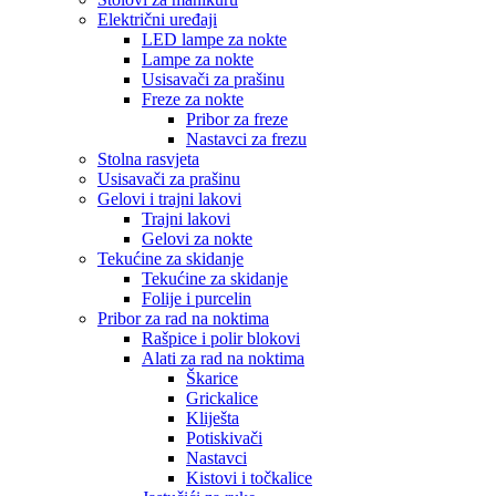
Električni uređaji
LED lampe za nokte
Lampe za nokte
Usisavači za prašinu
Freze za nokte
Pribor za freze
Nastavci za frezu
Stolna rasvjeta
Usisavači za prašinu
Gelovi i trajni lakovi
Trajni lakovi
Gelovi za nokte
Tekućine za skidanje
Tekućine za skidanje
Folije i purcelin
Pribor za rad na noktima
Rašpice i polir blokovi
Alati za rad na noktima
Škarice
Grickalice
Kliješta
Potiskivači
Nastavci
Kistovi i točkalice