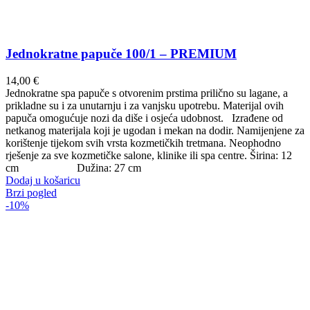
Jednokratne papuče 100/1 – PREMIUM
14,00
€
Jednokratne spa papuče s otvorenim prstima prilično su lagane, a
prikladne su i za unutarnju i za vanjsku upotrebu. Materijal ovih
papuča omogućuje nozi da diše i osjeća udobnost. Izrađene od
netkanog materijala koji je ugodan i mekan na dodir. Namijenjene za
korištenje tijekom svih vrsta kozmetičkih tretmana. Neophodno
rješenje za sve kozmetičke salone, klinike ili spa centre. Širina: 12
cm Dužina: 27 cm
Dodaj u košaricu
Brzi pogled
-10%