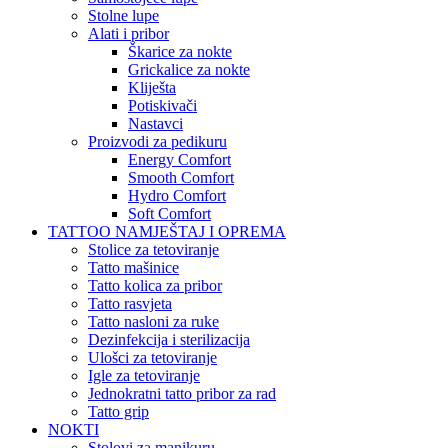
Stolne lupe
Alati i pribor
Škarice za nokte
Grickalice za nokte
Kliješta
Potiskivači
Nastavci
Proizvodi za pedikuru
Energy Comfort
Smooth Comfort
Hydro Comfort
Soft Comfort
TATTOO NAMJEŠTAJ I OPREMA
Stolice za tetoviranje
Tatto mašinice
Tatto kolica za pribor
Tatto rasvjeta
Tatto nasloni za ruke
Dezinfekcija i sterilizacija
Ulošci za tetoviranje
Igle za tetoviranje
Jednokratni tatto pribor za rad
Tatto grip
NOKTI
Stolovi za manikuru