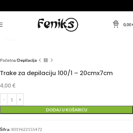
0
0,00
Klikni za veću sliku
Početna
Depilacija
Trake za depilaciju 100/1 – 20cmx7cm
4,00
€
DODAJ U KOŠARICU
Šifra:
8019622155472