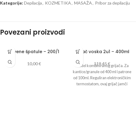
Kategorije:
Depilacija
,
KOZMETIKA
,
MASAŽA
,
Pribor za depilaciju
Povezani proizvodi
Drvene špatule – 200/1
Grijač voska 2u1 – 400ml
10,00
€
119,45
€
Model kombiniranog grijača. Za
kantice/granule od 400 ml i patrone
od 100ml. Reguliran elektroničkim
termostatom, ovaj grijač jamči
savršenu temperaturu svaki put.