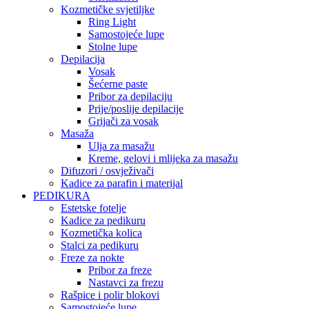
Kozmetičke svjetiljke
Ring Light
Samostojeće lupe
Stolne lupe
Depilacija
Vosak
Šećerne paste
Pribor za depilaciju
Prije/poslije depilacije
Grijači za vosak
Masaža
Ulja za masažu
Kreme, gelovi i mlijeka za masažu
Difuzori / osvježivači
Kadice za parafin i materijal
PEDIKURA
Estetske fotelje
Kadice za pedikuru
Kozmetička kolica
Stalci za pedikuru
Freze za nokte
Pribor za freze
Nastavci za frezu
Rašpice i polir blokovi
Samostojeće lupe