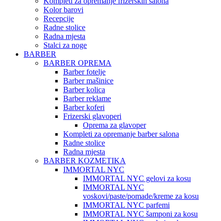
Kompleti za opremanje frizerskih salona
Kolor barovi
Recepcije
Radne stolice
Radna mjesta
Stalci za noge
BARBER
BARBER OPREMA
Barber fotelje
Barber mašinice
Barber kolica
Barber reklame
Barber koferi
Frizerski glavoperi
Oprema za glavoper
Kompleti za opremanje barber salona
Radne stolice
Radna mjesta
BARBER KOZMETIKA
IMMORTAL NYC
IMMORTAL NYC gelovi za kosu
IMMORTAL NYC
voskovi/paste/pomade/kreme za kosu
IMMORTAL NYC parfemi
IMMORTAL NYC šamponi za kosu