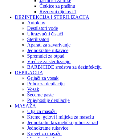
Jastučići za ruke
Četkice za prašinu
Rezervni dijelovi 1
DEZINFEKCIJA I STERILIZACIJA
Autoklav
Destilatori vode
Ultrazvučni čistači
Sterilizatori
Aparati za zavarivanje
Jednokratne rukavice
Spremnici za otpad
Vrećice za sterilizaciju
BARBICIDE sredstva za dezinfekciju
DEPILACIJA
Grijači za vosak
Pribor za depilaciju
Vosak
Šećerne paste
Prije/poslije depilacije
MASAŽA
Ulja za masažu
Kreme, gelovi i mlijeka za masažu
Jednokratni kozmetički pribor za rad
Jednokratne rukavice
Krevet za masažu