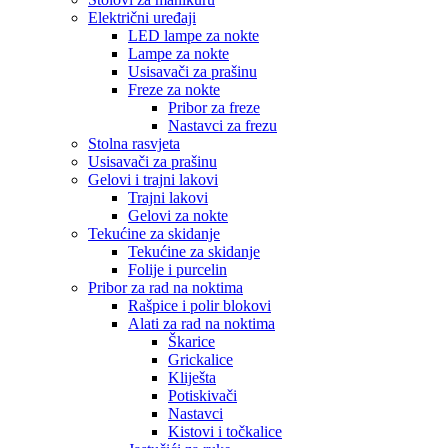
Električni uređaji
LED lampe za nokte
Lampe za nokte
Usisavači za prašinu
Freze za nokte
Pribor za freze
Nastavci za frezu
Stolna rasvjeta
Usisavači za prašinu
Gelovi i trajni lakovi
Trajni lakovi
Gelovi za nokte
Tekućine za skidanje
Tekućine za skidanje
Folije i purcelin
Pribor za rad na noktima
Rašpice i polir blokovi
Alati za rad na noktima
Škarice
Grickalice
Kliješta
Potiskivači
Nastavci
Kistovi i točkalice