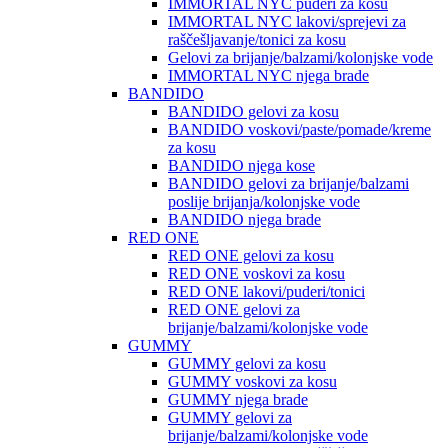
IMMORTAL NYC puderi za kosu
IMMORTAL NYC lakovi/sprejevi za
raščešljavanje/tonici za kosu
Gelovi za brijanje/balzami/kolonjske vode
IMMORTAL NYC njega brade
BANDIDO
BANDIDO gelovi za kosu
BANDIDO voskovi/paste/pomade/kreme
za kosu
BANDIDO njega kose
BANDIDO gelovi za brijanje/balzami
poslije brijanja/kolonjske vode
BANDIDO njega brade
RED ONE
RED ONE gelovi za kosu
RED ONE voskovi za kosu
RED ONE lakovi/puderi/tonici
RED ONE gelovi za
brijanje/balzami/kolonjske vode
GUMMY
GUMMY gelovi za kosu
GUMMY voskovi za kosu
GUMMY njega brade
GUMMY gelovi za
brijanje/balzami/kolonjske vode