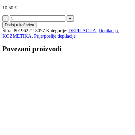
10,50
€
DOLL
ulje
Dodaj u košaricu
poslije
Šifra:
8019622118057
Kategorije:
DEPILACIJA
,
Depilacija
,
depilacije
KOZMETIKA
,
Prije/poslije depilacije
argan
-
Povezani proizvodi
500ml
količina