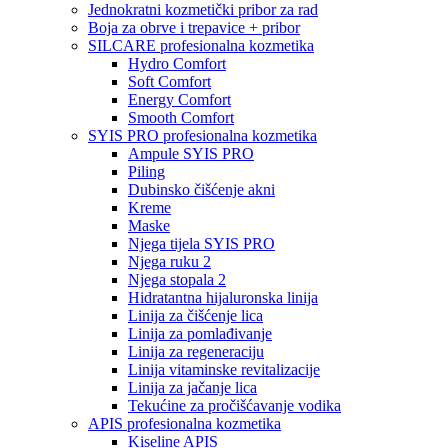
Jednokratni kozmetički pribor za rad
Boja za obrve i trepavice + pribor
SILCARE profesionalna kozmetika
Hydro Comfort
Soft Comfort
Energy Comfort
Smooth Comfort
SYIS PRO profesionalna kozmetika
Ampule SYIS PRO
Piling
Dubinsko čišćenje akni
Kreme
Maske
Njega tijela SYIS PRO
Njega ruku 2
Njega stopala 2
Hidratantna hijaluronska linija
Linija za čišćenje lica
Linija za pomlađivanje
Linija za regeneraciju
Linija vitaminske revitalizacije
Linija za jačanje lica
Tekućine za pročišćavanje vodika
APIS profesionalna kozmetika
Kiseline APIS