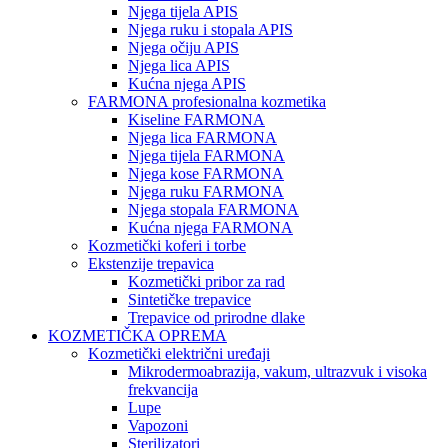
Njega tijela APIS
Njega ruku i stopala APIS
Njega očiju APIS
Njega lica APIS
Kućna njega APIS
FARMONA profesionalna kozmetika
Kiseline FARMONA
Njega lica FARMONA
Njega tijela FARMONA
Njega kose FARMONA
Njega ruku FARMONA
Njega stopala FARMONA
Kućna njega FARMONA
Kozmetički koferi i torbe
Ekstenzije trepavica
Kozmetički pribor za rad
Sintetičke trepavice
Trepavice od prirodne dlake
KOZMETIČKA OPREMA
Kozmetički električni uređaji
Mikrodermoabrazija, vakum, ultrazvuk i visoka
frekvancija
Lupe
Vapozoni
Sterilizatori