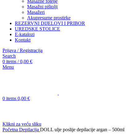
Masažne fotelje
Masažni pištolji
Masažeri
Akupresurne prostirke
REZERVNI DIJELOVI I PRIBOR
UREDSKE STOLICE
E-katalozi
Kontakt
Prijava / Registracija
Search
0
items
/
0,00
€
Menu
0
items
0,00
€
Klikni za veću sliku
Početna
Depilacija
DOLL ulje poslije depilacije argan – 500ml