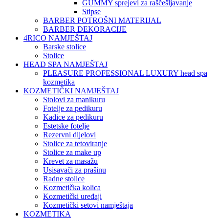
GUMMY sprejevi za raščešljavanje
Stipse
BARBER POTROŠNI MATERIJAL
BARBER DEKORACIJE
4RICO NAMJEŠTAJ
Barske stolice
Stolice
HEAD SPA NAMJEŠTAJ
PLEASURE PROFESSIONAL LUXURY head spa
kozmetika
KOZMETIČKI NAMJEŠTAJ
Stolovi za manikuru
Fotelje za pedikuru
Kadice za pedikuru
Estetske fotelje
Rezervni dijelovi
Stolice za tetoviranje
Stolice za make up
Krevet za masažu
Usisavači za prašinu
Radne stolice
Kozmetička kolica
Kozmetički uređaji
Kozmetički setovi namještaja
KOZMETIKA