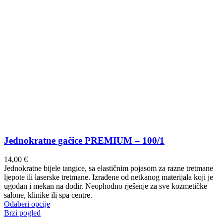
Jednokratne gačice PREMIUM – 100/1
14,00
€
Jednokratne bijele tangice, sa elastičnim pojasom za razne tretmane
ljepote ili laserske tretmane. Izrađene od netkanog materijala koji je
ugodan i mekan na dodir. Neophodno rješenje za sve kozmetičke
salone, klinike ili spa centre.
Ovaj
Odaberi opcije
proizvod
Brzi pogled
ima