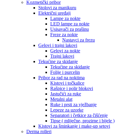
Kozmetički pribor
Stolovi za manikuru
Električni uređaji
Lampe za nokte
LED lampe za nokte
Usisavači za prašinu
Freze za nokte
Nastavci za frezu
Gelovi i trajni lakovi
Gelovi za nokte
Trajni lakovi
Tekućine za skidanje
Tekućine za skidanje
Folije i purcelin
Pribor za rad na noktima
Kistovi i točkalice
Rašpice i polir blokovi
Jastučići za ruke
Metalni alat
Ruke i prsti za vježbanje
Lepeze za uzorke
Separatori i četkice za čišćenje
Tipse ( mliječne, prozirne i bijele )
Kistovi za šminkanje i make-up setovi
Derma rolleri