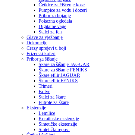
Četkice za čišćenje kose
Pumpice za vodu i dozeri
Pribor za bojanje
Pokazna ogledala
Digitalne vage
Stalci za fen
Glave za vježbanje
Dekoracije
Crazy sprejevi u boji
Frizerski koferi
Pribor za šišanje
Škare za šišanje JAGUAR
Škare za šišanje FENIKS
Škare efilir JAGUAR
Škare efilir FENIKS
Trimeri
Britve
Stalci za škare
Futrole za škare
Ekstenzije
Lemilice
Keratinske ekstenzije
Sintetičke ekstenzije
Sintetički repovi
Četke i češljevi