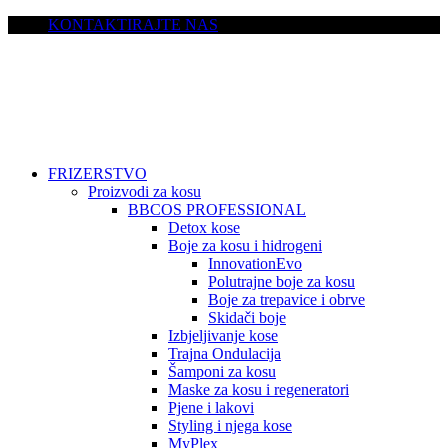
KONTAKTIRAJTE NAS
FRIZERSTVO
Proizvodi za kosu
BBCOS PROFESSIONAL
Detox kose
Boje za kosu i hidrogeni
InnovationEvo
Polutrajne boje za kosu
Boje za trepavice i obrve
Skidači boje
Izbjeljivanje kose
Trajna Ondulacija
Šamponi za kosu
Maske za kosu i regeneratori
Pjene i lakovi
Styling i njega kose
MyPlex