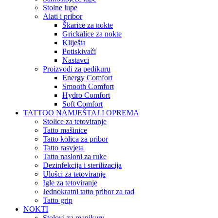
Stolne lupe
Alati i pribor
Škarice za nokte
Grickalice za nokte
Kliješta
Potiskivači
Nastavci
Proizvodi za pedikuru
Energy Comfort
Smooth Comfort
Hydro Comfort
Soft Comfort
TATTOO NAMJEŠTAJ I OPREMA
Stolice za tetoviranje
Tatto mašinice
Tatto kolica za pribor
Tatto rasvjeta
Tatto nasloni za ruke
Dezinfekcija i sterilizacija
Ulošci za tetoviranje
Igle za tetoviranje
Jednokratni tatto pribor za rad
Tatto grip
NOKTI
Stolovi za manikuru