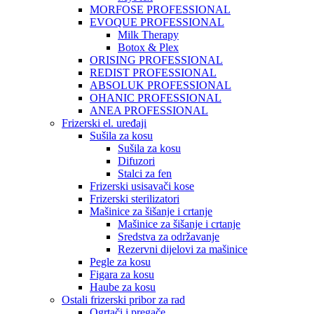
MORFOSE PROFESSIONAL
EVOQUE PROFESSIONAL
Milk Therapy
Botox & Plex
ORISING PROFESSIONAL
REDIST PROFESSIONAL
ABSOLUK PROFESSIONAL
OHANIC PROFESSIONAL
ANEA PROFESSIONAL
Frizerski el. uređaji
Sušila za kosu
Sušila za kosu
Difuzori
Stalci za fen
Frizerski usisavači kose
Frizerski sterilizatori
Mašinice za šišanje i crtanje
Mašinice za šišanje i crtanje
Sredstva za održavanje
Rezervni dijelovi za mašinice
Pegle za kosu
Figara za kosu
Haube za kosu
Ostali frizerski pribor za rad
Ogrtači i pregače