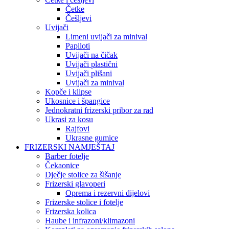
Četke
Češljevi
Uvijači
Limeni uvijači za minival
Papiloti
Uvijači na čičak
Uvijači plastični
Uvijači plišani
Uvijači za minival
Kopče i klipse
Ukosnice i špangice
Jednokratni frizerski pribor za rad
Ukrasi za kosu
Rajfovi
Ukrasne gumice
FRIZERSKI NAMJEŠTAJ
Barber fotelje
Čekaonice
Dječje stolice za šišanje
Frizerski glavoperi
Oprema i rezervni dijelovi
Frizerske stolice i fotelje
Frizerska kolica
Haube i infrazoni/klimazoni