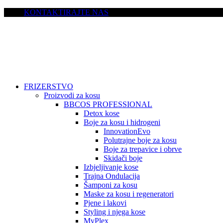
KONTAKTIRAJTE NAS
FRIZERSTVO
Proizvodi za kosu
BBCOS PROFESSIONAL
Detox kose
Boje za kosu i hidrogeni
InnovationEvo
Polutrajne boje za kosu
Boje za trepavice i obrve
Skidači boje
Izbjeljivanje kose
Trajna Ondulacija
Šamponi za kosu
Maske za kosu i regeneratori
Pjene i lakovi
Styling i njega kose
MyPlex