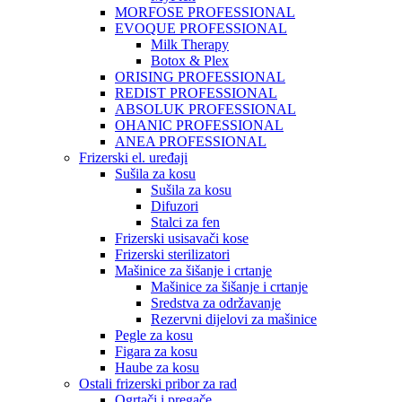
MORFOSE PROFESSIONAL
EVOQUE PROFESSIONAL
Milk Therapy
Botox & Plex
ORISING PROFESSIONAL
REDIST PROFESSIONAL
ABSOLUK PROFESSIONAL
OHANIC PROFESSIONAL
ANEA PROFESSIONAL
Frizerski el. uređaji
Sušila za kosu
Sušila za kosu
Difuzori
Stalci za fen
Frizerski usisavači kose
Frizerski sterilizatori
Mašinice za šišanje i crtanje
Mašinice za šišanje i crtanje
Sredstva za održavanje
Rezervni dijelovi za mašinice
Pegle za kosu
Figara za kosu
Haube za kosu
Ostali frizerski pribor za rad
Ogrtači i pregače