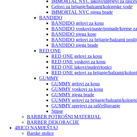
IMMORTAL NYC lakovi/sprejevi za raščešlj
Gelovi za brijanje/balzami/kolonjske vode
IMMORTAL NYC njega brade
BANDIDO
BANDIDO gelovi za kosu
BANDIDO voskovi/paste/pomade/kreme za
BANDIDO njega kose
BANDIDO gelovi za brijanje/balzami poslije
BANDIDO njega brade
RED ONE
RED ONE gelovi za kosu
RED ONE voskovi za kosu
RED ONE lakovi/puderi/tonici
RED ONE gelovi za brijanje/balzami/kolon
GUMMY
GUMMY gelovi za kosu
GUMMY voskovi za kosu
GUMMY njega brade
GUMMY gelovi za brijanje/balzami/kolonjs
GUMMY sprejevi za raščešljavanje
Stipse
BARBER POTROŠNI MATERIJAL
BARBER DEKORACIJE
4RICO NAMJEŠTAJ
Barske stolice