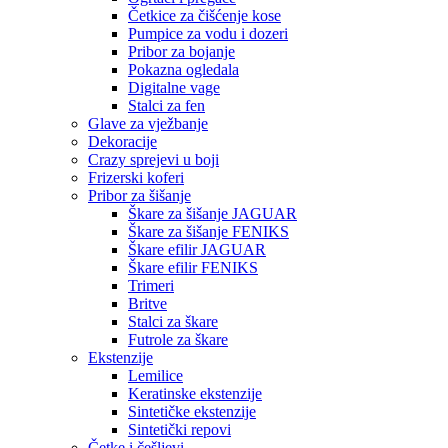
Četkice za čišćenje kose
Pumpice za vodu i dozeri
Pribor za bojanje
Pokazna ogledala
Digitalne vage
Stalci za fen
Glave za vježbanje
Dekoracije
Crazy sprejevi u boji
Frizerski koferi
Pribor za šišanje
Škare za šišanje JAGUAR
Škare za šišanje FENIKS
Škare efilir JAGUAR
Škare efilir FENIKS
Trimeri
Britve
Stalci za škare
Futrole za škare
Ekstenzije
Lemilice
Keratinske ekstenzije
Sintetičke ekstenzije
Sintetički repovi
Četke i češljevi