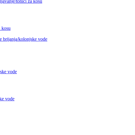
avanje/tonici za kosu
 kosu
 brijanja/kolonjske vode
jske vode
ke vode