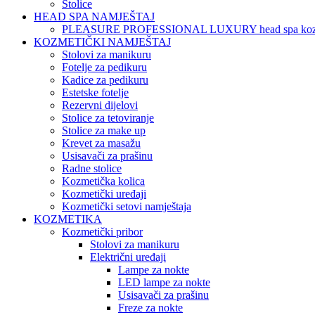
Stolice
HEAD SPA NAMJEŠTAJ
PLEASURE PROFESSIONAL LUXURY head spa koz
KOZMETIČKI NAMJEŠTAJ
Stolovi za manikuru
Fotelje za pedikuru
Kadice za pedikuru
Estetske fotelje
Rezervni dijelovi
Stolice za tetoviranje
Stolice za make up
Krevet za masažu
Usisavači za prašinu
Radne stolice
Kozmetička kolica
Kozmetički uređaji
Kozmetički setovi namještaja
KOZMETIKA
Kozmetički pribor
Stolovi za manikuru
Električni uređaji
Lampe za nokte
LED lampe za nokte
Usisavači za prašinu
Freze za nokte