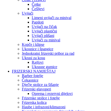
Četke
Češljevi
Uvijači
Limeni uvijači za minival
Papiloti
Uvijači na čičak
Uvijači plastični
Uvijači plišani
Uvijači za minival
Kopče i klipse
Ukosnice i špangice
Jednokratni frizerski pribor za rad
Ukrasi za kosu
Rajfovi
Ukrasne gumice
FRIZERSKI NAMJEŠTAJ
Barber fotelje
Čekaonice
Dječje stolice za šišanje
Frizerski glavoperi
Oprema i rezervni dijelovi
Frizerske stolice i fotelje
Frizerska kolica
Haube i infrazoni/klimazoni