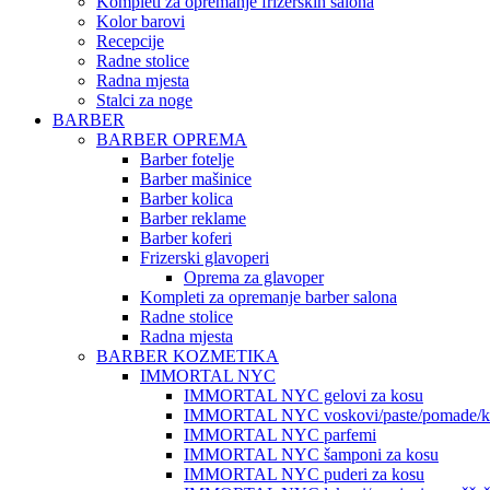
Kompleti za opremanje frizerskih salona
Kolor barovi
Recepcije
Radne stolice
Radna mjesta
Stalci za noge
BARBER
BARBER OPREMA
Barber fotelje
Barber mašinice
Barber kolica
Barber reklame
Barber koferi
Frizerski glavoperi
Oprema za glavoper
Kompleti za opremanje barber salona
Radne stolice
Radna mjesta
BARBER KOZMETIKA
IMMORTAL NYC
IMMORTAL NYC gelovi za kosu
IMMORTAL NYC voskovi/paste/pomade/kr
IMMORTAL NYC parfemi
IMMORTAL NYC šamponi za kosu
IMMORTAL NYC puderi za kosu