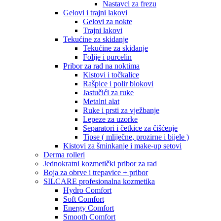
Nastavci za frezu
Gelovi i trajni lakovi
Gelovi za nokte
Trajni lakovi
Tekućine za skidanje
Tekućine za skidanje
Folije i purcelin
Pribor za rad na noktima
Kistovi i točkalice
Rašpice i polir blokovi
Jastučići za ruke
Metalni alat
Ruke i prsti za vježbanje
Lepeze za uzorke
Separatori i četkice za čišćenje
Tipse ( mliječne, prozirne i bijele )
Kistovi za šminkanje i make-up setovi
Derma rolleri
Jednokratni kozmetički pribor za rad
Boja za obrve i trepavice + pribor
SILCARE profesionalna kozmetika
Hydro Comfort
Soft Comfort
Energy Comfort
Smooth Comfort