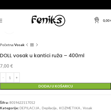
0
0,00
Klikni za veću sliku
Početna
Vosak
DOLL vosak u kantici ruža – 400ml
7,00
€
DODAJ U KOŠARICU
Šifra:
8019622117012
Kategorije:
DEPILACIJA
,
Depilacija
,
KOZMETIKA
,
Vosak