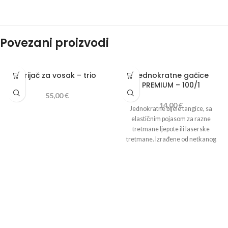
Povezani proizvodi
Grijač za vosak – trio
Jednokratne gačice
KUTIJA
PREMIUM – 100/1
55,00
€
RIFUZA
14,00
€
Jednokratne bijele tangice, sa
elastičnim pojasom za razne
tretmane ljepote ili laserske
tretmane. Izrađene od netkanog
materijala koji je ugodan i mekan
na dodir. Neophodno rješenje za
sve kozmetičke salone, klinike ili
spa centre.