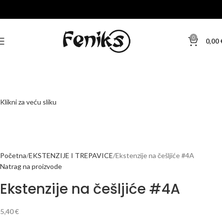
0
0,00
Klikni za veću sliku
Početna
EKSTENZIJE I TREPAVICE
Ekstenzije na češljiće #4A
Natrag na proizvode
Ekstenzije na češljiće #4A
5,40
€