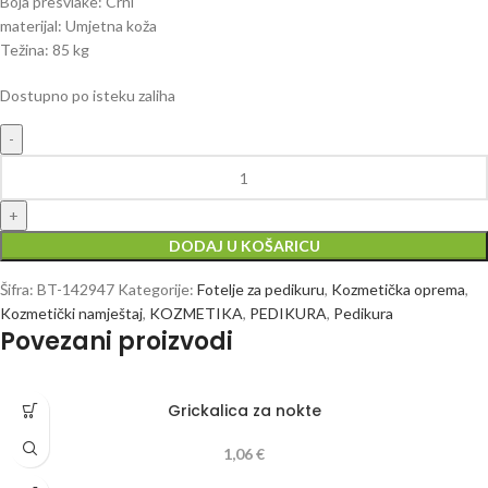
Boja presvlake: Crni
materijal: Umjetna koža
Težina: 85 kg
Dostupno po isteku zaliha
DODAJ U KOŠARICU
Šifra:
BT-142947
Kategorije:
Fotelje za pedikuru
,
Kozmetička oprema
,
Kozmetički namještaj
,
KOZMETIKA
,
PEDIKURA
,
Pedikura
Povezani proizvodi
Grickalica za nokte
1,06
€