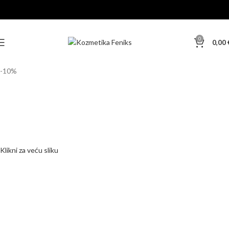
0
0,00
-10%
Klikni za veću sliku