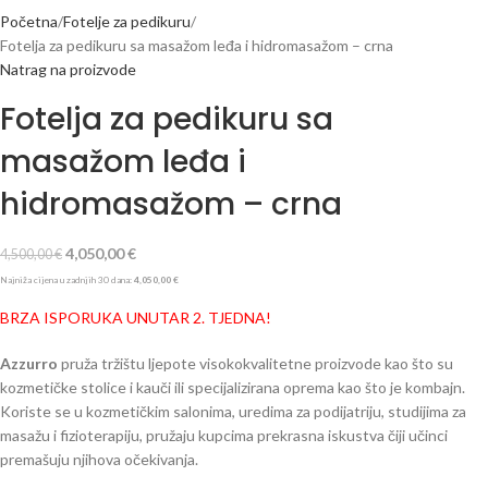
Početna
Fotelje za pedikuru
Fotelja za pedikuru sa masažom leđa i hidromasažom – crna
Natrag na proizvode
Fotelja za pedikuru sa
masažom leđa i
hidromasažom – crna
4,050,00
€
4,500,00
€
Najniža cijena u zadnjih 30 dana:
4,050,00
€
BRZA ISPORUKA UNUTAR 2. TJEDNA!
Azzurro
pruža tržištu ljepote visokokvalitetne proizvode kao što su
kozmetičke stolice i kauči ili specijalizirana oprema kao što je kombajn.
Koriste se u kozmetičkim salonima, uredima za podijatriju, studijima za
masažu i fizioterapiju, pružaju kupcima prekrasna iskustva čiji učinci
premašuju njihova očekivanja.