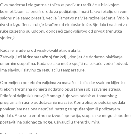
Ova moderna i elegantna stolica za pedikuru radit će u bilo kojem
kozmetičkom salonu ili uredu za podijatriju. Imati takvu fotelju u svom
salonu nije samo prestiž, već je i jamstvo najviše razine liječenja. Vrlo je
čvrsto izgrađen, a rub je izrađen od ekološke kože. Sjedalo i nasloni za
ruke izuzetno su udobni, donoseći zadovoljstvo od prvog trenutka
sjedenja.
Kada je izrađena od visokokvalitetnog akrila.
Zahvaljujući
hidromasažnoj funkciji,
donijet će dodatno olakšanje
umornim stopalima. Kada se lako može spojiti na tekuću vodu i odvod.
Ima slavinu i slavinu za regulaciju temperature.
Opremljena posebnim valjcima za masažu, stolica će svakom klijentu
tijekom tretmana donijeti dodatno opuštanje i ublažavanje stresa.
Priloženi daljinski upravljač omogućuje vam odabir automatskog
programa ili ručno podešavanje masaže. Kontrolirajte položaj sjedala
pomicanjem naslona naprijed-natrag te spuštanjem ili podizanjem
sjedala. Ako se trenutno ne izvodi operacija, stopala se mogu slobodno
postaviti na oslonac za noge, uživajući u trenutku mira.