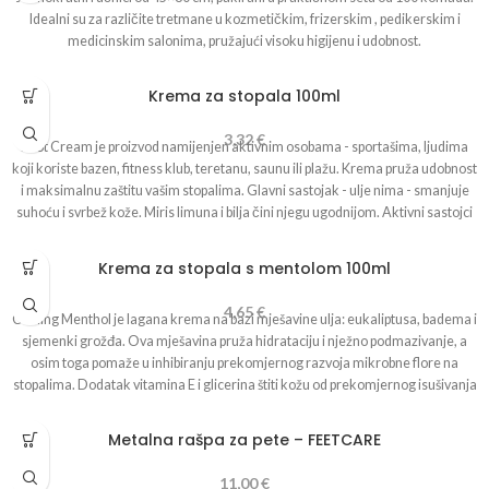
Idealni su za različite tretmane u kozmetičkim, frizerskim , pedikerskim i
medicinskim salonima, pružajući visoku higijenu i udobnost.
Krema za stopala 100ml
3,32
€
Foot Cream je proizvod namijenjen aktivnim osobama - sportašima, ljudima
koji koriste bazen, fitness klub, teretanu, saunu ili plažu. Krema pruža udobnost
i maksimalnu zaštitu vašim stopalima. Glavni sastojak - ulje nima - smanjuje
suhoću i svrbež kože. Miris limuna i bilja čini njegu ugodnijom.
Aktivni sastojci
ulje nima - bogato nezasićenim masnim kiselinama, kao i vitaminima C i E.
Karakterizira ga osvježavajuće i umirujuće djelovanje;
Krema za stopala s mentolom 100ml
ulje kadulje - osvježava kožu, smiruje iritacije i ima umirujuća svojstva;
ulje eukaliptusa - smiruje iritaciju, daje osjećaj svježine i nježno hladi.
4,65
€
Cooling Menthol je lagana krema na bazi mješavine ulja: eukaliptusa, badema i
Upute za uporabu: Nanesite tanki sloj kreme na temeljito očišćenu i suhu kožu.
sjemenki grožđa. Ova mješavina pruža hidrataciju i nježno podmazivanje, a
Redovito koristite svaki dan mjesec dana. Nakon tog razdoblja preporučuje se
osim toga pomaže u inhibiranju prekomjernog razvoja mikrobne flore na
korištenje jednom tjedno, prije i nakon posjeta bazenu i sl.
stopalima. Dodatak vitamina E i glicerina štiti kožu od prekomjernog isušivanja
i poboljšava njezinu elastičnost. Mentol sadržan u proizvodu ugodno hladi i
osvježava, donoseći trenutno olakšanje umornim i otečenim stopalima. Zbog
Metalna rašpa za pete – FEETCARE
toga je krema idealna za ljude koji se bave sportom, koji vole duga putovanja ili
rade u stojećem položaju. Ova krema ima laganu formulu koja se brzo upija,
11,00
€