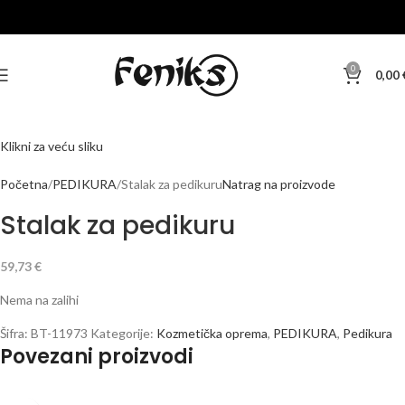
PROD
ANO
0
0,00
Klikni za veću sliku
Početna
PEDIKURA
Stalak za pedikuru
Natrag na proizvode
Stalak za pedikuru
59,73
€
Nema na zalihi
Šifra:
BT-11973
Kategorije:
Kozmetička oprema
,
PEDIKURA
,
Pedikura
Povezani proizvodi