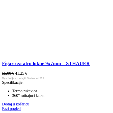
Figaro za afro lokne 9x7mm – STHAUER
55,00
€
41,25
€
Najniža cijena u zadnjih 30 dana:
41,25
€
Specifikacije:
Termo rukavica
360° rotirajući kabel
Dodaj u košaricu
Brzi pogled