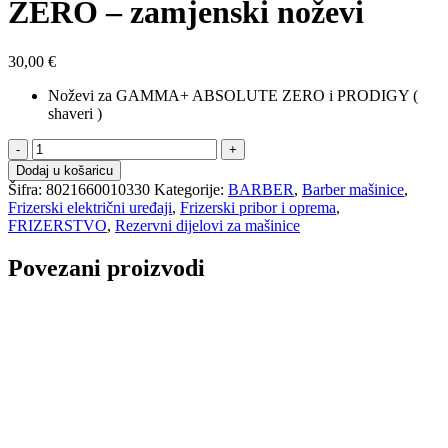
ZERO – zamjenski noževi
30,00
€
Noževi za GAMMA+ ABSOLUTE ZERO i PRODIGY (
shaveri )
B
GAMMA
Dodaj u košaricu
PIU'
Šifra:
8021660010330
Kategorije:
BARBER
,
Barber mašinice
,
ABSOLUTE
Frizerski električni uređaji
,
Frizerski pribor i oprema
,
ZERO
FRIZERSTVO
,
Rezervni dijelovi za mašinice
-
zamjenski
Povezani proizvodi
noževi
količina