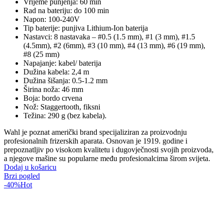
Vrijeme punjenja: 60 min
Rad na bateriju: do 100 min
Napon: 100-240V
Tip baterije: punjiva Lithium-Ion baterija
Nastavci: 8 nastavaka – #0.5 (1.5 mm), #1 (3 mm), #1.5
(4.5mm), #2 (6mm), #3 (10 mm), #4 (13 mm), #6 (19 mm),
#8 (25 mm)
Napajanje: kabel/ baterija
Dužina kabela: 2,4 m
Dužina šišanja: 0.5-1.2 mm
Širina noža: 46 mm
Boja: bordo crvena
Nož: Staggertooth, fiksni
Težina: 290 g (bez kabela).
Wahl je poznat američki brand specijaliziran za proizvodnju
profesionalnih frizerskih aparata. Osnovan je 1919. godine i
prepoznatljiv po visokom kvalitetu i dugovječnosti svojih proizvoda,
a njegove mašine su popularne među profesionalcima širom svijeta.
Dodaj u košaricu
Brzi pogled
-40%
Hot