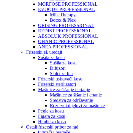
MORFOSE PROFESSIONAL
EVOQUE PROFESSIONAL
Milk Therapy
Botox & Plex
ORISING PROFESSIONAL
REDIST PROFESSIONAL
ABSOLUK PROFESSIONAL
OHANIC PROFESSIONAL
ANEA PROFESSIONAL
Frizerski el. uređaji
Sušila za kosu
Sušila za kosu
Difuzori
Stalci za fen
Frizerski usisavači kose
Frizerski sterilizatori
Mašinice za šišanje i crtanje
Mašinice za šišanje i crtanje
Sredstva za održavanje
Rezervni dijelovi za mašinice
Pegle za kosu
Figara za kosu
Haube za kosu
Ostali frizerski pribor za rad
Ogrtači i pregače