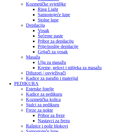
Kozmetičke svjetiljke
Ring Light
Samostojeće lupe
Stolne lupe
Depilacija
Vosak
Šećerne paste
Pribor za depilaciju
Prije/poslije depilacije
Grijači za vosak
Masaža
Ulja za masažu
Kreme, gelovi i mlijeka za masažu
Difuzori / osvježivači
Kadice za parafin i materijal
PEDIKURA
Estetske fotelje
Kadice za pedikuru
Kozmetička kolica
Stalci za pedikuru
Freze za nokte
Pribor za freze
Nastavci za frezu
Rašpice i polir blokovi
Samostojeće lupe