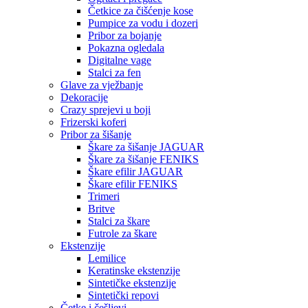
Četkice za čišćenje kose
Pumpice za vodu i dozeri
Pribor za bojanje
Pokazna ogledala
Digitalne vage
Stalci za fen
Glave za vježbanje
Dekoracije
Crazy sprejevi u boji
Frizerski koferi
Pribor za šišanje
Škare za šišanje JAGUAR
Škare za šišanje FENIKS
Škare efilir JAGUAR
Škare efilir FENIKS
Trimeri
Britve
Stalci za škare
Futrole za škare
Ekstenzije
Lemilice
Keratinske ekstenzije
Sintetičke ekstenzije
Sintetički repovi
Četke i češljevi