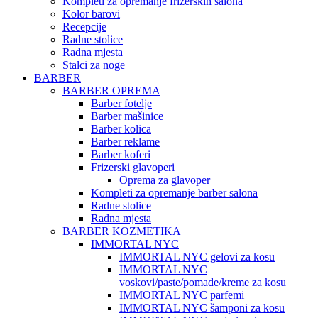
Kompleti za opremanje frizerskih salona
Kolor barovi
Recepcije
Radne stolice
Radna mjesta
Stalci za noge
BARBER
BARBER OPREMA
Barber fotelje
Barber mašinice
Barber kolica
Barber reklame
Barber koferi
Frizerski glavoperi
Oprema za glavoper
Kompleti za opremanje barber salona
Radne stolice
Radna mjesta
BARBER KOZMETIKA
IMMORTAL NYC
IMMORTAL NYC gelovi za kosu
IMMORTAL NYC
voskovi/paste/pomade/kreme za kosu
IMMORTAL NYC parfemi
IMMORTAL NYC šamponi za kosu