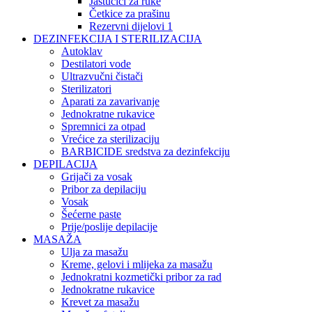
Jastučići za ruke
Četkice za prašinu
Rezervni dijelovi 1
DEZINFEKCIJA I STERILIZACIJA
Autoklav
Destilatori vode
Ultrazvučni čistači
Sterilizatori
Aparati za zavarivanje
Jednokratne rukavice
Spremnici za otpad
Vrećice za sterilizaciju
BARBICIDE sredstva za dezinfekciju
DEPILACIJA
Grijači za vosak
Pribor za depilaciju
Vosak
Šećerne paste
Prije/poslije depilacije
MASAŽA
Ulja za masažu
Kreme, gelovi i mlijeka za masažu
Jednokratni kozmetički pribor za rad
Jednokratne rukavice
Krevet za masažu