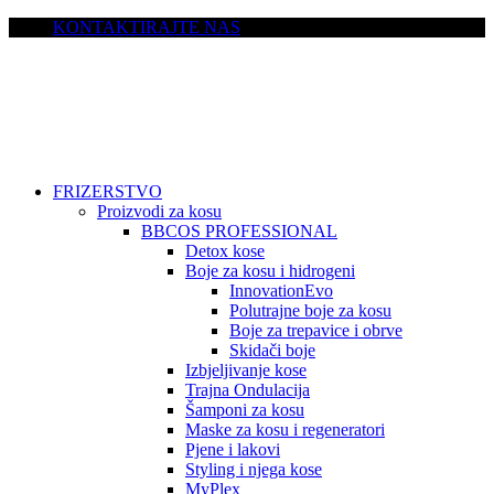
KONTAKTIRAJTE NAS
FRIZERSTVO
Proizvodi za kosu
BBCOS PROFESSIONAL
Detox kose
Boje za kosu i hidrogeni
InnovationEvo
Polutrajne boje za kosu
Boje za trepavice i obrve
Skidači boje
Izbjeljivanje kose
Trajna Ondulacija
Šamponi za kosu
Maske za kosu i regeneratori
Pjene i lakovi
Styling i njega kose
MyPlex