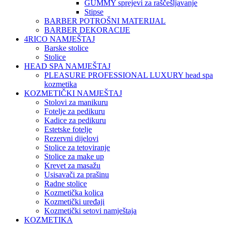
GUMMY sprejevi za raščešljavanje
Stipse
BARBER POTROŠNI MATERIJAL
BARBER DEKORACIJE
4RICO NAMJEŠTAJ
Barske stolice
Stolice
HEAD SPA NAMJEŠTAJ
PLEASURE PROFESSIONAL LUXURY head spa
kozmetika
KOZMETIČKI NAMJEŠTAJ
Stolovi za manikuru
Fotelje za pedikuru
Kadice za pedikuru
Estetske fotelje
Rezervni dijelovi
Stolice za tetoviranje
Stolice za make up
Krevet za masažu
Usisavači za prašinu
Radne stolice
Kozmetička kolica
Kozmetički uređaji
Kozmetički setovi namještaja
KOZMETIKA