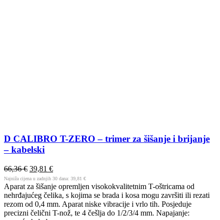
D CALIBRO T-ZERO – trimer za šišanje i brijanje
– kabelski
66,36
€
39,81
€
Najniža cijena u zadnjih 30 dana:
39,81
€
Aparat za šišanje opremljen visokokvalitetnim T-oštricama od
nehrđajućeg čelika, s kojima se brada i kosa mogu završiti ili rezati
rezom od 0,4 mm. Aparat niske vibracije i vrlo tih. Posjeduje
precizni čelični T-nož, te 4 češlja do 1/2/3/4 mm. Napajanje: