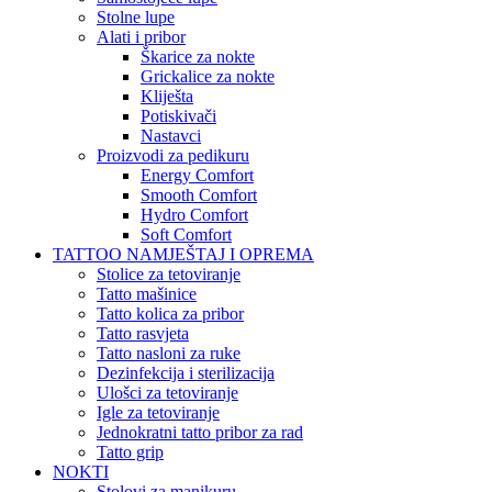
Stolne lupe
Alati i pribor
Škarice za nokte
Grickalice za nokte
Kliješta
Potiskivači
Nastavci
Proizvodi za pedikuru
Energy Comfort
Smooth Comfort
Hydro Comfort
Soft Comfort
TATTOO NAMJEŠTAJ I OPREMA
Stolice za tetoviranje
Tatto mašinice
Tatto kolica za pribor
Tatto rasvjeta
Tatto nasloni za ruke
Dezinfekcija i sterilizacija
Ulošci za tetoviranje
Igle za tetoviranje
Jednokratni tatto pribor za rad
Tatto grip
NOKTI
Stolovi za manikuru