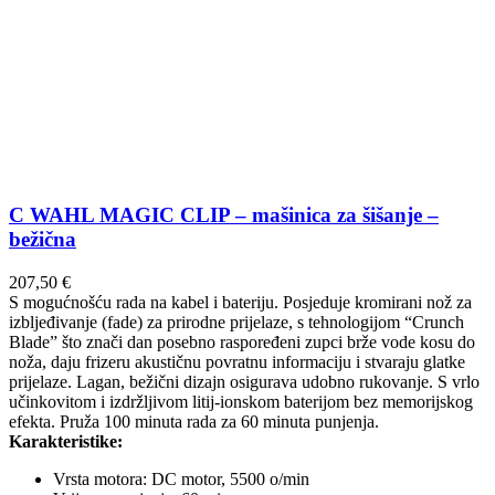
C WAHL MAGIC CLIP – mašinica za šišanje –
bežična
207,50
€
S mogućnošću rada na kabel i bateriju. Posjeduje kromirani nož za
izbljeđivanje (fade) za prirodne prijelaze, s tehnologijom “Crunch
Blade” što znači dan posebno raspoređeni zupci brže vode kosu do
noža, daju frizeru akustičnu povratnu informaciju i stvaraju glatke
prijelaze. Lagan, bežični dizajn osigurava udobno rukovanje. S vrlo
učinkovitom i izdržljivom litij-ionskom baterijom bez memorijskog
efekta. Pruža 100 minuta rada za 60 minuta punjenja.
Karakteristike:
Vrsta motora: DC motor, 5500 o/min