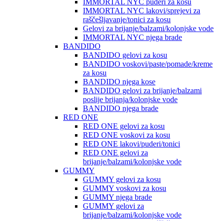
IMMORTAL NYC puderi za kosu
IMMORTAL NYC lakovi/sprejevi za
raščešljavanje/tonici za kosu
Gelovi za brijanje/balzami/kolonjske vode
IMMORTAL NYC njega brade
BANDIDO
BANDIDO gelovi za kosu
BANDIDO voskovi/paste/pomade/kreme
za kosu
BANDIDO njega kose
BANDIDO gelovi za brijanje/balzami
poslije brijanja/kolonjske vode
BANDIDO njega brade
RED ONE
RED ONE gelovi za kosu
RED ONE voskovi za kosu
RED ONE lakovi/puderi/tonici
RED ONE gelovi za
brijanje/balzami/kolonjske vode
GUMMY
GUMMY gelovi za kosu
GUMMY voskovi za kosu
GUMMY njega brade
GUMMY gelovi za
brijanje/balzami/kolonjske vode