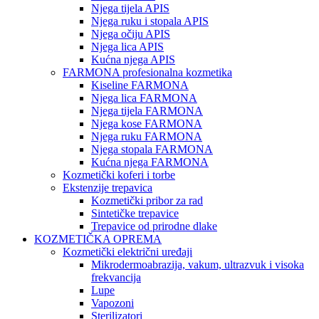
Njega tijela APIS
Njega ruku i stopala APIS
Njega očiju APIS
Njega lica APIS
Kućna njega APIS
FARMONA profesionalna kozmetika
Kiseline FARMONA
Njega lica FARMONA
Njega tijela FARMONA
Njega kose FARMONA
Njega ruku FARMONA
Njega stopala FARMONA
Kućna njega FARMONA
Kozmetički koferi i torbe
Ekstenzije trepavica
Kozmetički pribor za rad
Sintetičke trepavice
Trepavice od prirodne dlake
KOZMETIČKA OPREMA
Kozmetički električni uređaji
Mikrodermoabrazija, vakum, ultrazvuk i visoka
frekvancija
Lupe
Vapozoni
Sterilizatori