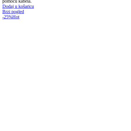
pomoću kabela.
Dodaj u košaricu
Brzi pogled
-25%
Hot