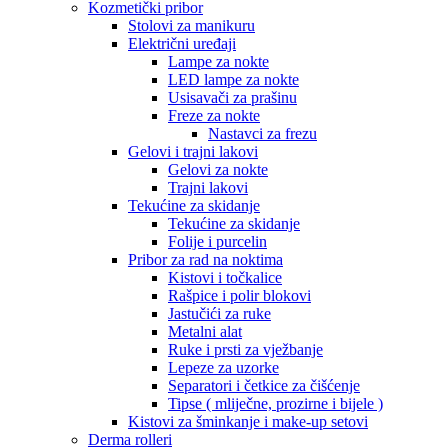
Kozmetički pribor
Stolovi za manikuru
Električni uređaji
Lampe za nokte
LED lampe za nokte
Usisavači za prašinu
Freze za nokte
Nastavci za frezu
Gelovi i trajni lakovi
Gelovi za nokte
Trajni lakovi
Tekućine za skidanje
Tekućine za skidanje
Folije i purcelin
Pribor za rad na noktima
Kistovi i točkalice
Rašpice i polir blokovi
Jastučići za ruke
Metalni alat
Ruke i prsti za vježbanje
Lepeze za uzorke
Separatori i četkice za čišćenje
Tipse ( mliječne, prozirne i bijele )
Kistovi za šminkanje i make-up setovi
Derma rolleri