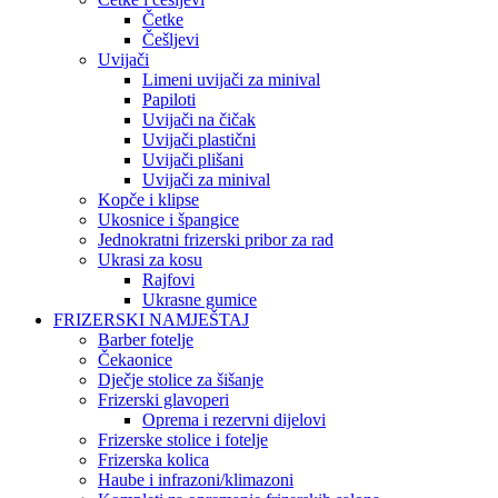
Četke
Češljevi
Uvijači
Limeni uvijači za minival
Papiloti
Uvijači na čičak
Uvijači plastični
Uvijači plišani
Uvijači za minival
Kopče i klipse
Ukosnice i špangice
Jednokratni frizerski pribor za rad
Ukrasi za kosu
Rajfovi
Ukrasne gumice
FRIZERSKI NAMJEŠTAJ
Barber fotelje
Čekaonice
Dječje stolice za šišanje
Frizerski glavoperi
Oprema i rezervni dijelovi
Frizerske stolice i fotelje
Frizerska kolica
Haube i infrazoni/klimazoni