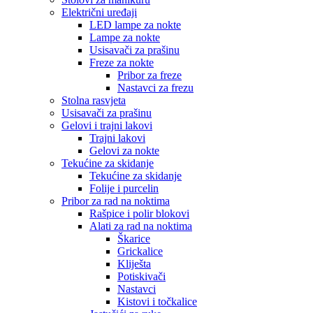
Električni uređaji
LED lampe za nokte
Lampe za nokte
Usisavači za prašinu
Freze za nokte
Pribor za freze
Nastavci za frezu
Stolna rasvjeta
Usisavači za prašinu
Gelovi i trajni lakovi
Trajni lakovi
Gelovi za nokte
Tekućine za skidanje
Tekućine za skidanje
Folije i purcelin
Pribor za rad na noktima
Rašpice i polir blokovi
Alati za rad na noktima
Škarice
Grickalice
Kliješta
Potiskivači
Nastavci
Kistovi i točkalice