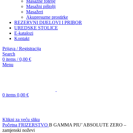
Masažne fotelje
Masažni pištolji
Masažeri
Akupresurne prostirke
REZERVNI DIJELOVI I PRIBOR
UREDSKE STOLICE
E-katalozi
Kontakt
Prijava / Registracija
Search
0
items
/
0,00
€
Menu
0
items
0,00
€
Klikni za veću sliku
Početna
FRIZERSTVO
B GAMMA PIU’ ABSOLUTE ZERO –
zamjenski noževi