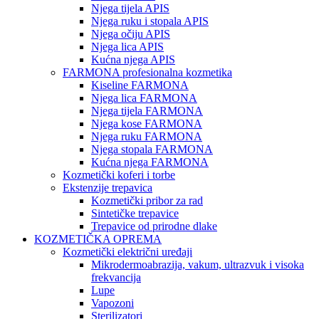
Njega tijela APIS
Njega ruku i stopala APIS
Njega očiju APIS
Njega lica APIS
Kućna njega APIS
FARMONA profesionalna kozmetika
Kiseline FARMONA
Njega lica FARMONA
Njega tijela FARMONA
Njega kose FARMONA
Njega ruku FARMONA
Njega stopala FARMONA
Kućna njega FARMONA
Kozmetički koferi i torbe
Ekstenzije trepavica
Kozmetički pribor za rad
Sintetičke trepavice
Trepavice od prirodne dlake
KOZMETIČKA OPREMA
Kozmetički električni uređaji
Mikrodermoabrazija, vakum, ultrazvuk i visoka
frekvancija
Lupe
Vapozoni
Sterilizatori