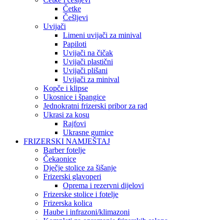
Četke
Češljevi
Uvijači
Limeni uvijači za minival
Papiloti
Uvijači na čičak
Uvijači plastični
Uvijači plišani
Uvijači za minival
Kopče i klipse
Ukosnice i špangice
Jednokratni frizerski pribor za rad
Ukrasi za kosu
Rajfovi
Ukrasne gumice
FRIZERSKI NAMJEŠTAJ
Barber fotelje
Čekaonice
Dječje stolice za šišanje
Frizerski glavoperi
Oprema i rezervni dijelovi
Frizerske stolice i fotelje
Frizerska kolica
Haube i infrazoni/klimazoni