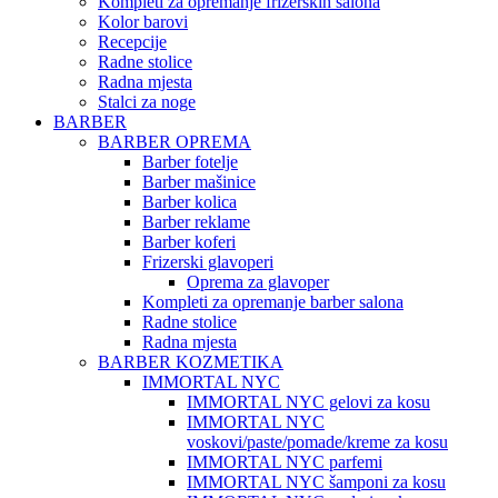
Kompleti za opremanje frizerskih salona
Kolor barovi
Recepcije
Radne stolice
Radna mjesta
Stalci za noge
BARBER
BARBER OPREMA
Barber fotelje
Barber mašinice
Barber kolica
Barber reklame
Barber koferi
Frizerski glavoperi
Oprema za glavoper
Kompleti za opremanje barber salona
Radne stolice
Radna mjesta
BARBER KOZMETIKA
IMMORTAL NYC
IMMORTAL NYC gelovi za kosu
IMMORTAL NYC
voskovi/paste/pomade/kreme za kosu
IMMORTAL NYC parfemi
IMMORTAL NYC šamponi za kosu