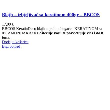
Blajh – izbjeljivač sa keratinom 400gr – BBCOS
17,00
€
BBCOS KeratinDeco blajh u prahu obogaćen KERATINOM sa
0% AMONIJAKA!
Ne oštećuje kosu te posvjetljuje vlas i do 8
tona.
Dodaj u košaricu
Brzi pogled