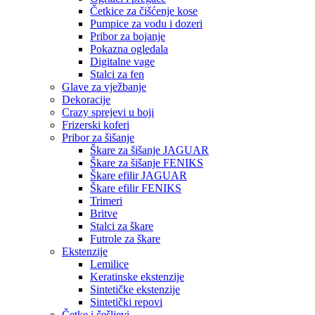
Četkice za čišćenje kose
Pumpice za vodu i dozeri
Pribor za bojanje
Pokazna ogledala
Digitalne vage
Stalci za fen
Glave za vježbanje
Dekoracije
Crazy sprejevi u boji
Frizerski koferi
Pribor za šišanje
Škare za šišanje JAGUAR
Škare za šišanje FENIKS
Škare efilir JAGUAR
Škare efilir FENIKS
Trimeri
Britve
Stalci za škare
Futrole za škare
Ekstenzije
Lemilice
Keratinske ekstenzije
Sintetičke ekstenzije
Sintetički repovi
Četke i češljevi