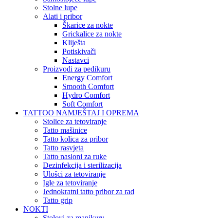
Stolne lupe
Alati i pribor
Škarice za nokte
Grickalice za nokte
Kliješta
Potiskivači
Nastavci
Proizvodi za pedikuru
Energy Comfort
Smooth Comfort
Hydro Comfort
Soft Comfort
TATTOO NAMJEŠTAJ I OPREMA
Stolice za tetoviranje
Tatto mašinice
Tatto kolica za pribor
Tatto rasvjeta
Tatto nasloni za ruke
Dezinfekcija i sterilizacija
Ulošci za tetoviranje
Igle za tetoviranje
Jednokratni tatto pribor za rad
Tatto grip
NOKTI
Stolovi za manikuru