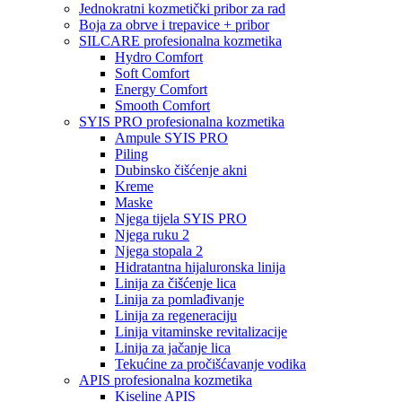
Jednokratni kozmetički pribor za rad
Boja za obrve i trepavice + pribor
SILCARE profesionalna kozmetika
Hydro Comfort
Soft Comfort
Energy Comfort
Smooth Comfort
SYIS PRO profesionalna kozmetika
Ampule SYIS PRO
Piling
Dubinsko čišćenje akni
Kreme
Maske
Njega tijela SYIS PRO
Njega ruku 2
Njega stopala 2
Hidratantna hijaluronska linija
Linija za čišćenje lica
Linija za pomlađivanje
Linija za regeneraciju
Linija vitaminske revitalizacije
Linija za jačanje lica
Tekućine za pročišćavanje vodika
APIS profesionalna kozmetika
Kiseline APIS