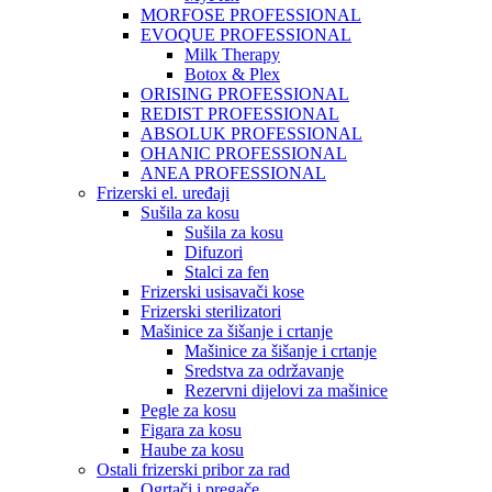
MORFOSE PROFESSIONAL
EVOQUE PROFESSIONAL
Milk Therapy
Botox & Plex
ORISING PROFESSIONAL
REDIST PROFESSIONAL
ABSOLUK PROFESSIONAL
OHANIC PROFESSIONAL
ANEA PROFESSIONAL
Frizerski el. uređaji
Sušila za kosu
Sušila za kosu
Difuzori
Stalci za fen
Frizerski usisavači kose
Frizerski sterilizatori
Mašinice za šišanje i crtanje
Mašinice za šišanje i crtanje
Sredstva za održavanje
Rezervni dijelovi za mašinice
Pegle za kosu
Figara za kosu
Haube za kosu
Ostali frizerski pribor za rad
Ogrtači i pregače