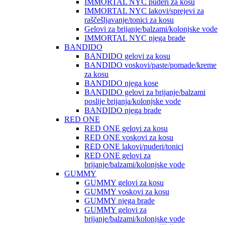
IMMORTAL NYC puderi za kosu
IMMORTAL NYC lakovi/sprejevi za
raščešljavanje/tonici za kosu
Gelovi za brijanje/balzami/kolonjske vode
IMMORTAL NYC njega brade
BANDIDO
BANDIDO gelovi za kosu
BANDIDO voskovi/paste/pomade/kreme
za kosu
BANDIDO njega kose
BANDIDO gelovi za brijanje/balzami
poslije brijanja/kolonjske vode
BANDIDO njega brade
RED ONE
RED ONE gelovi za kosu
RED ONE voskovi za kosu
RED ONE lakovi/puderi/tonici
RED ONE gelovi za
brijanje/balzami/kolonjske vode
GUMMY
GUMMY gelovi za kosu
GUMMY voskovi za kosu
GUMMY njega brade
GUMMY gelovi za
brijanje/balzami/kolonjske vode