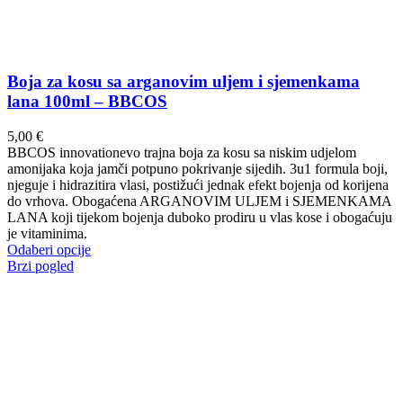
Boja za kosu sa arganovim uljem i sjemenkama
lana 100ml – BBCOS
5,00
€
BBCOS innovationevo trajna boja za kosu sa niskim udjelom
amonijaka koja jamči potpuno pokrivanje sijedih. 3u1 formula boji,
njeguje i hidrazitira vlasi, postižući jednak efekt bojenja od korijena
do vrhova. Obogaćena ARGANOVIM ULJEM i SJEMENKAMA
LANA koji tijekom bojenja duboko prodiru u vlas kose i obogaćuju
je vitaminima.
Ovaj
Odaberi opcije
proizvod
Brzi pogled
ima
više
varijanti.
Opcije
se
mogu
odabrati
na