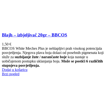
Blajh – izbjeljivač 20gr – BBCOS
1,50
€
BBCOS White Meches Plus je nehlapljivi prah visokog potencijala
posvjetljenja. Njegova plava boja dolazi od posebnih pigmenata koji
služe za
suzbijanje žute / narančaste boje
koja nastaje u
uobičajenom postupku uklanjanja boja.
Može se postići 6 različitih
stupnjeva posvjetljenja.
Dodaj u košaricu
Brzi pogled