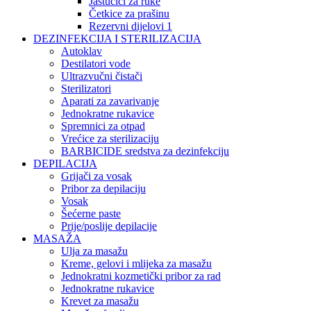
Jastučići za ruke
Četkice za prašinu
Rezervni dijelovi 1
DEZINFEKCIJA I STERILIZACIJA
Autoklav
Destilatori vode
Ultrazvučni čistači
Sterilizatori
Aparati za zavarivanje
Jednokratne rukavice
Spremnici za otpad
Vrećice za sterilizaciju
BARBICIDE sredstva za dezinfekciju
DEPILACIJA
Grijači za vosak
Pribor za depilaciju
Vosak
Šećerne paste
Prije/poslije depilacije
MASAŽA
Ulja za masažu
Kreme, gelovi i mlijeka za masažu
Jednokratni kozmetički pribor za rad
Jednokratne rukavice
Krevet za masažu