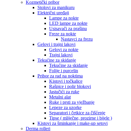
Kozmetički pribor
Stolovi za manikuru
Električni uređaji
Lampe za nokte
LED lampe za nokte
Usisavači za prašinu
Freze za nokte
Nastavci za frezu
Gelovi i trajni lakovi
Gelovi za nokte
Trajni lakovi
Tekućine za skidanje
Tekućine za skidanje
Folije i purcelin
Pribor za rad na noktima
Kistovi i točkalice
Rašpice i polir blokovi
Jastučići za ruke
Metalni alat
Ruke i prsti za vježbanje
Lepeze za uzorke
Separatori i četkice za čišćenje
Tipse ( mliječne, prozirne i bijele )
Kistovi za šminkanje i make-up setovi
Derma rolleri