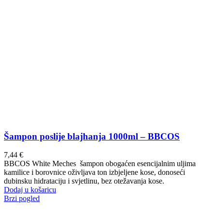
Šampon poslije blajhanja 1000ml – BBCOS
7,44
€
BBCOS White Meches šampon obogaćen esencijalnim uljima
kamilice i borovnice oživljava ton izbjeljene kose, donoseći
dubinsku hidrataciju i svjetlinu, bez otežavanja kose.
Dodaj u košaricu
Brzi pogled