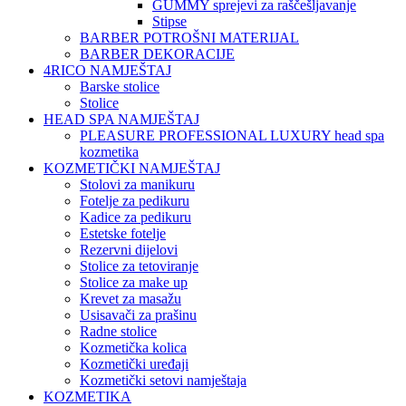
GUMMY sprejevi za raščešljavanje
Stipse
BARBER POTROŠNI MATERIJAL
BARBER DEKORACIJE
4RICO NAMJEŠTAJ
Barske stolice
Stolice
HEAD SPA NAMJEŠTAJ
PLEASURE PROFESSIONAL LUXURY head spa
kozmetika
KOZMETIČKI NAMJEŠTAJ
Stolovi za manikuru
Fotelje za pedikuru
Kadice za pedikuru
Estetske fotelje
Rezervni dijelovi
Stolice za tetoviranje
Stolice za make up
Krevet za masažu
Usisavači za prašinu
Radne stolice
Kozmetička kolica
Kozmetički uređaji
Kozmetički setovi namještaja
KOZMETIKA