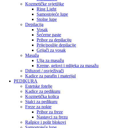
Kozmetičke svjetiljke
Ring Light
Samostojeće lupe
Stolne lupe
Depilacija
Vosak
Šećerne paste
Pribor za depilaciju
Prije/poslije depilacije
Grijači za vosak
Masaža
Ulja za masažu
Kreme, gelovi i mlijeka za masažu
Difuzori / osvježivači
Kadice za parafin i materijal
PEDIKURA
Estetske fotelje
Kadice za pedikuru
Kozmetička kolica
Stalci za pedikuru
Freze za nokte
Pribor za freze
Nastavci za frezu
Rašpice i polir blokovi
Samostojeće lupe