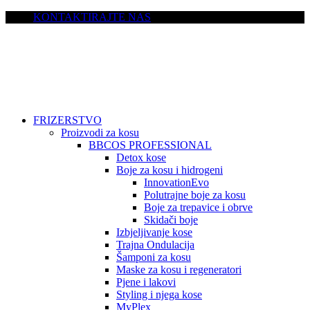
KONTAKTIRAJTE NAS
FRIZERSTVO
Proizvodi za kosu
BBCOS PROFESSIONAL
Detox kose
Boje za kosu i hidrogeni
InnovationEvo
Polutrajne boje za kosu
Boje za trepavice i obrve
Skidači boje
Izbjeljivanje kose
Trajna Ondulacija
Šamponi za kosu
Maske za kosu i regeneratori
Pjene i lakovi
Styling i njega kose
MyPlex