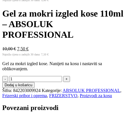
Najniža cijena u zadnjih 30 dana:
9,60
€
Gel za mokri izgled kose 110ml
– ABSOLUK
PROFESSIONAL
10,00
€
7,50
€
Najniža cijena u zadnjih 30 dana:
7,50
€
Gel za mokri izgled kose. Nanijeti na kosu i nastaviti sa
oblikovanjem.
Gel
za
Dodaj u košaricu
mokri
Šifra:
842203009924
Kategorije:
ABSOLUK PROFESSIONAL
,
izgled
Frizerski pribor i oprema
,
FRIZERSTVO
,
Proizvodi za kosu
kose
110ml
Povezani proizvodi
-
ABSOLUK
PROFESSIONAL
količina