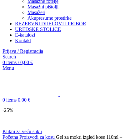
Masažne fotelje
Masažni pištolji
Masažeri
Akupresurne prostirke
REZERVNI DIJELOVI I PRIBOR
UREDSKE STOLICE
E-katalozi
Kontakt
Prijava / Registracija
Search
0
items
/
0,00
€
Menu
0
items
0,00
€
-25%
Klikni za veću sliku
Početna
Proizvodi za kosu
Gel za mokri izgled kose 110ml –