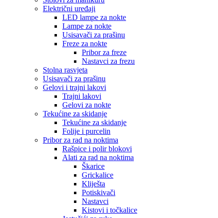
Električni uređaji
LED lampe za nokte
Lampe za nokte
Usisavači za prašinu
Freze za nokte
Pribor za freze
Nastavci za frezu
Stolna rasvjeta
Usisavači za prašinu
Gelovi i trajni lakovi
Trajni lakovi
Gelovi za nokte
Tekućine za skidanje
Tekućine za skidanje
Folije i purcelin
Pribor za rad na noktima
Rašpice i polir blokovi
Alati za rad na noktima
Škarice
Grickalice
Kliješta
Potiskivači
Nastavci
Kistovi i točkalice