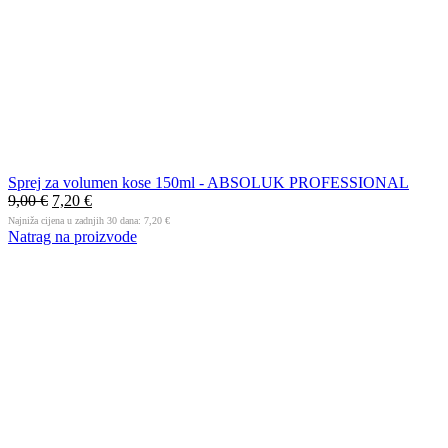
Sprej za volumen kose 150ml - ABSOLUK PROFESSIONAL
9,00
€
7,20
€
Najniža cijena u zadnjih 30 dana:
7,20
€
Natrag na proizvode