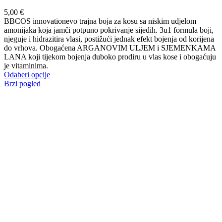
5,00
€
BBCOS innovationevo trajna boja za kosu sa niskim udjelom
amonijaka koja jamči potpuno pokrivanje sijedih. 3u1 formula boji,
njeguje i hidrazitira vlasi, postižući jednak efekt bojenja od korijena
do vrhova. Obogaćena ARGANOVIM ULJEM i SJEMENKAMA
LANA koji tijekom bojenja duboko prodiru u vlas kose i obogaćuju
je vitaminima.
Ovaj
Odaberi opcije
proizvod
Brzi pogled
ima
više
varijanti.
Opcije
se
mogu
odabrati
na
stranici
proizvoda