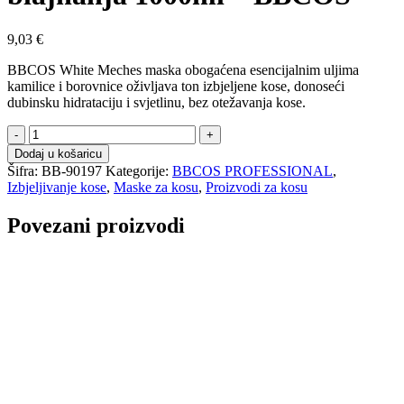
9,03
€
BBCOS White Meches maska obogaćena esencijalnim uljima
kamilice i borovnice oživljava ton izbjeljene kose, donoseći
dubinsku hidrataciju i svjetlinu, bez otežavanja kose.
Maska
za
Dodaj u košaricu
kosu
Šifra:
BB-90197
Kategorije:
BBCOS PROFESSIONAL
,
poslije
Izbjeljivanje kose
,
Maske za kosu
,
Proizvodi za kosu
blajhanja
1000ml
Povezani proizvodi
-
BBCOS
količina