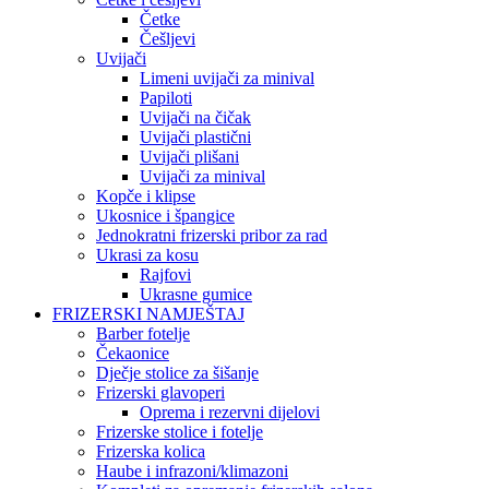
Četke
Češljevi
Uvijači
Limeni uvijači za minival
Papiloti
Uvijači na čičak
Uvijači plastični
Uvijači plišani
Uvijači za minival
Kopče i klipse
Ukosnice i špangice
Jednokratni frizerski pribor za rad
Ukrasi za kosu
Rajfovi
Ukrasne gumice
FRIZERSKI NAMJEŠTAJ
Barber fotelje
Čekaonice
Dječje stolice za šišanje
Frizerski glavoperi
Oprema i rezervni dijelovi
Frizerske stolice i fotelje
Frizerska kolica
Haube i infrazoni/klimazoni