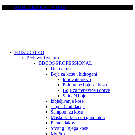
KONTAKTIRAJTE NAS
FRIZERSTVO
Proizvodi za kosu
BBCOS PROFESSIONAL
Detox kose
Boje za kosu i hidrogeni
InnovationEvo
Polutrajne boje za kosu
Boje za trepavice i obrve
Skidači boje
Izbjeljivanje kose
Trajna Ondulacija
Šamponi za kosu
Maske za kosu i regeneratori
Pjene i lakovi
Styling i njega kose
MyPlex