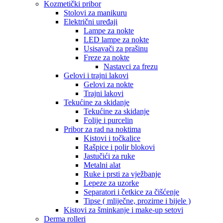
Kozmetički pribor
Stolovi za manikuru
Električni uređaji
Lampe za nokte
LED lampe za nokte
Usisavači za prašinu
Freze za nokte
Nastavci za frezu
Gelovi i trajni lakovi
Gelovi za nokte
Trajni lakovi
Tekućine za skidanje
Tekućine za skidanje
Folije i purcelin
Pribor za rad na noktima
Kistovi i točkalice
Rašpice i polir blokovi
Jastučići za ruke
Metalni alat
Ruke i prsti za vježbanje
Lepeze za uzorke
Separatori i četkice za čišćenje
Tipse ( mliječne, prozirne i bijele )
Kistovi za šminkanje i make-up setovi
Derma rolleri