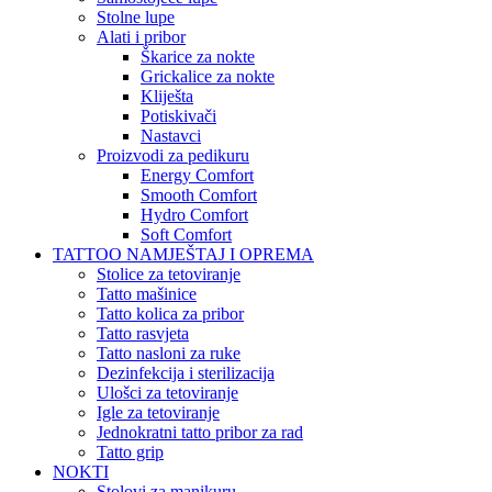
Stolne lupe
Alati i pribor
Škarice za nokte
Grickalice za nokte
Kliješta
Potiskivači
Nastavci
Proizvodi za pedikuru
Energy Comfort
Smooth Comfort
Hydro Comfort
Soft Comfort
TATTOO NAMJEŠTAJ I OPREMA
Stolice za tetoviranje
Tatto mašinice
Tatto kolica za pribor
Tatto rasvjeta
Tatto nasloni za ruke
Dezinfekcija i sterilizacija
Ulošci za tetoviranje
Igle za tetoviranje
Jednokratni tatto pribor za rad
Tatto grip
NOKTI
Stolovi za manikuru