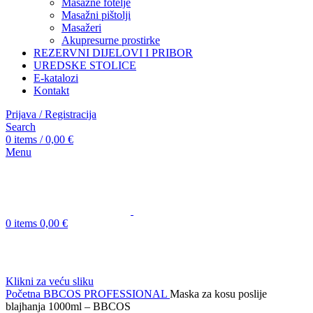
Masažne fotelje
Masažni pištolji
Masažeri
Akupresurne prostirke
REZERVNI DIJELOVI I PRIBOR
UREDSKE STOLICE
E-katalozi
Kontakt
Prijava / Registracija
Search
0
items
/
0,00
€
Menu
0
items
0,00
€
Klikni za veću sliku
Početna
BBCOS PROFESSIONAL
Maska za kosu poslije
blajhanja 1000ml – BBCOS