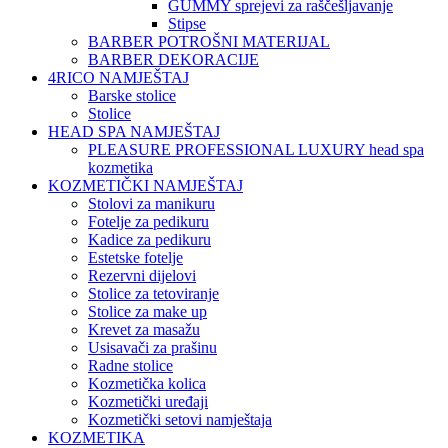
GUMMY sprejevi za raščešljavanje
Stipse
BARBER POTROŠNI MATERIJAL
BARBER DEKORACIJE
4RICO NAMJEŠTAJ
Barske stolice
Stolice
HEAD SPA NAMJEŠTAJ
PLEASURE PROFESSIONAL LUXURY head spa
kozmetika
KOZMETIČKI NAMJEŠTAJ
Stolovi za manikuru
Fotelje za pedikuru
Kadice za pedikuru
Estetske fotelje
Rezervni dijelovi
Stolice za tetoviranje
Stolice za make up
Krevet za masažu
Usisavači za prašinu
Radne stolice
Kozmetička kolica
Kozmetički uređaji
Kozmetički setovi namještaja
KOZMETIKA