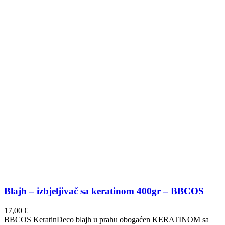
Blajh – izbjeljivač sa keratinom 400gr – BBCOS
17,00
€
BBCOS KeratinDeco blajh u prahu obogaćen KERATINOM sa