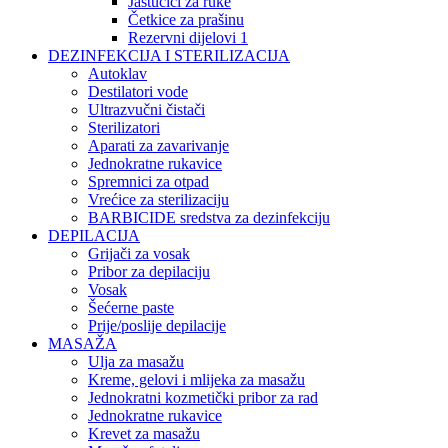
Jastučići za ruke
Četkice za prašinu
Rezervni dijelovi 1
DEZINFEKCIJA I STERILIZACIJA
Autoklav
Destilatori vode
Ultrazvučni čistači
Sterilizatori
Aparati za zavarivanje
Jednokratne rukavice
Spremnici za otpad
Vrećice za sterilizaciju
BARBICIDE sredstva za dezinfekciju
DEPILACIJA
Grijači za vosak
Pribor za depilaciju
Vosak
Šećerne paste
Prije/poslije depilacije
MASAŽA
Ulja za masažu
Kreme, gelovi i mlijeka za masažu
Jednokratni kozmetički pribor za rad
Jednokratne rukavice
Krevet za masažu