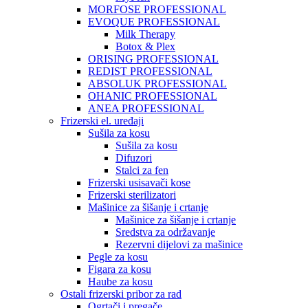
MORFOSE PROFESSIONAL
EVOQUE PROFESSIONAL
Milk Therapy
Botox & Plex
ORISING PROFESSIONAL
REDIST PROFESSIONAL
ABSOLUK PROFESSIONAL
OHANIC PROFESSIONAL
ANEA PROFESSIONAL
Frizerski el. uređaji
Sušila za kosu
Sušila za kosu
Difuzori
Stalci za fen
Frizerski usisavači kose
Frizerski sterilizatori
Mašinice za šišanje i crtanje
Mašinice za šišanje i crtanje
Sredstva za održavanje
Rezervni dijelovi za mašinice
Pegle za kosu
Figara za kosu
Haube za kosu
Ostali frizerski pribor za rad
Ogrtači i pregače