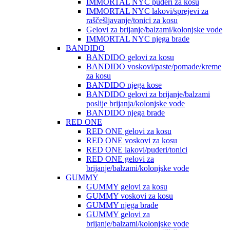
IMMORTAL NYC puderi za kosu
IMMORTAL NYC lakovi/sprejevi za
raščešljavanje/tonici za kosu
Gelovi za brijanje/balzami/kolonjske vode
IMMORTAL NYC njega brade
BANDIDO
BANDIDO gelovi za kosu
BANDIDO voskovi/paste/pomade/kreme
za kosu
BANDIDO njega kose
BANDIDO gelovi za brijanje/balzami
poslije brijanja/kolonjske vode
BANDIDO njega brade
RED ONE
RED ONE gelovi za kosu
RED ONE voskovi za kosu
RED ONE lakovi/puderi/tonici
RED ONE gelovi za
brijanje/balzami/kolonjske vode
GUMMY
GUMMY gelovi za kosu
GUMMY voskovi za kosu
GUMMY njega brade
GUMMY gelovi za
brijanje/balzami/kolonjske vode