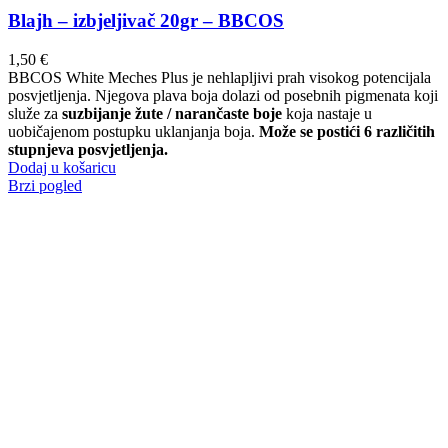
Blajh – izbjeljivač 20gr – BBCOS
1,50
€
BBCOS White Meches Plus je nehlapljivi prah visokog potencijala
posvjetljenja. Njegova plava boja dolazi od posebnih pigmenata koji
služe za
suzbijanje žute / narančaste boje
koja nastaje u
uobičajenom postupku uklanjanja boja.
Može se postići 6 različitih
stupnjeva posvjetljenja.
Dodaj u košaricu
Brzi pogled