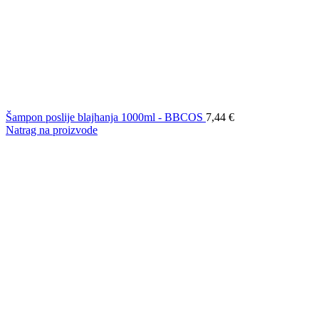
Šampon poslije blajhanja 1000ml - BBCOS
7,44
€
Natrag na proizvode