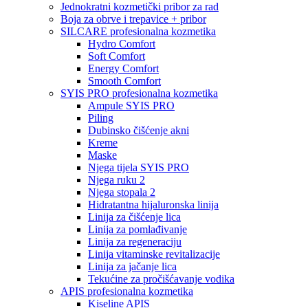
Jednokratni kozmetički pribor za rad
Boja za obrve i trepavice + pribor
SILCARE profesionalna kozmetika
Hydro Comfort
Soft Comfort
Energy Comfort
Smooth Comfort
SYIS PRO profesionalna kozmetika
Ampule SYIS PRO
Piling
Dubinsko čišćenje akni
Kreme
Maske
Njega tijela SYIS PRO
Njega ruku 2
Njega stopala 2
Hidratantna hijaluronska linija
Linija za čišćenje lica
Linija za pomlađivanje
Linija za regeneraciju
Linija vitaminske revitalizacije
Linija za jačanje lica
Tekućine za pročišćavanje vodika
APIS profesionalna kozmetika
Kiseline APIS