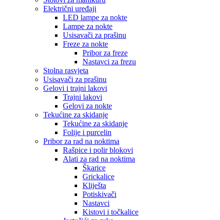
Električni uređaji
LED lampe za nokte
Lampe za nokte
Usisavači za prašinu
Freze za nokte
Pribor za freze
Nastavci za frezu
Stolna rasvjeta
Usisavači za prašinu
Gelovi i trajni lakovi
Trajni lakovi
Gelovi za nokte
Tekućine za skidanje
Tekućine za skidanje
Folije i purcelin
Pribor za rad na noktima
Rašpice i polir blokovi
Alati za rad na noktima
Škarice
Grickalice
Kliješta
Potiskivači
Nastavci
Kistovi i točkalice