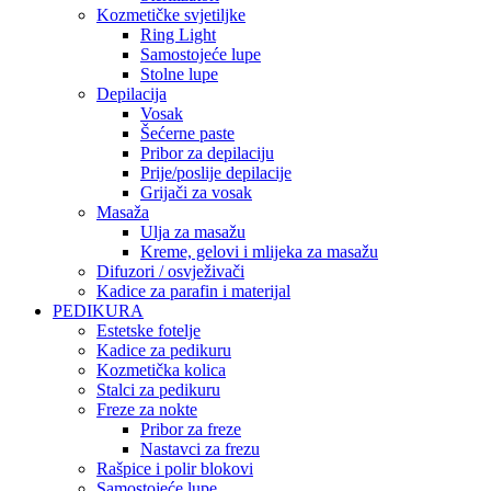
Kozmetičke svjetiljke
Ring Light
Samostojeće lupe
Stolne lupe
Depilacija
Vosak
Šećerne paste
Pribor za depilaciju
Prije/poslije depilacije
Grijači za vosak
Masaža
Ulja za masažu
Kreme, gelovi i mlijeka za masažu
Difuzori / osvježivači
Kadice za parafin i materijal
PEDIKURA
Estetske fotelje
Kadice za pedikuru
Kozmetička kolica
Stalci za pedikuru
Freze za nokte
Pribor za freze
Nastavci za frezu
Rašpice i polir blokovi
Samostojeće lupe