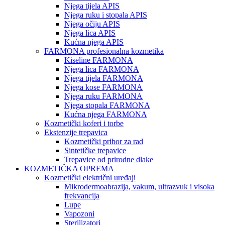
Njega tijela APIS
Njega ruku i stopala APIS
Njega očiju APIS
Njega lica APIS
Kućna njega APIS
FARMONA profesionalna kozmetika
Kiseline FARMONA
Njega lica FARMONA
Njega tijela FARMONA
Njega kose FARMONA
Njega ruku FARMONA
Njega stopala FARMONA
Kućna njega FARMONA
Kozmetički koferi i torbe
Ekstenzije trepavica
Kozmetički pribor za rad
Sintetičke trepavice
Trepavice od prirodne dlake
KOZMETIČKA OPREMA
Kozmetički električni uređaji
Mikrodermoabrazija, vakum, ultrazvuk i visoka
frekvancija
Lupe
Vapozoni
Sterilizatori