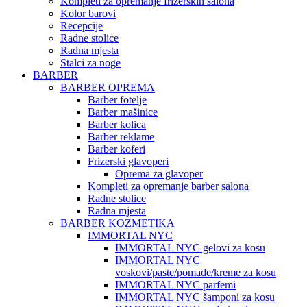
Kompleti za opremanje frizerskih salona
Kolor barovi
Recepcije
Radne stolice
Radna mjesta
Stalci za noge
BARBER
BARBER OPREMA
Barber fotelje
Barber mašinice
Barber kolica
Barber reklame
Barber koferi
Frizerski glavoperi
Oprema za glavoper
Kompleti za opremanje barber salona
Radne stolice
Radna mjesta
BARBER KOZMETIKA
IMMORTAL NYC
IMMORTAL NYC gelovi za kosu
IMMORTAL NYC
voskovi/paste/pomade/kreme za kosu
IMMORTAL NYC parfemi
IMMORTAL NYC šamponi za kosu