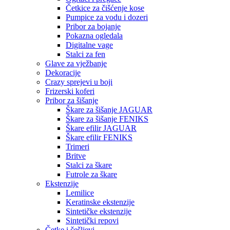
Četkice za čišćenje kose
Pumpice za vodu i dozeri
Pribor za bojanje
Pokazna ogledala
Digitalne vage
Stalci za fen
Glave za vježbanje
Dekoracije
Crazy sprejevi u boji
Frizerski koferi
Pribor za šišanje
Škare za šišanje JAGUAR
Škare za šišanje FENIKS
Škare efilir JAGUAR
Škare efilir FENIKS
Trimeri
Britve
Stalci za škare
Futrole za škare
Ekstenzije
Lemilice
Keratinske ekstenzije
Sintetičke ekstenzije
Sintetički repovi
Četke i češljevi