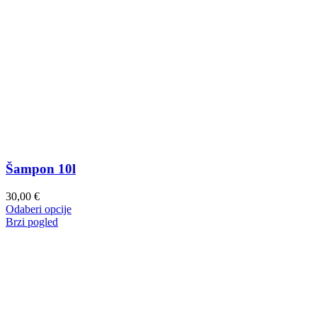
Šampon 10l
30,00
€
Ovaj
Odaberi opcije
proizvod
Brzi pogled
ima
više
varijanti.
Opcije
se
mogu
odabrati