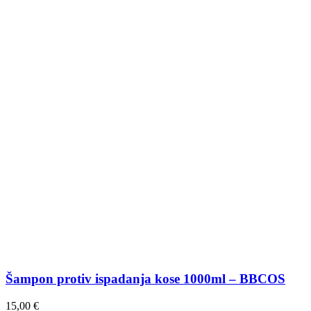
Šampon protiv ispadanja kose 1000ml – BBCOS
15,00
€