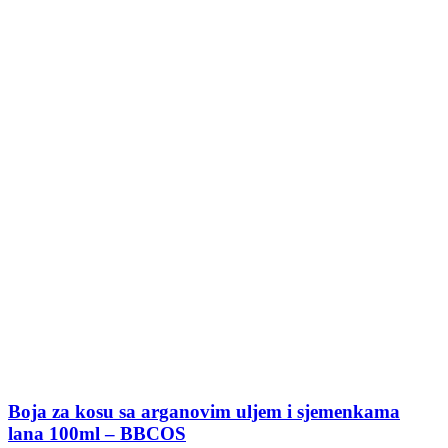
Boja za kosu sa arganovim uljem i sjemenkama
lana 100ml – BBCOS