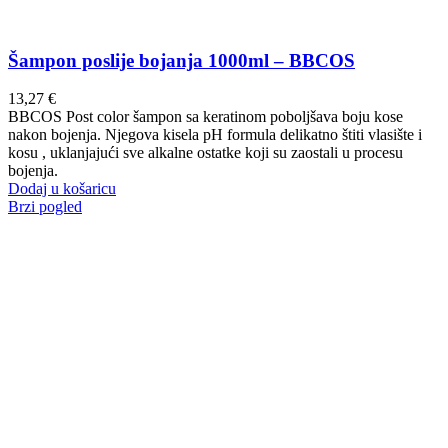
Šampon poslije bojanja 1000ml – BBCOS
13,27
€
BBCOS Post color šampon sa keratinom poboljšava boju kose
nakon bojenja. Njegova kisela pH formula delikatno štiti vlasište i
kosu , uklanjajući sve alkalne ostatke koji su zaostali u procesu
bojenja.
Dodaj u košaricu
Brzi pogled