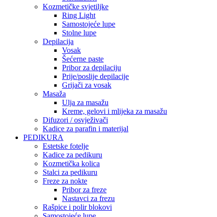
Kozmetičke svjetiljke
Ring Light
Samostojeće lupe
Stolne lupe
Depilacija
Vosak
Šećerne paste
Pribor za depilaciju
Prije/poslije depilacije
Grijači za vosak
Masaža
Ulja za masažu
Kreme, gelovi i mlijeka za masažu
Difuzori / osvježivači
Kadice za parafin i materijal
PEDIKURA
Estetske fotelje
Kadice za pedikuru
Kozmetička kolica
Stalci za pedikuru
Freze za nokte
Pribor za freze
Nastavci za frezu
Rašpice i polir blokovi
Samostojeće lupe