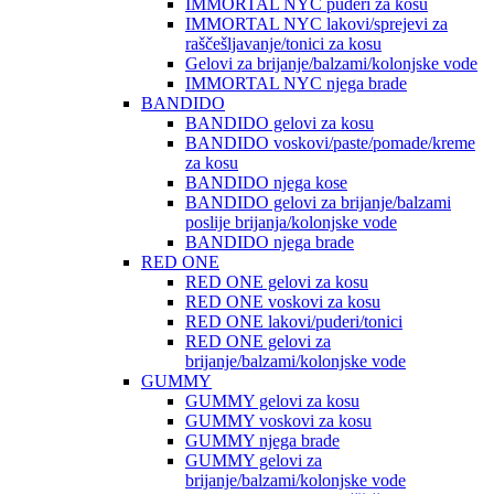
IMMORTAL NYC puderi za kosu
IMMORTAL NYC lakovi/sprejevi za
raščešljavanje/tonici za kosu
Gelovi za brijanje/balzami/kolonjske vode
IMMORTAL NYC njega brade
BANDIDO
BANDIDO gelovi za kosu
BANDIDO voskovi/paste/pomade/kreme
za kosu
BANDIDO njega kose
BANDIDO gelovi za brijanje/balzami
poslije brijanja/kolonjske vode
BANDIDO njega brade
RED ONE
RED ONE gelovi za kosu
RED ONE voskovi za kosu
RED ONE lakovi/puderi/tonici
RED ONE gelovi za
brijanje/balzami/kolonjske vode
GUMMY
GUMMY gelovi za kosu
GUMMY voskovi za kosu
GUMMY njega brade
GUMMY gelovi za
brijanje/balzami/kolonjske vode