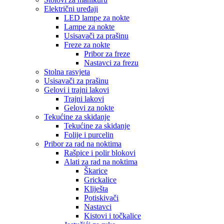
Električni uređaji
LED lampe za nokte
Lampe za nokte
Usisavači za prašinu
Freze za nokte
Pribor za freze
Nastavci za frezu
Stolna rasvjeta
Usisavači za prašinu
Gelovi i trajni lakovi
Trajni lakovi
Gelovi za nokte
Tekućine za skidanje
Tekućine za skidanje
Folije i purcelin
Pribor za rad na noktima
Rašpice i polir blokovi
Alati za rad na noktima
Škarice
Grickalice
Kliješta
Potiskivači
Nastavci
Kistovi i točkalice