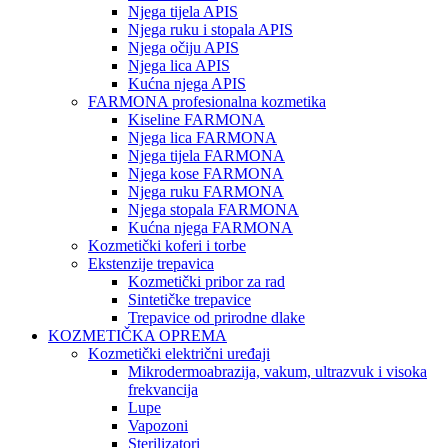
Njega tijela APIS
Njega ruku i stopala APIS
Njega očiju APIS
Njega lica APIS
Kućna njega APIS
FARMONA profesionalna kozmetika
Kiseline FARMONA
Njega lica FARMONA
Njega tijela FARMONA
Njega kose FARMONA
Njega ruku FARMONA
Njega stopala FARMONA
Kućna njega FARMONA
Kozmetički koferi i torbe
Ekstenzije trepavica
Kozmetički pribor za rad
Sintetičke trepavice
Trepavice od prirodne dlake
KOZMETIČKA OPREMA
Kozmetički električni uređaji
Mikrodermoabrazija, vakum, ultrazvuk i visoka
frekvancija
Lupe
Vapozoni
Sterilizatori