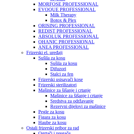
MORFOSE PROFESSIONAL
EVOQUE PROFESSIONAL
Milk Therapy
Botox & Plex
ORISING PROFESSIONAL
REDIST PROFESSIONAL
ABSOLUK PROFESSIONAL
OHANIC PROFESSIONAL
ANEA PROFESSIONAL
Frizerski el. uređaji
Sušila za kosu
Sušila za kosu
Difuzori
Stalci za fen
Frizerski usisavači kose
Frizerski sterilizatori
Mašinice za šišanje i crtanje
Mašinice za šišanje i crtanje
Sredstva za održavanje
Rezervni dijelovi za mašinice
Pegle za kosu
Figara za kosu
Haube za kosu
Ostali frizerski pribor za rad
Ogrtači i pregače