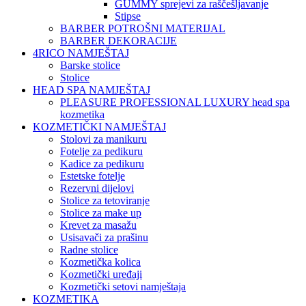
GUMMY sprejevi za raščešljavanje
Stipse
BARBER POTROŠNI MATERIJAL
BARBER DEKORACIJE
4RICO NAMJEŠTAJ
Barske stolice
Stolice
HEAD SPA NAMJEŠTAJ
PLEASURE PROFESSIONAL LUXURY head spa
kozmetika
KOZMETIČKI NAMJEŠTAJ
Stolovi za manikuru
Fotelje za pedikuru
Kadice za pedikuru
Estetske fotelje
Rezervni dijelovi
Stolice za tetoviranje
Stolice za make up
Krevet za masažu
Usisavači za prašinu
Radne stolice
Kozmetička kolica
Kozmetički uređaji
Kozmetički setovi namještaja
KOZMETIKA