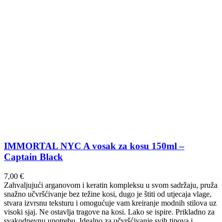
IMMORTAL NYC A vosak za kosu 150ml –
Captain Black
7,00
€
Zahvaljujući arganovom i keratin kompleksu u svom sadržaju, pruža
snažno učvršćivanje bez težine kosi, dugo je štiti od utjecaja vlage,
stvara izvrsnu teksturu i omogućuje vam kreiranje modnih stilova uz
visoki sjaj. Ne ostavlja tragove na kosi. Lako se ispire. Prikladno za
svakodnevnu upotrebu. Idealno za učvršćivanje svih tipova i