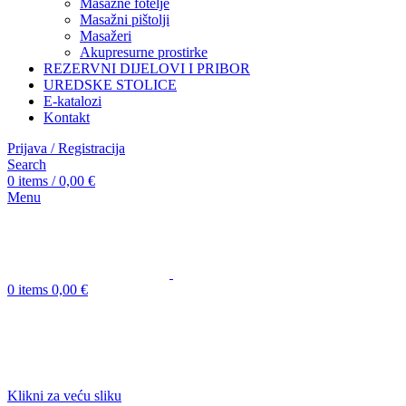
Masažne fotelje
Masažni pištolji
Masažeri
Akupresurne prostirke
REZERVNI DIJELOVI I PRIBOR
UREDSKE STOLICE
E-katalozi
Kontakt
Prijava / Registracija
Search
0
items
/
0,00
€
Menu
0
items
0,00
€
Klikni za veću sliku