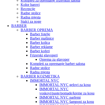
Kompleti za opremanje frizerskih salona
Kolor barovi
Recepcije
Radne stolice
Radna mjesta
Stalci za noge
BARBER
BARBER OPREMA
Barber fotelje
Barber mašinice
Barber kolica
Barber reklame
Barber koferi
Frizerski glavoperi
Oprema za glavoper
Kompleti za opremanje barber salona
Radne stolice
Radna mjesta
BARBER KOZMETIKA
IMMORTAL NYC
IMMORTAL NYC gelovi za kosu
IMMORTAL NYC
voskovi/paste/pomade/kreme za kosu
IMMORTAL NYC parfemi
IMMORTAL NYC šamponi za kosu