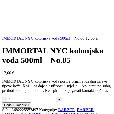
IMMORTAL NYC kolonjska voda 500ml – No.06
12,00
€
IMMORTAL NYC kolonjska
voda 500ml – No.05
12,00
€
IMMORTAL NYC kolonjska voda poslije brijanja idealna za sve
tipove kože. Koži lica daje elastičnosti i svježinu. Aplicirati na suhu,
prethodno obrijanu bradu. Ne ispirati. Izbjegavati kontakt s očima.
IMMORTAL
NYC
Dodaj u košaricu
kolonjska
Šifra:
8682225553497
Kategorije:
BARBER
,
BARBER
voda