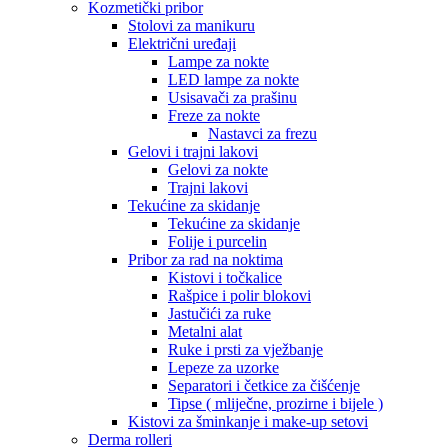
Kozmetički pribor
Stolovi za manikuru
Električni uređaji
Lampe za nokte
LED lampe za nokte
Usisavači za prašinu
Freze za nokte
Nastavci za frezu
Gelovi i trajni lakovi
Gelovi za nokte
Trajni lakovi
Tekućine za skidanje
Tekućine za skidanje
Folije i purcelin
Pribor za rad na noktima
Kistovi i točkalice
Rašpice i polir blokovi
Jastučići za ruke
Metalni alat
Ruke i prsti za vježbanje
Lepeze za uzorke
Separatori i četkice za čišćenje
Tipse ( mliječne, prozirne i bijele )
Kistovi za šminkanje i make-up setovi
Derma rolleri