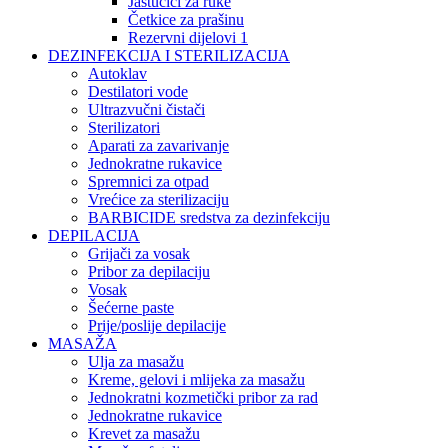
Jastučići za ruke
Četkice za prašinu
Rezervni dijelovi 1
DEZINFEKCIJA I STERILIZACIJA
Autoklav
Destilatori vode
Ultrazvučni čistači
Sterilizatori
Aparati za zavarivanje
Jednokratne rukavice
Spremnici za otpad
Vrećice za sterilizaciju
BARBICIDE sredstva za dezinfekciju
DEPILACIJA
Grijači za vosak
Pribor za depilaciju
Vosak
Šećerne paste
Prije/poslije depilacije
MASAŽA
Ulja za masažu
Kreme, gelovi i mlijeka za masažu
Jednokratni kozmetički pribor za rad
Jednokratne rukavice
Krevet za masažu