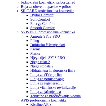
Jednokratni kozmetički pribor za rad
Boja za obrve i trepavice + pribor
SILCARE profesionalna kozmetika
Hydro Comfort
Soft Comfort
Energy Comfort
Smooth Comfort
SYIS PRO profesionalna kozmetika
Ampule SYIS PRO
Piling
Dubinsko čišćenje akni
Kreme
Maske
Njega tijela SYIS PRO
Njega ruku 2
Njega stopala 2
Hidratantna hijaluronska linija
Linija za čišćenje lica
Linija za pomlađivanje
Linija za regeneraciju
Linija vitaminske revitalizacije
Linija za jačanje lica
Tekućine za pročišćavanje vodika
APIS profesionalna kozmetika
Kiseline APIS