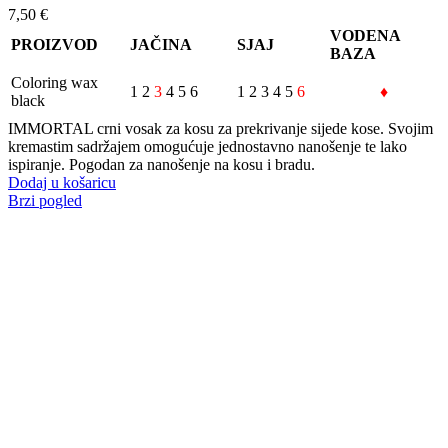
7,50
€
VODENA
PROIZVOD
JAČINA
SJAJ
BAZA
Coloring wax
1 2
3
4 5 6
1 2
3
4 5
6
♦
black
IMMORTAL crni vosak za kosu za prekrivanje sijede kose. Svojim
kremastim sadržajem omogućuje jednostavno nanošenje te lako
ispiranje. Pogodan za nanošenje na kosu i bradu.
Dodaj u košaricu
Brzi pogled