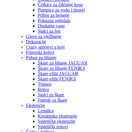
Četkice za čišćenje kose
Pumpice za vodu i dozeri
Pribor za bojanje
Pokazna ogledala
Digitalne vage
Stalci za fen
Glave za vježbanje
Dekoracije
Crazy sprejevi u boji
Frizerski koferi
Pribor za šišanje
Škare za šišanje JAGUAR
Škare za šišanje FENIKS
Škare efilir JAGUAR
Škare efilir FENIKS
Trimeri
Britve
Stalci za škare
Futrole za škare
Ekstenzije
Lemilice
Keratinske ekstenzije
Sintetičke ekstenzije
Sintetički repovi
Četke i češljevi