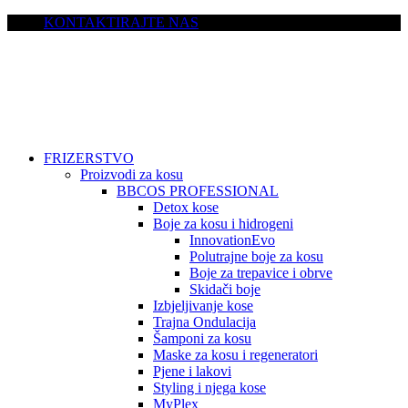
KONTAKTIRAJTE NAS
FRIZERSTVO
Proizvodi za kosu
BBCOS PROFESSIONAL
Detox kose
Boje za kosu i hidrogeni
InnovationEvo
Polutrajne boje za kosu
Boje za trepavice i obrve
Skidači boje
Izbjeljivanje kose
Trajna Ondulacija
Šamponi za kosu
Maske za kosu i regeneratori
Pjene i lakovi
Styling i njega kose
MyPlex