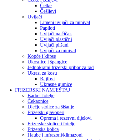
Četke
Češljevi
Uvijači
Limeni uvijači za minival
Papiloti
Uvijači na čičak
Uvijači plastični
Uvijači plišani
Uvijači za minival
Kopče i klipse
Ukosnice i špangice
Jednokratni frizerski pribor za rad
Ukrasi za kosu
Rajfovi
Ukrasne gumice
FRIZERSKI NAMJEŠTAJ
Barber fotelje
Čekaonice
Dječje stolice za šišanje
Frizerski glavoperi
Oprema i rezervni dijelovi
Frizerske stolice i fotelje
Frizerska kolica
Haube i infrazoni/klimazoni