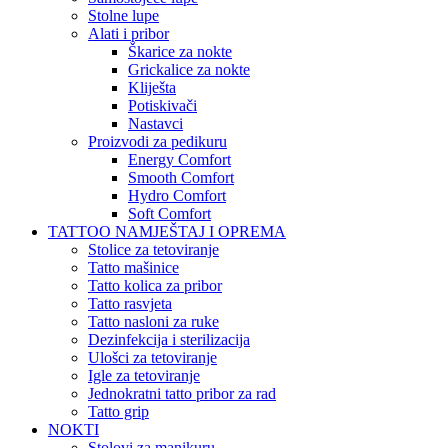
Stolne lupe
Alati i pribor
Škarice za nokte
Grickalice za nokte
Kliješta
Potiskivači
Nastavci
Proizvodi za pedikuru
Energy Comfort
Smooth Comfort
Hydro Comfort
Soft Comfort
TATTOO NAMJEŠTAJ I OPREMA
Stolice za tetoviranje
Tatto mašinice
Tatto kolica za pribor
Tatto rasvjeta
Tatto nasloni za ruke
Dezinfekcija i sterilizacija
Ulošci za tetoviranje
Igle za tetoviranje
Jednokratni tatto pribor za rad
Tatto grip
NOKTI
Stolovi za manikuru