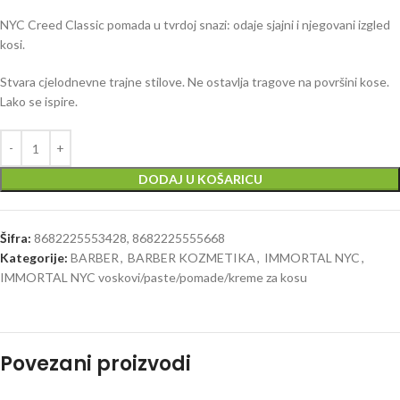
NYC Creed Classic pomada u tvrdoj snazi: odaje sjajni i njegovani izgled
kosi.
Stvara cjelodnevne trajne stilove.
Ne ostavlja tragove na površini kose.
Lako se ispire.
DODAJ U KOŠARICU
Šifra:
8682225553428, 8682225555668
Kategorije:
BARBER
,
BARBER KOZMETIKA
,
IMMORTAL NYC
,
IMMORTAL NYC voskovi/paste/pomade/kreme za kosu
Povezani proizvodi