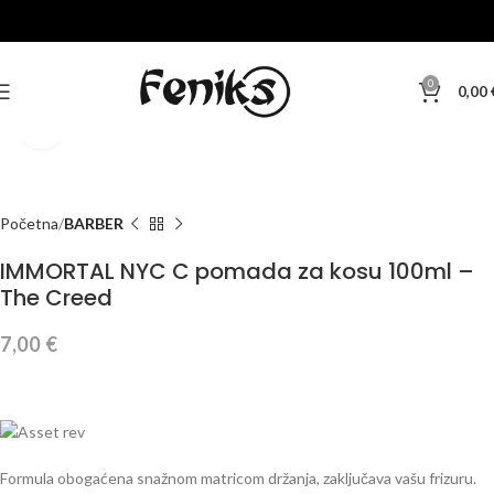
0
0,00
Klikni za veću sliku
Početna
BARBER
IMMORTAL NYC C pomada za kosu 100ml –
The Creed
7,00
€
Formula obogaćena snažnom matricom držanja, zaključava vašu frizuru.