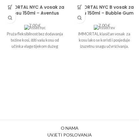
IMMORTAL NYC A vosak za
IMMORTAL NYC B vosak za
kosu 150ml – Aventus
kosu 150ml – Bubble Gum
7,00
€
7,00
€
Pruža fleksibilnost bez dodavanja
IMMORTAL klasičan vosak za
težine kosi, štiti vašu kosu od
kosu lako se koristi i posjeduje
učinka vlage tijekom dužeg
izuzetnu snagu učvršćivanja.
vremenskog razdoblja, omogućuje
Stvorite elegantan, ekstra sjajan
vam stvaranje modnih stilova
look i dajte svojoj kosi moderan
stvaranjem savršenih tekstura,
izgled. Ne sadrži
alkohol i
zahvaljujući posebnim sadržajima.
parabene.
Miris žvakače gume!
O NAMA
UVJETI POSLOVANJA