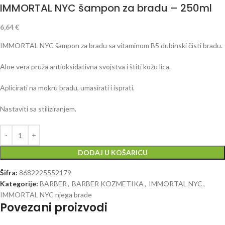
IMMORTAL NYC šampon za bradu – 250ml
6,64
€
IMMORTAL NYC šampon za bradu sa vitaminom B5 dubinski čisti bradu.
Aloe vera pruža antioksidativna svojstva i štiti kožu lica.
Aplicirati na mokru bradu, umasirati i isprati.
Nastaviti sa stiliziranjem.
DODAJ U KOŠARICU
Šifra:
8682225552179
Kategorije:
BARBER
,
BARBER KOZMETIKA
,
IMMORTAL NYC
,
IMMORTAL NYC njega brade
Povezani proizvodi