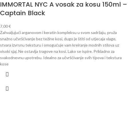
IMMORTAL NYC A vosak za kosu 150ml –
Captain Black
7,00
€
Zahvaljujući arganovom i keratin kompleksu u svom sadržaju, pruža
snažno učvršćivanje bez težine kosi, dugo je štiti od utjecaja vlage,
stvara izvrsnu teksturu i omogućuje vam kreiranje modnih stilova uz
visoki sjaj. Ne ostavlja tragove na kosi. Lako se ispire. Prikladno za
svakodnevnu upotrebu. Idealno za učvršćivanje svih tipova i tekstura
kose