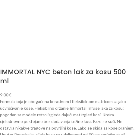
IMMORTAL NYC beton lak za kosu 500
ml
9,00
€
Formula koja je obogaćena keratinom i fleksibilnom matricom za jako
učvršćivanje kose.
Fleksibilno držanje Immortal Infuse laka za kosu:
pogodan za modele retro izgleda dajući mat izgled kosi.
Kreira
cjelodnevno postojano bez dodavanja težine kosi.
Brzo se suši.
Ne
ostavlja nikakve tragove na površini kose.
Lako se skida sa kose pranjem.
Upute: Poprskajte cijelu kosu sa udaljenosti od 30 cm sprječavajući