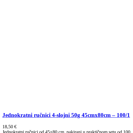
Jednokratni ručnici 4-slojni 50g 45cmx80cm – 100/1
18,50
€
Jednokratni ručnici od 45×80 cm, pakirani u praktičnom setu od 100