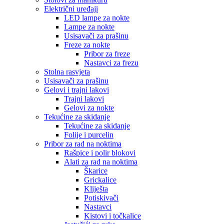
Električni uređaji
LED lampe za nokte
Lampe za nokte
Usisavači za prašinu
Freze za nokte
Pribor za freze
Nastavci za frezu
Stolna rasvjeta
Usisavači za prašinu
Gelovi i trajni lakovi
Trajni lakovi
Gelovi za nokte
Tekućine za skidanje
Tekućine za skidanje
Folije i purcelin
Pribor za rad na noktima
Rašpice i polir blokovi
Alati za rad na noktima
Škarice
Grickalice
Kliješta
Potiskivači
Nastavci
Kistovi i točkalice