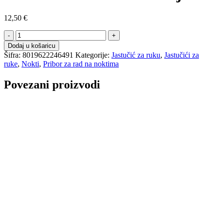
12,50
€
Jastučić
za
Dodaj u košaricu
manikuru
Šifra:
8019622246491
Kategorije:
Jastučić za ruku
,
Jastučići za
-
ruke
,
Nokti
,
Pribor za rad na noktima
bijeli
količina
Povezani proizvodi