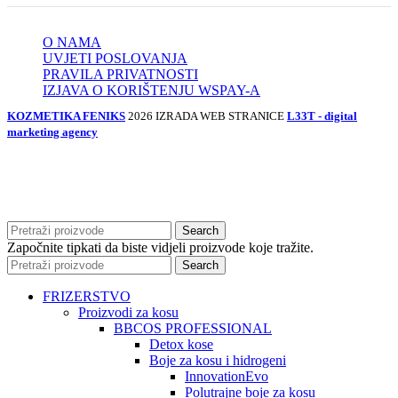
O NAMA
UVJETI POSLOVANJA
PRAVILA PRIVATNOSTI
IZJAVA O KORIŠTENJU WSPAY-A
KOZMETIKA FENIKS
2026 IZRADA WEB STRANICE
L33T - digital
marketing agency
Search
Započnite tipkati da biste vidjeli proizvode koje tražite.
Search
FRIZERSTVO
Proizvodi za kosu
BBCOS PROFESSIONAL
Detox kose
Boje za kosu i hidrogeni
InnovationEvo
Polutrajne boje za kosu