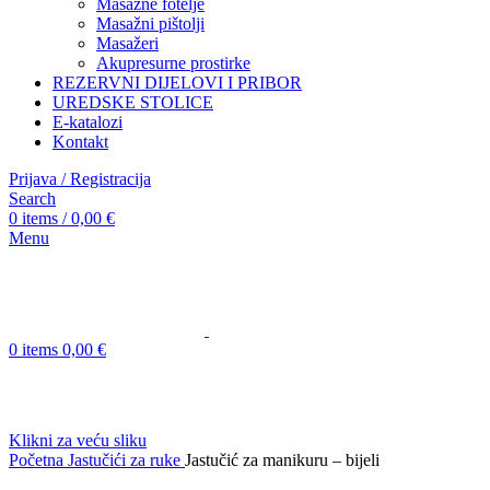
Masažne fotelje
Masažni pištolji
Masažeri
Akupresurne prostirke
REZERVNI DIJELOVI I PRIBOR
UREDSKE STOLICE
E-katalozi
Kontakt
Prijava / Registracija
Search
0
items
/
0,00
€
Menu
0
items
0,00
€
Klikni za veću sliku
Početna
Jastučići za ruke
Jastučić za manikuru – bijeli