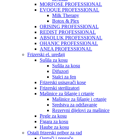
MORFOSE PROFESSIONAL
EVOQUE PROFESSIONAL
Milk Therapy
Botox & Plex
ORISING PROFESSIONAL
REDIST PROFESSIONAL
ABSOLUK PROFESSIONAL
OHANIC PROFESSIONAL
ANEA PROFESSIONAL
Frizerski el. uređaji
Sušila za kosu
Sušila za kosu
Difuzori
Stalci za fen
Frizerski usisavači kose
Frizerski sterilizatori
Mašinice za šišanje i crtanje
Mašinice za šišanje i crtanje
Sredstva za održavanje
Rezervni dijelovi za mašinice
Pegle za kosu
Figara za kosu
Haube za kosu
Ostali frizerski pribor za rad
Ogrtači i pregače