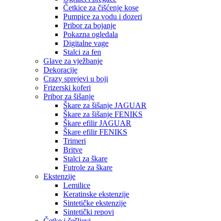
Četkice za čišćenje kose
Pumpice za vodu i dozeri
Pribor za bojanje
Pokazna ogledala
Digitalne vage
Stalci za fen
Glave za vježbanje
Dekoracije
Crazy sprejevi u boji
Frizerski koferi
Pribor za šišanje
Škare za šišanje JAGUAR
Škare za šišanje FENIKS
Škare efilir JAGUAR
Škare efilir FENIKS
Trimeri
Britve
Stalci za škare
Futrole za škare
Ekstenzije
Lemilice
Keratinske ekstenzije
Sintetičke ekstenzije
Sintetički repovi
Četke i češljevi