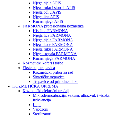
Njega tijela APIS
Njega ruku i stopala APIS
Njega očiju APIS
Njega lica APIS
Kućna njega APIS
FARMONA profesionalna kozmetika
Kiseline FARMONA
Njega lica FARMONA
Njega tijela FARMONA
Njega kose FARMONA
Njega ruku FARMONA
Njega stopala FARMONA
Kućna njega FARMONA
Kozmetički koferi i torbe
Ekstenzije trepavica
Kozmetički pribor za rad
Sintetičke trepavice
Trepavice od prirodne dlake
KOZMETIČKA OPREMA
Kozmetički električni uređaji
Mikrodermoabrazija, vakum, ultrazvuk i visoka
frekvancija
Lupe
Vapozoni
Sterilizatori