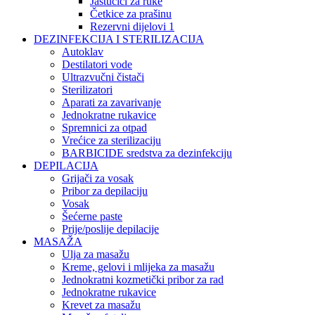
Jastučići za ruke
Četkice za prašinu
Rezervni dijelovi 1
DEZINFEKCIJA I STERILIZACIJA
Autoklav
Destilatori vode
Ultrazvučni čistači
Sterilizatori
Aparati za zavarivanje
Jednokratne rukavice
Spremnici za otpad
Vrećice za sterilizaciju
BARBICIDE sredstva za dezinfekciju
DEPILACIJA
Grijači za vosak
Pribor za depilaciju
Vosak
Šećerne paste
Prije/poslije depilacije
MASAŽA
Ulja za masažu
Kreme, gelovi i mlijeka za masažu
Jednokratni kozmetički pribor za rad
Jednokratne rukavice
Krevet za masažu