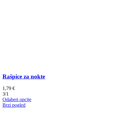
Rašpice za nokte
1,79
€
3/1
Ovaj
Odaberi opcije
proizvod
Brzi pogled
ima
više
varijanti.
Opcije
se
mogu