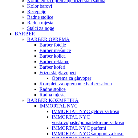
Kompleti za opremanje frizerskih salona
Kolor barovi
Recepcije
Radne stolice
Radna mjesta
Stalci za noge
BARBER
BARBER OPREMA
Barber fotelje
Barber mašinice
Barber kolica
Barber reklame
Barber koferi
Frizerski glavoperi
Oprema za glavoper
Kompleti za opremanje barber salona
Radne stolice
Radna mjesta
BARBER KOZMETIKA
IMMORTAL NYC
IMMORTAL NYC gelovi za kosu
IMMORTAL NYC
voskovi/paste/pomade/kreme za kosu
IMMORTAL NYC parfemi
IMMORTAL NYC šamponi za kosu