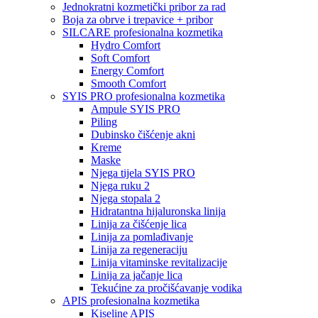
Jednokratni kozmetički pribor za rad
Boja za obrve i trepavice + pribor
SILCARE profesionalna kozmetika
Hydro Comfort
Soft Comfort
Energy Comfort
Smooth Comfort
SYIS PRO profesionalna kozmetika
Ampule SYIS PRO
Piling
Dubinsko čišćenje akni
Kreme
Maske
Njega tijela SYIS PRO
Njega ruku 2
Njega stopala 2
Hidratantna hijaluronska linija
Linija za čišćenje lica
Linija za pomlađivanje
Linija za regeneraciju
Linija vitaminske revitalizacije
Linija za jačanje lica
Tekućine za pročišćavanje vodika
APIS profesionalna kozmetika
Kiseline APIS