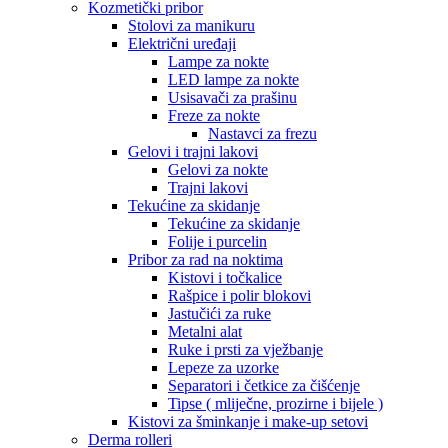
Kozmetički pribor
Stolovi za manikuru
Električni uređaji
Lampe za nokte
LED lampe za nokte
Usisavači za prašinu
Freze za nokte
Nastavci za frezu
Gelovi i trajni lakovi
Gelovi za nokte
Trajni lakovi
Tekućine za skidanje
Tekućine za skidanje
Folije i purcelin
Pribor za rad na noktima
Kistovi i točkalice
Rašpice i polir blokovi
Jastučići za ruke
Metalni alat
Ruke i prsti za vježbanje
Lepeze za uzorke
Separatori i četkice za čišćenje
Tipse ( mliječne, prozirne i bijele )
Kistovi za šminkanje i make-up setovi
Derma rolleri