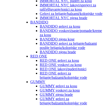
IMMORTAL NYC puderi za kosu
IMMORTAL NYC lakovi/sprejevi za
raščešljavanje/tonici za kosu
Gelovi za brijanje/balzami/kolonjske vode
IMMORTAL NYC njega brade
BANDIDO
BANDIDO gelovi za kosu
BANDIDO voskovi/paste/pomade/kreme
za kosu
BANDIDO njega kose
BANDIDO gelovi za brijanje/balzami
poslije brijanja/kolonjske vode
BANDIDO njega brade
RED ONE
RED ONE gelovi za kosu
RED ONE voskovi za kosu
RED ONE lakovi/puderi/tonici
RED ONE gelovi za
brijanje/balzami/kolonjske vode
GUMMY
GUMMY gelovi za kosu
GUMMY voskovi za kosu
GUMMY njega brade
GUMMY gelovi za
brijanje/balzami/kolonjske vode