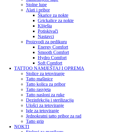
Stolne lupe
Alati i pribor
Škarice za nokte
Grickalice za nokte
Kliješta
Potiskivači
Nastavci
Proizvodi za pedikuru
Energy Comfort
Smooth Comfort
Hydro Comfort
Soft Comfort
TATTOO NAMJEŠTAJ I OPREMA
Stolice za tetoviranje
Tatto mašinice
Tatto kolica za pribor
Tatto rasvjeta
Tatto nasloni za ruke
Dezinfekcija i sterilizacija
Ulošci za tetoviranje
Igle za tetoviranje
Jednokratni tatto pribor za rad
Tatto grip
NOKTI
Stolovi za manikuru