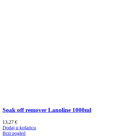
Soak off remover Lanoline 1000ml
13,27
€
Dodaj u košaricu
Brzi pogled