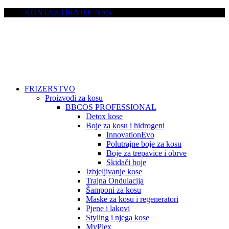
KONTAKTIRAJTE NAS
FRIZERSTVO
Proizvodi za kosu
BBCOS PROFESSIONAL
Detox kose
Boje za kosu i hidrogeni
InnovationEvo
Polutrajne boje za kosu
Boje za trepavice i obrve
Skidači boje
Izbjeljivanje kose
Trajna Ondulacija
Šamponi za kosu
Maske za kosu i regeneratori
Pjene i lakovi
Styling i njega kose
MyPlex