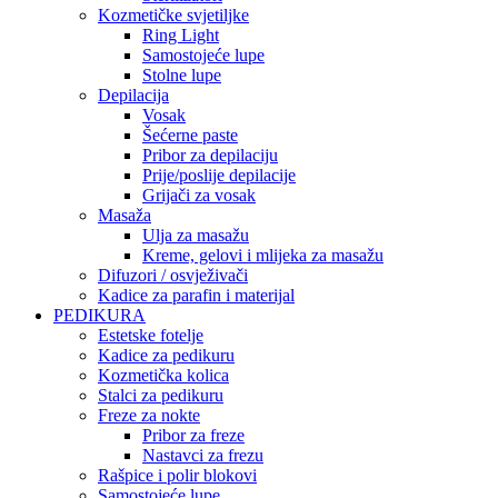
Kozmetičke svjetiljke
Ring Light
Samostojeće lupe
Stolne lupe
Depilacija
Vosak
Šećerne paste
Pribor za depilaciju
Prije/poslije depilacije
Grijači za vosak
Masaža
Ulja za masažu
Kreme, gelovi i mlijeka za masažu
Difuzori / osvježivači
Kadice za parafin i materijal
PEDIKURA
Estetske fotelje
Kadice za pedikuru
Kozmetička kolica
Stalci za pedikuru
Freze za nokte
Pribor za freze
Nastavci za frezu
Rašpice i polir blokovi
Samostojeće lupe