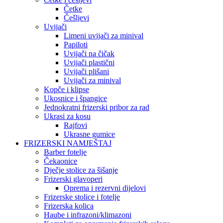
Četke
Češljevi
Uvijači
Limeni uvijači za minival
Papiloti
Uvijači na čičak
Uvijači plastični
Uvijači plišani
Uvijači za minival
Kopče i klipse
Ukosnice i špangice
Jednokratni frizerski pribor za rad
Ukrasi za kosu
Rajfovi
Ukrasne gumice
FRIZERSKI NAMJEŠTAJ
Barber fotelje
Čekaonice
Dječje stolice za šišanje
Frizerski glavoperi
Oprema i rezervni dijelovi
Frizerske stolice i fotelje
Frizerska kolica
Haube i infrazoni/klimazoni