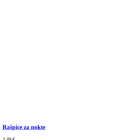
Rašpice za nokte
2,49
€