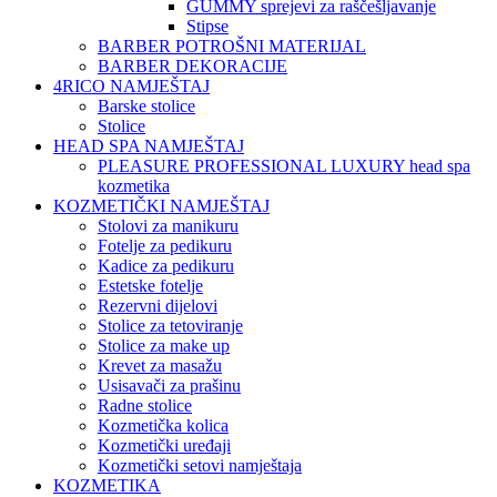
GUMMY sprejevi za raščešljavanje
Stipse
BARBER POTROŠNI MATERIJAL
BARBER DEKORACIJE
4RICO NAMJEŠTAJ
Barske stolice
Stolice
HEAD SPA NAMJEŠTAJ
PLEASURE PROFESSIONAL LUXURY head spa
kozmetika
KOZMETIČKI NAMJEŠTAJ
Stolovi za manikuru
Fotelje za pedikuru
Kadice za pedikuru
Estetske fotelje
Rezervni dijelovi
Stolice za tetoviranje
Stolice za make up
Krevet za masažu
Usisavači za prašinu
Radne stolice
Kozmetička kolica
Kozmetički uređaji
Kozmetički setovi namještaja
KOZMETIKA