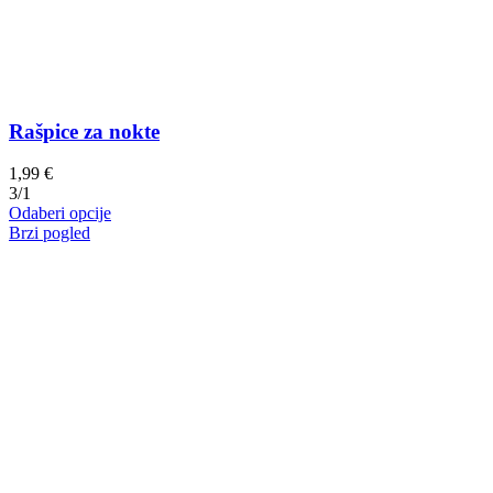
Rašpice za nokte
1,99
€
3/1
Ovaj
Odaberi opcije
proizvod
Brzi pogled
ima
više
varijanti.
Opcije
se
mogu
odabrati
na
stranici
proizvoda