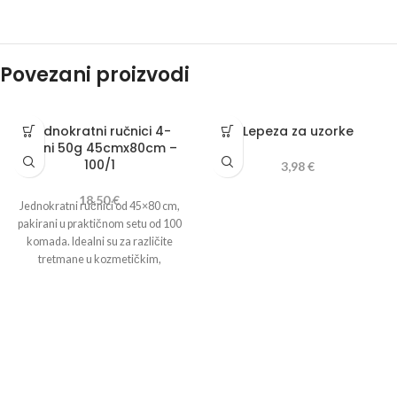
Povezani proizvodi
Jednokratni ručnici 4-
Lepeza za uzorke
slojni 50g 45cmx80cm –
100/1
3,98
€
18,50
€
Jednokratni ručnici od 45×80 cm,
pakirani u praktičnom setu od 100
komada. Idealni su za različite
tretmane u kozmetičkim,
frizerskim , pedikerskim i
medicinskim salonima, pružajući
visoku higijenu i udobnost.