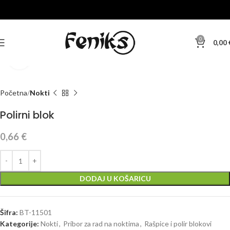
0
0,00
Klikni za veću sliku
Početna
Nokti
Polirni blok
0,66
€
DODAJ U KOŠARICU
Šifra:
BT-11501
Kategorije:
Nokti
,
Pribor za rad na noktima
,
Rašpice i polir blokovi