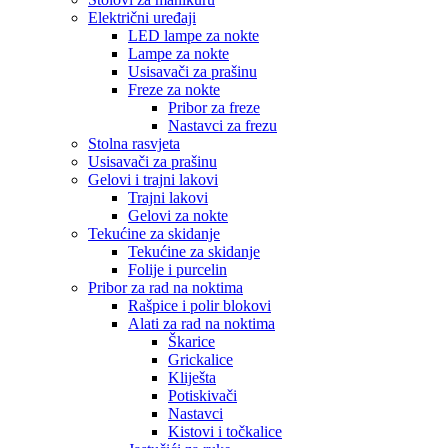
Električni uređaji
LED lampe za nokte
Lampe za nokte
Usisavači za prašinu
Freze za nokte
Pribor za freze
Nastavci za frezu
Stolna rasvjeta
Usisavači za prašinu
Gelovi i trajni lakovi
Trajni lakovi
Gelovi za nokte
Tekućine za skidanje
Tekućine za skidanje
Folije i purcelin
Pribor za rad na noktima
Rašpice i polir blokovi
Alati za rad na noktima
Škarice
Grickalice
Kliješta
Potiskivači
Nastavci
Kistovi i točkalice