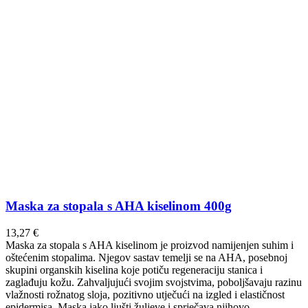
Maska za stopala s AHA kiselinom 400g
13,27
€
Maska za stopala s AHA kiselinom je proizvod namijenjen suhim i
oštećenim stopalima. Njegov sastav temelji se na AHA, posebnoj
skupini organskih kiselina koje potiču regeneraciju stanica i
zaglađuju kožu. Zahvaljujući svojim svojstvima, poboljšavaju razinu
vlažnosti rožnatog sloja, pozitivno utječući na izgled i elastičnost
epidermisa. Maska jako ljušti žuljeve i sprječava njihovo