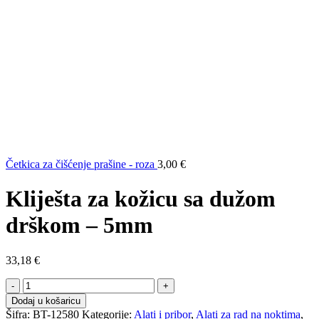
Četkica za čišćenje prašine - roza
3,00
€
Kliješta za kožicu sa dužom
drškom – 5mm
33,18
€
Kliješta
za
Dodaj u košaricu
kožicu
Šifra:
BT-12580
Kategorije:
Alati i pribor
,
Alati za rad na noktima
,