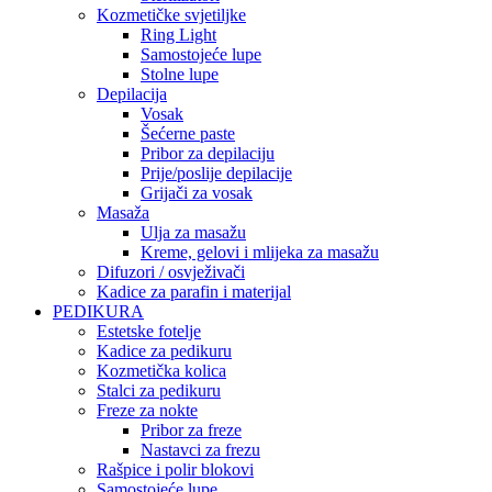
Kozmetičke svjetiljke
Ring Light
Samostojeće lupe
Stolne lupe
Depilacija
Vosak
Šećerne paste
Pribor za depilaciju
Prije/poslije depilacije
Grijači za vosak
Masaža
Ulja za masažu
Kreme, gelovi i mlijeka za masažu
Difuzori / osvježivači
Kadice za parafin i materijal
PEDIKURA
Estetske fotelje
Kadice za pedikuru
Kozmetička kolica
Stalci za pedikuru
Freze za nokte
Pribor za freze
Nastavci za frezu
Rašpice i polir blokovi
Samostojeće lupe