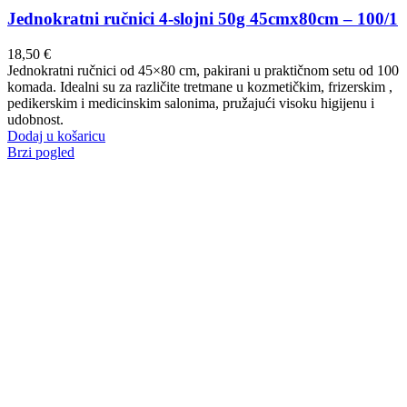
Jednokratni ručnici 4-slojni 50g 45cmx80cm – 100/1
18,50
€
Jednokratni ručnici od 45×80 cm, pakirani u praktičnom setu od 100
komada. Idealni su za različite tretmane u kozmetičkim, frizerskim ,
pedikerskim i medicinskim salonima, pružajući visoku higijenu i
udobnost.
Dodaj u košaricu
Brzi pogled