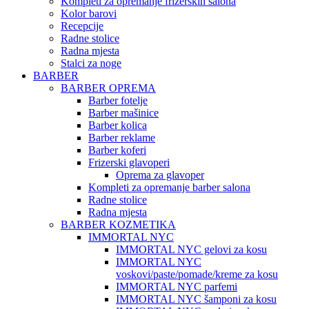
Kompleti za opremanje frizerskih salona
Kolor barovi
Recepcije
Radne stolice
Radna mjesta
Stalci za noge
BARBER
BARBER OPREMA
Barber fotelje
Barber mašinice
Barber kolica
Barber reklame
Barber koferi
Frizerski glavoperi
Oprema za glavoper
Kompleti za opremanje barber salona
Radne stolice
Radna mjesta
BARBER KOZMETIKA
IMMORTAL NYC
IMMORTAL NYC gelovi za kosu
IMMORTAL NYC
voskovi/paste/pomade/kreme za kosu
IMMORTAL NYC parfemi
IMMORTAL NYC šamponi za kosu