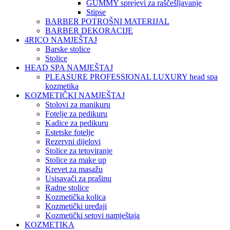
GUMMY sprejevi za raščešljavanje
Stipse
BARBER POTROŠNI MATERIJAL
BARBER DEKORACIJE
4RICO NAMJEŠTAJ
Barske stolice
Stolice
HEAD SPA NAMJEŠTAJ
PLEASURE PROFESSIONAL LUXURY head spa
kozmetika
KOZMETIČKI NAMJEŠTAJ
Stolovi za manikuru
Fotelje za pedikuru
Kadice za pedikuru
Estetske fotelje
Rezervni dijelovi
Stolice za tetoviranje
Stolice za make up
Krevet za masažu
Usisavači za prašinu
Radne stolice
Kozmetička kolica
Kozmetički uređaji
Kozmetički setovi namještaja
KOZMETIKA