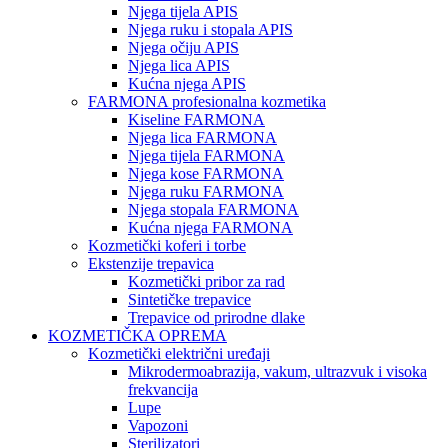
Njega tijela APIS
Njega ruku i stopala APIS
Njega očiju APIS
Njega lica APIS
Kućna njega APIS
FARMONA profesionalna kozmetika
Kiseline FARMONA
Njega lica FARMONA
Njega tijela FARMONA
Njega kose FARMONA
Njega ruku FARMONA
Njega stopala FARMONA
Kućna njega FARMONA
Kozmetički koferi i torbe
Ekstenzije trepavica
Kozmetički pribor za rad
Sintetičke trepavice
Trepavice od prirodne dlake
KOZMETIČKA OPREMA
Kozmetički električni uređaji
Mikrodermoabrazija, vakum, ultrazvuk i visoka
frekvancija
Lupe
Vapozoni
Sterilizatori