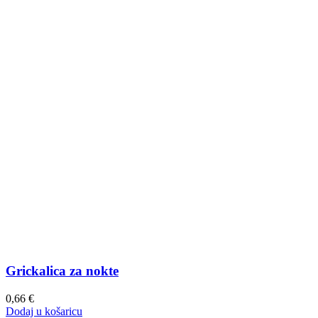
Grickalica za nokte
0,66
€
Dodaj u košaricu