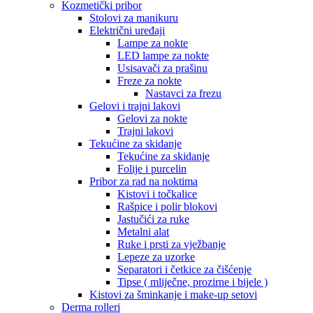
Kozmetički pribor
Stolovi za manikuru
Električni uređaji
Lampe za nokte
LED lampe za nokte
Usisavači za prašinu
Freze za nokte
Nastavci za frezu
Gelovi i trajni lakovi
Gelovi za nokte
Trajni lakovi
Tekućine za skidanje
Tekućine za skidanje
Folije i purcelin
Pribor za rad na noktima
Kistovi i točkalice
Rašpice i polir blokovi
Jastučići za ruke
Metalni alat
Ruke i prsti za vježbanje
Lepeze za uzorke
Separatori i četkice za čišćenje
Tipse ( mliječne, prozirne i bijele )
Kistovi za šminkanje i make-up setovi
Derma rolleri