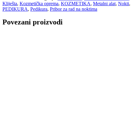
sa
Kliješta
,
Kozmetička oprema
,
KOZMETIKA
,
Metalni alat
,
Nokti
,
dužom
PEDIKURA
,
Pedikura
,
Pribor za rad na noktima
drškom
-
Povezani proizvodi
5mm
količina