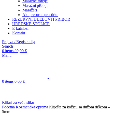
Masažne fotelje
Masažni pištolji
Masažeri
Akupresurne prostirke
REZERVNI DIJELOVI I PRIBOR
UREDSKE STOLICE
E-katalozi
Kontakt
Prijava / Registracija
Search
0
items
/
0,00
€
Menu
0
items
0,00
€
Klikni za veću sliku
Početna
Kozmetička oprema
Kliješta za kožicu sa dužom drškom –
5mm