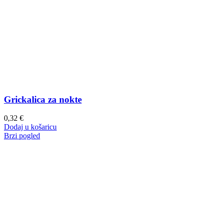
Grickalica za nokte
0,32
€
Dodaj u košaricu
Brzi pogled