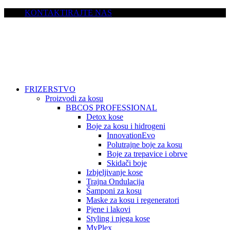
KONTAKTIRAJTE NAS
FRIZERSTVO
Proizvodi za kosu
BBCOS PROFESSIONAL
Detox kose
Boje za kosu i hidrogeni
InnovationEvo
Polutrajne boje za kosu
Boje za trepavice i obrve
Skidači boje
Izbjeljivanje kose
Trajna Ondulacija
Šamponi za kosu
Maske za kosu i regeneratori
Pjene i lakovi
Styling i njega kose
MyPlex