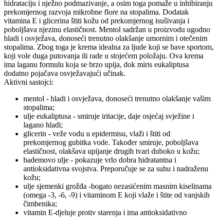
hidrataciju i nježno podmazivanje, a osim toga pomaže u inhibiranju
prekomjernog razvoja mikrobne flore na stopalima. Dodatak
vitamina E i glicerina štiti kožu od prekomjernog isušivanja i
poboljšava njezinu elastičnost. Mentol sadržan u proizvodu ugodno
hladi i osvježava, donoseći trenutno olakšanje umornim i otečenim
stopalima. Zbog toga je krema idealna za ljude koji se bave sportom,
koji vole duga putovanja ili rade u stojećem položaju. Ova krema
ima laganu formulu koja se brzo upija, dok miris eukaliptusa
dodatno pojačava osvježavajući učinak.
Aktivni sastojci:
mentol - hladi i osvježava, donoseći trenutno olakšanje vašim
stopalima;
ulje eukaliptusa - smiruje iritacije, daje osjećaj svježine i
lagano hladi;
glicerin - veže vodu u epidermisu, vlaži i štiti od
prekomjernog gubitka vode. Također smiruje, poboljšava
elastičnost, olakšava upijanje drugih tvari duboko u kožu;
bademovo ulje - pokazuje vrlo dobra hidratantna i
antioksidativna svojstva. Preporučuje se za suhu i nadraženu
kožu;
ulje sjemenki grožđa -bogato nezasićenim masnim kiselinama
(omega -3, -6, -9) i vitaminom E koji vlaže i štite od vanjskih
čimbenika;
vitamin E-djeluje protiv starenja i ima antioksidativno