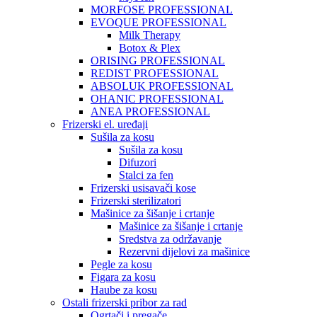
MORFOSE PROFESSIONAL
EVOQUE PROFESSIONAL
Milk Therapy
Botox & Plex
ORISING PROFESSIONAL
REDIST PROFESSIONAL
ABSOLUK PROFESSIONAL
OHANIC PROFESSIONAL
ANEA PROFESSIONAL
Frizerski el. uređaji
Sušila za kosu
Sušila za kosu
Difuzori
Stalci za fen
Frizerski usisavači kose
Frizerski sterilizatori
Mašinice za šišanje i crtanje
Mašinice za šišanje i crtanje
Sredstva za održavanje
Rezervni dijelovi za mašinice
Pegle za kosu
Figara za kosu
Haube za kosu
Ostali frizerski pribor za rad
Ogrtači i pregače