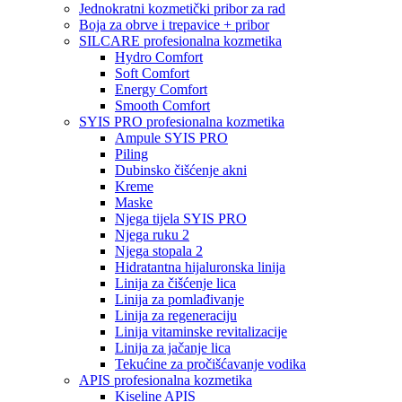
Jednokratni kozmetički pribor za rad
Boja za obrve i trepavice + pribor
SILCARE profesionalna kozmetika
Hydro Comfort
Soft Comfort
Energy Comfort
Smooth Comfort
SYIS PRO profesionalna kozmetika
Ampule SYIS PRO
Piling
Dubinsko čišćenje akni
Kreme
Maske
Njega tijela SYIS PRO
Njega ruku 2
Njega stopala 2
Hidratantna hijaluronska linija
Linija za čišćenje lica
Linija za pomlađivanje
Linija za regeneraciju
Linija vitaminske revitalizacije
Linija za jačanje lica
Tekućine za pročišćavanje vodika
APIS profesionalna kozmetika
Kiseline APIS