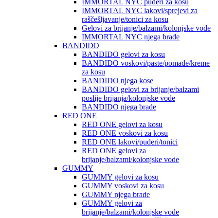
IMMORTAL NYC puderi za kosu
IMMORTAL NYC lakovi/sprejevi za
raščešljavanje/tonici za kosu
Gelovi za brijanje/balzami/kolonjske vode
IMMORTAL NYC njega brade
BANDIDO
BANDIDO gelovi za kosu
BANDIDO voskovi/paste/pomade/kreme
za kosu
BANDIDO njega kose
BANDIDO gelovi za brijanje/balzami
poslije brijanja/kolonjske vode
BANDIDO njega brade
RED ONE
RED ONE gelovi za kosu
RED ONE voskovi za kosu
RED ONE lakovi/puderi/tonici
RED ONE gelovi za
brijanje/balzami/kolonjske vode
GUMMY
GUMMY gelovi za kosu
GUMMY voskovi za kosu
GUMMY njega brade
GUMMY gelovi za
brijanje/balzami/kolonjske vode