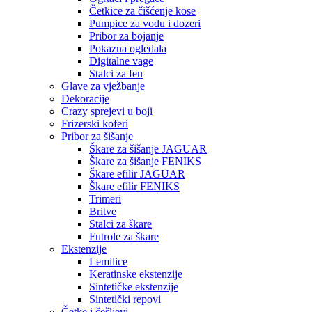
Četkice za čišćenje kose
Pumpice za vodu i dozeri
Pribor za bojanje
Pokazna ogledala
Digitalne vage
Stalci za fen
Glave za vježbanje
Dekoracije
Crazy sprejevi u boji
Frizerski koferi
Pribor za šišanje
Škare za šišanje JAGUAR
Škare za šišanje FENIKS
Škare efilir JAGUAR
Škare efilir FENIKS
Trimeri
Britve
Stalci za škare
Futrole za škare
Ekstenzije
Lemilice
Keratinske ekstenzije
Sintetičke ekstenzije
Sintetički repovi
Četke i češljevi