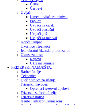
Četke
Češljevi
Uvijači
Limeni uvijači za minival
Papiloti
Uvijači na čičak
Uvijači plastični
Uvijači plišani
Uvijači za minival
Kopče i klipse
Ukosnice i špangice
Jednokratni frizerski pribor za rad
Ukrasi za kosu
Rajfovi
Ukrasne gumice
FRIZERSKI NAMJEŠTAJ
Barber fotelje
Čekaonice
Dječje stolice za šišanje
Frizerski glavoperi
Oprema i rezervni dijelovi
Frizerske stolice i fotelje
Frizerska kolica
Haube i infrazoni/klimazoni