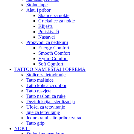
Stolne lupe
Alati i pribor
Škarice za nokte
Grickalice za nokte
Kliješta
Potiskivači
Nastavci
Proizvodi za pedikuru
Energy Comfort
Smooth Comfort
Hydro Comfort
Soft Comfort
TATTOO NAMJEŠTAJ I OPREMA
Stolice za tetoviranje
Tatto mašinice
Tatto kolica za pribor
Tatto rasvjeta
Tatto nasloni za ruke
Dezinfekcija i sterilizacija
Ulošci za tetoviranje
Igle za tetoviranje
Jednokratni tatto pribor za rad
Tatto grip
NOKTI
Stolovi za manikuru