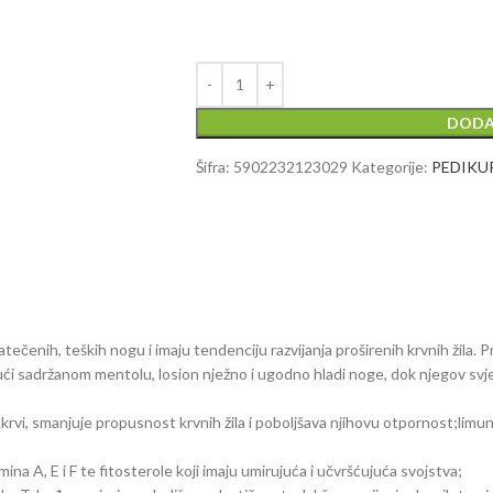
DODA
Šifra:
5902232123029
Kategorije:
PEDIKU
tečenih, teških nogu i imaju tendenciju razvijanja proširenih krvnih žila.
ujući sadržanom mentolu, losion nježno i ugodno hladi noge, dok njegov svje
u krvi, smanjuje propusnost krvnih žila i poboljšava njihovu otpornost;limun 
ina A, E i F te fitosterole koji imaju umirujuća i učvršćujuća svojstva;