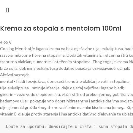
Krema za stopala s mentolom 100ml
4,65
€
Cooling Menthol je lagana krema na bazi mješavine ulja: eukaliptusa, bad
razvoja mikrobne flore na stopalima. Dodatak vitamina E i glicerina štiti
trenutno olakšanje umornim i otečenim stopalima. Zbog toga je krema idea
brzo upija, dok miris eukaliptusa dodatno pojačava osvježavajući učinak.
Aktivni sastojci:
mentol - hladi i osvježava, donoseći trenutno olakšanje vašim stopalima;
ulje eukaliptusa - smiruje iritacije, daje osjećaj svježine i lagano hladi;
glicerin - veže vodu u epidermisu, vlaži i štiti od prekomjernog gubitka v
bademovo ulje - pokazuje vrlo dobra hidratantna i antioksidativna svojst
ulje sjemenki grožđa -bogato nezasićenim masnim kiselinama (omega -3, -6, 
vitamin E-djeluje protiv starenja i ima antioksidativno djelovanje te ublažav
Upute za uporabu: Umasirajte u čista i suha stopala d