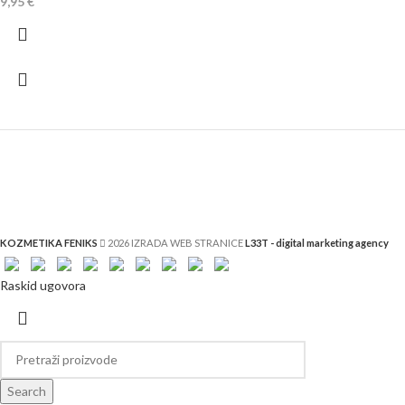
9,95
€
KOZMETIKA FENIKS
2026 IZRADA WEB STRANICE
L33T - digital marketing agency
Raskid ugovora
Search