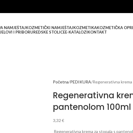
PA NAMJEŠTAJ
KOZMETIČKI NAMJEŠTAJ
KOZMETIKA
KOZMETIČKA OPR
JELOVI I PRIBOR
UREDSKE STOLICE
E-KATALOZI
KONTAKT
Početna
PEDIKURA
Regenerativna krema 
Regenerativna kre
pantenolom 100ml
3,32
€
Regenerativna krema za stopala s pantenolom