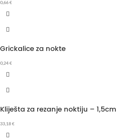
0,66
€
Grickalice za nokte
0,24
€
Kliješta za rezanje noktiju – 1,5cm
33,18
€