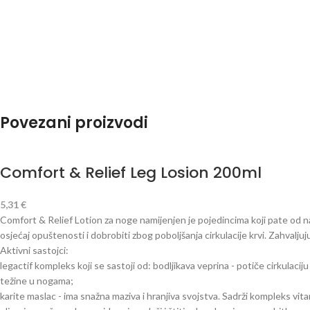
Povezani proizvodi
Comfort & Relief Leg Losion 200ml
5,31
€
Comfort & Relief Lotion za noge namijenjen je pojedincima koji pate od na
osjećaj opuštenosti i dobrobiti zbog poboljšanja cirkulacije krvi. Zahvalj
Aktivni sastojci:
legactif kompleks koji se sastoji od: bodljikava veprina - potiče cirkulacij
težine u nogama;
karite maslac - ima snažna maziva i hranjiva svojstva. Sadrži kompleks vitam