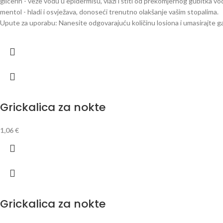
glicerin - veže vodu u epidermisu, vlaži i štiti od prekomjernog gubitka v
mentol - hladi i osvježava, donoseći trenutno olakšanje vašim stopalima.
Upute za uporabu: Nanesite odgovarajuću količinu losiona i umasirajte ga
Grickalica za nokte
1,06
€
Grickalica za nokte