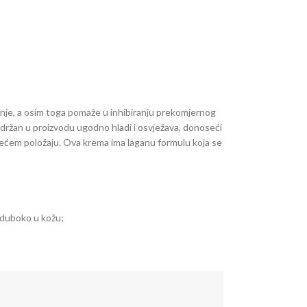
anje, a osim toga pomaže u inhibiranju prekomjernog
sadržan u proizvodu ugodno hladi i osvježava, donoseći
ojećem položaju. Ova krema ima laganu formulu koja se
i duboko u kožu;