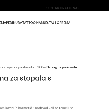
KONTAKTIRAJTE NAS
EMA
PEDIKURA
TATTOO NAMJEŠTAJ I OPREMA
za stopala s pantenolom 100ml
Natrag na proizvode
ma za stopala s
 lagani je kozmetički proizvod koji se temelji na