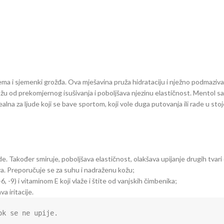
ema i sjemenki grožđa. Ova mješavina pruža hidrataciju i nježno podmaziv
 kožu od prekomjernog isušivanja i poboljšava njezinu elastičnost. Mentol 
lna za ljude koji se bave sportom, koji vole duga putovanja ili rade u st
ode. Također smiruje, poboljšava elastičnost, olakšava upijanje drugih tvar
va. Preporučuje se za suhu i nadraženu kožu;
-9) i vitaminom E koji vlaže i štite od vanjskih čimbenika;
a iritacije.
ok se ne upije.