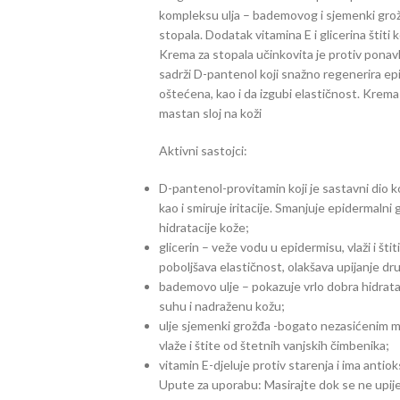
kompleksu ulja – bademovog i sjemenki grožđ
stopala. Dodatak vitamina E i glicerina štiti 
Krema za stopala učinkovita je protiv ponavlj
sadrži D-pantenol koji snažno regenerira ep
oštećena, kao i da izgubi elastičnost. Krema 
mastan sloj na koži
Aktivni sastojci:
D-pantenol-provitamin koji je sastavni dio 
kao i smiruje iritacije. Smanjuje epidermaln
hidratacije kože;
glicerin – veže vodu u epidermisu, vlaži i š
poboljšava elastičnost, olakšava upijanje dr
bademovo ulje – pokazuje vrlo dobra hidrata
suhu i nadraženu kožu;
ulje sjemenki grožđa -bogato nezasićenim mas
vlaže i štite od štetnih vanjskih čimbenika;
vitamin E-djeluje protiv starenja i ima antiok
Upute za uporabu: Masirajte dok se ne upije 