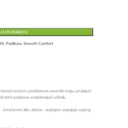
J U KOŠARICU
RA
,
Pedikura
,
Smooth Comfort
 Proizvod se bori s problemom umornih nogu, pružajući
ži miris pojačava osvježavajući učinak.
- brtvi krvne žile; zlatica - značajno smanjuje osjećaj