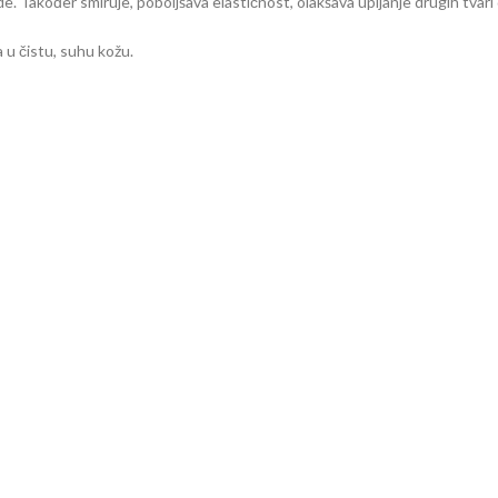
ode. Također smiruje, poboljšava elastičnost, olakšava upijanje drugih tvar
 u čistu, suhu kožu.