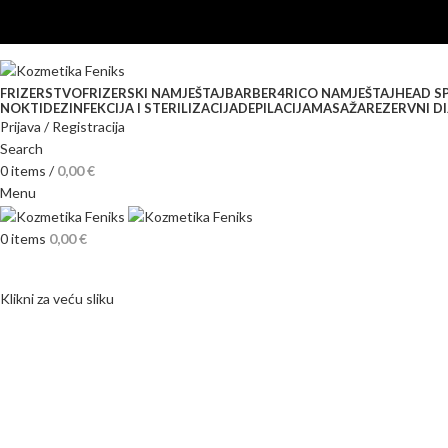
FRIZERSTVO
FRIZERSKI NAMJEŠTAJ
BARBER
4RICO NAMJEŠTAJ
HEAD S
NOKTI
DEZINFEKCIJA I STERILIZACIJA
DEPILACIJA
MASAŽA
REZERVNI DI
Prijava / Registracija
Search
0
items
/
0,00
€
Menu
0
items
0,00
€
Klikni za veću sliku