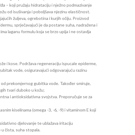
a – koji pružaju hidrataciju i nježno podmazivanje
kožu od isušivanja i poboljšava njezinu elastičnost.
ajućih žuljeva, ogrebotina i kurjih očiju. Proizvod
idermu, sprječavajući je da postane suha, nadražena i
ima laganu formulu koja se brzo upija i ne ostavlja
kože i kose. Podržava regeneraciju ispucale epiderme,
i gubitak vode, osiguravajući odgovarajuću razinu
titi od prekomjernog gubitka vode. Također smiruje,
ugih tvari duboko u kožu;
ntna i antioksidativna svojstva. Preporučuje se za
nim kiselinama (omega -3, -6, -9) i vitaminom E koji
sidativno djelovanje te ublažava iritaciju
u čista, suha stopala.