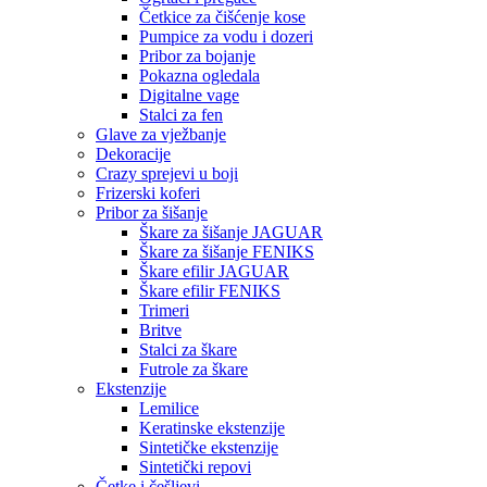
Četkice za čišćenje kose
Pumpice za vodu i dozeri
Pribor za bojanje
Pokazna ogledala
Digitalne vage
Stalci za fen
Glave za vježbanje
Dekoracije
Crazy sprejevi u boji
Frizerski koferi
Pribor za šišanje
Škare za šišanje JAGUAR
Škare za šišanje FENIKS
Škare efilir JAGUAR
Škare efilir FENIKS
Trimeri
Britve
Stalci za škare
Futrole za škare
Ekstenzije
Lemilice
Keratinske ekstenzije
Sintetičke ekstenzije
Sintetički repovi
Četke i češljevi