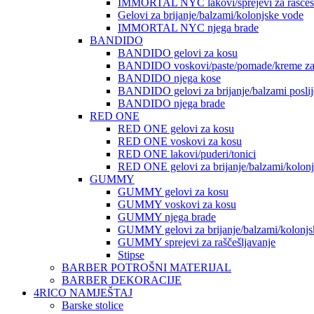
IMMORTAL NYC lakovi/sprejevi za raščešlj
Gelovi za brijanje/balzami/kolonjske vode
IMMORTAL NYC njega brade
BANDIDO
BANDIDO gelovi za kosu
BANDIDO voskovi/paste/pomade/kreme za
BANDIDO njega kose
BANDIDO gelovi za brijanje/balzami poslije
BANDIDO njega brade
RED ONE
RED ONE gelovi za kosu
RED ONE voskovi za kosu
RED ONE lakovi/puderi/tonici
RED ONE gelovi za brijanje/balzami/kolon
GUMMY
GUMMY gelovi za kosu
GUMMY voskovi za kosu
GUMMY njega brade
GUMMY gelovi za brijanje/balzami/kolonjs
GUMMY sprejevi za raščešljavanje
Stipse
BARBER POTROŠNI MATERIJAL
BARBER DEKORACIJE
4RICO NAMJEŠTAJ
Barske stolice