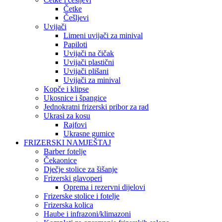
Četke
Češljevi
Uvijači
Limeni uvijači za minival
Papiloti
Uvijači na čičak
Uvijači plastični
Uvijači plišani
Uvijači za minival
Kopče i klipse
Ukosnice i špangice
Jednokratni frizerski pribor za rad
Ukrasi za kosu
Rajfovi
Ukrasne gumice
FRIZERSKI NAMJEŠTAJ
Barber fotelje
Čekaonice
Dječje stolice za šišanje
Frizerski glavoperi
Oprema i rezervni dijelovi
Frizerske stolice i fotelje
Frizerska kolica
Haube i infrazoni/klimazoni