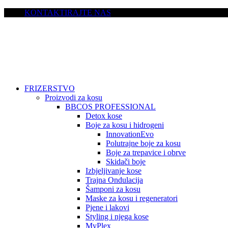
KONTAKTIRAJTE NAS
FRIZERSTVO
Proizvodi za kosu
BBCOS PROFESSIONAL
Detox kose
Boje za kosu i hidrogeni
InnovationEvo
Polutrajne boje za kosu
Boje za trepavice i obrve
Skidači boje
Izbjeljivanje kose
Trajna Ondulacija
Šamponi za kosu
Maske za kosu i regeneratori
Pjene i lakovi
Styling i njega kose
MyPlex