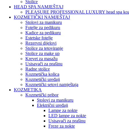
Stolice
HEAD SPA NAMJEŠTAJ
PLEASURE PROFESSIONAL LUXURY head spa koz
KOZMETIČKI NAMJEŠTAJ
Stolovi za manikuru
Fotelje za pedikuru
Kadice za pedikuru
Estetske fotelje
Rezervni dijelovi
Stolice za tetoviranje
Stolice za make up
Krevet za masažu
Usisavači za prašinu
Radne stolice
Kozmetička kolica
Kozmetički uređaji
Kozmetički setovi namještaja
KOZMETIKA
Kozmetički pribor
Stolovi za manikuru
Električni uređaji
Lampe za nokte
LED lampe za nokte
Usisavači za prašinu
Freze za nokte