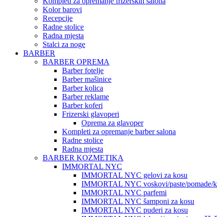
Kompleti za opremanje frizerskih salona
Kolor barovi
Recepcije
Radne stolice
Radna mjesta
Stalci za noge
BARBER
BARBER OPREMA
Barber fotelje
Barber mašinice
Barber kolica
Barber reklame
Barber koferi
Frizerski glavoperi
Oprema za glavoper
Kompleti za opremanje barber salona
Radne stolice
Radna mjesta
BARBER KOZMETIKA
IMMORTAL NYC
IMMORTAL NYC gelovi za kosu
IMMORTAL NYC voskovi/paste/pomade/kr
IMMORTAL NYC parfemi
IMMORTAL NYC šamponi za kosu
IMMORTAL NYC puderi za kosu