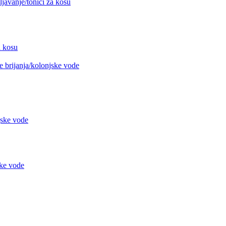
avanje/tonici za kosu
 kosu
 brijanja/kolonjske vode
jske vode
ke vode