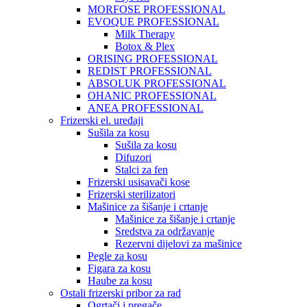
MORFOSE PROFESSIONAL
EVOQUE PROFESSIONAL
Milk Therapy
Botox & Plex
ORISING PROFESSIONAL
REDIST PROFESSIONAL
ABSOLUK PROFESSIONAL
OHANIC PROFESSIONAL
ANEA PROFESSIONAL
Frizerski el. uređaji
Sušila za kosu
Sušila za kosu
Difuzori
Stalci za fen
Frizerski usisavači kose
Frizerski sterilizatori
Mašinice za šišanje i crtanje
Mašinice za šišanje i crtanje
Sredstva za održavanje
Rezervni dijelovi za mašinice
Pegle za kosu
Figara za kosu
Haube za kosu
Ostali frizerski pribor za rad
Ogrtači i pregače