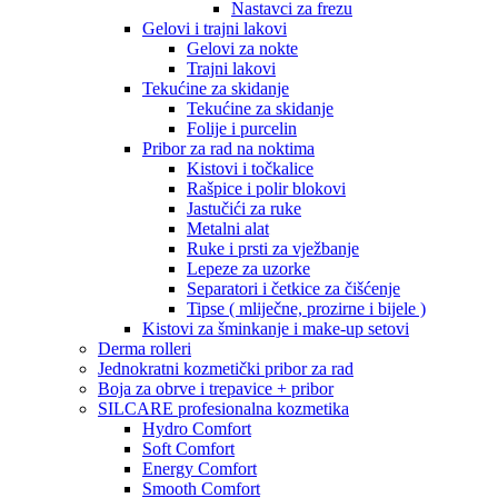
Nastavci za frezu
Gelovi i trajni lakovi
Gelovi za nokte
Trajni lakovi
Tekućine za skidanje
Tekućine za skidanje
Folije i purcelin
Pribor za rad na noktima
Kistovi i točkalice
Rašpice i polir blokovi
Jastučići za ruke
Metalni alat
Ruke i prsti za vježbanje
Lepeze za uzorke
Separatori i četkice za čišćenje
Tipse ( mliječne, prozirne i bijele )
Kistovi za šminkanje i make-up setovi
Derma rolleri
Jednokratni kozmetički pribor za rad
Boja za obrve i trepavice + pribor
SILCARE profesionalna kozmetika
Hydro Comfort
Soft Comfort
Energy Comfort
Smooth Comfort