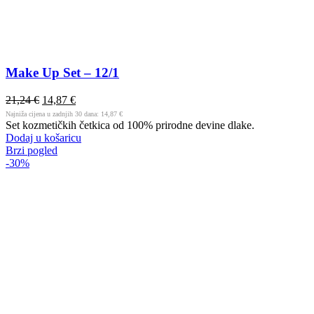
Make Up Set – 12/1
21,24
€
14,87
€
Najniža cijena u zadnjih 30 dana:
14,87
€
Set kozmetičkih četkica od 100% prirodne devine dlake.
Dodaj u košaricu
Brzi pogled
-30%