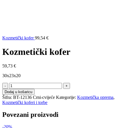
Kozmetički kofer
99,54
€
Kozmetički kofer
59,73
€
30x23x20
Kozmetički
kofer
Dodaj u košaricu
količina
Šifra:
BT-12136 Crni-cvijeće
Kategorije:
Kozmetička oprema
,
Kozmetički koferi i torbe
Povezani proizvodi
-20%