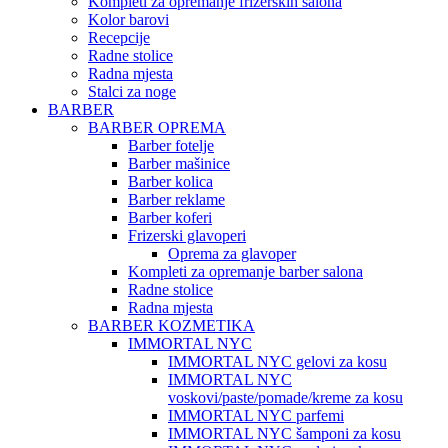
Kompleti za opremanje frizerskih salona
Kolor barovi
Recepcije
Radne stolice
Radna mjesta
Stalci za noge
BARBER
BARBER OPREMA
Barber fotelje
Barber mašinice
Barber kolica
Barber reklame
Barber koferi
Frizerski glavoperi
Oprema za glavoper
Kompleti za opremanje barber salona
Radne stolice
Radna mjesta
BARBER KOZMETIKA
IMMORTAL NYC
IMMORTAL NYC gelovi za kosu
IMMORTAL NYC
voskovi/paste/pomade/kreme za kosu
IMMORTAL NYC parfemi
IMMORTAL NYC šamponi za kosu