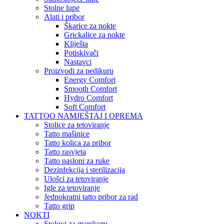
Stolne lupe
Alati i pribor
Škarice za nokte
Grickalice za nokte
Kliješta
Potiskivači
Nastavci
Proizvodi za pedikuru
Energy Comfort
Smooth Comfort
Hydro Comfort
Soft Comfort
TATTOO NAMJEŠTAJ I OPREMA
Stolice za tetoviranje
Tatto mašinice
Tatto kolica za pribor
Tatto rasvjeta
Tatto nasloni za ruke
Dezinfekcija i sterilizacija
Ulošci za tetoviranje
Igle za tetoviranje
Jednokratni tatto pribor za rad
Tatto grip
NOKTI
Stolovi za manikuru