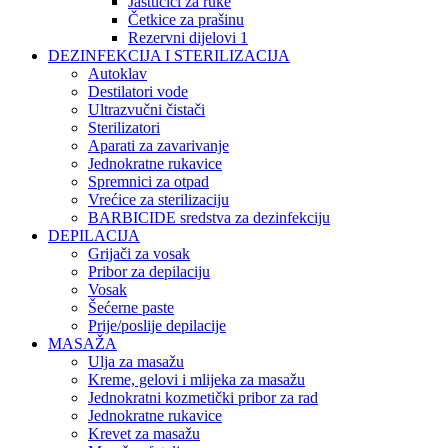
Jastučići za ruke
Četkice za prašinu
Rezervni dijelovi 1
DEZINFEKCIJA I STERILIZACIJA
Autoklav
Destilatori vode
Ultrazvučni čistači
Sterilizatori
Aparati za zavarivanje
Jednokratne rukavice
Spremnici za otpad
Vrećice za sterilizaciju
BARBICIDE sredstva za dezinfekciju
DEPILACIJA
Grijači za vosak
Pribor za depilaciju
Vosak
Šećerne paste
Prije/poslije depilacije
MASAŽA
Ulja za masažu
Kreme, gelovi i mlijeka za masažu
Jednokratni kozmetički pribor za rad
Jednokratne rukavice
Krevet za masažu