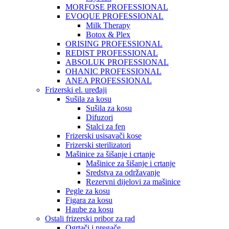
MORFOSE PROFESSIONAL
EVOQUE PROFESSIONAL
Milk Therapy
Botox & Plex
ORISING PROFESSIONAL
REDIST PROFESSIONAL
ABSOLUK PROFESSIONAL
OHANIC PROFESSIONAL
ANEA PROFESSIONAL
Frizerski el. uređaji
Sušila za kosu
Sušila za kosu
Difuzori
Stalci za fen
Frizerski usisavači kose
Frizerski sterilizatori
Mašinice za šišanje i crtanje
Mašinice za šišanje i crtanje
Sredstva za održavanje
Rezervni dijelovi za mašinice
Pegle za kosu
Figara za kosu
Haube za kosu
Ostali frizerski pribor za rad
Ogrtači i pregače