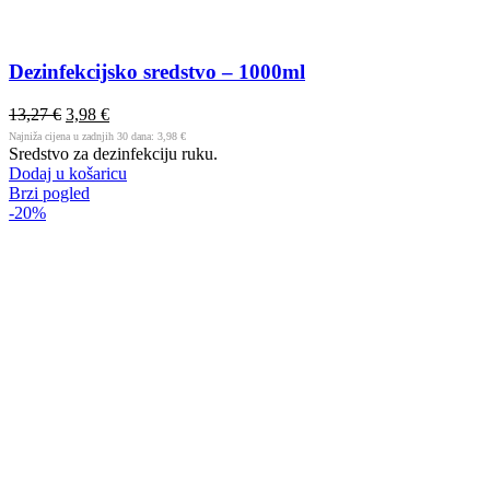
Dezinfekcijsko sredstvo – 1000ml
13,27
€
3,98
€
Najniža cijena u zadnjih 30 dana:
3,98
€
Sredstvo za dezinfekciju ruku.
Dodaj u košaricu
Brzi pogled
-20%