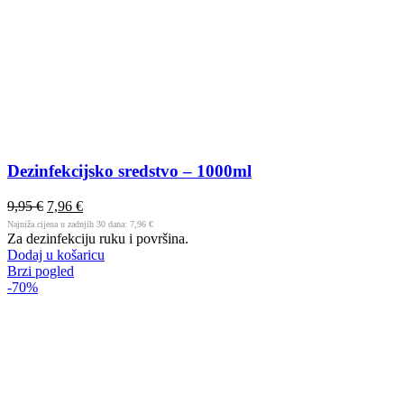
Dezinfekcijsko sredstvo – 1000ml
9,95
€
7,96
€
Najniža cijena u zadnjih 30 dana:
7,96
€
Za dezinfekciju ruku i površina.
Dodaj u košaricu
Brzi pogled
-70%