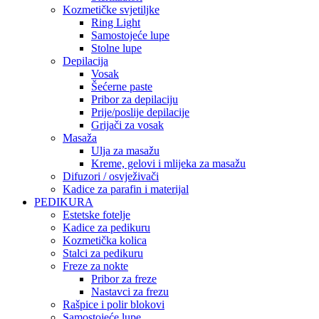
Kozmetičke svjetiljke
Ring Light
Samostojeće lupe
Stolne lupe
Depilacija
Vosak
Šećerne paste
Pribor za depilaciju
Prije/poslije depilacije
Grijači za vosak
Masaža
Ulja za masažu
Kreme, gelovi i mlijeka za masažu
Difuzori / osvježivači
Kadice za parafin i materijal
PEDIKURA
Estetske fotelje
Kadice za pedikuru
Kozmetička kolica
Stalci za pedikuru
Freze za nokte
Pribor za freze
Nastavci za frezu
Rašpice i polir blokovi
Samostojeće lupe