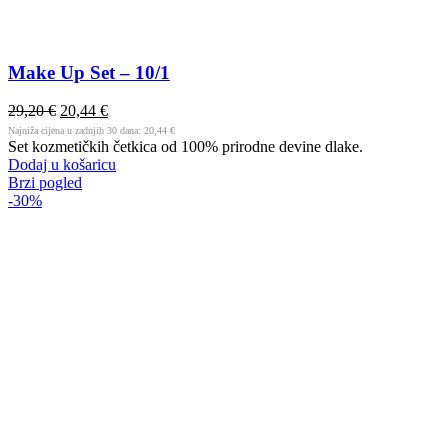
Make Up Set – 10/1
29,20
€
20,44
€
Najniža cijena u zadnjih 30 dana:
20,44
€
Set kozmetičkih četkica od 100% prirodne devine dlake.
Dodaj u košaricu
Brzi pogled
-30%