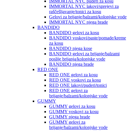
IMMORTAL NYC puderi za kosu
IMMORTAL NYC lakovi/sprejevi za
raščešljavanje/tonici za kosu
Gelovi za brijanje/balzami/kolonjske vode
IMMORTAL NYC njega brade
BANDIDO
BANDIDO gelovi za kosu
BANDIDO voskovi/paste/pomade/kreme
za kosu
BANDIDO njega kose
BANDIDO gelovi za brijanje/balzami
poslije brijanja/kolonjske vode
BANDIDO njega brade
RED ONE
RED ONE gelovi za kosu
RED ONE voskovi za kosu
RED ONE lakovi/puderi/tonici
RED ONE gelovi za
brijanje/balzami/kolonjske vode
GUMMY
GUMMY gelovi za kosu
GUMMY voskovi za kosu
GUMMY njega brade
GUMMY gelovi za
brijanje/balzami/kolonjske vode