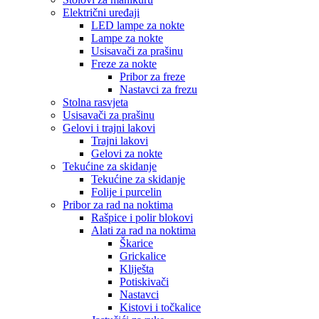
Električni uređaji
LED lampe za nokte
Lampe za nokte
Usisavači za prašinu
Freze za nokte
Pribor za freze
Nastavci za frezu
Stolna rasvjeta
Usisavači za prašinu
Gelovi i trajni lakovi
Trajni lakovi
Gelovi za nokte
Tekućine za skidanje
Tekućine za skidanje
Folije i purcelin
Pribor za rad na noktima
Rašpice i polir blokovi
Alati za rad na noktima
Škarice
Grickalice
Kliješta
Potiskivači
Nastavci
Kistovi i točkalice