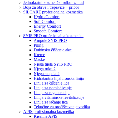
Jednokratni kozmetički pribor za rad
Boja za obrve i trepavice + pribor
SILCARE profesionalna kozmetika
Hydro Comfort
Soft Comfort
Energy Comfort
Smooth Comfort
SYIS PRO profesionalna kozmetika
Ampule SYIS PRO
Piling
Dubinsko čišćenje akni
Kreme
Maske
Njega tijela SYIS PRO
Njega ruku 2
Njega stopala 2
Hidratantna hijaluronska linija
Linija za čišćenje lica
Linija za pomlađivanje
Linija za regeneraciju
Linija vitaminske revitalizacije
Linija za jačanje lica
Tekućine za pročišćavanje vodika
APIS profesionalna kozmetika
Kiseline APIS