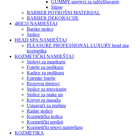
GUMMY sprejevi za raščešljavanje
Stipse
BARBER POTROŠNI MATERIJAL
BARBER DEKORACIJE
4RICO NAMJEŠTAJ
Barske stolice
Stolice
HEAD SPA NAMJEŠTAJ
PLEASURE PROFESSIONAL LUXURY head spa
kozmetika
KOZMETIČKI NAMJEŠTAJ
Stolovi za manikuru
Fotelje za pedikuru
Kadice za pedikuru
Estetske fotelje
Rezervni dijelovi
Stolice za tetoviranje
Stolice za make up
Krevet za masažu
Usisavači za prašinu
Radne stolice
Kozmetička kolica
Kozmetički uređaji
Kozmetički setovi namještaja
KOZMETIKA