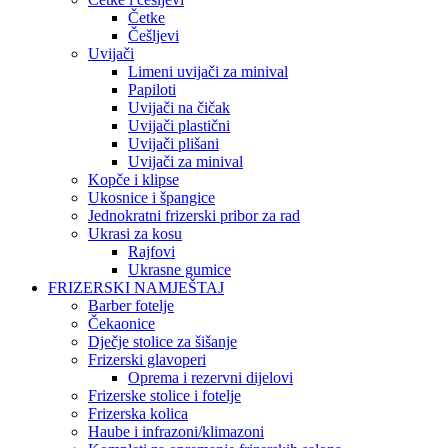
Četke
Češljevi
Uvijači
Limeni uvijači za minival
Papiloti
Uvijači na čičak
Uvijači plastični
Uvijači plišani
Uvijači za minival
Kopče i klipse
Ukosnice i špangice
Jednokratni frizerski pribor za rad
Ukrasi za kosu
Rajfovi
Ukrasne gumice
FRIZERSKI NAMJEŠTAJ
Barber fotelje
Čekaonice
Dječje stolice za šišanje
Frizerski glavoperi
Oprema i rezervni dijelovi
Frizerske stolice i fotelje
Frizerska kolica
Haube i infrazoni/klimazoni