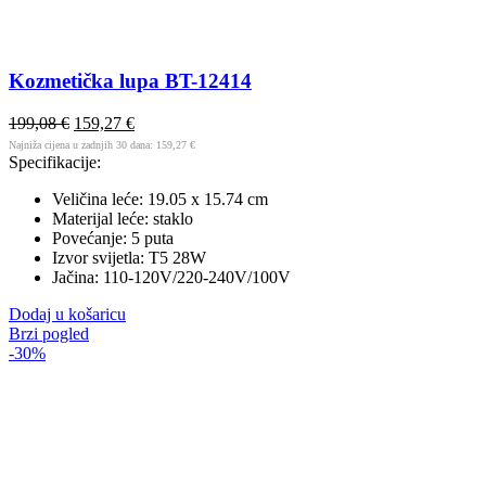
Kozmetička lupa BT-12414
199,08
€
159,27
€
Najniža cijena u zadnjih 30 dana:
159,27
€
Specifikacije:
Veličina leće: 19.05 x 15.74 cm
Materijal leće: staklo
Povećanje: 5 puta
Izvor svijetla: T5 28W
Jačina: 110-120V/220-240V/100V
Dodaj u košaricu
Brzi pogled
-30%