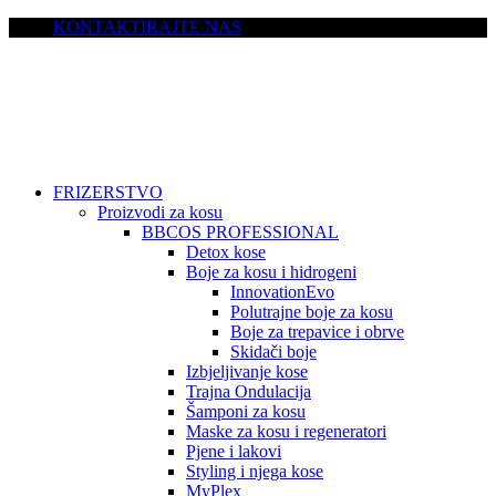
KONTAKTIRAJTE NAS
FRIZERSTVO
Proizvodi za kosu
BBCOS PROFESSIONAL
Detox kose
Boje za kosu i hidrogeni
InnovationEvo
Polutrajne boje za kosu
Boje za trepavice i obrve
Skidači boje
Izbjeljivanje kose
Trajna Ondulacija
Šamponi za kosu
Maske za kosu i regeneratori
Pjene i lakovi
Styling i njega kose
MyPlex