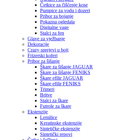
Četkice za čišćenje kose
Pumpice za vodu i dozeri
Pribor za bojanje
Pokazna ogledala
Digitalne vage
Stalci za fen
Glave za vježbanje
Dekoracije
Crazy sprejevi u boji
Frizerski koferi
Pribor za šišanje
Škare za šišanje JAGUAR
Škare za šišanje FENIKS
Škare efilir JAGUAR
Škare efilir FENIKS
Trimeri
Britve
Stalci za škare
Futrole za škare
Ekstenzije
Lemilice
Keratinske ekstenzije
Sintetičke ekstenzije
Sintetički repovi
Četke i češljevi