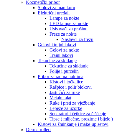
Kozmetički pribor
Stolovi za manikuru
Električni uređaji
Lampe za nokte
LED lampe za nokte
Usisavači za prašinu
Freze za nokte
Nastavci za frezu
Gelovi i trajni lakovi
Gelovi za nokte
Trajni lakovi
Tekućine za skidanje
Tekućine za skidanje
Folije i purcelin
Pribor za rad na noktima
Kistovi i točkalice
Rašpice i polir blokovi
Jastučići za ruke
Metalni alat
Ruke i prsti za vježbanje
Lepeze za uzorke
Separatori i četkice za čišćenje
Tipse ( mliječne, prozirne i bijele )
Kistovi za šminkanje i make-up setovi
Derma rolleri