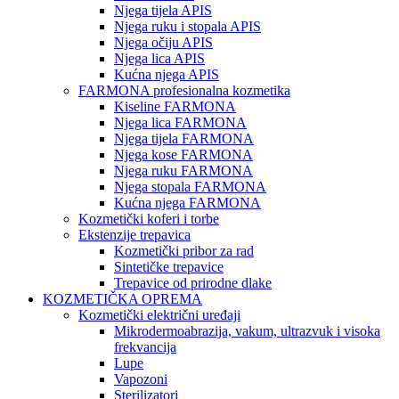
Njega tijela APIS
Njega ruku i stopala APIS
Njega očiju APIS
Njega lica APIS
Kućna njega APIS
FARMONA profesionalna kozmetika
Kiseline FARMONA
Njega lica FARMONA
Njega tijela FARMONA
Njega kose FARMONA
Njega ruku FARMONA
Njega stopala FARMONA
Kućna njega FARMONA
Kozmetički koferi i torbe
Ekstenzije trepavica
Kozmetički pribor za rad
Sintetičke trepavice
Trepavice od prirodne dlake
KOZMETIČKA OPREMA
Kozmetički električni uređaji
Mikrodermoabrazija, vakum, ultrazvuk i visoka
frekvancija
Lupe
Vapozoni
Sterilizatori