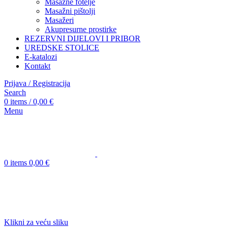
Masažne fotelje
Masažni pištolji
Masažeri
Akupresurne prostirke
REZERVNI DIJELOVI I PRIBOR
UREDSKE STOLICE
E-katalozi
Kontakt
Prijava / Registracija
Search
0
items
/
0,00
€
Menu
0
items
0,00
€
Klikni za veću sliku