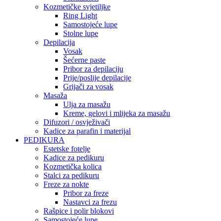
Kozmetičke svjetiljke
Ring Light
Samostojeće lupe
Stolne lupe
Depilacija
Vosak
Šećerne paste
Pribor za depilaciju
Prije/poslije depilacije
Grijači za vosak
Masaža
Ulja za masažu
Kreme, gelovi i mlijeka za masažu
Difuzori / osvježivači
Kadice za parafin i materijal
PEDIKURA
Estetske fotelje
Kadice za pedikuru
Kozmetička kolica
Stalci za pedikuru
Freze za nokte
Pribor za freze
Nastavci za frezu
Rašpice i polir blokovi
Samostojeće lupe