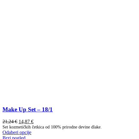
Make Up Set – 18/1
21,24
€
14,87
€
Set kozmetičkih četkica od 100% prirodne devine dlake.
Ovaj
Odaberi opcije
proizvod
Brzi pogled