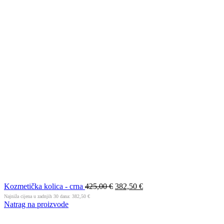
Kozmetička kolica - crna
425,00
€
382,50
€
Najniža cijena u zadnjih 30 dana:
382,50
€
Natrag na proizvode