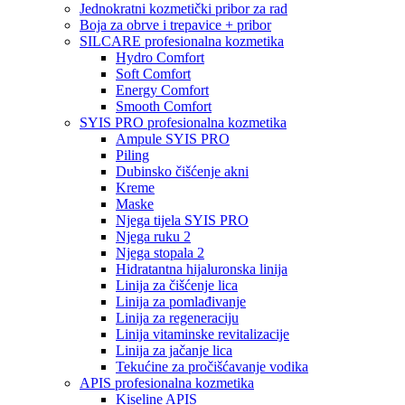
Jednokratni kozmetički pribor za rad
Boja za obrve i trepavice + pribor
SILCARE profesionalna kozmetika
Hydro Comfort
Soft Comfort
Energy Comfort
Smooth Comfort
SYIS PRO profesionalna kozmetika
Ampule SYIS PRO
Piling
Dubinsko čišćenje akni
Kreme
Maske
Njega tijela SYIS PRO
Njega ruku 2
Njega stopala 2
Hidratantna hijaluronska linija
Linija za čišćenje lica
Linija za pomlađivanje
Linija za regeneraciju
Linija vitaminske revitalizacije
Linija za jačanje lica
Tekućine za pročišćavanje vodika
APIS profesionalna kozmetika
Kiseline APIS