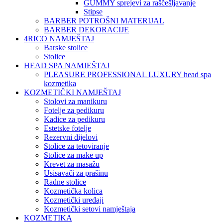
GUMMY sprejevi za raščešljavanje
Stipse
BARBER POTROŠNI MATERIJAL
BARBER DEKORACIJE
4RICO NAMJEŠTAJ
Barske stolice
Stolice
HEAD SPA NAMJEŠTAJ
PLEASURE PROFESSIONAL LUXURY head spa
kozmetika
KOZMETIČKI NAMJEŠTAJ
Stolovi za manikuru
Fotelje za pedikuru
Kadice za pedikuru
Estetske fotelje
Rezervni dijelovi
Stolice za tetoviranje
Stolice za make up
Krevet za masažu
Usisavači za prašinu
Radne stolice
Kozmetička kolica
Kozmetički uređaji
Kozmetički setovi namještaja
KOZMETIKA