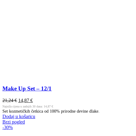
Make Up Set – 12/1
21,24
€
14,87
€
Najniža cijena u zadnjih 30 dana:
14,87
€
Set kozmetičkih četkica od 100% prirodne devine dlake.
Dodaj u košaricu
Brzi pogled
-30%