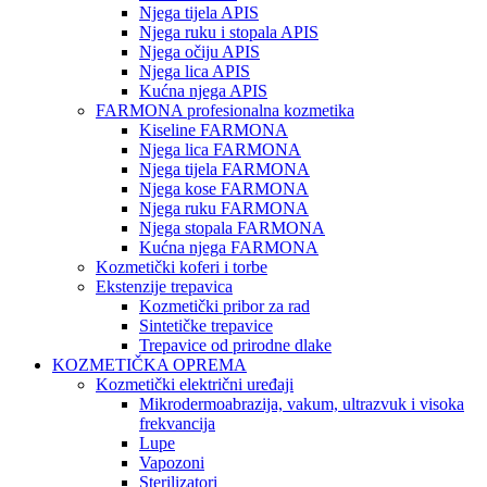
Njega tijela APIS
Njega ruku i stopala APIS
Njega očiju APIS
Njega lica APIS
Kućna njega APIS
FARMONA profesionalna kozmetika
Kiseline FARMONA
Njega lica FARMONA
Njega tijela FARMONA
Njega kose FARMONA
Njega ruku FARMONA
Njega stopala FARMONA
Kućna njega FARMONA
Kozmetički koferi i torbe
Ekstenzije trepavica
Kozmetički pribor za rad
Sintetičke trepavice
Trepavice od prirodne dlake
KOZMETIČKA OPREMA
Kozmetički električni uređaji
Mikrodermoabrazija, vakum, ultrazvuk i visoka
frekvancija
Lupe
Vapozoni
Sterilizatori