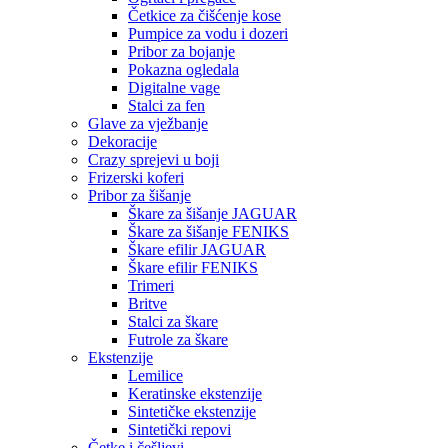
Četkice za čišćenje kose
Pumpice za vodu i dozeri
Pribor za bojanje
Pokazna ogledala
Digitalne vage
Stalci za fen
Glave za vježbanje
Dekoracije
Crazy sprejevi u boji
Frizerski koferi
Pribor za šišanje
Škare za šišanje JAGUAR
Škare za šišanje FENIKS
Škare efilir JAGUAR
Škare efilir FENIKS
Trimeri
Britve
Stalci za škare
Futrole za škare
Ekstenzije
Lemilice
Keratinske ekstenzije
Sintetičke ekstenzije
Sintetički repovi
Četke i češljevi