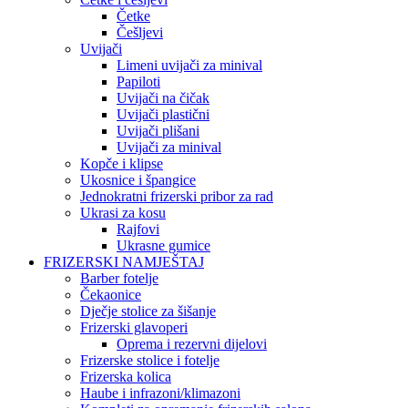
Četke
Češljevi
Uvijači
Limeni uvijači za minival
Papiloti
Uvijači na čičak
Uvijači plastični
Uvijači plišani
Uvijači za minival
Kopče i klipse
Ukosnice i špangice
Jednokratni frizerski pribor za rad
Ukrasi za kosu
Rajfovi
Ukrasne gumice
FRIZERSKI NAMJEŠTAJ
Barber fotelje
Čekaonice
Dječje stolice za šišanje
Frizerski glavoperi
Oprema i rezervni dijelovi
Frizerske stolice i fotelje
Frizerska kolica
Haube i infrazoni/klimazoni