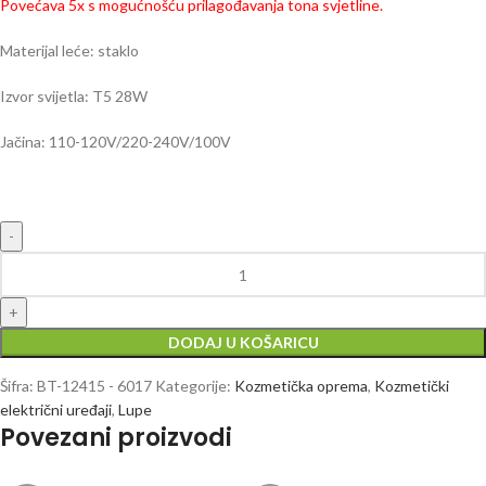
Povećava 5x s mogućnošću prilagođavanja tona svjetline.
Materijal leće: staklo
Izvor svijetla: T5 28W
Jačina: 110-120V/220-240V/100V
DODAJ U KOŠARICU
Šifra:
BT-12415 - 6017
Kategorije:
Kozmetička oprema
,
Kozmetički
električni uređaji
,
Lupe
Povezani proizvodi