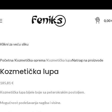
0
0,00
Klikni za veću sliku
Početna
Kozmetička oprema
Kozmetička lupa
Natrag na proizvode
Kozmetička lupa
185,81
€
Kozmetička lupa bijele boje sa peterokrakim postoljem.
Mogućnost podešavanja nagiba i visine.