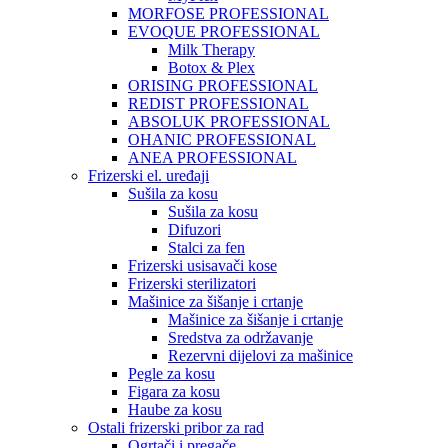
MORFOSE PROFESSIONAL
EVOQUE PROFESSIONAL
Milk Therapy
Botox & Plex
ORISING PROFESSIONAL
REDIST PROFESSIONAL
ABSOLUK PROFESSIONAL
OHANIC PROFESSIONAL
ANEA PROFESSIONAL
Frizerski el. uređaji
Sušila za kosu
Sušila za kosu
Difuzori
Stalci za fen
Frizerski usisavači kose
Frizerski sterilizatori
Mašinice za šišanje i crtanje
Mašinice za šišanje i crtanje
Sredstva za održavanje
Rezervni dijelovi za mašinice
Pegle za kosu
Figara za kosu
Haube za kosu
Ostali frizerski pribor za rad
Ogrtači i pregače