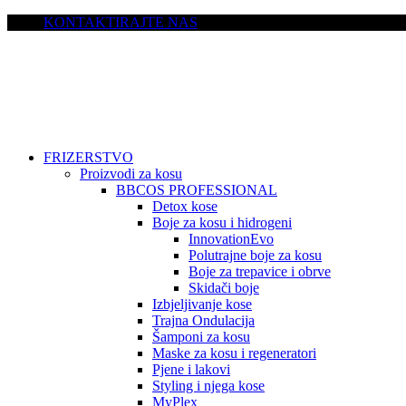
KONTAKTIRAJTE NAS
FRIZERSTVO
Proizvodi za kosu
BBCOS PROFESSIONAL
Detox kose
Boje za kosu i hidrogeni
InnovationEvo
Polutrajne boje za kosu
Boje za trepavice i obrve
Skidači boje
Izbjeljivanje kose
Trajna Ondulacija
Šamponi za kosu
Maske za kosu i regeneratori
Pjene i lakovi
Styling i njega kose
MyPlex