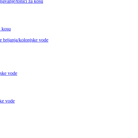
avanje/tonici za kosu
 kosu
 brijanja/kolonjske vode
jske vode
ke vode