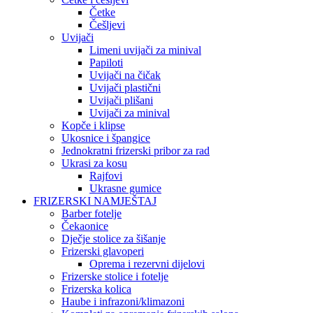
Četke
Češljevi
Uvijači
Limeni uvijači za minival
Papiloti
Uvijači na čičak
Uvijači plastični
Uvijači plišani
Uvijači za minival
Kopče i klipse
Ukosnice i špangice
Jednokratni frizerski pribor za rad
Ukrasi za kosu
Rajfovi
Ukrasne gumice
FRIZERSKI NAMJEŠTAJ
Barber fotelje
Čekaonice
Dječje stolice za šišanje
Frizerski glavoperi
Oprema i rezervni dijelovi
Frizerske stolice i fotelje
Frizerska kolica
Haube i infrazoni/klimazoni