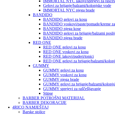
IMMORTAL NYC lakovi/sprejevi za raščešlj
Gelovi za brijanje/balzami/kolonjske vode
IMMORTAL NYC njega brade
BANDIDO
BANDIDO gelovi za kosu
BANDIDO voskovi/paste/pomade/kreme za
BANDIDO njega kose
BANDIDO gelovi za brijanje/balzami poslije
BANDIDO njega brade
RED ONE
RED ONE gelovi za kosu
RED ONE voskovi za kosu
RED ONE lakovi/puderi/tonici
RED ONE gelovi za brijanje/balzami/kolon
GUMMY
GUMMY gelovi za kosu
GUMMY voskovi za kosu
GUMMY njega brade
GUMMY gelovi za brijanje/balzami/kolonjs
GUMMY sprejevi za raščešljavanje
Stipse
BARBER POTROŠNI MATERIJAL
BARBER DEKORACIJE
4RICO NAMJEŠTAJ
Barske stolice