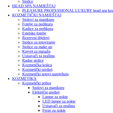
Stolice
HEAD SPA NAMJEŠTAJ
PLEASURE PROFESSIONAL LUXURY head spa koz
KOZMETIČKI NAMJEŠTAJ
Stolovi za manikuru
Fotelje za pedikuru
Kadice za pedikuru
Estetske fotelje
Rezervni dijelovi
Stolice za tetoviranje
Stolice za make up
Krevet za masažu
Usisavači za prašinu
Radne stolice
Kozmetička kolica
Kozmetički uređaji
Kozmetički setovi namještaja
KOZMETIKA
Kozmetički pribor
Stolovi za manikuru
Električni uređaji
Lampe za nokte
LED lampe za nokte
Usisavači za prašinu
Freze za nokte