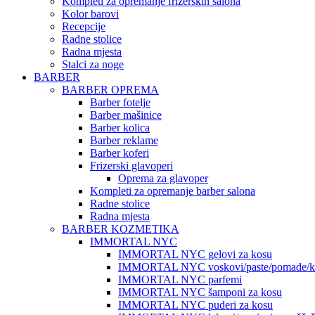
Kompleti za opremanje frizerskih salona
Kolor barovi
Recepcije
Radne stolice
Radna mjesta
Stalci za noge
BARBER
BARBER OPREMA
Barber fotelje
Barber mašinice
Barber kolica
Barber reklame
Barber koferi
Frizerski glavoperi
Oprema za glavoper
Kompleti za opremanje barber salona
Radne stolice
Radna mjesta
BARBER KOZMETIKA
IMMORTAL NYC
IMMORTAL NYC gelovi za kosu
IMMORTAL NYC voskovi/paste/pomade/kr
IMMORTAL NYC parfemi
IMMORTAL NYC šamponi za kosu
IMMORTAL NYC puderi za kosu