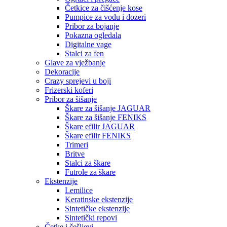
Četkice za čišćenje kose
Pumpice za vodu i dozeri
Pribor za bojanje
Pokazna ogledala
Digitalne vage
Stalci za fen
Glave za vježbanje
Dekoracije
Crazy sprejevi u boji
Frizerski koferi
Pribor za šišanje
Škare za šišanje JAGUAR
Škare za šišanje FENIKS
Škare efilir JAGUAR
Škare efilir FENIKS
Trimeri
Britve
Stalci za škare
Futrole za škare
Ekstenzije
Lemilice
Keratinske ekstenzije
Sintetičke ekstenzije
Sintetički repovi
Četke i češljevi