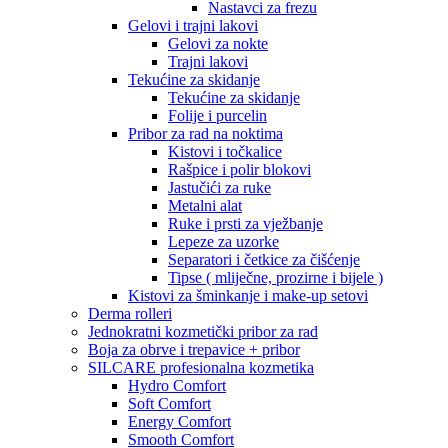
Nastavci za frezu
Gelovi i trajni lakovi
Gelovi za nokte
Trajni lakovi
Tekućine za skidanje
Tekućine za skidanje
Folije i purcelin
Pribor za rad na noktima
Kistovi i točkalice
Rašpice i polir blokovi
Jastučići za ruke
Metalni alat
Ruke i prsti za vježbanje
Lepeze za uzorke
Separatori i četkice za čišćenje
Tipse ( mliječne, prozirne i bijele )
Kistovi za šminkanje i make-up setovi
Derma rolleri
Jednokratni kozmetički pribor za rad
Boja za obrve i trepavice + pribor
SILCARE profesionalna kozmetika
Hydro Comfort
Soft Comfort
Energy Comfort
Smooth Comfort