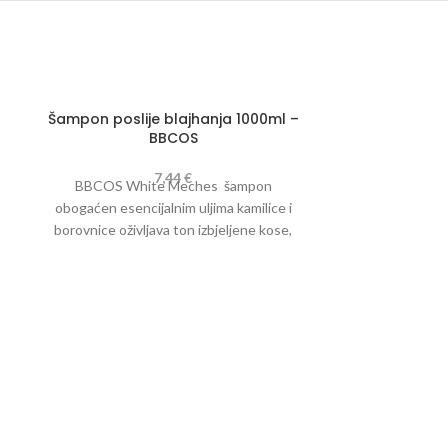
Šampon poslije blajhanja 1000ml –
BBCOS
7,44
€
BBCOS White Meches šampon
obogaćen esencijalnim uljima kamilice i
borovnice oživljava ton izbjeljene kose,
donoseći dubinsku hidrataciju i svjetlinu,
bez otežavanja kose.
Šampon posl
BBCOS Post co