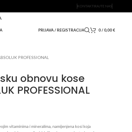
KONTAKTIRAJTE NAS
A
A
PRIJAVA / REGISTRACIJA
0
/
0,00
€
 – ABSOLUK PROFESSIONAL
sku obnovu kose
LUK PROFESSIONAL
svojim vitaminima i mineralima, namijenjena kosi koja