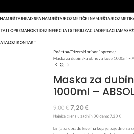
 NAMJEŠTAJ
HEAD SPA NAMJEŠTAJ
KOZMETIČKI NAMJEŠTAJ
KOZMETIK
TAJ I OPREMA
NOKTI
DEZINFEKCIJA I STERILIZACIJA
DEPILACIJA
MASAŽ
KATALOZI
KONTAKT
Početna
Frizerski pribor i oprema
Maska za dubinsku obnovu kose 1000ml
Maska za dubin
1000ml – ABSO
7,20
€
9,00
€
Najniža cijena u zadnjih 30 dana:
7,20
€
Linija za obradu kiselina koja je, zajedno sa 