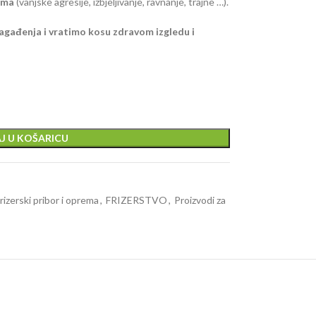
ima
(vanjske agresije, izbjeljivanje, ravnanje, trajne …).
agađenja i vratimo kosu zdravom izgledu i
J U KOŠARICU
rizerski pribor i oprema
,
FRIZERSTVO
,
Proizvodi za