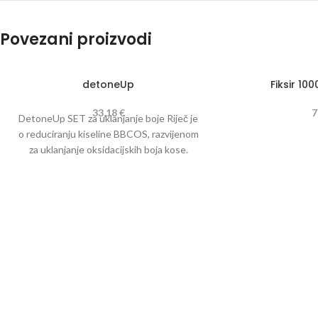
Povezani proizvodi
detoneUp
Fiksir 10
33,18
€
7
DetoneUp SET za uklanjanje boje Riječ je
o reduciranju kiseline BBCOS, razvijenom
za uklanjanje oksidacijskih boja kose.
Sredstvo za uklanjanje i sjaj detoneUp
može se pohvaliti visoko selektivnom
formulom od umjetnih pigmenata
oksidacijskih boja, smanjujući njihovu
veličinu i olakšavajući bijeg od kutikule, ali
bez bitnih promjena prirodne struktura
kose. Tretman detoneUp-om može
podići 2 tona, ali zahvaljujući izvanrednoj
osjetljivosti, ako rezultat ne zadovolji,
postupak se može ponoviti do 3 puta radi