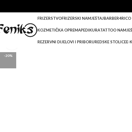
FRIZERSTVO
FRIZERSKI NAMJEŠTAJ
BARBER
4RICO
KOZMETIČKA OPREMA
PEDIKURA
TATTOO NAMJEŠ
REZERVNI DIJELOVI I PRIBOR
UREDSKE STOLICE
E-
Klikni za veću sliku
-20%