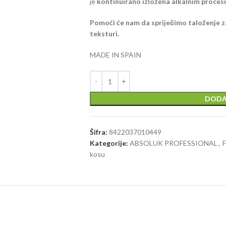
je
kontinuirano izložena alkalnim proces
Pomoći će nam da spriječimo taloženje z
teksturi.
MADE IN SPAIN
DODA
Šifra:
8422037010449
Kategorije:
ABSOLUK PROFESSIONAL
,
F
kosu