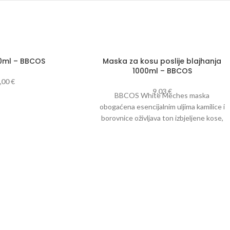
00ml – BBCOS
Maska za kosu poslije blajhanja
1000ml – BBCOS
,00
€
9,03
€
BBCOS White Meches maska
obogaćena esencijalnim uljima kamilice i
borovnice oživljava ton izbjeljene kose,
donoseći dubinsku hidrataciju i svjetlinu,
bez otežavanja kose.