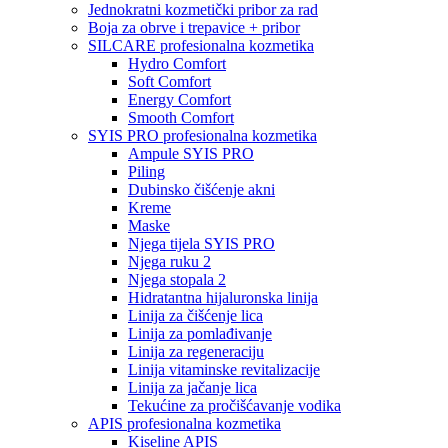
Jednokratni kozmetički pribor za rad
Boja za obrve i trepavice + pribor
SILCARE profesionalna kozmetika
Hydro Comfort
Soft Comfort
Energy Comfort
Smooth Comfort
SYIS PRO profesionalna kozmetika
Ampule SYIS PRO
Piling
Dubinsko čišćenje akni
Kreme
Maske
Njega tijela SYIS PRO
Njega ruku 2
Njega stopala 2
Hidratantna hijaluronska linija
Linija za čišćenje lica
Linija za pomlađivanje
Linija za regeneraciju
Linija vitaminske revitalizacije
Linija za jačanje lica
Tekućine za pročišćavanje vodika
APIS profesionalna kozmetika
Kiseline APIS