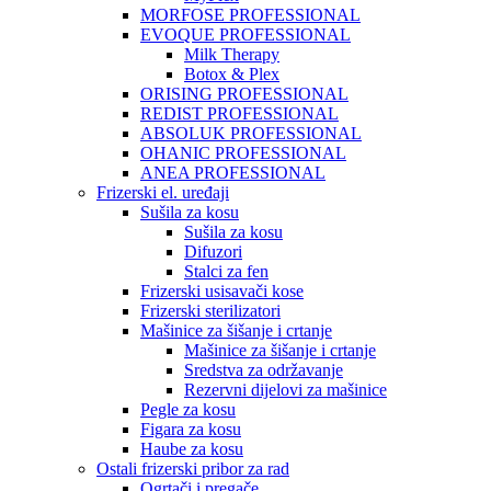
MORFOSE PROFESSIONAL
EVOQUE PROFESSIONAL
Milk Therapy
Botox & Plex
ORISING PROFESSIONAL
REDIST PROFESSIONAL
ABSOLUK PROFESSIONAL
OHANIC PROFESSIONAL
ANEA PROFESSIONAL
Frizerski el. uređaji
Sušila za kosu
Sušila za kosu
Difuzori
Stalci za fen
Frizerski usisavači kose
Frizerski sterilizatori
Mašinice za šišanje i crtanje
Mašinice za šišanje i crtanje
Sredstva za održavanje
Rezervni dijelovi za mašinice
Pegle za kosu
Figara za kosu
Haube za kosu
Ostali frizerski pribor za rad
Ogrtači i pregače