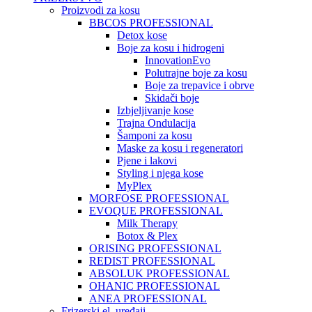
Proizvodi za kosu
BBCOS PROFESSIONAL
Detox kose
Boje za kosu i hidrogeni
InnovationEvo
Polutrajne boje za kosu
Boje za trepavice i obrve
Skidači boje
Izbjeljivanje kose
Trajna Ondulacija
Šamponi za kosu
Maske za kosu i regeneratori
Pjene i lakovi
Styling i njega kose
MyPlex
MORFOSE PROFESSIONAL
EVOQUE PROFESSIONAL
Milk Therapy
Botox & Plex
ORISING PROFESSIONAL
REDIST PROFESSIONAL
ABSOLUK PROFESSIONAL
OHANIC PROFESSIONAL
ANEA PROFESSIONAL
Frizerski el. uređaji