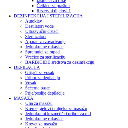
Jastučići za ruke
Četkice za prašinu
Rezervni dijelovi 1
DEZINFEKCIJA I STERILIZACIJA
Autoklav
Destilatori vode
Ultrazvučni čistači
Sterilizatori
Aparati za zavarivanje
Jednokratne rukavice
Spremnici za otpad
Vrećice za sterilizaciju
BARBICIDE sredstva za dezinfekciju
DEPILACIJA
Grijači za vosak
Pribor za depilaciju
Vosak
Šećerne paste
Prije/poslije depilacije
MASAŽA
Ulja za masažu
Kreme, gelovi i mlijeka za masažu
Jednokratni kozmetički pribor za rad
Jednokratne rukavice
Krevet za masažu