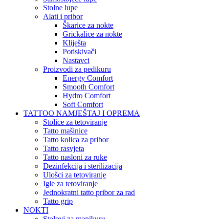
Stolne lupe
Alati i pribor
Škarice za nokte
Grickalice za nokte
Kliješta
Potiskivači
Nastavci
Proizvodi za pedikuru
Energy Comfort
Smooth Comfort
Hydro Comfort
Soft Comfort
TATTOO NAMJEŠTAJ I OPREMA
Stolice za tetoviranje
Tatto mašinice
Tatto kolica za pribor
Tatto rasvjeta
Tatto nasloni za ruke
Dezinfekcija i sterilizacija
Ulošci za tetoviranje
Igle za tetoviranje
Jednokratni tatto pribor za rad
Tatto grip
NOKTI
Stolovi za manikuru