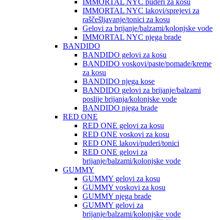
IMMORTAL NYC puderi za kosu
IMMORTAL NYC lakovi/sprejevi za
raščešljavanje/tonici za kosu
Gelovi za brijanje/balzami/kolonjske vode
IMMORTAL NYC njega brade
BANDIDO
BANDIDO gelovi za kosu
BANDIDO voskovi/paste/pomade/kreme
za kosu
BANDIDO njega kose
BANDIDO gelovi za brijanje/balzami
poslije brijanja/kolonjske vode
BANDIDO njega brade
RED ONE
RED ONE gelovi za kosu
RED ONE voskovi za kosu
RED ONE lakovi/puderi/tonici
RED ONE gelovi za
brijanje/balzami/kolonjske vode
GUMMY
GUMMY gelovi za kosu
GUMMY voskovi za kosu
GUMMY njega brade
GUMMY gelovi za
brijanje/balzami/kolonjske vode