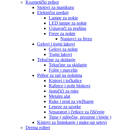
Kozmetički pribor
Stolovi za manikuru
Električni uređaji
Lampe za nokte
LED lampe za nokte
Usisavači za prašinu
Freze za nokte
Nastavci za frezu
Gelovi i trajni lakovi
Gelovi za nokte
Trajni lakovi
Tekućine za skidanje
Tekućine za skidanje
Folije i purcelin
Pribor za rad na noktima
Kistovi i točkalice
Rašpice i polir blokovi
Jastučići za ruke
Metalni alat
Ruke i prsti za vježbanje
Lepeze za uzorke
Separatori i četkice za čišćenje
Tipse ( mliječne, prozirne i bijele )
Kistovi za šminkanje i make-up setovi
Derma rolleri