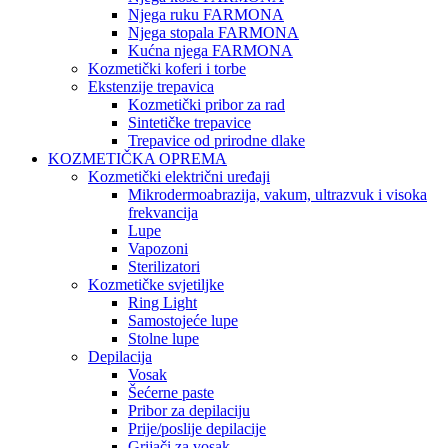
Njega ruku FARMONA
Njega stopala FARMONA
Kućna njega FARMONA
Kozmetički koferi i torbe
Ekstenzije trepavica
Kozmetički pribor za rad
Sintetičke trepavice
Trepavice od prirodne dlake
KOZMETIČKA OPREMA
Kozmetički električni uređaji
Mikrodermoabrazija, vakum, ultrazvuk i visoka
frekvancija
Lupe
Vapozoni
Sterilizatori
Kozmetičke svjetiljke
Ring Light
Samostojeće lupe
Stolne lupe
Depilacija
Vosak
Šećerne paste
Pribor za depilaciju
Prije/poslije depilacije
Grijači za vosak