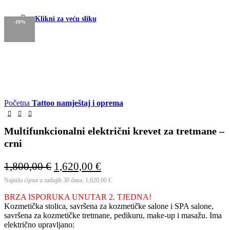
Klikni za veću sliku
-10%
Početna
Tattoo namještaj i oprema
Multifunkcionalni električni krevet za tretmane –
crni
1,800,00
€
1,620,00
€
Najniža cijena u zadnjih 30 dana:
1,620,00
€
BRZA ISPORUKA UNUTAR 2. TJEDNA!
Kozmetička stolica, savršena za kozmetičke salone i SPA salone,
savršena za kozmetičke tretmane, pedikuru, make-up i masažu. Ima
električno upravljano: