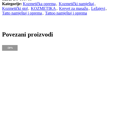
Kategorije:
Kozmetička oprema
,
Kozmetički namještaj
,
Kozmetički stol
,
KOZMETIKA
,
Krevet za masažu
,
Ležajevi
,
Tatto namještaj i oprema
,
Tattoo namještaj i oprema
Povezani proizvodi
-50%