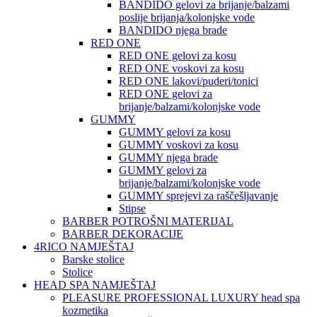
BANDIDO gelovi za brijanje/balzami
poslije brijanja/kolonjske vode
BANDIDO njega brade
RED ONE
RED ONE gelovi za kosu
RED ONE voskovi za kosu
RED ONE lakovi/puderi/tonici
RED ONE gelovi za
brijanje/balzami/kolonjske vode
GUMMY
GUMMY gelovi za kosu
GUMMY voskovi za kosu
GUMMY njega brade
GUMMY gelovi za
brijanje/balzami/kolonjske vode
GUMMY sprejevi za raščešljavanje
Stipse
BARBER POTROŠNI MATERIJAL
BARBER DEKORACIJE
4RICO NAMJEŠTAJ
Barske stolice
Stolice
HEAD SPA NAMJEŠTAJ
PLEASURE PROFESSIONAL LUXURY head spa
kozmetika