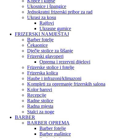
Kopče i klipse
Ukosnice i špangice
Jednokratni frizerski pribor za rad
Ukrasi za kosu
Rajfovi
Ukrasne gumice
FRIZERSKI NAMJEŠTAJ
Barber fotelje
Čekaonice
Dječje stolice za šišanje
Frizerski glavoperi
Oprema i rezervni dijelovi
Frizerske stolice i fotelje
Frizerska kolica
Haube i infrazoni/klimazoni
Kompleti za opremanje frizerskih salona
Kolor barovi
Recepcije
Radne stolice
Radna mjesta
Stalci za noge
BARBER
BARBER OPREMA
Barber fotelje
Barber mašinice