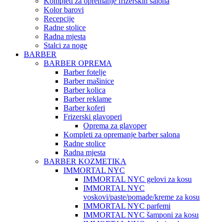
Kompleti za opremanje frizerskih salona
Kolor barovi
Recepcije
Radne stolice
Radna mjesta
Stalci za noge
BARBER
BARBER OPREMA
Barber fotelje
Barber mašinice
Barber kolica
Barber reklame
Barber koferi
Frizerski glavoperi
Oprema za glavoper
Kompleti za opremanje barber salona
Radne stolice
Radna mjesta
BARBER KOZMETIKA
IMMORTAL NYC
IMMORTAL NYC gelovi za kosu
IMMORTAL NYC
voskovi/paste/pomade/kreme za kosu
IMMORTAL NYC parfemi
IMMORTAL NYC šamponi za kosu