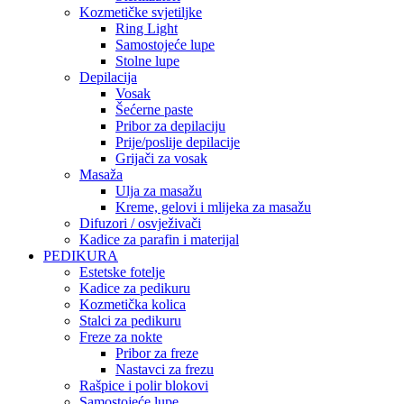
Kozmetičke svjetiljke
Ring Light
Samostojeće lupe
Stolne lupe
Depilacija
Vosak
Šećerne paste
Pribor za depilaciju
Prije/poslije depilacije
Grijači za vosak
Masaža
Ulja za masažu
Kreme, gelovi i mlijeka za masažu
Difuzori / osvježivači
Kadice za parafin i materijal
PEDIKURA
Estetske fotelje
Kadice za pedikuru
Kozmetička kolica
Stalci za pedikuru
Freze za nokte
Pribor za freze
Nastavci za frezu
Rašpice i polir blokovi
Samostojeće lupe