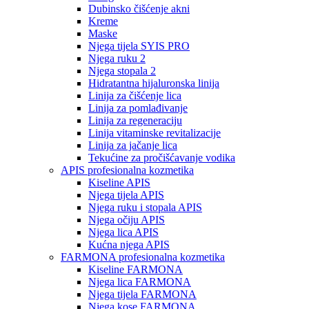
Dubinsko čišćenje akni
Kreme
Maske
Njega tijela SYIS PRO
Njega ruku 2
Njega stopala 2
Hidratantna hijaluronska linija
Linija za čišćenje lica
Linija za pomlađivanje
Linija za regeneraciju
Linija vitaminske revitalizacije
Linija za jačanje lica
Tekućine za pročišćavanje vodika
APIS profesionalna kozmetika
Kiseline APIS
Njega tijela APIS
Njega ruku i stopala APIS
Njega očiju APIS
Njega lica APIS
Kućna njega APIS
FARMONA profesionalna kozmetika
Kiseline FARMONA
Njega lica FARMONA
Njega tijela FARMONA
Njega kose FARMONA