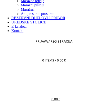
Masažne fotelje
Masažni pištolji
Masažeri
Akupresurne prostirke
REZERVNI DIJELOVI I PRIBOR
UREDSKE STOLICE
E-katalozi
Kontakt
PRIJAVA / REGISTRACIJA
0
ITEMS
/
0,00
€
0,00
€