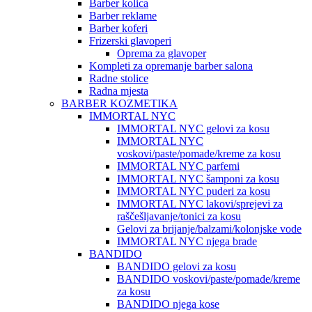
Barber kolica
Barber reklame
Barber koferi
Frizerski glavoperi
Oprema za glavoper
Kompleti za opremanje barber salona
Radne stolice
Radna mjesta
BARBER KOZMETIKA
IMMORTAL NYC
IMMORTAL NYC gelovi za kosu
IMMORTAL NYC
voskovi/paste/pomade/kreme za kosu
IMMORTAL NYC parfemi
IMMORTAL NYC šamponi za kosu
IMMORTAL NYC puderi za kosu
IMMORTAL NYC lakovi/sprejevi za
raščešljavanje/tonici za kosu
Gelovi za brijanje/balzami/kolonjske vode
IMMORTAL NYC njega brade
BANDIDO
BANDIDO gelovi za kosu
BANDIDO voskovi/paste/pomade/kreme
za kosu
BANDIDO njega kose