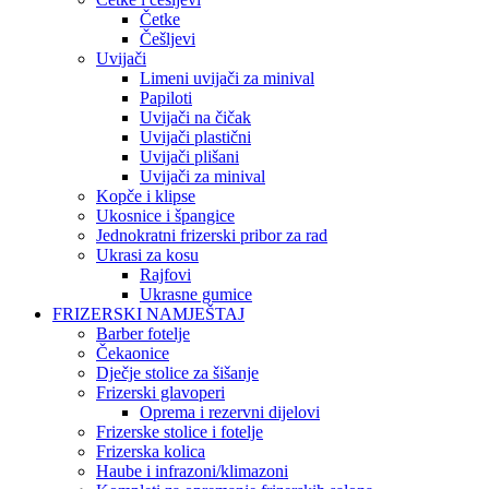
Četke
Češljevi
Uvijači
Limeni uvijači za minival
Papiloti
Uvijači na čičak
Uvijači plastični
Uvijači plišani
Uvijači za minival
Kopče i klipse
Ukosnice i špangice
Jednokratni frizerski pribor za rad
Ukrasi za kosu
Rajfovi
Ukrasne gumice
FRIZERSKI NAMJEŠTAJ
Barber fotelje
Čekaonice
Dječje stolice za šišanje
Frizerski glavoperi
Oprema i rezervni dijelovi
Frizerske stolice i fotelje
Frizerska kolica
Haube i infrazoni/klimazoni