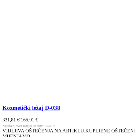
Kozmetički ležaj D-038
331,81
€
165,91
€
Najniža cijena u zadnjih 30 dana:
165,91
€
VIDLJIVA OŠTEĆENJA NA ARTIKLU.KUPLJENE OŠTEČENE
MIJENJAMO.