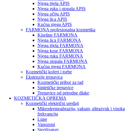
Njega tijela APIS
Njega ruku i stopala APIS
Njega očiju APIS
Njega lica APIS
Kućna njega APIS
FARMONA profesionalna kozmetika
Kiseline FARMONA
Njega lica FARMONA
Njega tijela FARMONA
Njega kose FARMONA
Njega ruku FARMONA
Njega stopala FARMONA
Kućna njega FARMONA
Kozmetički koferi i torbe
Ekstenzije trepavica
Kozmetički pribor za rad
Sintetičke trepavice
Trepavice od prirodne dlake
KOZMETIČKA OPREMA
Kozmetički električni uređaji
Mikrodermoabrazija, vakum, ultrazvuk i visoka
frekvancija
Lupe
Vapozoni
Sterilizatori