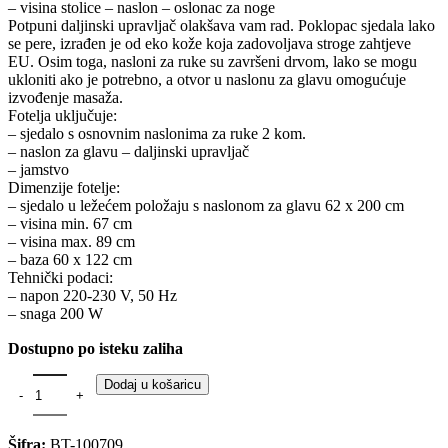
– visina stolice – naslon – oslonac za noge
Potpuni daljinski upravljač olakšava vam rad. Poklopac sjedala lako
se pere, izrađen je od eko kože koja zadovoljava stroge zahtjeve
EU. Osim toga, nasloni za ruke su završeni drvom, lako se mogu
ukloniti ako je potrebno, a otvor u naslonu za glavu omogućuje
izvođenje masaža.
Fotelja uključuje:
– sjedalo s osnovnim naslonima za ruke 2 kom.
– naslon za glavu – daljinski upravljač
– jamstvo
Dimenzije fotelje:
– sjedalo u ležećem položaju s naslonom za glavu 62 x 200 cm
– visina min. 67 cm
– visina max. 89 cm
– baza 60 x 122 cm
Tehnički podaci:
– napon 220-230 V, 50 Hz
– snaga 200 W
Dostupno po isteku zaliha
Multifunkcionalni električni krevet za tretmane – crni količina
Dodaj u košaricu
Šifra:
BT-100709