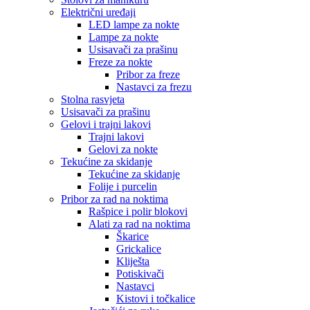
Električni uređaji
LED lampe za nokte
Lampe za nokte
Usisavači za prašinu
Freze za nokte
Pribor za freze
Nastavci za frezu
Stolna rasvjeta
Usisavači za prašinu
Gelovi i trajni lakovi
Trajni lakovi
Gelovi za nokte
Tekućine za skidanje
Tekućine za skidanje
Folije i purcelin
Pribor za rad na noktima
Rašpice i polir blokovi
Alati za rad na noktima
Škarice
Grickalice
Kliješta
Potiskivači
Nastavci
Kistovi i točkalice