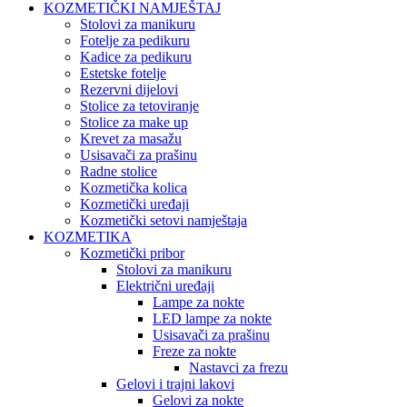
KOZMETIČKI NAMJEŠTAJ
Stolovi za manikuru
Fotelje za pedikuru
Kadice za pedikuru
Estetske fotelje
Rezervni dijelovi
Stolice za tetoviranje
Stolice za make up
Krevet za masažu
Usisavači za prašinu
Radne stolice
Kozmetička kolica
Kozmetički uređaji
Kozmetički setovi namještaja
KOZMETIKA
Kozmetički pribor
Stolovi za manikuru
Električni uređaji
Lampe za nokte
LED lampe za nokte
Usisavači za prašinu
Freze za nokte
Nastavci za frezu
Gelovi i trajni lakovi
Gelovi za nokte