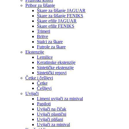
Frizerski koferi
Pribor za šišanje
Škare za šišanje JAGUAR
Škare za šišanje FENIKS
Škare efilir JAGUAR
Škare efilir FENIKS
Trimeri
Britve
Stalci za škare
Futrole za škare
Ekstenzije
Lemilice
Keratinske ekstenzije
Sintetičke ekstenzije
Sintetički repovi
Četke i češljevi
Četke
Češljevi
Uvijači
Limeni uvijači za minival
Papiloti
Uvijači na čičak
Uvijači plastični
Uvijači plišani
Uvijači za minival