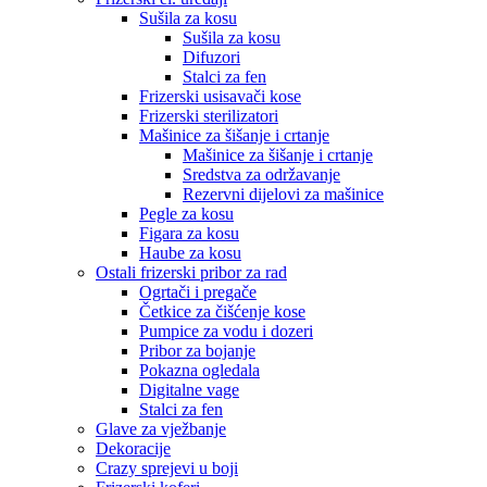
Sušila za kosu
Sušila za kosu
Difuzori
Stalci za fen
Frizerski usisavači kose
Frizerski sterilizatori
Mašinice za šišanje i crtanje
Mašinice za šišanje i crtanje
Sredstva za održavanje
Rezervni dijelovi za mašinice
Pegle za kosu
Figara za kosu
Haube za kosu
Ostali frizerski pribor za rad
Ogrtači i pregače
Četkice za čišćenje kose
Pumpice za vodu i dozeri
Pribor za bojanje
Pokazna ogledala
Digitalne vage
Stalci za fen
Glave za vježbanje
Dekoracije
Crazy sprejevi u boji