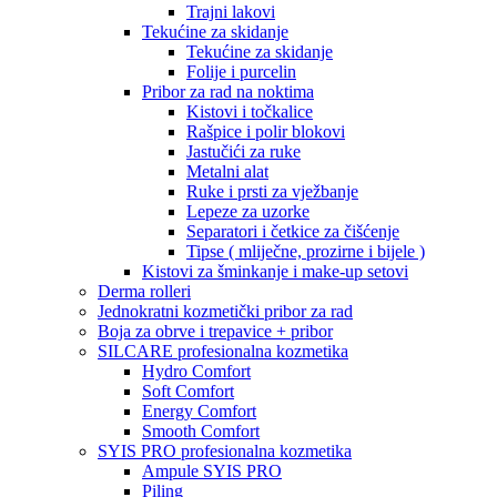
Trajni lakovi
Tekućine za skidanje
Tekućine za skidanje
Folije i purcelin
Pribor za rad na noktima
Kistovi i točkalice
Rašpice i polir blokovi
Jastučići za ruke
Metalni alat
Ruke i prsti za vježbanje
Lepeze za uzorke
Separatori i četkice za čišćenje
Tipse ( mliječne, prozirne i bijele )
Kistovi za šminkanje i make-up setovi
Derma rolleri
Jednokratni kozmetički pribor za rad
Boja za obrve i trepavice + pribor
SILCARE profesionalna kozmetika
Hydro Comfort
Soft Comfort
Energy Comfort
Smooth Comfort
SYIS PRO profesionalna kozmetika
Ampule SYIS PRO
Piling