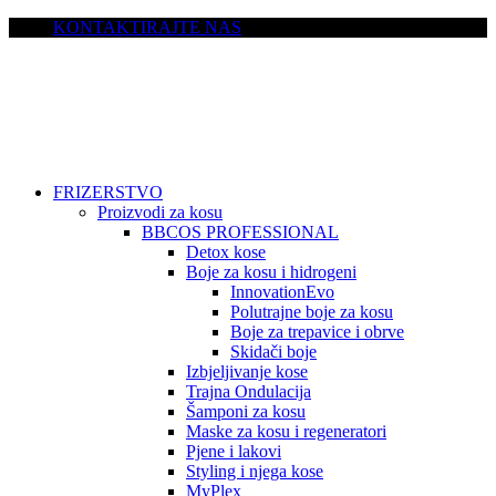
KONTAKTIRAJTE NAS
FRIZERSTVO
Proizvodi za kosu
BBCOS PROFESSIONAL
Detox kose
Boje za kosu i hidrogeni
InnovationEvo
Polutrajne boje za kosu
Boje za trepavice i obrve
Skidači boje
Izbjeljivanje kose
Trajna Ondulacija
Šamponi za kosu
Maske za kosu i regeneratori
Pjene i lakovi
Styling i njega kose
MyPlex