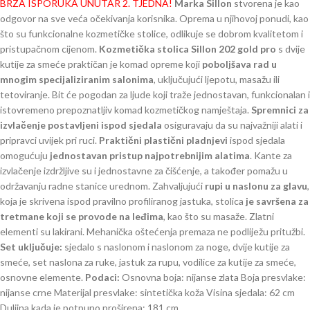
BRZA ISPORUKA UNUTAR 2. TJEDNA!
Marka Sillon
stvorena je kao
odgovor na sve veća očekivanja korisnika. Oprema u njihovoj ponudi, kao
što su funkcionalne kozmetičke stolice, odlikuje se dobrom kvalitetom i
pristupačnom cijenom.
Kozmetička stolica Sillon 202 gold pro
s dvije
kutije za smeće praktičan je komad opreme koji
poboljšava rad u
mnogim specijaliziranim salonima
, uključujući ljepotu, masažu ili
tetoviranje. Bit će pogodan za ljude koji traže jednostavan, funkcionalan i
istovremeno prepoznatljiv komad kozmetičkog namještaja.
Spremnici za
izvlačenje postavljeni ispod sjedala
osiguravaju da su najvažniji alati i
pripravci uvijek pri ruci.
Praktični plastični pladnjevi
ispod sjedala
omogućuju
jednostavan pristup najpotrebnijim alatima
. Kante za
izvlačenje izdržljive su i jednostavne za čišćenje, a također pomažu u
održavanju radne stanice urednom. Zahvaljujući
rupi u naslonu za glavu
,
koja je skrivena ispod pravilno profiliranog jastuka, stolica
je savršena za
tretmane koji se provode na leđima
, kao što su masaže. Zlatni
elementi su lakirani. Mehanička oštećenja premaza ne podliježu pritužbi.
Set uključuje:
sjedalo s naslonom i naslonom za noge, dvije kutije za
smeće, set naslona za ruke, jastuk za rupu, vodilice za kutije za smeće,
osnovne elemente.
Podaci:
Osnovna boja: nijanse zlata Boja presvlake:
nijanse crne Materijal presvlake: sintetička koža Visina sjedala: 62 cm
Duljina kada je potpuno proširena: 181 cm