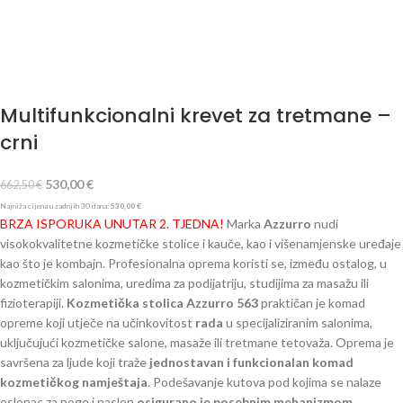
Multifunkcionalni krevet za tretmane –
crni
530,00
€
662,50
€
Najniža cijena u zadnjih 30 dana:
530,00
€
BRZA ISPORUKA UNUTAR 2. TJEDNA!
Marka
Azzurro
nudi
visokokvalitetne kozmetičke stolice i kauče, kao i višenamjenske uređaje
kao što je kombajn. Profesionalna oprema koristi se, između ostalog, u
kozmetičkim salonima, uredima za podijatriju, studijima za masažu ili
fizioterapiji.
Kozmetička stolica Azzurro 563
praktičan je komad
opreme koji utječe na učinkovitost
rada
u specijaliziranim salonima,
uključujući kozmetičke salone, masaže ili tretmane tetovaža. Oprema je
savršena za ljude koji traže
jednostavan i funkcionalan komad
kozmetičkog namještaja
. Podešavanje kutova pod kojima se nalaze
oslonac za noge i naslon
osigurano je posebnim mehanizmom
.