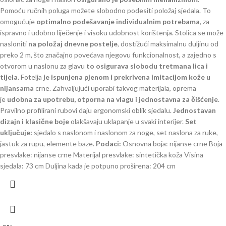
Pomoću ručnih poluga možete slobodno podesiti položaj sjedala. To
omogućuje
optimalno podešavanje individualnim potrebama
, za
ispravno i udobno liječenje i visoku udobnost korištenja. Stolica se može
nasloniti
na položaj dnevne postelje
, dostižući maksimalnu duljinu od
preko 2 m, što značajno povećava njegovu funkcionalnost, a zajedno s
otvorom u naslonu za glavu
to osigurava slobodu tretmana lica i
tijela
. Fotelja
je ispunjena pjenom i prekrivena imitacijom kože u
nijansama
crne. Zahvaljujući uporabi takvog materijala, oprema
je
udobna za upotrebu, otporna na vlagu i jednostavna za čišćenje
.
Pravilno profilirani rubovi daju ergonomski oblik sjedalu.
Jednostavan
dizajn i klasične boje
olakšavaju uklapanje u svaki interijer.
Set
uključuje:
sjedalo s naslonom i naslonom za noge, set naslona za ruke,
jastuk za rupu, elemente baze.
Podaci:
Osnovna boja: nijanse crne Boja
presvlake: nijanse crne Materijal presvlake: sintetička koža Visina
sjedala: 73 cm Duljina kada je potpuno proširena: 204 cm