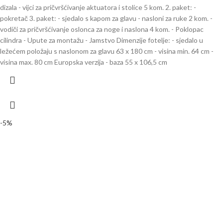
dizala - vijci za pričvršćivanje aktuatora i stolice 5 kom. 2. paket: -
pokretač 3. paket: - sjedalo s kapom za glavu - nasloni za ruke 2 kom. -
vodiči za pričvršćivanje oslonca za noge i naslona 4 kom. - Poklopac
cilindra - Upute za montažu - Jamstvo Dimenzije fotelje: - sjedalo u
ležećem položaju s naslonom za glavu 63 x 180 cm - visina min. 64 cm -
visina max. 80 cm Europska verzija - baza 55 x 106,5 cm
-5%