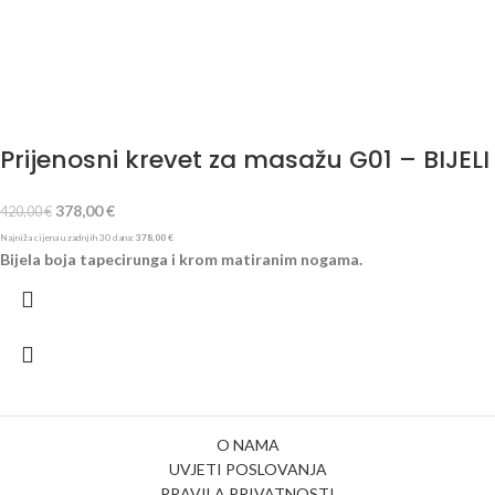
Prijenosni krevet za masažu G01 – BIJELI
378,00
€
420,00
€
Najniža cijena u zadnjih 30 dana:
378,00
€
Bijela boja tapecirunga i krom matiranim nogama.
O NAMA
UVJETI POSLOVANJA
PRAVILA PRIVATNOSTI