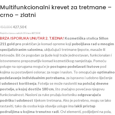
Multifunkcionalni krevet za tretmane –
crno – zlatni
427,50
€
450,00
€
Najniža cijena u zadnjih 30 dana:
427,50
€
BRZA ISPORUKA UNUTAR 2. TJEDNA!
Kozmetička stolica Sillon
211 gold pro
praktičan je komad opreme koji
poboljšava rad u mnogim
specijaliziranim salonima
, uključujući tretmane ljepote, masaže ili
tetovaže. Bit će pogodan za ljude koji traže jednostavan, funkcionalan i
istovremeno prepoznatljiv komad kozmetičkog namještaja. Pomoću
poluge na oprugama moguće je
postupno podešavati kutove
pod
kojima su postavljeni oslonac za noge i naslon. To omogućuje
optimalno
podešavanje individualnim potrebama
, za ispravno i udobno liječenje
i
udobnost korištenja
. Fotelja se može nasloniti
na položaj dnevne
postelje, u kojoj dostiže 180 cm
, što značajno povećava njegovu
funkcionalnost. Nasloni za ruke pružaju korisniku
odgovarajuću
podršku i udobnost
tijekom tretmana. Ako je potrebno, mogu se lako
rastaviti, tako da osoba koja obavlja usluge ima
lakši pristup
područjima u kojima trenutno radi
. Ovi elementi, podijeljeni na pola,