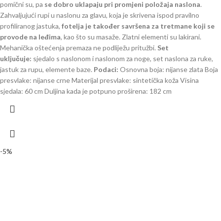
pomični su, pa
se dobro uklapaju pri promjeni položaja naslona
.
Zahvaljujući rupi u naslonu za glavu, koja je skrivena ispod pravilno
profiliranog jastuka,
fotelja je također savršena za tretmane koji se
provode na leđima
, kao što su masaže. Zlatni elementi su lakirani.
Mehanička oštećenja premaza ne podliježu pritužbi.
Set
uključuje:
sjedalo s naslonom i naslonom za noge, set naslona za ruke,
jastuk za rupu, elemente baze.
Podaci:
Osnovna boja: nijanse zlata Boja
presvlake: nijanse crne Materijal presvlake: sintetička koža Visina
sjedala: 60 cm Duljina kada je potpuno proširena: 182 cm
-5%