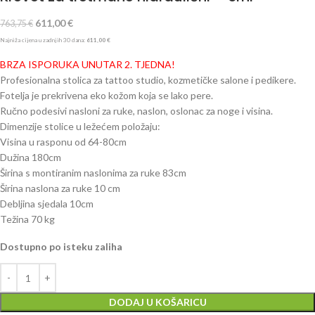
611,00
€
763,75
€
Najniža cijena u zadnjih 30 dana:
611,00
€
BRZA ISPORUKA UNUTAR 2. TJEDNA!
Profesionalna stolica za tattoo studio, kozmetičke salone i pedikere.
Fotelja je prekrivena eko kožom koja se lako pere.
Ručno podesivi nasloni za ruke, naslon, oslonac za noge i visina.
Dimenzije stolice u ležećem položaju:
Visina u rasponu od 64-80cm
Dužina 180cm
Širina s montiranim naslonima za ruke 83cm
Širina naslona za ruke 10 cm
Debljina sjedala 10cm
Težina 70 kg
Dostupno po isteku zaliha
DODAJ U KOŠARICU