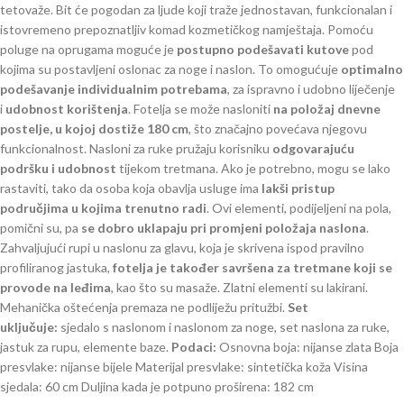
tetovaže. Bit će pogodan za ljude koji traže jednostavan, funkcionalan i
istovremeno prepoznatljiv komad kozmetičkog namještaja. Pomoću
poluge na oprugama moguće je
postupno podešavati kutove
pod
kojima su postavljeni oslonac za noge i naslon. To omogućuje
optimalno
podešavanje individualnim potrebama
, za ispravno i udobno liječenje
i
udobnost korištenja
. Fotelja se može nasloniti
na položaj dnevne
postelje, u kojoj dostiže 180 cm
, što značajno povećava njegovu
funkcionalnost. Nasloni za ruke pružaju korisniku
odgovarajuću
podršku i udobnost
tijekom tretmana. Ako je potrebno, mogu se lako
rastaviti, tako da osoba koja obavlja usluge ima
lakši pristup
područjima u kojima trenutno radi
. Ovi elementi, podijeljeni na pola,
pomični su, pa
se dobro uklapaju pri promjeni položaja naslona
.
Zahvaljujući rupi u naslonu za glavu, koja je skrivena ispod pravilno
profiliranog jastuka,
fotelja je također savršena za tretmane koji se
provode na leđima
, kao što su masaže. Zlatni elementi su lakirani.
Mehanička oštećenja premaza ne podliježu pritužbi.
Set
uključuje:
sjedalo s naslonom i naslonom za noge, set naslona za ruke,
jastuk za rupu, elemente baze.
Podaci:
Osnovna boja: nijanse zlata Boja
presvlake: nijanse bijele Materijal presvlake: sintetička koža Visina
sjedala: 60 cm Duljina kada je potpuno proširena: 182 cm