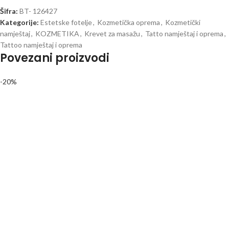
Šifra:
BT- 126427
Kategorije:
Estetske fotelje
,
Kozmetička oprema
,
Kozmetički
namještaj
,
KOZMETIKA
,
Krevet za masažu
,
Tatto namještaj i oprema
,
Tattoo namještaj i oprema
Povezani proizvodi
-20%