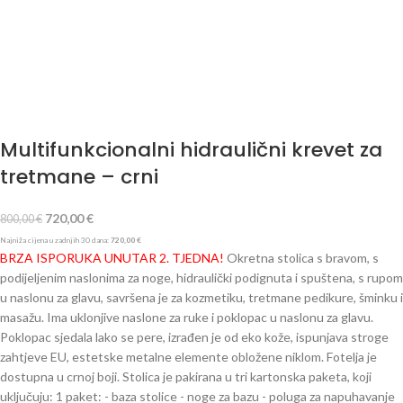
Multifunkcionalni hidraulični krevet za
tretmane – crni
720,00
€
800,00
€
Najniža cijena u zadnjih 30 dana:
720,00
€
BRZA ISPORUKA UNUTAR 2. TJEDNA!
Okretna stolica s bravom, s
podijeljenim naslonima za noge, hidraulički podignuta i spuštena, s rupom
u naslonu za glavu, savršena je za kozmetiku, tretmane pedikure, šminku i
masažu. Ima uklonjive naslone za ruke i poklopac u naslonu za glavu.
Poklopac sjedala lako se pere, izrađen je od eko kože, ispunjava stroge
zahtjeve EU, estetske metalne elemente obložene niklom. Fotelja je
dostupna u crnoj boji. Stolica je pakirana u tri kartonska paketa, koji
uključuju: 1 paket: - baza stolice - noge za bazu - poluga za napuhavanje