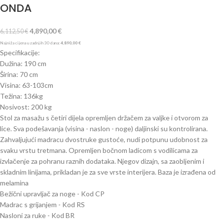
ONDA
4,890,00
€
6,112,50
€
Najniža cijena u zadnjih 30 dana:
4,890,00
€
Specifikacije:
Dužina: 190 cm
Širina: 70 cm
Visina: 63-103cm
Težina: 136kg
Nosivost: 200 kg
Stol za masažu s četiri dijela opremljen držačem za valjke i otvorom za
lice. Sva podešavanja (visina - naslon - noge) daljinski su kontrolirana.
Zahvaljujući madracu dvostruke gustoće, nudi potpunu udobnost za
svaku vrstu tretmana. Opremljen bočnom ladicom s vodilicama za
izvlačenje za pohranu raznih dodataka. Njegov dizajn, sa zaobljenim i
skladnim linijama, prikladan je za sve vrste interijera. Baza je izrađena od
melamina
Bežični upravljač za noge - Kod CP
Madrac s grijanjem - Kod RS
Nasloni za ruke - Kod BR