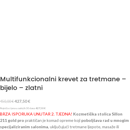
Multifunkcionalni krevet za tretmane –
bijelo – zlatni
427,50
€
450,00
€
Najniža cijena u zadnjih 30 dana:
427,50
€
BRZA ISPORUKA UNUTAR 2. TJEDNA!
Kozmetička stolica Sillon
211 gold pro
praktičan je komad opreme koji
poboljšava rad u mnogim
specijaliziranim salonima
, uključujući tretmane ljepote, masaže ili