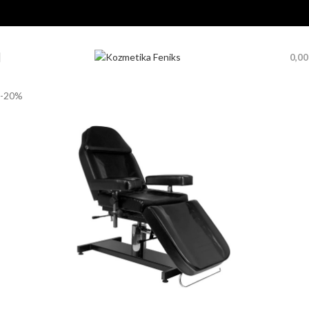
0,0
-20%