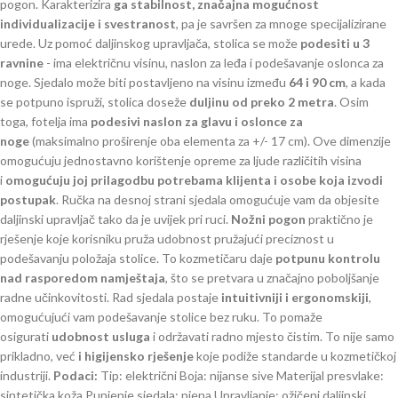
pogon. Karakterizira
ga stabilnost, značajna mogućnost
individualizacije i svestranost
, pa je savršen za mnoge specijalizirane
urede. Uz pomoć daljinskog upravljača, stolica se može
podesiti u 3
ravnine
- ima električnu visinu, naslon za leđa i podešavanje oslonca za
noge. Sjedalo može biti postavljeno na visinu između
64 i 90 cm
, a kada
se potpuno ispruži, stolica doseže
duljinu od preko 2 metra
. Osim
toga, fotelja ima
podesivi naslon za glavu i oslonce za
noge
(maksimalno proširenje oba elementa za +/- 17 cm). Ove dimenzije
omogućuju jednostavno korištenje opreme za ljude različitih visina
i
omogućuju joj prilagodbu potrebama klijenta i osobe koja izvodi
postupak
. Ručka na desnoj strani sjedala omogućuje vam da objesite
daljinski upravljač tako da je uvijek pri ruci.
Nožni pogon
praktično je
rješenje koje korisniku pruža udobnost pružajući preciznost u
podešavanju položaja stolice. To kozmetičaru daje
potpunu kontrolu
nad rasporedom namještaja
, što se pretvara u značajno poboljšanje
radne učinkovitosti. Rad sjedala postaje
intuitivniji i ergonomskiji
,
omogućujući vam podešavanje stolice bez ruku. To pomaže
osigurati
udobnost usluga
i održavati radno mjesto čistim. To nije samo
prikladno, već
i higijensko rješenje
koje podiže standarde u kozmetičkoj
industriji.
Podaci:
Tip: električni Boja: nijanse sive Materijal presvlake:
sintetička koža Punjenje sjedala: pjena Upravljanje: ožičeni daljinski