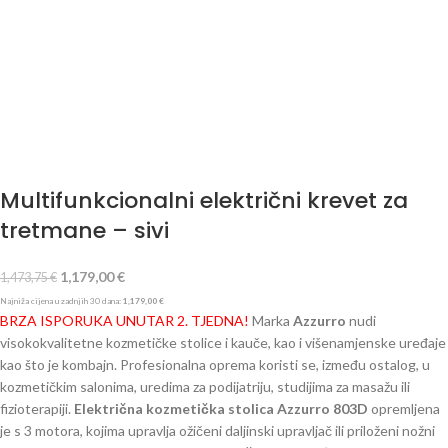
Multifunkcionalni električni krevet za
tretmane – sivi
1,179,00
€
1,473,75
€
Najniža cijena u zadnjih 30 dana:
1,179,00
€
BRZA ISPORUKA UNUTAR 2. TJEDNA!
Marka
Azzurro
nudi
visokokvalitetne kozmetičke stolice i kauče, kao i višenamjenske uređaje
kao što je kombajn. Profesionalna oprema koristi se, između ostalog, u
kozmetičkim salonima, uredima za podijatriju, studijima za masažu ili
fizioterapiji.
Električna kozmetička stolica Azzurro 803D
opremljena
je s 3 motora, kojima upravlja ožičeni daljinski upravljač ili priloženi nožni