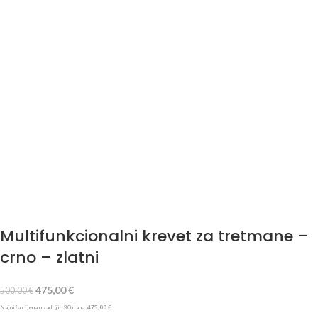
Multifunkcionalni krevet za tretmane –
crno – zlatni
475,00
€
500,00
€
Najniža cijena u zadnjih 30 dana:
475,00
€