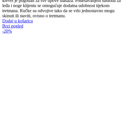
krevet je pogodan za sve tipove masaža. Podešavanjem naslona za
leđa i noge klijentu se omogućuje dodatna udobnost tijekom
tretmana. Ručke su odvojive tako da se vrlo jednostavno mogu
skinuti ili staviti, ovisno o tretmanu.
Dodaj u košaricu
Brzi pogled
-20%