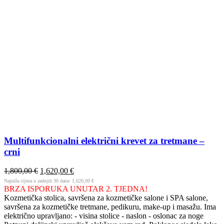
Multifunkcionalni električni krevet za tretmane –
crni
1,800,00
€
1,620,00
€
Najniža cijena u zadnjih 30 dana:
1,620,00
€
BRZA ISPORUKA UNUTAR 2. TJEDNA!
Kozmetička stolica, savršena za kozmetičke salone i SPA salone,
savršena za kozmetičke tretmane, pedikuru, make-up i masažu. Ima
električno upravljano: - visina stolice - naslon - oslonac za noge