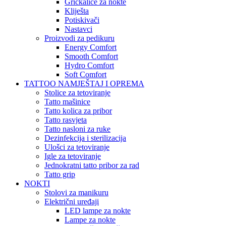
Grickalice za nokte
Kliješta
Potiskivači
Nastavci
Proizvodi za pedikuru
Energy Comfort
Smooth Comfort
Hydro Comfort
Soft Comfort
TATTOO NAMJEŠTAJ I OPREMA
Stolice za tetoviranje
Tatto mašinice
Tatto kolica za pribor
Tatto rasvjeta
Tatto nasloni za ruke
Dezinfekcija i sterilizacija
Ulošci za tetoviranje
Igle za tetoviranje
Jednokratni tatto pribor za rad
Tatto grip
NOKTI
Stolovi za manikuru
Električni uređaji
LED lampe za nokte
Lampe za nokte