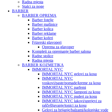
Radna mjesta
Stalci za noge
BARBER
BARBER OPREMA
Barber fotelje
Barber mašinice
Barber kolica
Barber reklame
Barber koferi
Frizerski glavoperi
Oprema za glavoper
Kompleti za opremanje barber salona
Radne stolice
Radna mjesta
BARBER KOZMETIKA
IMMORTAL NYC
IMMORTAL NYC gelovi za kosu
IMMORTAL NYC
voskovi/paste/pomade/kreme za kosu
IMMORTAL NYC parfemi
IMMORTAL NYC šamponi za kosu
IMMORTAL NYC puderi za kosu
IMMORTAL NYC lakovi/sprejevi za
raščešljavanje/tonici za kosu
Gelovi za brijanje/balzami/kolonjske vode