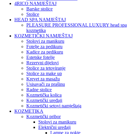
4RICO NAMJEŠTAJ
Barske stolice
Stolice
HEAD SPA NAMJEŠTAJ
PLEASURE PROFESSIONAL LUXURY head spa
kozmetika
KOZMETIČKI NAMJEŠTAJ
Stolovi za manikuru
Fotelje za pedikuru
Kadice za pedikuru
Estetske fotelje
Rezervni dijelovi
Stolice za tetoviranje
Stolice za make up
Krevet za masažu
Usisavači za prašinu
Radne stolice
Kozmetička kolica
Kozmetički uređaji
Kozmetički setovi namještaja
KOZMETIKA
Kozmetički pribor
Stolovi za manikuru
Električni uređaji
Lampe za nokte