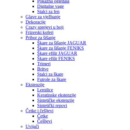
Pokazna ogledala
Digitalne vage
Stalci za fen
Glave za vježbanje
Dekoracije
Crazy sprejevi u boji
Frizerski koferi
Pribor za šišanje
Škare za šišanje JAGUAR
Škare za šišanje FENIKS
Škare efilir JAGUAR
Škare efilir FENIKS
Trimeri
Britve
Stalci za škare
Futrole za škare
Ekstenzije
Lemilice
Keratinske ekstenzije
Sintetičke ekstenzije
Sintetički repovi
Četke i češljevi
Četke
Češljevi
Uvijači