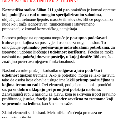
BRZA ISPORUKA UNUTAR 2. TJEDNA!
Kozmetička stolica Sillon 211 gold pro
praktičan je komad opreme
koji
poboljšava rad u mnogim specijaliziranim salonima
,
uključujući tretmane ljepote, masaže ili tetovaže. Bit će pogodan za
ljude koji traže jednostavan, funkcionalan i istovremeno
prepoznatljiv komad kozmetičkog namještaja.
Pomoću poluge na oprugama moguće je
postupno podešavati
kutove
pod kojima su postavljeni oslonac za noge i naslon. To
omogućuje
optimalno podešavanje individualnim potrebama
, za
ispravno i udobno liječenje i
udobnost korištenja
. Fotelja se može
nasloniti
na položaj dnevne postelje, u kojoj dostiže 180 cm
, što
značajno povećava njegovu funkcionalnost.
Nasloni za ruke pružaju korisniku
odgovarajuću podršku i
udobnost
tijekom tretmana. Ako je potrebno, mogu se lako rastaviti,
tako da osoba koja obavlja usluge ima
lakši pristup područjima u
kojima trenutno radi
. Ovi elementi, podijeljeni na pola, pomični
su, pa
se dobro uklapaju pri promjeni položaja naslona
.
Zahvaljujući rupi u naslonu za glavu, koja je skrivena ispod pravilno
profiliranog jastuka,
fotelja je također savršena za tretmane koji
se provode na leđima
, kao što su masaže.
Zlatni elementi su lakirani. Mehanička oštećenja premaza ne
podliježu pritužbi.