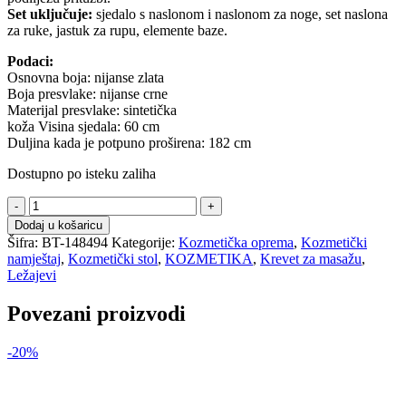
Set uključuje:
sjedalo s naslonom i naslonom za noge, set naslona
za ruke, jastuk za rupu, elemente baze.
Podaci:
Osnovna boja: nijanse zlata
Boja presvlake: nijanse crne
Materijal presvlake: sintetička
koža Visina sjedala: 60 cm
Duljina kada je potpuno proširena: 182 cm
Dostupno po isteku zaliha
Multifunkcionalni
krevet
Dodaj u košaricu
za
Šifra:
BT-148494
Kategorije:
Kozmetička oprema
,
Kozmetički
tretmane
namještaj
,
Kozmetički stol
,
KOZMETIKA
,
Krevet za masažu
,
–
Ležajevi
crno
-
Povezani proizvodi
zlatni
količina
-20%