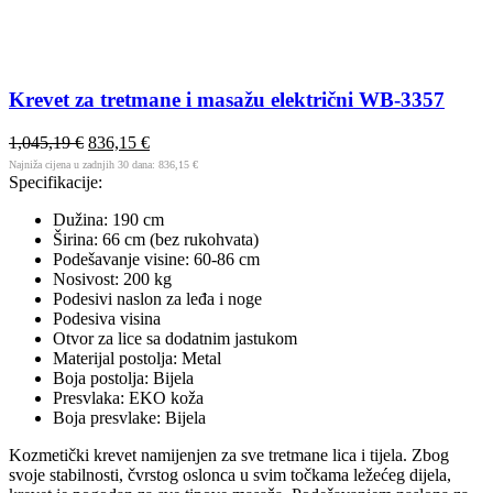
Krevet za tretmane i masažu električni WB-3357
1,045,19
€
836,15
€
Najniža cijena u zadnjih 30 dana:
836,15
€
Specifikacije:
Dužina: 190 cm
Širina: 66 cm (bez rukohvata)
Podešavanje visine: 60-86 cm
Nosivost: 200 kg
Podesivi naslon za leđa i noge
Podesiva visina
Otvor za lice sa dodatnim jastukom
Materijal postolja: Metal
Boja postolja: Bijela
Presvlaka: EKO koža
Boja presvlake: Bijela
Kozmetički krevet namijenjen za sve tretmane lica i tijela. Zbog
svoje stabilnosti, čvrstog oslonca u svim točkama ležećeg dijela,