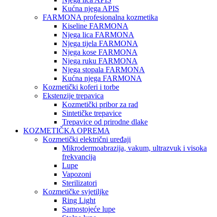
Kućna njega APIS
FARMONA profesionalna kozmetika
Kiseline FARMONA
Njega lica FARMONA
Njega tijela FARMONA
Njega kose FARMONA
Njega ruku FARMONA
Njega stopala FARMONA
Kućna njega FARMONA
Kozmetički koferi i torbe
Ekstenzije trepavica
Kozmetički pribor za rad
Sintetičke trepavice
Trepavice od prirodne dlake
KOZMETIČKA OPREMA
Kozmetički električni uređaji
Mikrodermoabrazija, vakum, ultrazvuk i visoka
frekvancija
Lupe
Vapozoni
Sterilizatori
Kozmetičke svjetiljke
Ring Light
Samostojeće lupe