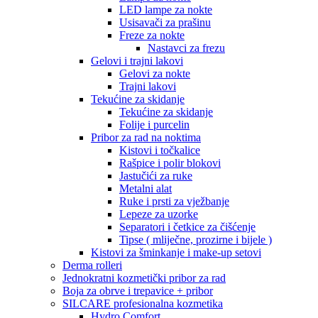
LED lampe za nokte
Usisavači za prašinu
Freze za nokte
Nastavci za frezu
Gelovi i trajni lakovi
Gelovi za nokte
Trajni lakovi
Tekućine za skidanje
Tekućine za skidanje
Folije i purcelin
Pribor za rad na noktima
Kistovi i točkalice
Rašpice i polir blokovi
Jastučići za ruke
Metalni alat
Ruke i prsti za vježbanje
Lepeze za uzorke
Separatori i četkice za čišćenje
Tipse ( mliječne, prozirne i bijele )
Kistovi za šminkanje i make-up setovi
Derma rolleri
Jednokratni kozmetički pribor za rad
Boja za obrve i trepavice + pribor
SILCARE profesionalna kozmetika
Hydro Comfort