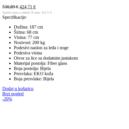
530,89
€
424,71
€
Najniža cijena u zadnjih 30 dana:
424,71
€
Specifikacije:
Dužina: 187 cm
Širina: 68 cm
Visina: 77 cm
Nosivost: 200 kg
Podesivi naslon za leđa i noge
Podesiva visina
Otvor za lice sa dodatnim jastukom
Materijal postolja: Fiber glass
Boja postolja: Bijela
Presvlaka: EKO koža
Boja presvlake: Bijela
Dodaj u košaricu
Brzi pogled
-20%