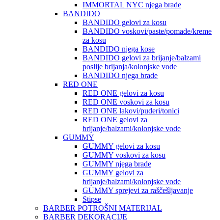
IMMORTAL NYC njega brade
BANDIDO
BANDIDO gelovi za kosu
BANDIDO voskovi/paste/pomade/kreme
za kosu
BANDIDO njega kose
BANDIDO gelovi za brijanje/balzami
poslije brijanja/kolonjske vode
BANDIDO njega brade
RED ONE
RED ONE gelovi za kosu
RED ONE voskovi za kosu
RED ONE lakovi/puderi/tonici
RED ONE gelovi za
brijanje/balzami/kolonjske vode
GUMMY
GUMMY gelovi za kosu
GUMMY voskovi za kosu
GUMMY njega brade
GUMMY gelovi za
brijanje/balzami/kolonjske vode
GUMMY sprejevi za raščešljavanje
Stipse
BARBER POTROŠNI MATERIJAL
BARBER DEKORACIJE