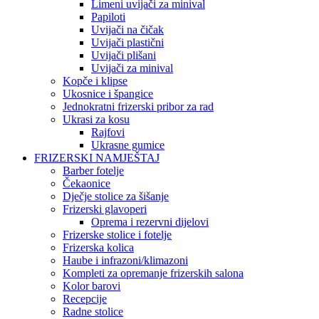
Limeni uvijači za minival
Papiloti
Uvijači na čičak
Uvijači plastični
Uvijači plišani
Uvijači za minival
Kopče i klipse
Ukosnice i špangice
Jednokratni frizerski pribor za rad
Ukrasi za kosu
Rajfovi
Ukrasne gumice
FRIZERSKI NAMJEŠTAJ
Barber fotelje
Čekaonice
Dječje stolice za šišanje
Frizerski glavoperi
Oprema i rezervni dijelovi
Frizerske stolice i fotelje
Frizerska kolica
Haube i infrazoni/klimazoni
Kompleti za opremanje frizerskih salona
Kolor barovi
Recepcije
Radne stolice