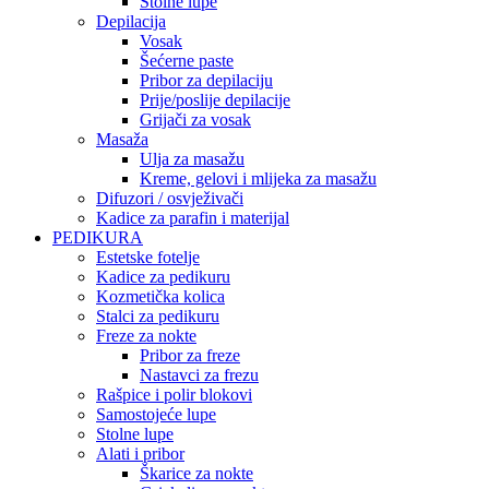
Stolne lupe
Depilacija
Vosak
Šećerne paste
Pribor za depilaciju
Prije/poslije depilacije
Grijači za vosak
Masaža
Ulja za masažu
Kreme, gelovi i mlijeka za masažu
Difuzori / osvježivači
Kadice za parafin i materijal
PEDIKURA
Estetske fotelje
Kadice za pedikuru
Kozmetička kolica
Stalci za pedikuru
Freze za nokte
Pribor za freze
Nastavci za frezu
Rašpice i polir blokovi
Samostojeće lupe
Stolne lupe
Alati i pribor
Škarice za nokte