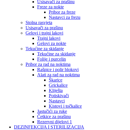
Usisavači za prašinu
Freze za nokte
Pribor za freze
Nastavci za frezu
Stolna rasvjeta
Usisavači za prašinu
Gelovi i trajni lakovi
Trajni lakovi
Gelovi za nokte
Tekućine za skidanje
Tekućine za skidanje
Folije i purcelin
Pribor za rad na noktima
Rašpice i polir blokovi
Alati za rad na noktima
Škarice
Grickalice
Kliješta
Potiskivači
Nastavci
Kistovi i točkalice
Jastučići za ruke
Četkice za prašinu
Rezervni dijelovi 1
DEZINFEKCIJA I STERILIZACIJA