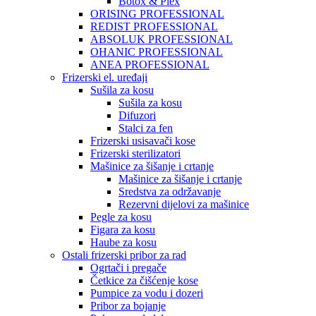
Botox & Plex
ORISING PROFESSIONAL
REDIST PROFESSIONAL
ABSOLUK PROFESSIONAL
OHANIC PROFESSIONAL
ANEA PROFESSIONAL
Frizerski el. uređaji
Sušila za kosu
Sušila za kosu
Difuzori
Stalci za fen
Frizerski usisavači kose
Frizerski sterilizatori
Mašinice za šišanje i crtanje
Mašinice za šišanje i crtanje
Sredstva za održavanje
Rezervni dijelovi za mašinice
Pegle za kosu
Figara za kosu
Haube za kosu
Ostali frizerski pribor za rad
Ogrtači i pregače
Četkice za čišćenje kose
Pumpice za vodu i dozeri
Pribor za bojanje