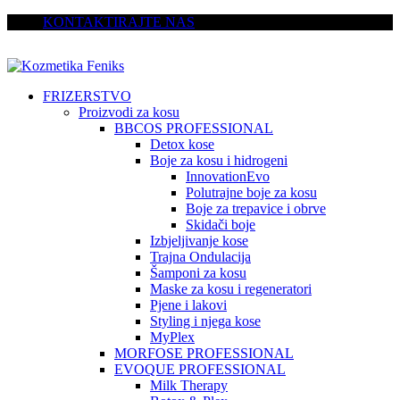
KONTAKTIRAJTE NAS
FRIZERSTVO
Proizvodi za kosu
BBCOS PROFESSIONAL
Detox kose
Boje za kosu i hidrogeni
InnovationEvo
Polutrajne boje za kosu
Boje za trepavice i obrve
Skidači boje
Izbjeljivanje kose
Trajna Ondulacija
Šamponi za kosu
Maske za kosu i regeneratori
Pjene i lakovi
Styling i njega kose
MyPlex
MORFOSE PROFESSIONAL
EVOQUE PROFESSIONAL
Milk Therapy