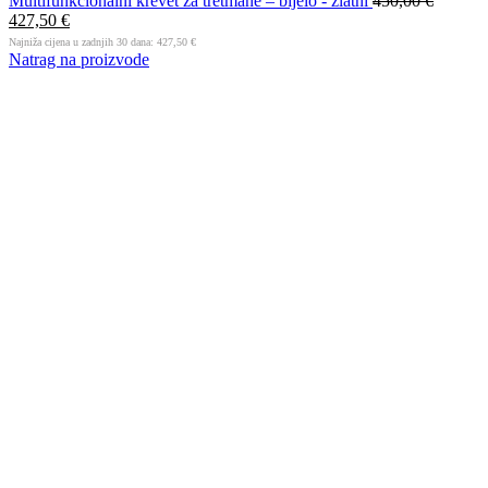
Multifunkcionalni krevet za tretmane – bijelo - zlatni
450,00
€
427,50
€
Najniža cijena u zadnjih 30 dana:
427,50
€
Natrag na proizvode