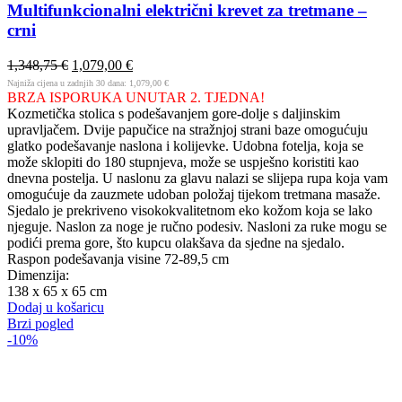
Multifunkcionalni električni krevet za tretmane –
crni
1,348,75
€
1,079,00
€
Najniža cijena u zadnjih 30 dana:
1,079,00
€
BRZA ISPORUKA UNUTAR 2. TJEDNA!
Kozmetička stolica s podešavanjem gore-dolje s daljinskim
upravljačem. Dvije papučice na stražnjoj strani baze omogućuju
glatko podešavanje naslona i kolijevke. Udobna fotelja, koja se
može sklopiti do 180 stupnjeva, može se uspješno koristiti kao
dnevna postelja. U naslonu za glavu nalazi se slijepa rupa koja vam
omogućuje da zauzmete udoban položaj tijekom tretmana masaže.
Sjedalo je prekriveno visokokvalitetnom eko kožom koja se lako
njeguje. Naslon za noge je ručno podesiv. Nasloni za ruke mogu se
podići prema gore, što kupcu olakšava da sjedne na sjedalo.
Raspon podešavanja visine 72-89,5 cm
Dimenzija:
138 x 65 x 65 cm
Dodaj u košaricu
Brzi pogled
-10%