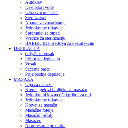
Autoklav
Destilatori vode
Ultrazvučni čistači
Sterilizatori
Aparati za zavarivanje
Jednokratne rukavice
Spremnici za otpad
Vrećice za sterilizaciju
BARBICIDE sredstva za dezinfekciju
DEPILACIJA
Grijači za vosak
Pribor za depilaciju
Vosak
Šećerne paste
Prije/poslije depilacije
MASAŽA
Ulja za masažu
Kreme, gelovi i mlijeka za masažu
Jednokratni kozmetički pribor za rad
Jednokratne rukavice
Krevet za masažu
Masažne fotelje
Masažni pištolji
Masažeri
Akupresurne prostirke