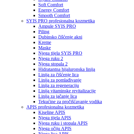
Soft Comfort
Energy Comfort
Smooth Comfort
SYIS PRO profesionalna kozmetika
Ampule SYIS PRO
Piling
Dubinsko čišćenje akni
Kreme
Maske
Njega tijela SYIS PRO
Njega ruku 2
Njega stopala 2
Hidratantna hijaluronska linija
Linija za čišćenje lica
Linija za pomlađivanje
Linija za regeneraciju
Linija vitaminske revitalizacije
Linija za jačanje lica
Tekućine za pročišćavanje vodika
APIS profesionalna kozmetika
Kiseline APIS
Njega tijela APIS
Njega ruku i stopala APIS
Njega očiju APIS
Njega lica APIS