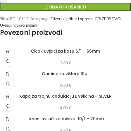
DODAJ U KOŠARICU
Šifra:
BT-10812
Kategorije:
Frizerski pribor i oprema
,
FRIZERSTVO
,
Uvijači
,
Uvijači plišani
Povezani proizvodi
Čičak uvijači za kosu 6/1 – 66mm
2,83
€
Gumice za viklere 10gr
0,53
€
Kapa za trajnu ondulaciju L veličina – SILVER
4,00
€
Limeni uvijači za minival 10/1 – 20mm
2,50
€