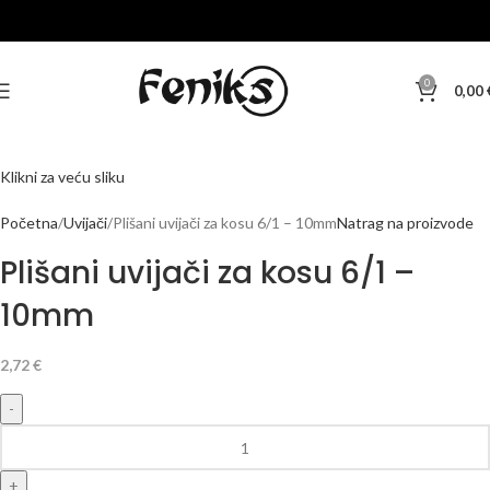
0
0,00
Klikni za veću sliku
Početna
Uvijači
Plišani uvijači za kosu 6/1 – 10mm
Natrag na proizvode
Plišani uvijači za kosu 6/1 –
10mm
2,72
€