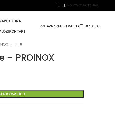
KONTAKTIRAJTE NAS
MA
PEDIKURA
PRIJAVA / REGISTRACIJA
0
/
0,00
€
ALOZI
KONTAKT
OINOX
ce – PROINOX
J U KOŠARICU