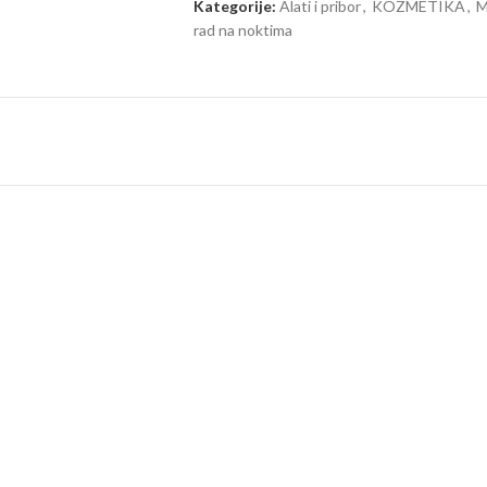
Kategorije:
Alati i pribor
,
KOZMETIKA
,
M
rad na noktima