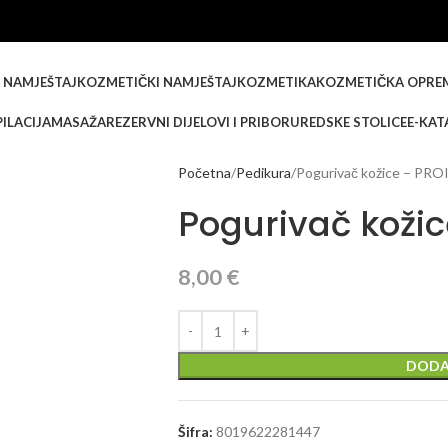
 NAMJEŠTAJ
KOZMETIČKI NAMJEŠTAJ
KOZMETIKA
KOZMETIČKA OPRE
ILACIJA
MASAŽA
REZERVNI DIJELOVI I PRIBOR
UREDSKE STOLICE
E-KAT
Početna
Pedikura
Pogurivač kožice – PR
Pogurivač koži
8,00
€
DODA
Šifra:
8019622281447