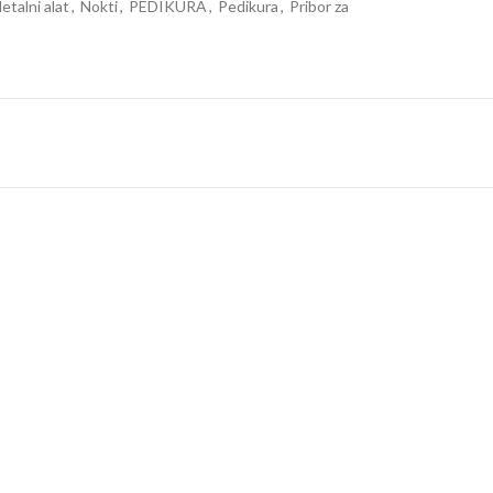
etalni alat
,
Nokti
,
PEDIKURA
,
Pedikura
,
Pribor za