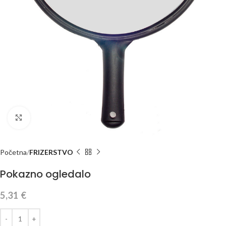
Klikni za veću sliku
Početna
FRIZERSTVO
Pokazno ogledalo
5,31
€