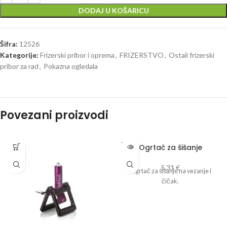
DODAJ U KOŠARICU
Šifra:
12526
Kategorije:
Frizerski pribor i oprema
,
FRIZERSTVO
,
Ostali frizerski
pribor za rad
,
Pokazna ogledala
Povezani proizvodi
PROD
Ogrtač za šišanje
ANO
5,31
€
Ogrtač za šišanje na vezanje i
čičak.