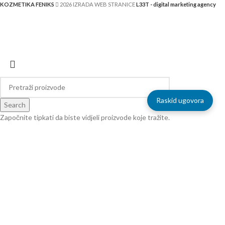
KOZMETIKA FENIKS
2026 IZRADA WEB STRANICE
L33T - digital marketing agency
Raskid ugovora
Search
Započnite tipkati da biste vidjeli proizvode koje tražite.