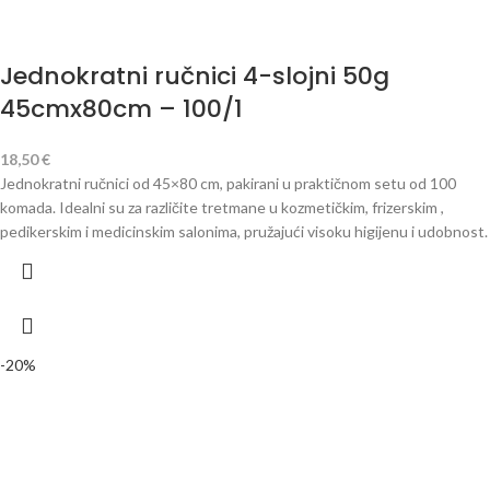
Jednokratni ručnici 4-slojni 50g
45cmx80cm – 100/1
18,50
€
Jednokratni ručnici od 45×80 cm, pakirani u praktičnom setu od 100
komada. Idealni su za različite tretmane u kozmetičkim, frizerskim ,
pedikerskim i medicinskim salonima, pružajući visoku higijenu i udobnost.
-20%