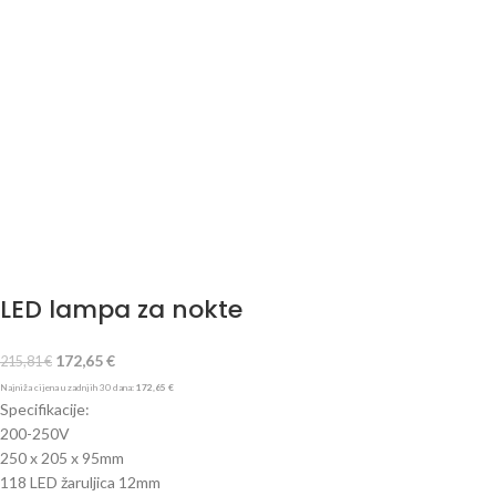
LED lampa za nokte
172,65
€
215,81
€
Najniža cijena u zadnjih 30 dana:
172,65
€
Specifikacije:
200-250V
250 x 205 x 95mm
118 LED žaruljica 12mm