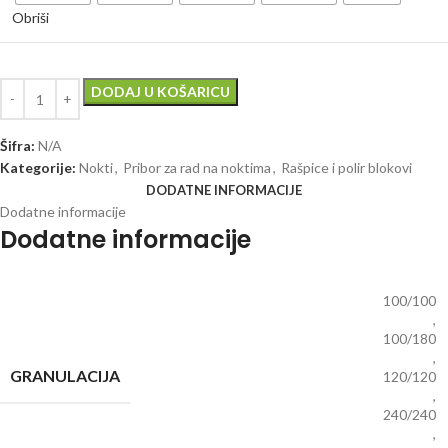
Obriši
DODAJ U KOŠARICU
Šifra:
N/A
Kategorije:
Nokti
,
Pribor za rad na noktima
,
Rašpice i polir blokovi
DODATNE INFORMACIJE
Dodatne informacije
Dodatne informacije
100/100
,
100/180
,
GRANULACIJA
120/120
,
240/240
,