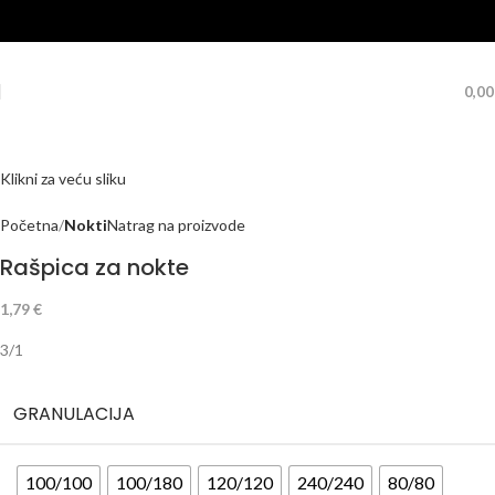
0,0
Klikni za veću sliku
Početna
Nokti
Natrag na proizvode
Rašpica za nokte
1,79
€
3/1
GRANULACIJA
100/100
100/180
120/120
240/240
80/80