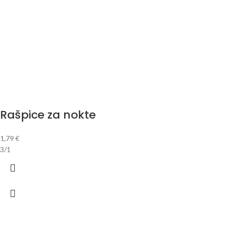
Rašpice za nokte
1,79
€
3/1