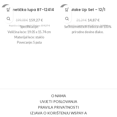
Kozmetička lupa BT-12414
Make Up Set – 12/1
-20%
-30%
159,27
€
14,87
€
199,08
€
21,24
€
Najniža cijena u zadnjih 30 dana:
159,27
€
Najniža cijena u zadnjih 30 dana:
14,87
€
Specifikacije:
Set kozmetičkih četkica od 100%
Veličina leće: 19.05 x 15.74 cm
prirodne devine dlake.
Materijal leće: staklo
Povećanje: 5 puta
Izvor svijetla: T5 28W
Jačina: 110-120V/220-240V/100V
O NAMA
UVJETI POSLOVANJA
PRAVILA PRIVATNOSTI
IZJAVA O KORIŠTENJU WSPAY-A