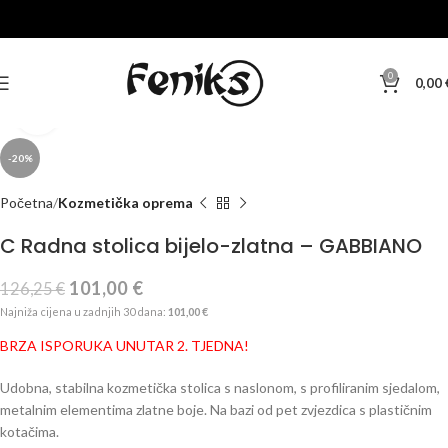
0
0,00
Klikni za veću sliku
-20%
Početna
Kozmetička oprema
C Radna stolica bijelo-zlatna – GABBIANO
101,00
€
126,25
€
Najniža cijena u zadnjih 30 dana:
101,00
€
BRZA ISPORUKA UNUTAR 2. TJEDNA!
Udobna, stabilna kozmetička stolica s naslonom, s profiliranim sjedalom,
metalnim elementima zlatne boje. Na bazi od pet zvjezdica s plastičnim
kotačima.