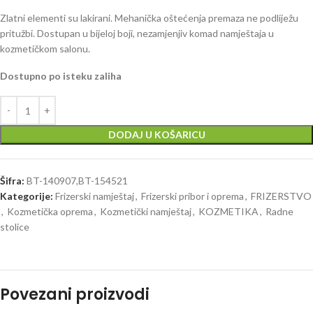
Zlatni elementi su lakirani. Mehanička oštećenja premaza ne podliježu
pritužbi. Dostupan u bijeloj boji, nezamjenjiv komad namještaja u
kozmetičkom salonu.
Dostupno po isteku zaliha
DODAJ U KOŠARICU
Šifra:
BT-140907,BT-154521
Kategorije:
Frizerski namještaj
,
Frizerski pribor i oprema
,
FRIZERSTVO
,
Kozmetička oprema
,
Kozmetički namještaj
,
KOZMETIKA
,
Radne
stolice
Povezani proizvodi